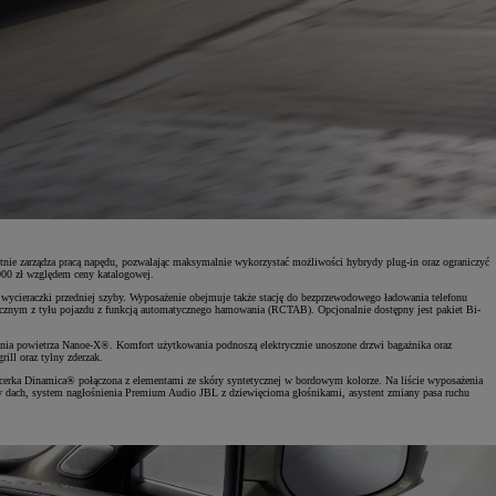
ntnie zarządza pracą napędu, pozwalając maksymalnie wykorzystać możliwości hybrydy plug-in oraz ograniczyć
 000 zł względem ceny katalogowej.
e wycieraczki przedniej szyby. Wyposażenie obejmuje także stację do bezprzewodowego ładowania telefonu
ecznym z tyłu pojazdu z funkcją automatycznego hamowania (RCTAB). Opcjonalnie dostępny jest pakiet Bi-
lżania powietrza Nanoe-X®. Komfort użytkowania podnoszą elektrycznie unoszone drzwi bagażnika oraz
ill oraz tylny zderzak.
icerka Dinamica® połączona z elementami ze skóry syntetycznej w bordowym kolorze. Na liście wyposażenia
ny dach, system nagłośnienia Premium Audio JBL z dziewięcioma głośnikami, asystent zmiany pasa ruchu