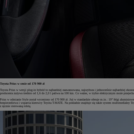
Od
105 300 zł
Corolla Hatchback
HYBRID
Toyota Prius w cenie od 170 900 zł
Toyota Prius w wersji plug-in hybrid to najbardziej zaawansowana, najszybsza i jednocześnie najbardziej 
producenta zużywa średnio od 1,6 do 2,0 l paliwa na 100 km. Co ważne, w trybie elektrycznym może przejecha
Prius w odmianie Style został wyceniony od 170 900 zł. Już w standardzie oferuje m.in.: 19” felgi aluminio
bezpieczeństwa i wsparcia kierowcy Toyota T-MATE. Na pokładzie znajduje się także system multimedialny T
z ręcznie sterowaną roletą.