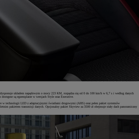
chód dysponuje układem napędowym o mocy 223 KM, rozpędza się od 0 do 100 km/h w 6,7 s i według danych
 dostępne są egzemplarze w wersjach Style oraz Executive.
ycowe w technologii LED z adaptacyjnymi światłami drogowymi (AHS) oraz pełen pakiet systemów
letnim pakietem transmisji danych. Opcjonalny pakiet Skyview za 3500 zł obejmuje stały dach panoramiczny