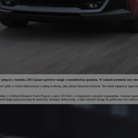
plug-in z rocznika 2025 łączące sportowe osiągi z oszczędnością spalania. W ramach promocji ceny mod
jazdy w trybie elektrycznym z pełną swobodą, jaką oferuje klasyczna hybryda. Ten układ napędowy zapewnia nie
m 2.0 Hybrid Dynamic Force Plug-in o mocy 223 KM i w bogatszych wersjach wyposażenia. Ostatnie egzempl
meCharge przystosowaną do domowej instalacji elektrycznej, a także uzyskać dostęp do publicznej sieci łado