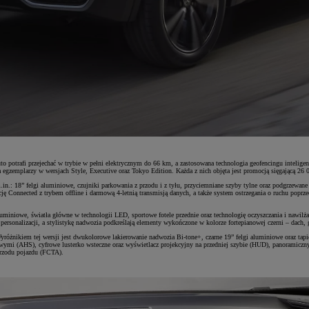
 potrafi przejechać w trybie w pełni elektrycznym do 66 km, a zastosowana technologia geofencingu intelige
a egzemplarzy w wersjach Style, Executive oraz Tokyo Edition. Każda z nich objęta jest promocją sięgającą 26
.in.: 18” felgi aluminiowe, czujniki parkowania z przodu i z tyłu, przyciemniane szyby tylne oraz podgrzewan
Connected z trybem offline i darmową 4-letnią transmisją danych, a także system ostrzegania o ruchu poprz
aluminiowe, światła główne w technologii LED, sportowe fotele przednie oraz technologię oczyszczania i nawi
rsonalizacji, a stylistykę nadwozia podkreślają elementy wykończone w kolorze fortepianowej czerni – dach, gr
różnikiem tej wersji jest dwukolorowe lakierowanie nadwozia Bi-tone+, czarne 19” felgi aluminiowe oraz tap
owymi (AHS), cyfrowe lusterko wsteczne oraz wyświetlacz projekcyjny na przedniej szybie (HUD), panoramicz
przodu pojazdu (FCTA).