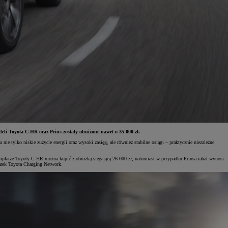
eli Toyota C-HR oraz Prius zostały obniżone nawet o 35 000 zł.
 tylko niskie zużycie energii oraz wysoki zasięg, ale również stabilne osiągi – praktycznie niezależne
arze Toyoty C-HR można kupić z obniżką sięgającą 26 000 zł, natomiast w przypadku Priusa rabat wynosi
warek Toyota Charging Network.