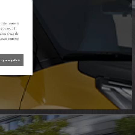
okie, które są
potrzeby i
także służą do
łatwo zmienić
uj wszystkie