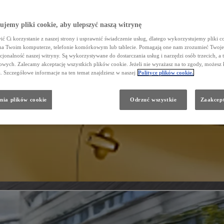
jemy pliki cookie, aby ulepszyć naszą witrynę
ć Ci korzystanie z naszej strony i usprawnić świadczenie usług, dlatego wykorzystujemy pliki co
na Twoim komputerze, telefonie komórkowym lub tablecie. Pomagają one nam zrozumieć Twoje 
cjonalność naszej witryny. Są wykorzystywane do dostarczania usług i narzędzi osób trzecich, a 
wych. Zalecamy akceptację wszystkich plików cookie. Jeżeli nie wyrażasz na to zgody, możesz 
a. Szczegółowe informacje na ten temat znajdziesz w naszej
Polityce plików cookie.
nia plików cookie
Odrzuć wszystkie
Zaakcept