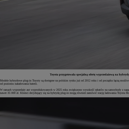
Toyota przygotowała specjalną ofertę wyprzedażową na hybrydy 
Modele hybrydowe plug-in Toyoty są dostępne na polskim rynku już od 2012 roku i od początku łączą możliwość 
od poziomu naładowania baterii.
Od
81 900 zł
W ramach wyprzedaży aut wyprodukowanych w 2025 roku zwiększono wysokość rabatów na samochody z napęde
nawet 35 000 zł. Klienci decydujący się na hybrydę plug-in mogą również zamówić stację ładowania Toyota Ho
Yaris Cross
HYBRID