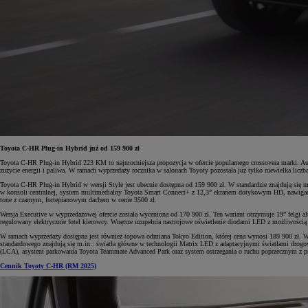
Toyota C-HR Plug-in Hybrid już od 159 900 zł
Toyota C-HR Plug-in Hybrid 223 KM to najmocniejsza propozycja w ofercie popularnego crossovera marki. Auto
zużycie energii i paliwa. W ramach wyprzedaży rocznika w salonach Toyoty pozostała już tylko niewielka liczb
Toyota C-HR Plug-in Hybrid w wersji Style jest obecnie dostępna od 159 900 zł. W standardzie znajdują się m
w konsoli centralnej, system multimedialny Toyota Smart Connect+ z 12,3” ekranem dotykowym HD, nawigację 
tone z czarnym, fortepianowym dachem w cenie 3500 zł.
Wersja Executive w wyprzedażowej ofercie została wyceniona od 170 900 zł. Ten wariant otrzymuje 19” felgi 
regulowany elektrycznie fotel kierowcy. Wnętrze uzupełnia nastrojowe oświetlenie diodami LED z możliwością pe
W ramach wyprzedaży dostępna jest również topowa odmiana Tokyo Edition, której cena wynosi 189 900 zł. Wy
standardowego znajdują się m.in.: światła główne w technologii Matrix LED z adaptacyjnymi światłami drog
(LCA), asystent parkowania Toyota Teammate Advanced Park oraz system ostrzegania o ruchu poprzecznym z 
Cennik Toyoty C-HR (RM 2025)