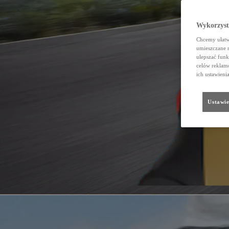
Wykorzystu
Chcemy ułatwi
umieszczane 
ulepszać funk
celów reklamo
ich ustawieni
Ustawie