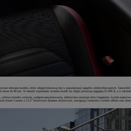
ekonomiczna odmiana modelu, który odegrał kluczową rolę w popularyzacji napędów zelektryfikowanych. Samo
ć nawet do 86 km. W ramach wyprzedaży rocznika model ten objęto promocją sięgającą 35 000 zł, a w salonach
we, cyfrowe lusterko wsteczne, podgrzewaną kierownicę, elektrycznie unoszone drzwi bagażnika, światła matr
oyota Smart Connect z 12,3” kolorowym ekranem dotykowym, nawigacją Connected z trybem offline oraz cztero