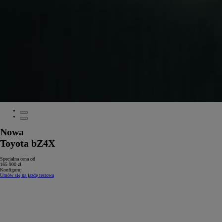
Nowa
Toyota bZ4X
Specjalna cena od
165 900 zł
Konfiguruj
Umów się na jazdę testową