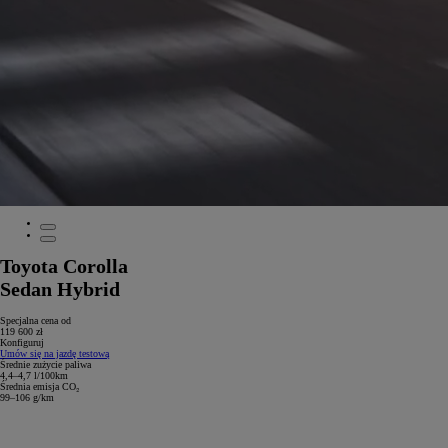
Toyota Corolla
Sedan Hybrid
Specjalna cena od
119 600 zł
Konfiguruj
Umów się na jazdę testową
Średnie zużycie paliwa
4,4–4,7 l/100km
Średnia emisja CO₂
99–106 g/km