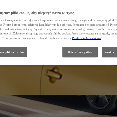
jemy pliki cookie, aby ulepszyć naszą witrynę
ć Ci korzystanie z naszej strony i usprawnić świadczenie usług, dlatego wykorzystujemy pliki co
na Twoim komputerze, telefonie komórkowym lub tablecie. Pomagają one nam zrozumieć Twoje
nkcjonalność naszej witryny. Są wykorzystywane do dostarczania usług i narzędzi osób trzecich, a
amowych. Zalecamy akceptację wszystkich plików cookie. Jeżeli nie wyrażasz na to zgody, może
a. Szczegółowe informacje na ten temat znajdziesz w naszej
Polityce plików cookie.
nia plików cookie
Odrzuć wszystkie
Zaakcept