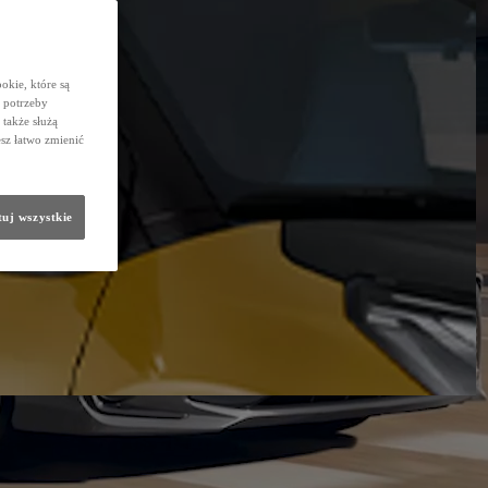
okie, które są
 potrzeby
 także służą
sz łatwo zmienić
uj wszystkie