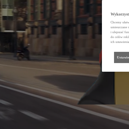
Wykorzystu
Chcemy ułatwi
umieszczane 
i ulepszać fu
do celów rekl
ich ustawieni
Ustawie