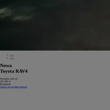
Nowa
Toyota RAV4
Specjalna cena od
181 600 zł
Konfiguruj
Umów się na jazdę testową