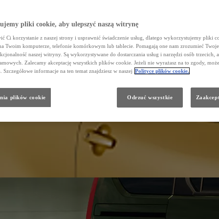
jemy pliki cookie, aby ulepszyć naszą witrynę
ć Ci korzystanie z naszej strony i usprawnić świadczenie usług, dlatego wykorzystujemy pliki co
na Twoim komputerze, telefonie komórkowym lub tablecie. Pomagają one nam zrozumieć Twoje
nkcjonalność naszej witryny. Są wykorzystywane do dostarczania usług i narzędzi osób trzecich, a
amowych. Zalecamy akceptację wszystkich plików cookie. Jeżeli nie wyrażasz na to zgody, może
a. Szczegółowe informacje na ten temat znajdziesz w naszej
Polityce plików cookie.
nia plików cookie
Odrzuć wszystkie
Zaakcept