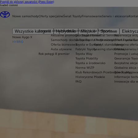
Przejdź do głównej zawartości
(Press Enter)
loaded content
Nowe samochody
Oferty specjalne
Świat Toyoty
Finansowanie
Serwis i akcesoria
Konta
Sprawdź aktualne oferty
Świat Toyoty
Oferta dla firm
Serwis
Wszystkie kategorie
Hybrydowe
Miejskie
Sportowe
Elektryc
Aktualne promocje
Dlaczego Toyota?
Toyota Financial Services
Rezerwacja wizy
Nowe Aygo X
Samochody dostawcze Toyota Professional
O Toyocie
Kredyt niższych rat Toyota Ea
Oferta serwisu
HYBRID
Oferta biznesowa
Toyota w Europie
Kredyt standardowy
Specjalna ofert
Auta używane
Fabryki Toyoty
Leasing standardowy
Oferta serwisu 
Rok potęgi 8 premier
Toyota Way
Promocje i usł
Toyota Mobility
Gwarancje Toyo
Toyota a środowisko
Bezpłatne akcj
Norma WLTP
Globalna akcja
Klub Rekordowych Przebiegów Toyoty
Pomoc drogowa w
Historyczne Modele
Informacje tech
FAQ
Innowacje dla 