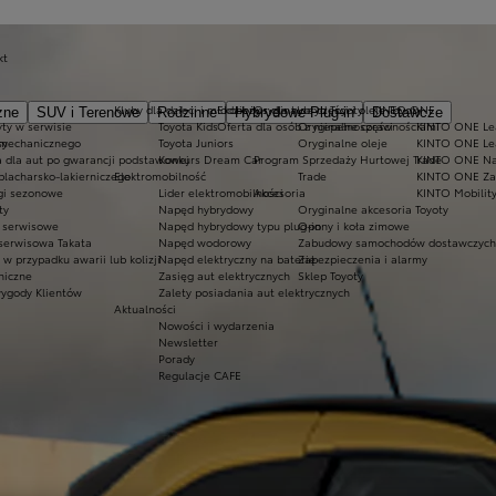
kt
Kluby dla dzieci i młodzieży
Ekobonus dla hybryd Toyoty
Oryginalne części i oleje Toyoty
KINTO ONE
zne
SUV i Terenowe
Rodzinne
Hybrydowe Plug-in
Dostawcze
ty w serwisie
Toyota Kids
Oferta dla osób z niepełnosprawnościami
Oryginalne części
KINTO ONE Lea
sy
 mechanicznego
Toyota Juniors
Oryginalne oleje
KINTO ONE Le
a dla aut po gwarancji podstawowej
Konkurs Dream Car
Program Sprzedaży Hurtowej Trade
KINTO ONE N
blacharsko-lakierniczego
Elektromobilność
Trade
KINTO ONE Zar
ugi sezonowe
Lider elektromobilności
Akcesoria
KINTO Mobilit
ty
Napęd hybrydowy
Oryginalne akcesoria Toyoty
e serwisowe
Napęd hybrydowy typu plug-in
Opony i koła zimowe
 serwisowa Takata
Napęd wodorowy
Zabudowy samochodów dostawczych
 przypadku awarii lub kolizji
Napęd elektryczny na baterię
Zabezpieczenia i alarmy
niczne
Zasięg aut elektrycznych
Sklep Toyoty
wygody Klientów
Zalety posiadania aut elektrycznych
Aktualności
Nowości i wydarzenia
Newsletter
Porady
Regulacje CAFE