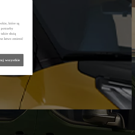
okie, które są
 potrzeby
 także służą
sz łatwo zmienić
uj wszystkie