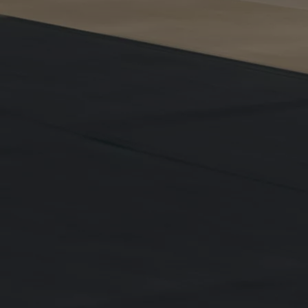
Od
81 900 zł
Yaris Cross
HYBRID