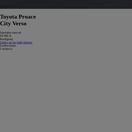
Toyota Proace
City Verso
Specjalna cena od
94 900 zł
Konfiguruj
Umów się na jazdę testową
Liczba miejsc
5 miejsc/a