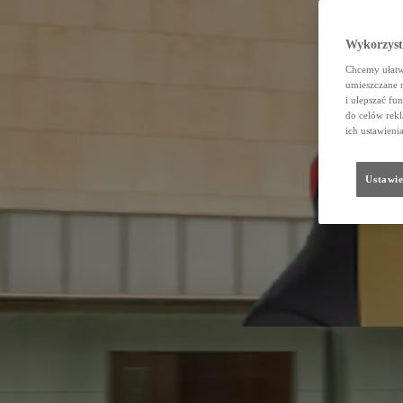
Wykorzystu
Chcemy ułatwi
umieszczane 
i ulepszać fu
do celów rekl
ich ustawieni
Ustawie