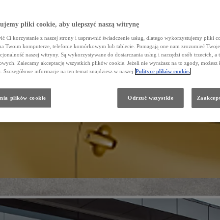
jemy pliki cookie, aby ulepszyć naszą witrynę
ć Ci korzystanie z naszej strony i usprawnić świadczenie usług, dlatego wykorzystujemy pliki co
na Twoim komputerze, telefonie komórkowym lub tablecie. Pomagają one nam zrozumieć Twoje 
cjonalność naszej witryny. Są wykorzystywane do dostarczania usług i narzędzi osób trzecich, a 
wych. Zalecamy akceptację wszystkich plików cookie. Jeżeli nie wyrażasz na to zgody, możesz 
a. Szczegółowe informacje na ten temat znajdziesz w naszej
Polityce plików cookie.
nia plików cookie
Odrzuć wszystkie
Zaakcept