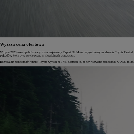
Wyższa cena ofertowa
W lipcu 2023 roku opublikowany został najnowszy Raport OtoMoto przygotowany na zlecenie Toyota Central 
pojazdów, które były serwisowane w niezależnych warsztatach.
Różnica dla samochodów marki Toyota wynosi aż 17%. Oznacza to, że serwisowanie samochodu w ASO to dod