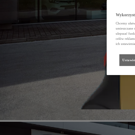
Wykorzystu
Chcemy ułatwi
umieszczane 
ulepszać funk
celów reklamo
ich ustawieni
Ustawie