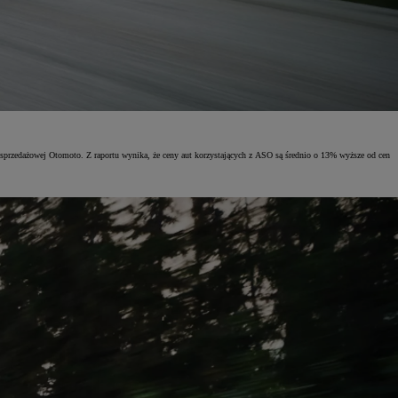
przedażowej Otomoto. Z raportu wynika, że ceny aut korzystających z ASO są średnio o 13% wyższe od cen