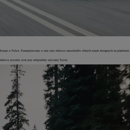
Europe w Polsce. Przeanalizowano w nim ceny ofertowe samochodów różnych marek dostępnych na platformie s
atkowy poważny zysk przy odsprzedaży używanej Toyoty.