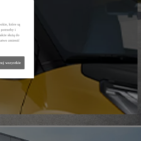
okie, które są
potrzeby i
także służą do
łatwo zmienić
uj wszystkie