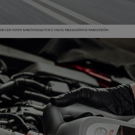
OD CEN TOYOT KORZYSTAJĄCYCH Z USŁUG NIEZALEŻNYCH WARSZTATÓW.