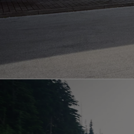
Od
81 900 zł
Yaris Cross
HYBRID