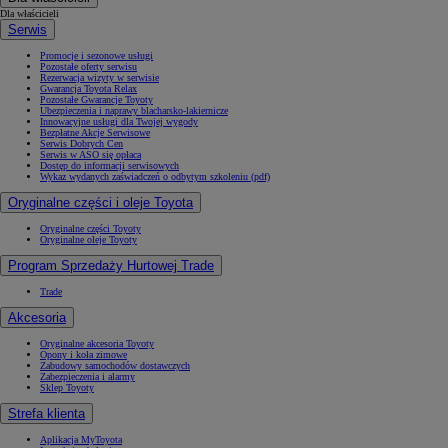
Dla właścicieli
Serwis
Promocje i sezonowe usługi
Pozostałe oferty serwisu
Rezerwacja wizyty w serwisie
Gwarancja Toyota Relax
Pozostałe Gwarancje Toyoty
Ubezpieczenia i naprawy blacharsko-lakiernicze
Innowacyjne usługi dla Twojej wygody
Bezpłatne Akcje Serwisowe
Serwis Dobrych Cen
Serwis w ASO się opłaca
Dostęp do informacji serwisowych
Wykaz wydanych zaświadczeń o odbytym szkoleniu (pdf)
Oryginalne części i oleje Toyota
Oryginalne części Toyoty
Oryginalne oleje Toyoty
Program Sprzedaży Hurtowej Trade
Trade
Akcesoria
Oryginalne akcesoria Toyoty
Opony i koła zimowe
Zabudowy samochodów dostawczych
Zabezpieczenia i alarmy
Sklep Toyoty
Strefa klienta
Aplikacja MyToyota