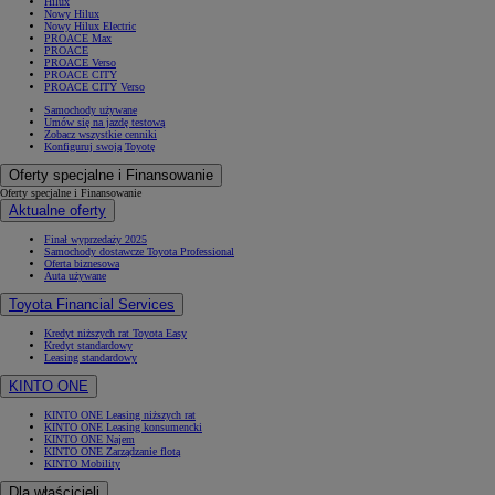
Hilux
Nowy Hilux
Nowy Hilux Electric
PROACE Max
PROACE
PROACE Verso
PROACE CITY
PROACE CITY Verso
Samochody używane
Umów się na jazdę testową
Zobacz wszystkie cenniki
Konfiguruj swoją Toyotę
Oferty specjalne i Finansowanie
Oferty specjalne i Finansowanie
Aktualne oferty
Finał wyprzedaży 2025
Samochody dostawcze Toyota Professional
Oferta biznesowa
Auta używane
Toyota Financial Services
Kredyt niższych rat Toyota Easy
Od
81 900 zł
Kredyt standardowy
Leasing standardowy
Yaris Cross
KINTO ONE
HYBRID
KINTO ONE Leasing niższych rat
KINTO ONE Leasing konsumencki
KINTO ONE Najem
KINTO ONE Zarządzanie flotą
KINTO Mobility
Dla właścicieli