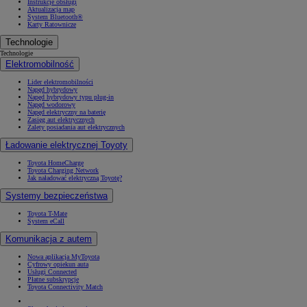
Instrukcje obsługi
Aktualizacja map
System Bluetooth®
Karty Ratownicze
Technologie
Technologie
Elektromobilność
Lider elektromobilności
Napęd hybrydowy
Napęd hybrydowy typu plug-in
Napęd wodorowy
Napęd elektryczny na baterię
Zasięg aut elektrycznych
Zalety posiadania aut elektrycznych
Ładowanie elektrycznej Toyoty
Toyota HomeCharge
Toyota Charging Network
Jak naładować elektryczną Toyotę?
Systemy bezpieczeństwa
Toyota T-Mate
System eCall
Komunikacja z autem
Nowa aplikacja MyToyota
Cyfrowy opiekun auta
Usługi Connected
Płatne subskrypcje
Toyota Connectivity Match