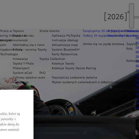
Praca w Toyocie
Strefa klienta
Świętujemy 35 lat Toyoty w Polsce
Toyota Central Europ
Zarządza
sing niższych rat
Dołącz do nas
Aplikacja MyToyota
Odkryj 35 wyjątkowych ofert
Skontaktuj się z nam
Komfort 
Ak
asing konsumencki
Kontakt
Instrukcje obsługi
pr
Umów się na jazdę testową
Zapytaj 
ajem
Skontaktuj się z nami
Aktualizacja map
Ce
floty
ządzanie flotą
Salony i serwisy Toyoty
System Bluetooth®
ws
y
Technologie
Karty Ratownicze
mo
Innowacje
Toyota Collection
Kalkulat
S
Toyota T-Mate
Kolekcje Toyoty
do
Motorsport
Kolekcje Toyoty Gazoo Racing
To
System eCall
FAQ
Pr
Cyfrowy opiekun auta
Najczęściej zadawane pytania
Of
Ładowanie
Wykaz wydanych zaświadczeń o odbytym szkoleniu (pdf)
KI
Connected
fi
S
u
in
w
okie, które są
U
potrzeby i
si
także służą do
ja
te
łatwo zmienić