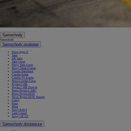
Samochody
Samochody
Samochody osobowe
Nowe Aygo X
Yaris
GR Yaris
Yaris Cross
Nowy Yaris Cross
Nowy Urban Cruiser
Corolla Hatchback
Corolla Sedan
Corolla TS Kombi
Nowa Corolla Cross
Toyota C-HR
Toyota C-HR Plug-in
Nowa Toyota C-HR+
Nowa Toyota bZ4X
Nowa Toyota bZ4X Touring
Camry
Prius
Mirai
Nowy RAV4
Land Cruiser
Nowy GR GT
Samochody dostawcze