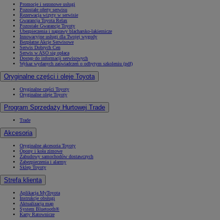
Promocje i sezonowe usługi
Pozostałe oferty serwisu
Rezerwacja wizyty w serwisie
Gwarancja Toyota Relax
Pozostałe Gwarancje Toyoty
Ubezpieczenia i naprawy blacharsko-lakiernicze
Innowacyjne usługi dla Twojej wygody
Bezpłatne Akcje Serwisowe
Serwis Dobrych Cen
Serwis w ASO się opłaca
Dostęp do informacji serwisowych
Wykaz wydanych zaświadczeń o odbytym szkoleniu (pdf)
Oryginalne części i oleje Toyota
Oryginalne części Toyoty
Oryginalne oleje Toyoty
Program Sprzedaży Hurtowej Trade
Trade
Akcesoria
Oryginalne akcesoria Toyoty
Opony i koła zimowe
Zabudowy samochodów dostawczych
Zabezpieczenia i alarmy
Sklep Toyoty
Strefa klienta
Aplikacja MyToyota
Instrukcje obsługi
Aktualizacja map
System Bluetooth®
Karty Ratownicze