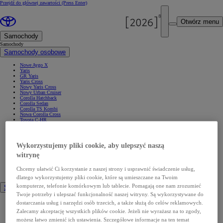
Przejdź do głównej zawartości
(Press Enter)
Otwórz menu
Samochody
Samochody
Samochody osobowe
Nowe Aygo X
Yaris
GR Yaris
Yaris Cross
Nowy Yaris Cross
Nowy Urban Cruiser
Corolla Hatchback
Corolla Sedan
Corolla TS Kombi
Nowa Corolla Cross
Toyota C-HR
Toyota C-HR Plug-in
Nowa Toyota C-HR+
Nowa Toyota bZ4X
Nowa Toyota bZ4X Touring
Wykorzystujemy pliki cookie, aby ulepszyć naszą
Camry
Prius
witrynę
Mirai
Nowy RAV4
Chcemy ułatwić Ci korzystanie z naszej strony i usprawnić świadczenie usług,
Land Cruiser
Nowy GR GT
dlatego wykorzystujemy pliki cookie, które są umieszczane na Twoim
komputerze, telefonie komórkowym lub tablecie. Pomagają one nam zrozumieć
Samochody dostawcze
Twoje potrzeby i ulepszać funkcjonalność naszej witryny. Są wykorzystywane do
Hilux
dostarczania usług i narzędzi osób trzecich, a także służą do celów reklamowych.
Nowy Hilux
Zalecamy akceptację wszystkich plików cookie. Jeżeli nie wyrażasz na to zgody,
Nowy Hilux Electric
PROACE Max
możesz łatwo zmienić ich ustawienia. Szczegółowe informacje na ten temat
PROACE