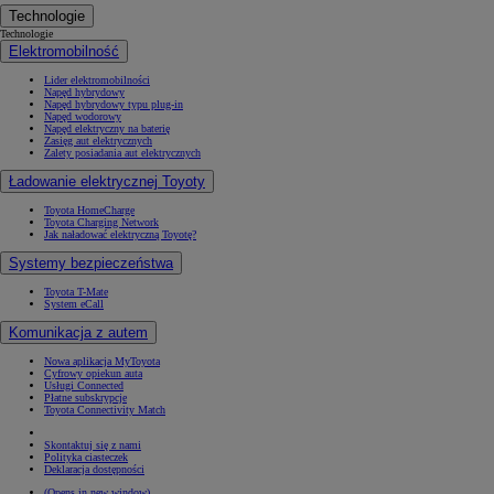
Technologie
Technologie
Elektromobilność
Lider elektromobilności
Napęd hybrydowy
Napęd hybrydowy typu plug-in
Napęd wodorowy
Napęd elektryczny na baterię
Zasięg aut elektrycznych
Zalety posiadania aut elektrycznych
Ładowanie elektrycznej Toyoty
Toyota HomeCharge
Toyota Charging Network
Jak naładować elektryczną Toyotę?
Systemy bezpieczeństwa
Toyota T-Mate
System eCall
Komunikacja z autem
Nowa aplikacja MyToyota
Cyfrowy opiekun auta
Usługi Connected
Płatne subskrypcje
Toyota Connectivity Match
Skontaktuj się z nami
Polityka ciasteczek
Deklaracja dostępności
(Opens in new window)