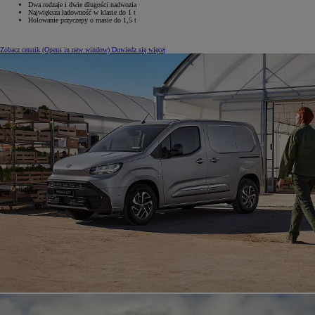
Dwa rodzaje i dwie długości nadwozia
Największa ładowność w klasie do 1 t
Holowanie przyczepy o masie do 1,5 t
Zobacz cennik
(Opens in new window)
Dowiedz się więcej