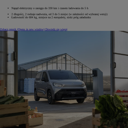
Napęd elektryczny o zasięgu do 330 km i czasem ładowania do 5 h
2 długości, 2 rodzaje nadwozia, od 3 do 5 miejsc (w zależności od wybranej wersji)
Ładowność do 684 kg, miejsce na 2 europalety, niski próg załadunku
Zobacz cennik
(Opens in new window)
Dowiedz się więcej