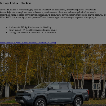
Nowy Hilux Electric
Toyota Hilux BEV to bezemisyjny pick-up stworzony do codziennej, intensywnej pracy. Wytrzymała
konstrukcja, stały napęd na cztery koła oraz wysoki moment obrotowy elektrycznych silników eAxle
zapewniają niezawodność przy przewozie ładunków i holowaniu. Szybkie ładowanie prądem stałym sprawia, że
Hilux BEV skutecznie łączy funkcjonalność auta dostawczego z nowoczesnym napędem elektrycznym.
Ładowność 715 kg i holowanie do 1600 kg
Stały napęd 4×4 z elektrycznymi silnikami eAxle
Zasięg 255–380 km i ładowanie DC w 30 minut
Zobacz cennik
(Opens in new window)
Dowiedz się więcej