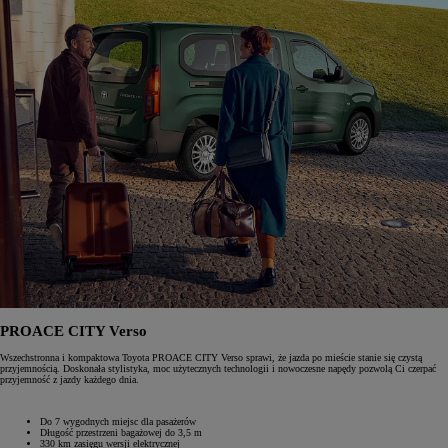
PROACE CITY Verso
Wszechstronna i kompaktowa Toyota PROACE CITY Verso sprawi, że jazda po mieście stanie się czystą
przyjemnością. Doskonała stylistyka, moc użytecznych technologii i nowoczesne napędy pozwolą Ci czerpać
przyjemność z jazdy każdego dnia.
Do 7 wygodnych miejsc dla pasażerów
Długość przestrzeni bagażowej do 3,5 m
330 km zasięgu wersji elektrycznej