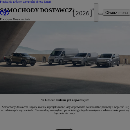
Przejdź do głównej zawartości
(Press Enter)
SAMOCHODY DOSTAWCZE
Otwórz menu
Pracują na Twoje zaufanie
W biznesie zaufanie jest najważniejsze
Samochody dostawcze Toyoty zostały zaprojektowane, aby odpowiadać na konkretne potrzeby i wspierać Cię
w codziennych wyzwaniach. Niezawodne, oszczędne i pełne inteligentnych rozwiązań – właśnie takie powinny
być auta do pracy.