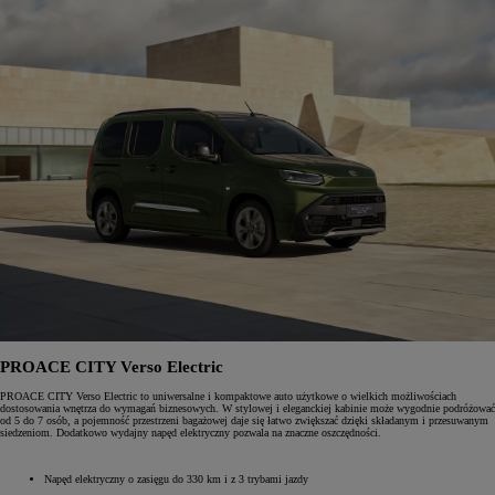
PROACE CITY Verso Electric
PROACE CITY Verso Electric to uniwersalne i kompaktowe auto użytkowe o wielkich możliwościach
dostosowania wnętrza do wymagań biznesowych. W stylowej i eleganckiej kabinie może wygodnie podróżować
od 5 do 7 osób, a pojemność przestrzeni bagażowej daje się łatwo zwiększać dzięki składanym i przesuwanym
siedzeniom. Dodatkowo wydajny napęd elektryczny pozwala na znaczne oszczędności.
Napęd elektryczny o zasięgu do 330 km i z 3 trybami jazdy