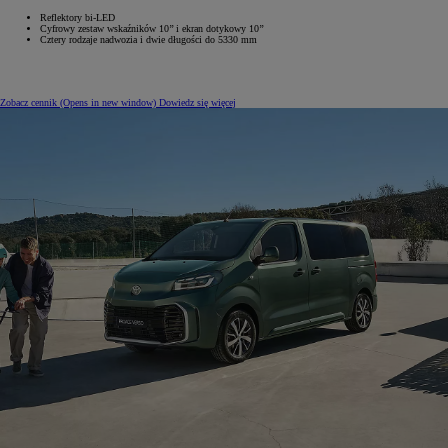
Reflektory bi-LED
Cyfrowy zestaw wskaźników 10’’ i ekran dotykowy 10’’
Cztery rodzaje nadwozia i dwie długości do 5330 mm
Zobacz cennik
(Opens in new window)
Dowiedz się więcej