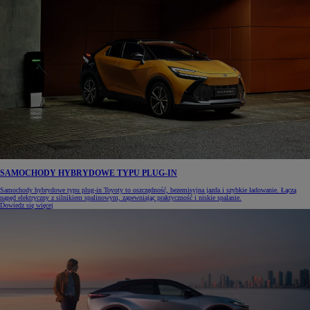
SAMOCHODY HYBRYDOWE TYPU PLUG-IN
Samochody hybrydowe typu plug-in Toyoty to oszczędność, bezemisyjna jazda i szybkie ładowanie. Łączą
napęd elektryczny z silnikiem spalinowym, zapewniając praktyczność i niskie spalanie.
Dowiedz się więcej