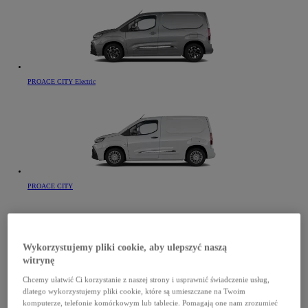
PROACE CITY Electric
PROACE CITY
Wykorzystujemy pliki cookie, aby ulepszyć naszą
witrynę
Chcemy ułatwić Ci korzystanie z naszej strony i usprawnić świadczenie usług,
PROACE CITY Verso Electric
dlatego wykorzystujemy pliki cookie, które są umieszczane na Twoim
komputerze, telefonie komórkowym lub tablecie. Pomagają one nam zrozumieć