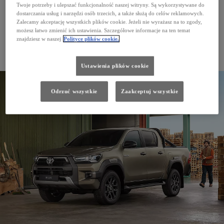
Twoje potrzeby i ulepszać funkcjonalność naszej witryny. Są wykorzystywane do
dostarczania usług i narzędzi osób trzecich, a także służą do celów reklamowych.
Zalecamy akceptację wszystkich plików cookie. Jeżeli nie wyrażasz na to zgody,
możesz łatwo zmienić ich ustawienia. Szczegółowe informacje na ten temat
znajdziesz w naszej
Polityce plików cookie.
PROACE CITY Verso
Ustawienia plików cookie
Odrzuć wszystkie
Zaakceptuj wszystkie