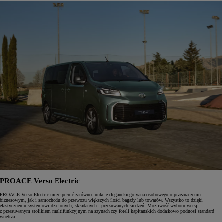
PROACE Verso Electric
PROACE Verso Electric może pełnić zarówno funkcję eleganckiego vana osobowego o przeznaczeniu
biznesowym, jak i samochodu do przewozu większych ilości bagaży lub towarów. Wszystko to dzięki
elastycznemu systemowi dzielonych, składanych i przesuwanych siedzeń. Możliwość wyboru wersji
z przesuwanym stolikiem multifunkcyjnym na szynach czy foteli kapitańskich dodatkowo podnosi standard
wnętrza.