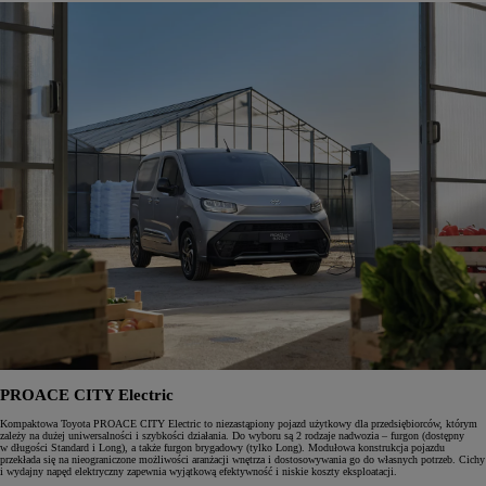
PROACE CITY Electric
Kompaktowa Toyota PROACE CITY Electric to niezastąpiony pojazd użytkowy dla przedsiębiorców, którym
zależy na dużej uniwersalności i szybkości działania. Do wyboru są 2 rodzaje nadwozia – furgon (dostępny
w długości Standard i Long), a także furgon brygadowy (tylko Long). Modułowa konstrukcja pojazdu
przekłada się na nieograniczone możliwości aranżacji wnętrza i dostosowywania go do własnych potrzeb. Cichy
i wydajny napęd elektryczny zapewnia wyjątkową efektywność i niskie koszty eksploatacji.