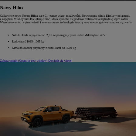
Nowy Hilux
Całkowicie nowa Toyota Hilux daje Ci jeszcze więcej możliwości. Nowoczesny silnik Diesla w połączeniu
z napędem Mild-hybrid 48V oferuje moc, która sprawdzi się podczas realizowania najtrudniejszych zadań.
Wszechstronność, wytrzymałość i zaawansowana technologia tworzą auto zawsze gotowe na nowe wyzwania.
Silnik Diesla o pojemności 2,8 l wspomagany przez układ Mild-hybrid 48V
Ładowność 1035–1065 kg
Masa holowanej przyczepy z hamulcami do 3500 kg
Zobacz cennik
(Opens in new window)
Dowiedz się więcej