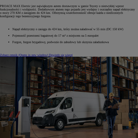
PROACE MAX Electric jest największym autem dostawczym w gamie Toyoty o niezwykłej wprost
funkcjonalności i wydajności. Dodatkowym atutem tego pojazdu jest wydajny i oszczędny napęd elektryczny
o mocy 270 KM z zasięgiem do 424 km. Olbrzymią wszechstronność oferuje każda z niezliczonych
konfiguracji tego bezemisyjnego furgona.
Napęd elektryczny o zasięgu do 424 km, który można naładować w 55 min (DC 150 kW)
Pojemność przestrzeni bagażowej do 17 m³ z miejscem na 5 europalet
Furgon, furgon brygadowy, podwozie do zabudowy lub skrzynia załadunkowa
Zobacz cennik
(Opens in new window)
Dowiedz się więcej