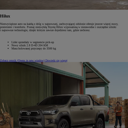
Hilux
Niezwyciężone auto na każdą z dróg w najnowszej, zachwycającej odsłonie oferuje jeszcze więcej mocy,
przestrzeni i komfortu. Poznaj niezwykłą Toyotę Hilux wyposażoną w niezawodne i oszczędne silniki
i najnowsze technologie, dzięki którym zawsze dojedziesz tam, gdzie zechcesz.
Lider sprzedaży w segmencie pick-up
Nowy silnik 2.8 D-4D 204 KM
Masa holowanej przyczepy do 3500 kg
Zobacz cennik
(Opens in new window)
Dowiedz się więcej