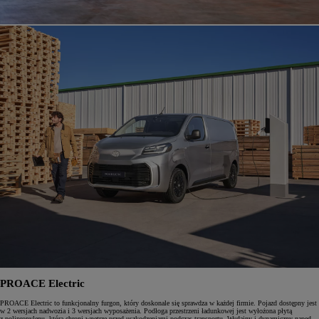
PROACE Electric
PROACE Electric to funkcjonalny furgon, który doskonale się sprawdza w każdej firmie. Pojazd dostępny jest
w 2 wersjach nadwozia i 3 wersjach wyposażenia. Podłoga przestrzeni ładunkowej jest wyłożona płytą
z polipropylenu, która chroni wnętrze przed uszkodzeniami podczas transportu. Wydajny i dynamiczny napęd