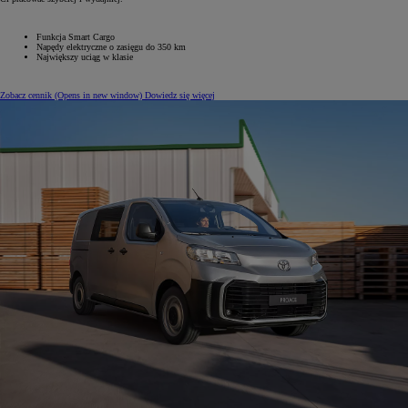
Funkcja Smart Cargo
Napędy elektryczne o zasięgu do 350 km
Największy uciąg w klasie
Zobacz cennik
(Opens in new window)
Dowiedz się więcej