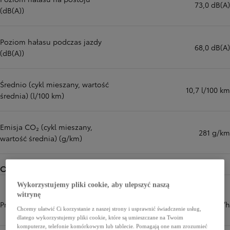
73,0 dB(A)
(dB(A))
Poziom hałasu podczas jazdy
68,0 dB(A)
(dB(A))
Średnio (cykl mieszany, wartość
10,7 l/100 km
średnia) (l/100 km)
Emisja CO₂ (cykl mieszany,
281 g/km
wartość średnia) (g/km)
Osiągi
Wykorzystujemy pliki cookie, aby ulepszyć naszą
witrynę
Prędkość maksymalna (km/h)
170 km/h
Chcemy ułatwić Ci korzystanie z naszej strony i usprawnić świadczenie usług,
dlatego wykorzystujemy pliki cookie, które są umieszczane na Twoim
komputerze, telefonie komórkowym lub tablecie. Pomagają one nam zrozumieć