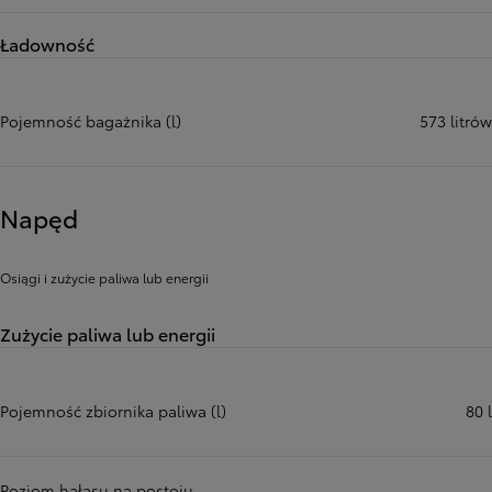
Ładowność
Pojemność bagażnika (l)
573 litrów
Napęd
Osiągi i zużycie paliwa lub energii
Zużycie paliwa lub energii
Pojemność zbiornika paliwa (l)
80 l
Poziom hałasu na postoju