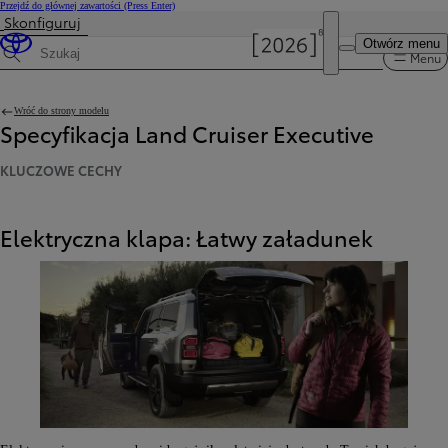
Przejdź do głównej zawartości
(Press Enter)
Skonfiguruj
Otwórz menu
Menu
Wyszukaj dane techniczne
Wróć do strony modelu
Specyfikacja Land Cruiser Executive
KLUCZOWE CECHY
Elektryczna klapa: Łatwy załadunek