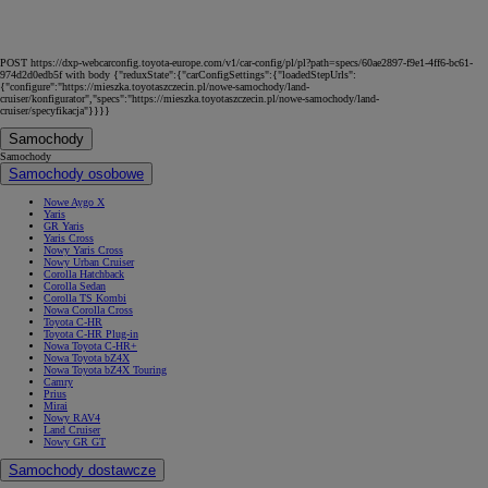
POST https://dxp-webcarconfig.toyota-europe.com/v1/car-config/pl/pl?path=specs/60ae2897-f9e1-4ff6-bc61-
974d2d0edb5f with body {"reduxState":{"carConfigSettings":{"loadedStepUrls":
{"configure":"https://mieszka.toyotaszczecin.pl/nowe-samochody/land-
cruiser/konfigurator","specs":"https://mieszka.toyotaszczecin.pl/nowe-samochody/land-
cruiser/specyfikacja"}}}}
Samochody
Samochody
Samochody osobowe
Nowe Aygo X
Yaris
GR Yaris
Yaris Cross
Nowy Yaris Cross
Nowy Urban Cruiser
Corolla Hatchback
Corolla Sedan
Corolla TS Kombi
Nowa Corolla Cross
Toyota C-HR
Toyota C-HR Plug-in
Nowa Toyota C-HR+
Nowa Toyota bZ4X
Nowa Toyota bZ4X Touring
Camry
Prius
Mirai
Nowy RAV4
Land Cruiser
Nowy GR GT
Samochody dostawcze