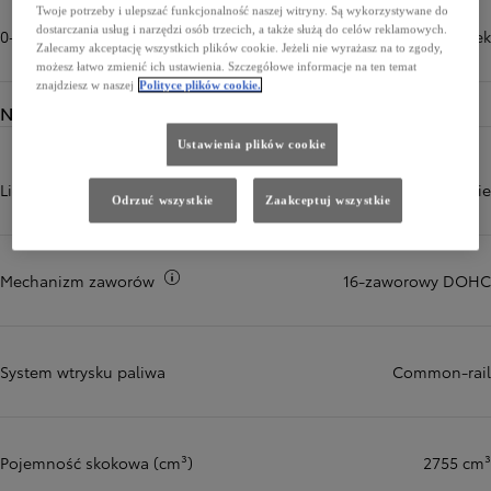
Twoje potrzeby i ulepszać funkcjonalność naszej witryny. Są wykorzystywane do
dostarczania usług i narzędzi osób trzecich, a także służą do celów reklamowych.
0-100 km/h (sek)
12,3 sek
Zalecamy akceptację wszystkich plików cookie. Jeżeli nie wyrażasz na to zgody,
możesz łatwo zmienić ich ustawienia. Szczegółowe informacje na ten temat
znajdziesz w naszej
Polityce plików cookie.
Napęd
Ustawienia plików cookie
Liczba i układ cylindrów
4, w rzędzie
Odrzuć wszystkie
Zaakceptuj wszystkie
Więcej informacji
Mechanizm zaworów
16-zaworowy DOHC
System wtrysku paliwa
Common-rail
Pojemność skokowa (cm³)
2755 cm³