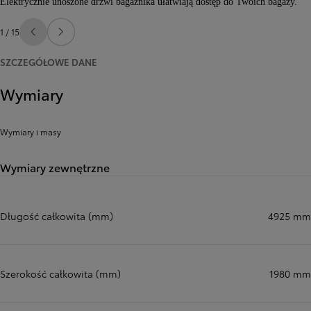
Elektrycznie unoszone drzwi bagażnika ułatwiają dostęp do Twoich bagaży.
1 / 15
Poprzedni
Następny
SZCZEGÓŁOWE DANE
Wymiary
Wymiary i masy
Wymiary zewnętrzne
Długość całkowita (mm)
4925 mm
Szerokość całkowita (mm)
1980 mm