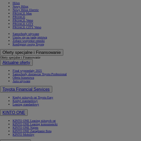
Hilux
Nowy Hilux
Nowy Hilux Electric
PROACE Max
PROACE
PROACE Verso
PROACE CITY
PROACE CITY Verso
Samochody używane
Umów się na jazdę testową
Zobacz wszystkie cenniki
Konfiguruj swoją Toyotę
Oferty specjalne i Finansowanie
Oferty specjalne i Finansowanie
Aktualne oferty
Finał wyprzedaży 2025
Samochody dostawcze Toyota Professional
Oferta biznesowa
Auta używane
Toyota Financial Services
Kredyt niższych rat Toyota Easy
Kredyt standardowy
Leasing standardowy
KINTO ONE
KINTO ONE Leasing niższych rat
KINTO ONE Leasing konsumencki
KINTO ONE Najem
KINTO ONE Zarządzanie flotą
KINTO Mobility