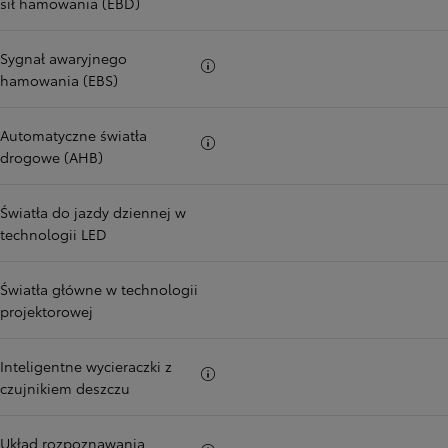
sił hamowania (EBD)
Sygnał awaryjnego
Więcej informacji
hamowania (EBS)
Automatyczne światła
Więcej informacji
drogowe (AHB)
Światła do jazdy dziennej w
technologii LED
Światła główne w technologii
projektorowej
Inteligentne wycieraczki z
Więcej informacji
czujnikiem deszczu
Układ rozpoznawania