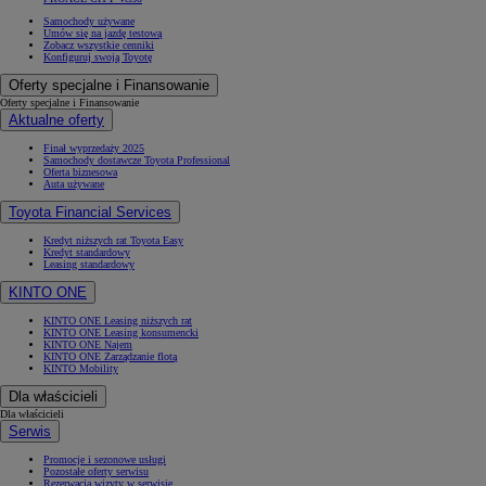
Samochody używane
Umów się na jazdę testową
Zobacz wszystkie cenniki
Konfiguruj swoją Toyotę
Oferty specjalne i Finansowanie
Oferty specjalne i Finansowanie
Aktualne oferty
Finał wyprzedaży 2025
Samochody dostawcze Toyota Professional
Oferta biznesowa
Auta używane
Toyota Financial Services
Kredyt niższych rat Toyota Easy
Kredyt standardowy
Leasing standardowy
KINTO ONE
KINTO ONE Leasing niższych rat
KINTO ONE Leasing konsumencki
KINTO ONE Najem
KINTO ONE Zarządzanie flotą
KINTO Mobility
Dla właścicieli
Dla właścicieli
Serwis
Promocje i sezonowe usługi
Pozostałe oferty serwisu
Rezerwacja wizyty w serwisie