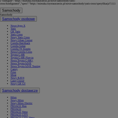
{"configure":"https://mieszka.toyotaszczecin.pl/nowe-samochody/yaris-
cross/konfigurator","specs":"https://mieszka.toyotaszczecin.pl/nowe-samochody/yaris-cross/specyfikacja"}}}}
Samochody
Samochody
Samochody osobowe
Nowe Aygo X
Yaris
GR Yaris
Yaris Cross
Nowy Yaris Cross
Nowy Urban Cruiser
Corolla Hatchback
Corolla Sedan
Corolla TS Kombi
Nowa Corolla Cross
Toyota C-HR
Toyota C-HR Plug-in
Nowa Toyota C-HR+
Nowa Toyota bZ4X
Nowa Toyota bZ4X Touring
Camry
Prius
Mirai
Nowy RAV4
Land Cruiser
Nowy GR GT
Samochody dostawcze
Hilux
Nowy Hilux
Nowy Hilux Electric
PROACE Max
PROACE
PROACE Verso
PROACE CITY
PROACE CITY Verso