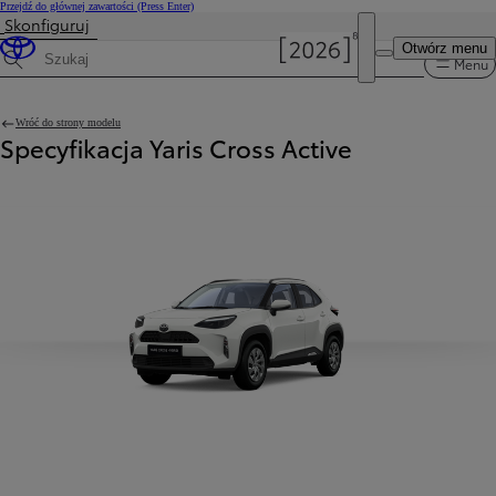
Przejdź do głównej zawartości
(Press Enter)
Skonfiguruj
Cena została zaktualizowana Cena Twojej konfiguracji została zmieniona na 112 100 zł.
Otwórz menu
Menu
Wyszukaj dane techniczne
Wróć do strony modelu
Specyfikacja Yaris Cross Active