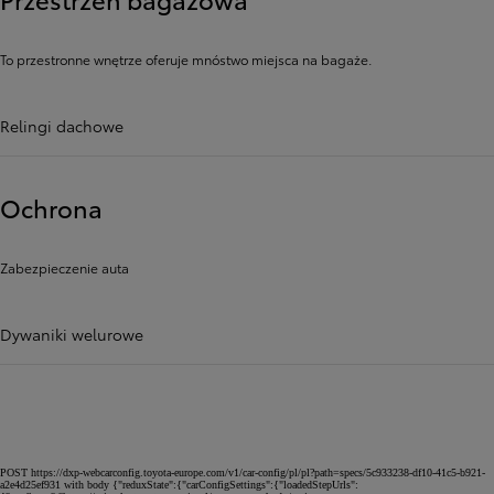
To przestronne wnętrze oferuje mnóstwo miejsca na bagaże.
Relingi dachowe
Ochrona
Zabezpieczenie auta
Dywaniki welurowe
POST https://dxp-webcarconfig.toyota-europe.com/v1/car-config/pl/pl?path=specs/5c933238-df10-41c5-b921-
a2e4d25ef931 with body {"reduxState":{"carConfigSettings":{"loadedStepUrls":