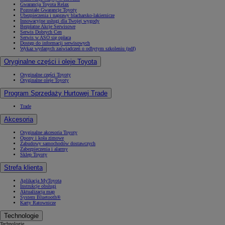
Gwarancja Toyota Relax
Pozostałe Gwarancje Toyoty
Ubezpieczenia i naprawy blacharsko-lakiernicze
Innowacyjne usługi dla Twojej wygody
Bezpłatne Akcje Serwisowe
Serwis Dobrych Cen
Serwis w ASO się opłaca
Dostęp do informacji serwisowych
Wykaz wydanych zaświadczeń o odbytym szkoleniu (pdf)
Oryginalne części i oleje Toyota
Oryginalne części Toyoty
Oryginalne oleje Toyoty
Program Sprzedaży Hurtowej Trade
Trade
Akcesoria
Oryginalne akcesoria Toyoty
Opony i koła zimowe
Zabudowy samochodów dostawczych
Zabezpieczenia i alarmy
Sklep Toyoty
Strefa klienta
Aplikacja MyToyota
Instrukcje obsługi
Aktualizacja map
System Bluetooth®
Karty Ratownicze
Technologie
Technologie