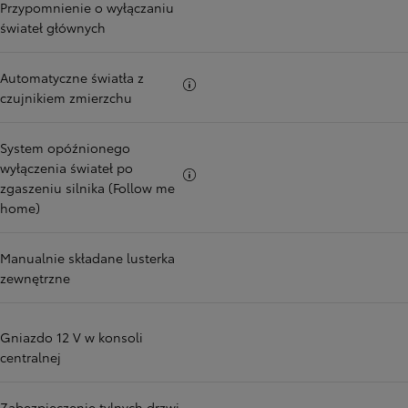
Przypomnienie o wyłączaniu
świateł głównych
Automatyczne światła z
Więcej informacji
czujnikiem zmierzchu
System opóźnionego
wyłączenia świateł po
Więcej informacji
zgaszeniu silnika (Follow me
home)
Manualnie składane lusterka
zewnętrzne
Gniazdo 12 V w konsoli
centralnej
Zabezpieczenie tylnych drzwi