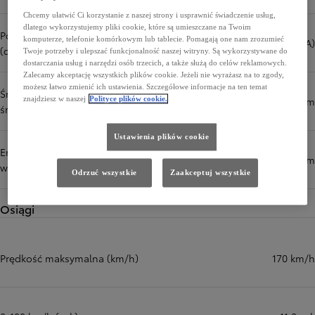
Chcemy ułatwić Ci korzystanie z naszej strony i usprawnić świadczenie usług,
dlatego wykorzystujemy pliki cookie, które są umieszczane na Twoim
Poziom hałasu podczas jazdy
komputerze, telefonie komórkowym lub tablecie. Pomagają one nam zrozumieć
68,0 dB(A)
(dB(A))
Twoje potrzeby i ulepszać funkcjonalność naszej witryny. Są wykorzystywane do
dostarczania usług i narzędzi osób trzecich, a także służą do celów reklamowych.
Zalecamy akceptację wszystkich plików cookie. Jeżeli nie wyrażasz na to zgody,
możesz łatwo zmienić ich ustawienia. Szczegółowe informacje na ten temat
Średnio (cykl mieszany, wartość
znajdziesz w naszej
Polityce plików cookie.
4,4 l/100 km
średnia) (l/100 km)
Ustawienia plików cookie
Emisja CO₂ (cykl mieszany,
100 g/km
wartość średnia) (g/km)
Odrzuć wszystkie
Zaakceptuj wszystkie
Osiągi
Prędkość maksymalna (km/h)
170 km/h