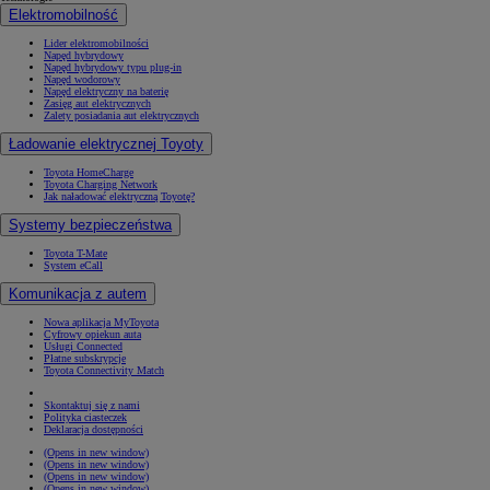
Elektromobilność
Lider elektromobilności
Napęd hybrydowy
Napęd hybrydowy typu plug-in
Napęd wodorowy
Napęd elektryczny na baterię
Zasięg aut elektrycznych
Zalety posiadania aut elektrycznych
Ładowanie elektrycznej Toyoty
Toyota HomeCharge
Toyota Charging Network
Jak naładować elektryczną Toyotę?
Systemy bezpieczeństwa
Toyota T-Mate
System eCall
Komunikacja z autem
Nowa aplikacja MyToyota
Cyfrowy opiekun auta
Usługi Connected
Płatne subskrypcje
Toyota Connectivity Match
Skontaktuj się z nami
Polityka ciasteczek
Deklaracja dostępności
(Opens in new window)
(Opens in new window)
(Opens in new window)
(Opens in new window)