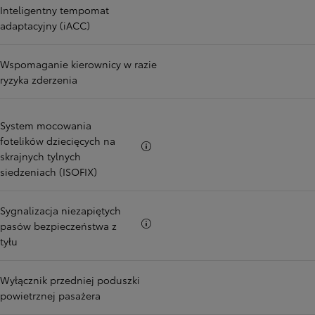
Inteligentny tempomat
adaptacyjny (iACC)
Wspomaganie kierownicy w razie
ryzyka zderzenia
System mocowania
fotelików dziecięcych na
Więcej informacji
skrajnych tylnych
siedzeniach (ISOFIX)
Sygnalizacja niezapiętych
Więcej informacji
pasów bezpieczeństwa z
tyłu
Wyłącznik przedniej poduszki
powietrznej pasażera