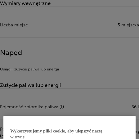
Wymiary wewnętrzne
Liczba miejsc
5 miejsc/a
Napęd
Osiągi i zużycie paliwa lub energii
Zużycie paliwa lub energii
Pojemność zbiornika paliwa (l)
36 l
Poziom hałasu na postoju
Wykorzystujemy pliki cookie, aby ulepszyć naszą
71,0 dB(A)
(dB(A))
witrynę