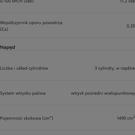
0-100 km/h (sek)
11,2 sek
Współczynnik oporu powietrza
0,35
(Cx)
Napęd
Liczba i układ cylindrów
3 cylindry, w rzędzie
System wtrysku paliwa
wtrysk pośredni wielopunktowy
Pojemność skokowa (cm³)
1490 cm³