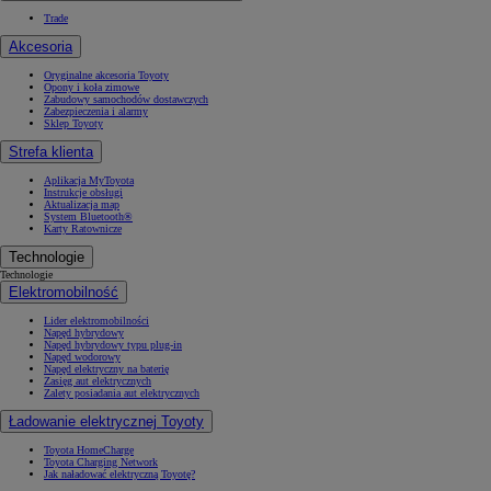
Trade
Akcesoria
Oryginalne akcesoria Toyoty
Opony i koła zimowe
Zabudowy samochodów dostawczych
Zabezpieczenia i alarmy
Sklep Toyoty
Strefa klienta
Aplikacja MyToyota
Instrukcje obsługi
Aktualizacja map
System Bluetooth®
Karty Ratownicze
Technologie
Technologie
Elektromobilność
Lider elektromobilności
Napęd hybrydowy
Napęd hybrydowy typu plug-in
Napęd wodorowy
Napęd elektryczny na baterię
Zasięg aut elektrycznych
Zalety posiadania aut elektrycznych
Ładowanie elektrycznej Toyoty
Toyota HomeCharge
Toyota Charging Network
Jak naładować elektryczną Toyotę?