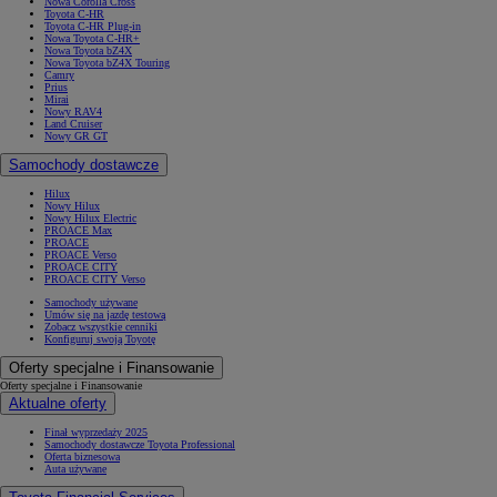
Nowa Corolla Cross
Toyota C-HR
Toyota C-HR Plug-in
Nowa Toyota C-HR+
Nowa Toyota bZ4X
Nowa Toyota bZ4X Touring
Camry
Prius
Mirai
Nowy RAV4
Land Cruiser
Nowy GR GT
Samochody dostawcze
Hilux
Nowy Hilux
Nowy Hilux Electric
PROACE Max
PROACE
PROACE Verso
PROACE CITY
PROACE CITY Verso
Samochody używane
Umów się na jazdę testową
Zobacz wszystkie cenniki
Konfiguruj swoją Toyotę
Oferty specjalne i Finansowanie
Oferty specjalne i Finansowanie
Aktualne oferty
Finał wyprzedaży 2025
Samochody dostawcze Toyota Professional
Oferta biznesowa
Auta używane