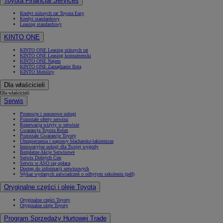
Toyota Financial Services
Kredyt niższych rat Toyota Easy
Kredyt standardowy
Leasing standardowy
KINTO ONE
KINTO ONE Leasing niższych rat
KINTO ONE Leasing konsumencki
KINTO ONE Najem
KINTO ONE Zarządzanie flotą
KINTO Mobility
Dla właścicieli
Dla właścicieli
Serwis
Promocje i sezonowe usługi
Pozostałe oferty serwisu
Rezerwacja wizyty w serwisie
Gwarancja Toyota Relax
Pozostałe Gwarancje Toyoty
Ubezpieczenia i naprawy blacharsko-lakiernicze
Innowacyjne usługi dla Twojej wygody
Bezpłatne Akcje Serwisowe
Serwis Dobrych Cen
Serwis w ASO się opłaca
Dostęp do informacji serwisowych
Wykaz wydanych zaświadczeń o odbytym szkoleniu (pdf)
Oryginalne części i oleje Toyota
Oryginalne części Toyoty
Oryginalne oleje Toyoty
Program Sprzedaży Hurtowej Trade