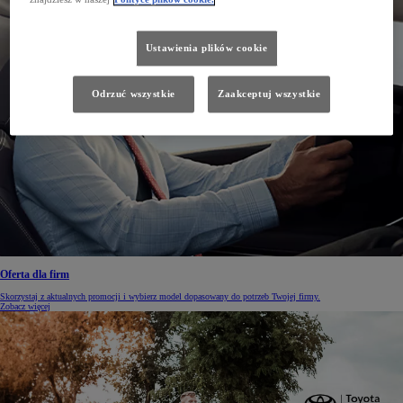
Ustawienia plików cookie
Odrzuć wszystkie
Zaakceptuj wszystkie
Oferta dla firm
Skorzystaj z aktualnych promocji i wybierz model dopasowany do potrzeb Twojej firmy.
Zobacz więcej