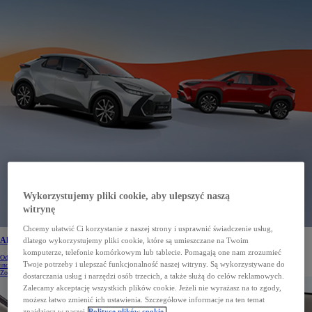
Wykorzystujemy pliki cookie, aby ulepszyć naszą
witrynę
Chcemy ułatwić Ci korzystanie z naszej strony i usprawnić świadczenie usług,
dlatego wykorzystujemy pliki cookie, które są umieszczane na Twoim
Aktualne promocje i korzyści na samochody Toyota
komputerze, telefonie komórkowym lub tablecie. Pomagają one nam zrozumieć
Odkryj aktualne promocje i korzyści na nowe samochody Toyota. Specjalne oferty dla klientów
Twoje potrzeby i ulepszać funkcjonalność naszej witryny. Są wykorzystywane do
indywidualnych czekają. Sprawdź aktualną ofertę.
Zobacz więcej
dostarczania usług i narzędzi osób trzecich, a także służą do celów reklamowych.
Zalecamy akceptację wszystkich plików cookie. Jeżeli nie wyrażasz na to zgody,
możesz łatwo zmienić ich ustawienia. Szczegółowe informacje na ten temat
znajdziesz w naszej
Polityce plików cookie.