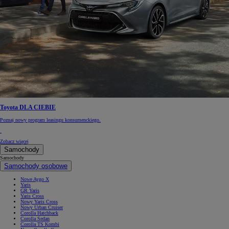
Toyota DLA CIEBIE
Poznaj nowy program leasingu konsumenckiego.
Zobacz więcej
Samochody
Samochody
Samochody osobowe
Nowe Aygo X
Yaris
GR Yaris
Yaris Cross
Nowy Yaris Cross
Nowy Urban Cruiser
Corolla Hatchback
Corolla Sedan
Corolla TS Kombi