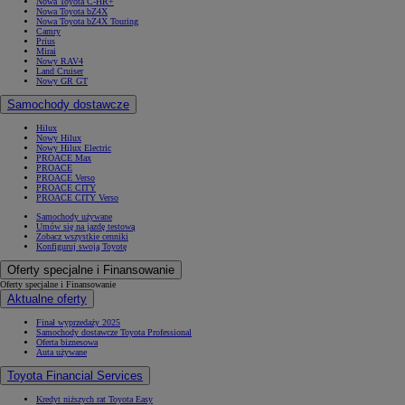
Nowa Toyota C-HR+
Nowa Toyota bZ4X
Nowa Toyota bZ4X Touring
Camry
Prius
Mirai
Nowy RAV4
Land Cruiser
Nowy GR GT
Samochody dostawcze
Hilux
Nowy Hilux
Nowy Hilux Electric
PROACE Max
PROACE
PROACE Verso
PROACE CITY
PROACE CITY Verso
Samochody używane
Umów się na jazdę testową
Zobacz wszystkie cenniki
Konfiguruj swoją Toyotę
Oferty specjalne i Finansowanie
Oferty specjalne i Finansowanie
Aktualne oferty
Finał wyprzedaży 2025
Samochody dostawcze Toyota Professional
Oferta biznesowa
Auta używane
Toyota Financial Services
Kredyt niższych rat Toyota Easy