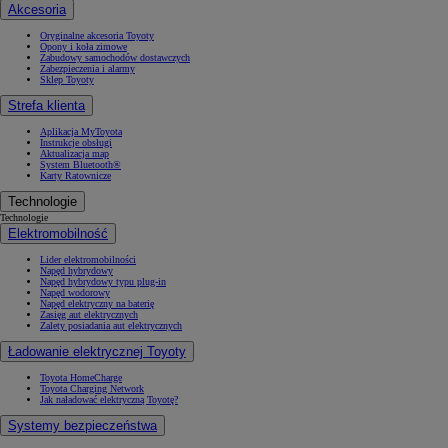
Akcesoria
Oryginalne akcesoria Toyoty
Opony i koła zimowe
Zabudowy samochodów dostawczych
Zabezpieczenia i alarmy
Sklep Toyoty
Strefa klienta
Aplikacja MyToyota
Instrukcje obsługi
Aktualizacja map
System Bluetooth®
Karty Ratownicze
Technologie
Technologie
Elektromobilność
Lider elektromobilności
Napęd hybrydowy
Napęd hybrydowy typu plug-in
Napęd wodorowy
Napęd elektryczny na baterię
Zasięg aut elektrycznych
Zalety posiadania aut elektrycznych
Ładowanie elektrycznej Toyoty
Toyota HomeCharge
Toyota Charging Network
Jak naładować elektryczną Toyotę?
Systemy bezpieczeństwa