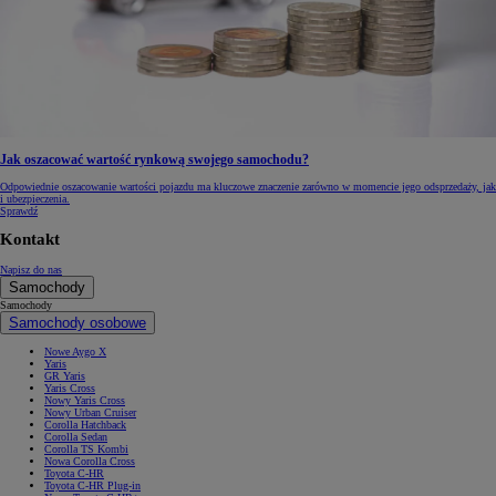
Jak oszacować wartość rynkową swojego samochodu?
Odpowiednie oszacowanie wartości pojazdu ma kluczowe znaczenie zarówno w momencie jego odsprzedaży, jak
i ubezpieczenia.
Sprawdź
Kontakt
Napisz do nas
Samochody
Samochody
Samochody osobowe
Nowe Aygo X
Yaris
GR Yaris
Yaris Cross
Nowy Yaris Cross
Nowy Urban Cruiser
Corolla Hatchback
Corolla Sedan
Corolla TS Kombi
Nowa Corolla Cross
Toyota C-HR
Toyota C-HR Plug-in