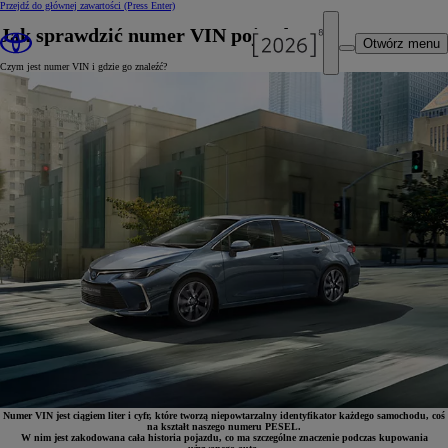
Przejdź do głównej zawartości
(Press Enter)
Jak sprawdzić numer VIN pojazdu?
Otwórz menu
Czym jest numer VIN i gdzie go znaleźć?
Numer VIN jest ciągiem liter i cyfr, które tworzą niepowtarzalny identyfikator każdego samochodu, coś
na kształt naszego numeru PESEL.
W nim jest zakodowana cała historia pojazdu, co ma szczególne znaczenie podczas kupowania