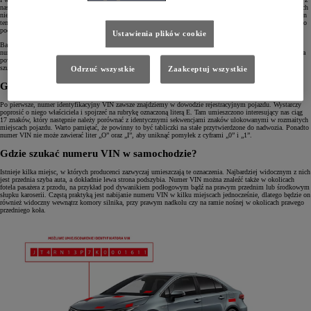
nas nie chciałby stać się właścicielem kradzionego auta, a niestety dość często dochodzi do sytuacji, w których
nieuczciwi sprzedawcy oferują tego typu „okazje”. Na szczęście za sprawą numeru VIN znajdziemy dane na ten
temat w historii samochodu, jeśli tylko był on zgłoszony jako kradziony. I nie ma tu znaczenia kraj, z jakiego
pochodzi, gdyż raport o kradzieży ma zasięg międzynarodowy.
Ustawienia plików cookie
Bardzo dobrą i coraz częstszą praktyką wśród sprzedawców samochodów na rynku wtórnym jest podawanie
numeru VIN bezpośrednio w ogłoszeniu. Należy jednak pamiętać, że podczas oględzin interesującego nas auta
powinniśmy jeszcze sami sprawdzić zgodność numeru ze stanem faktycznym. Warto więc wiedzieć, gdzie go
szukać.
Odrzuć wszystkie
Zaakceptuj wszystkie
Gdzie szukać numeru VIN w dokumentach?
Po pierwsze, numer identyfikacyjny VIN zawsze znajdziemy w dowodzie rejestracyjnym pojazdu. Wystarczy
poprosić o niego właściciela i spojrzeć na rubrykę oznaczoną literą E. Tam umieszczono interesujący nas ciąg
17 znaków, który następnie należy porównać z identycznymi sekwencjami znaków ulokowanymi w rozmaitych
miejscach pojazdu. Warto pamiętać, że powinny to być tabliczki na stałe przytwierdzone do nadwozia. Ponadto
numer VIN nie może zawierać liter „O” oraz „I”, aby uniknąć pomyłek z cyframi „0” i „1”.
Gdzie szukać numeru VIN w samochodzie?
Istnieje kilka miejsc, w których producenci zazwyczaj umieszczają te oznaczenia. Najbardziej widocznym z nich
jest przednia szyba auta, a dokładnie lewa strona podszybia. Numer VIN można znaleźć także w okolicach
fotela pasażera z przodu, na przykład pod dywanikiem podłogowym bądź na prawym przednim lub środkowym
słupku karoserii. Częstą praktyką jest nabijanie numeru VIN w kilku miejscach jednocześnie, dlatego będzie on
również widoczny wewnątrz komory silnika, przy prawym nadkolu czy na ramie nośnej w okolicach prawego
przedniego koła.