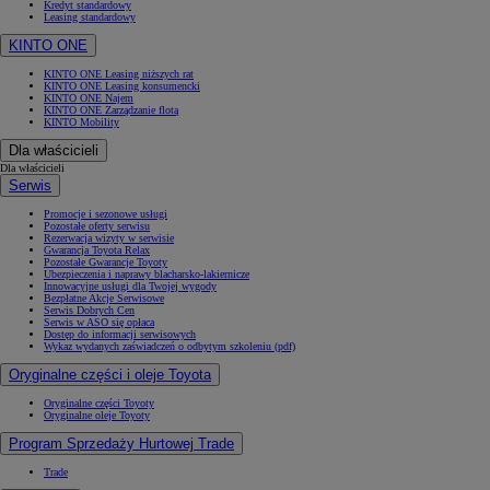
Kredyt standardowy
Leasing standardowy
KINTO ONE
KINTO ONE Leasing niższych rat
KINTO ONE Leasing konsumencki
KINTO ONE Najem
KINTO ONE Zarządzanie flotą
KINTO Mobility
Dla właścicieli
Dla właścicieli
Serwis
Promocje i sezonowe usługi
Pozostałe oferty serwisu
Rezerwacja wizyty w serwisie
Gwarancja Toyota Relax
Pozostałe Gwarancje Toyoty
Ubezpieczenia i naprawy blacharsko-lakiernicze
Innowacyjne usługi dla Twojej wygody
Bezpłatne Akcje Serwisowe
Serwis Dobrych Cen
Serwis w ASO się opłaca
Dostęp do informacji serwisowych
Wykaz wydanych zaświadczeń o odbytym szkoleniu (pdf)
Oryginalne części i oleje Toyota
Oryginalne części Toyoty
Oryginalne oleje Toyoty
Program Sprzedaży Hurtowej Trade
Trade