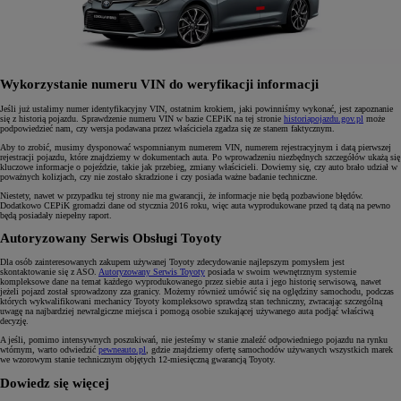
Wykorzystanie numeru VIN do weryfikacji informacji
Jeśli już ustalimy numer identyfikacyjny VIN, ostatnim krokiem, jaki powinniśmy wykonać, jest zapoznanie
się z historią pojazdu. Sprawdzenie numeru VIN w bazie CEPiK na tej stronie
historiapojazdu.gov.pl
może
podpowiedzieć nam, czy wersja podawana przez właściciela zgadza się ze stanem faktycznym.
Aby to zrobić, musimy dysponować wspomnianym numerem VIN, numerem rejestracyjnym i datą pierwszej
rejestracji pojazdu, które znajdziemy w dokumentach auta. Po wprowadzeniu niezbędnych szczegółów ukażą się
kluczowe informacje o pojeździe, takie jak przebieg, zmiany właścicieli. Dowiemy się, czy auto brało udział w
poważnych kolizjach, czy nie zostało skradzione i czy posiada ważne badanie techniczne.
Niestety, nawet w przypadku tej strony nie ma gwarancji, że informacje nie będą pozbawione błędów.
Dodatkowo CEPiK gromadzi dane od stycznia 2016 roku, więc auta wyprodukowane przed tą datą na pewno
będą posiadały niepełny raport.
Autoryzowany Serwis Obsługi Toyoty
Dla osób zainteresowanych zakupem używanej Toyoty zdecydowanie najlepszym pomysłem jest
skontaktowanie się z ASO.
Autoryzowany Serwis Toyoty
posiada w swoim wewnętrznym systemie
kompleksowe dane na temat każdego wyprodukowanego przez siebie auta i jego historię serwisową, nawet
jeżeli pojazd został sprowadzony zza granicy. Możemy również umówić się na oględziny samochodu, podczas
których wykwalifikowani mechanicy Toyoty kompleksowo sprawdzą stan techniczny, zwracając szczególną
uwagę na najbardziej newralgiczne miejsca i pomogą osobie szukającej używanego auta podjąć właściwą
decyzję.
A jeśli, pomimo intensywnych poszukiwań, nie jesteśmy w stanie znaleźć odpowiedniego pojazdu na rynku
wtórnym, warto odwiedzić
pewneauto.pl
, gdzie znajdziemy ofertę samochodów używanych wszystkich marek
we wzorowym stanie technicznym objętych 12-miesięczną gwarancją Toyoty.
Dowiedz się więcej