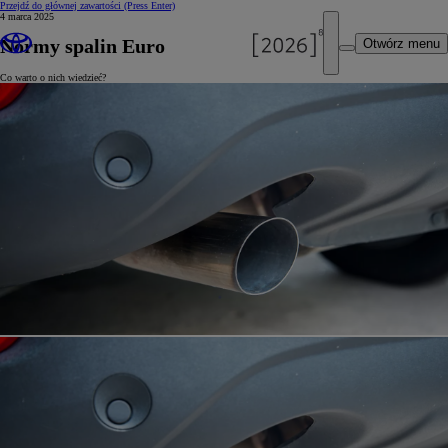
Przejdź do głównej zawartości
(Press Enter)
4 marca 2025
Normy spalin Euro
Otwórz menu
Co warto o nich wiedzieć?