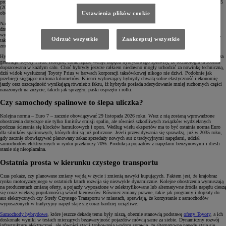
producentach stosowanie bardziej zaawansowanych technologii, takich jak katalizatory. Euro 4 (2005) i Euro 5
(2009) po raz kolejny obniżyły dopuszczalne poziomy emisji, szczególnie dla silników Diesla. Efektem tych
obostrzeń było m.in. powszechne wprowadzenie filtrów cząstek stałych (DPF) w dieslach.
Ustawienia plików cookie
Najnowsza norma – Euro 6 – obowiązuje od 2014 roku, choć wiele razy ją aktualizowano. W efekcie
drastycznego ograniczenia emisji tlenków azotu i cząstek stałych, zwłaszcza w pojazdach z silnikami
wysokoprężnymi, producenci zostali zmuszeni do zastosowania jeszcze bardziej zaawansowanych technologii,
Odrzuć wszystkie
Zaakceptuj wszystkie
takich jak systemy oczyszczania spalin wykorzystujące AdBlue czyli wodny roztwór mocznika, który
zmieszany ze spalinami oczyszcza je.
Hybrydy tradycyjne istnieją na rynku bardzo długo, a konkretnie od 1997 roku, kiedy premierę miała pierwsza
generacja Toyoty Prius. Kolejne, coraz lepsze wersje napędu hybrydowego sprawiły, że technologia ta została
dopracowana w każdym calu. Choć hybrydy jeszcze całkiem niedawno mogły uchodzić za nowinkę techniczną,
dziś widok wysłużonej Toyoty Prius w barwach korporacji taksówkowej nikogo nie dziwi. Podobnie jak
przebiegi sięgające miliona kilometrów. Klienci wybierający hybrydy chwalą sobie elastyczność i ekonomię
jazdy oraz oszczędność wynikającą również z faktu, iż hybryda posiada zdecydowanie mniej ruchomych części
narażonych na zużycie, takich jak sprzęgło, paski osprzętu i rolki.
Czy samochody spalinowe to ślepa uliczka?
Kolejna norma – Euro 7 – zacznie obowiązywać 29 listopada 2026 roku. Wraz z nią zostaną wprowadzone
obostrzenia dotyczące nie tylko limitów emisji spalin, ale również szkodliwych związków wydzielanych
podczas ścierania się klocków hamulcowych i opon. Według wielu ekspertów ma to być ostatnia norma Euro
dla silników spalinowych, których dni są już policzone. Jeżeli przewidywania się sprawdzą, już w 2035 roku,
gdy zacznie obowiązywać planowany zakaz sprzedaży nowych aut z tradycyjnymi napędami, udział
samochodów elektrycznych w rynku przekroczy 70%. Produkcja pojazdów z napędami benzynowymi i diesli
stanie się nieopłacalna.
Ostatnia prosta w kierunku czystego transportu
Czas pokaże, czy planowane zmiany wejdą w życie i zmienią nawyki kupujących. Faktem jest, że krajobraz
rynku motoryzacyjnego w ostatnich latach rozwija się niezwykle dynamicznie. Kolejne obostrzenia wymuszają
na producentach zmianę oferty, a pojazdy wyposażone w zelektryfikowane lub alternatywne źródła napędu cieszą
się coraz większą popularnością wśród kierowców. Również zmiany prawne, takie jak programy i dopłaty do
aut elektrycznych czy Strefy Czystego Transportu w miastach, sprawiają, że korzystanie z samochodów
wyposażonych w tradycyjny napęd staje się coraz bardziej uciążliwe.
Samochody hybrydowe
, które jeszcze dekadę temu były niszą, obecnie stanowią podstawę
oferty Toyoty
, a ich
doskonałe wyniki w testach mierzących bezawaryjność pojazdów mówią same za siebie. Dynamiczny rozwój
infrastruktury elektrycznej, ale również stacji tankowania wodoru sprawia, że alternatywne napędy stają się