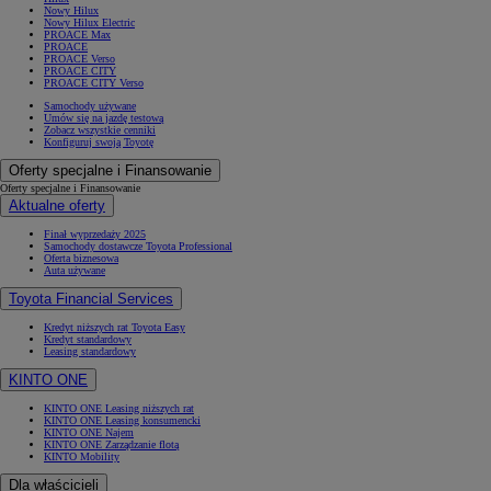
Nowy Hilux
Nowy Hilux Electric
PROACE Max
PROACE
PROACE Verso
PROACE CITY
PROACE CITY Verso
Samochody używane
Umów się na jazdę testową
Zobacz wszystkie cenniki
Konfiguruj swoją Toyotę
Oferty specjalne i Finansowanie
Oferty specjalne i Finansowanie
Aktualne oferty
Finał wyprzedaży 2025
Samochody dostawcze Toyota Professional
Oferta biznesowa
Auta używane
Toyota Financial Services
Kredyt niższych rat Toyota Easy
Kredyt standardowy
Leasing standardowy
KINTO ONE
KINTO ONE Leasing niższych rat
KINTO ONE Leasing konsumencki
KINTO ONE Najem
KINTO ONE Zarządzanie flotą
KINTO Mobility
Dla właścicieli