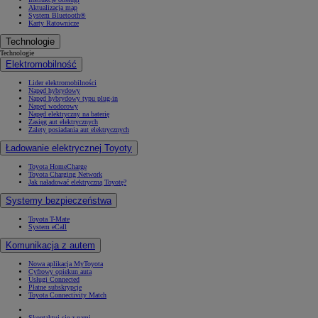
Aktualizacja map
System Bluetooth®
Karty Ratownicze
Technologie
Technologie
Elektromobilność
Lider elektromobilności
Napęd hybrydowy
Napęd hybrydowy typu plug-in
Napęd wodorowy
Napęd elektryczny na baterię
Zasięg aut elektrycznych
Zalety posiadania aut elektrycznych
Ładowanie elektrycznej Toyoty
Toyota HomeCharge
Toyota Charging Network
Jak naładować elektryczną Toyotę?
Systemy bezpieczeństwa
Toyota T-Mate
System eCall
Komunikacja z autem
Nowa aplikacja MyToyota
Cyfrowy opiekun auta
Usługi Connected
Płatne subskrypcje
Toyota Connectivity Match
Skontaktuj się z nami