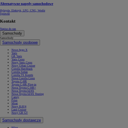
Alternatywne napędy samochodowe
Hybryda, Elektryk, LPG, CNG, Wodór
Sprawdź
Kontakt
Napisz do nas
Samochody
Samochody
Samochody osobowe
Nowe Aygo X
Yaris
GR Yaris
Yaris Cross
Nowy Yaris Cross
Nowy Urban Cruiser
Corolla Hatchback
Corolla Sedan
Corolla TS Kombi
Nowa Corolla Cross
Toyota C-HR
Toyota C-HR Plug-in
Nowa Toyota C-HR+
Nowa Toyota bZ4X
Nowa Toyota bZ4X Touring
Camry
Prius
Mirai
Nowy RAV4
Land Cruiser
Nowy GR GT
Samochody dostawcze
Hilux