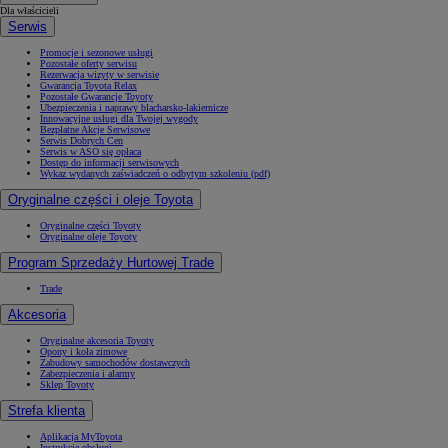
Dla właścicieli
Serwis
Promocje i sezonowe usługi
Pozostałe oferty serwisu
Rezerwacja wizyty w serwisie
Gwarancja Toyota Relax
Pozostałe Gwarancje Toyoty
Ubezpieczenia i naprawy blacharsko-lakiernicze
Innowacyjne usługi dla Twojej wygody
Bezpłatne Akcje Serwisowe
Serwis Dobrych Cen
Serwis w ASO się opłaca
Dostęp do informacji serwisowych
Wykaz wydanych zaświadczeń o odbytym szkoleniu (pdf)
Oryginalne części i oleje Toyota
Oryginalne części Toyoty
Oryginalne oleje Toyoty
Program Sprzedaży Hurtowej Trade
Trade
Akcesoria
Oryginalne akcesoria Toyoty
Opony i koła zimowe
Zabudowy samochodów dostawczych
Zabezpieczenia i alarmy
Sklep Toyoty
Strefa klienta
Aplikacja MyToyota
Instrukcje obsługi