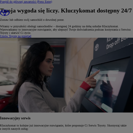
Przejdź do głównej zawartości
(Press Enter)
Twoja wygoda się liczy. Kluczykomat dostępny 24/7
Zostaw lub odbierz swój samochód o dowolnej porze.
Witamy w przyszłości obsługi samochodów – dostępnej 24 godziny na dobę usłudze Kluczykomat.
Wprowadzamy to innowacyjne rozwiązanie, aby ulepszyć Twoje doświadczenia podczas korzystania z Serwisu
Toyoty i ułatwić Ci życie.
Umów Toyotę na przegląd
Innowacyjny serwis
Kluczykomat to kolejne już innowacyjne rozwiązanie, które proponuje Ci Serwis Toyoty. Skorzystaj także
z innych naszych usług: