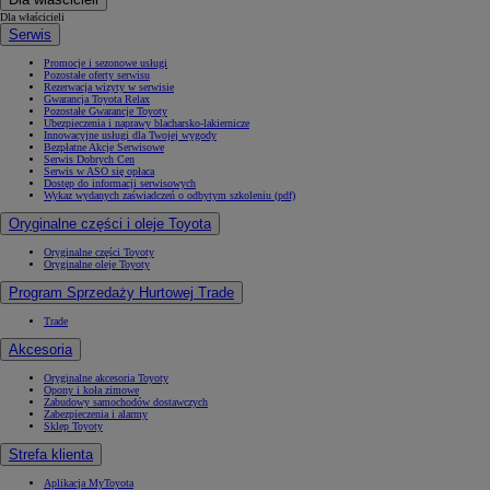
Dla właścicieli
Serwis
Promocje i sezonowe usługi
Pozostałe oferty serwisu
Rezerwacja wizyty w serwisie
Gwarancja Toyota Relax
Pozostałe Gwarancje Toyoty
Ubezpieczenia i naprawy blacharsko-lakiernicze
Innowacyjne usługi dla Twojej wygody
Bezpłatne Akcje Serwisowe
Serwis Dobrych Cen
Serwis w ASO się opłaca
Dostęp do informacji serwisowych
Wykaz wydanych zaświadczeń o odbytym szkoleniu (pdf)
Oryginalne części i oleje Toyota
Oryginalne części Toyoty
Oryginalne oleje Toyoty
Program Sprzedaży Hurtowej Trade
Trade
Akcesoria
Oryginalne akcesoria Toyoty
Opony i koła zimowe
Zabudowy samochodów dostawczych
Zabezpieczenia i alarmy
Sklep Toyoty
Strefa klienta
Aplikacja MyToyota