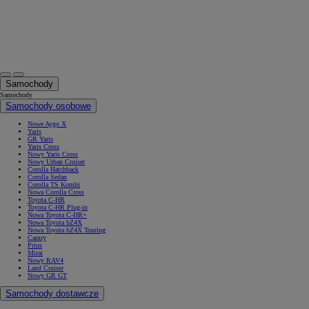
Samochody
Samochody
Samochody osobowe
Nowe Aygo X
Yaris
GR Yaris
Yaris Cross
Nowy Yaris Cross
Nowy Urban Cruiser
Corolla Hatchback
Corolla Sedan
Corolla TS Kombi
Nowa Corolla Cross
Toyota C-HR
Toyota C-HR Plug-in
Nowa Toyota C-HR+
Nowa Toyota bZ4X
Nowa Toyota bZ4X Touring
Camry
Prius
Mirai
Nowy RAV4
Land Cruiser
Nowy GR GT
Samochody dostawcze