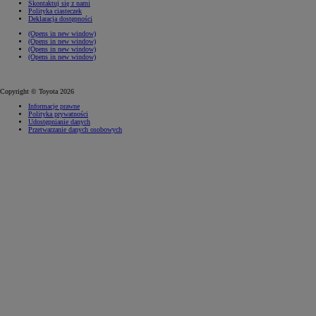
Skontaktuj się z nami
Polityka ciasteczek
Deklaracja dostępności
(Opens in new window)
(Opens in new window)
(Opens in new window)
(Opens in new window)
Copyright © Toyota 2026
Informacje prawne
Polityka prywatności
Udostępnianie danych
Przetwarzanie danych osobowych