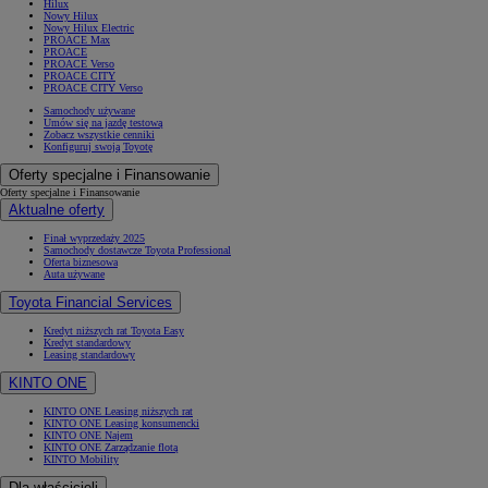
Hilux
Nowy Hilux
Nowy Hilux Electric
PROACE Max
PROACE
PROACE Verso
PROACE CITY
PROACE CITY Verso
Samochody używane
Umów się na jazdę testową
Zobacz wszystkie cenniki
Konfiguruj swoją Toyotę
Oferty specjalne i Finansowanie
Oferty specjalne i Finansowanie
Aktualne oferty
Finał wyprzedaży 2025
Samochody dostawcze Toyota Professional
Oferta biznesowa
Auta używane
Toyota Financial Services
Kredyt niższych rat Toyota Easy
Kredyt standardowy
Leasing standardowy
KINTO ONE
KINTO ONE Leasing niższych rat
KINTO ONE Leasing konsumencki
KINTO ONE Najem
KINTO ONE Zarządzanie flotą
KINTO Mobility
Dla właścicieli