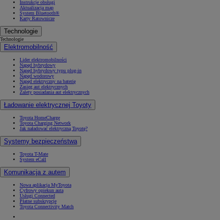
Instrukcje obsługi
Aktualizacja map
System Bluetooth®
Karty Ratownicze
Technologie
Technologie
Elektromobilność
Lider elektromobilności
Napęd hybrydowy
Napęd hybrydowy typu plug-in
Napęd wodorowy
Napęd elektryczny na baterię
Zasięg aut elektrycznych
Zalety posiadania aut elektrycznych
Ładowanie elektrycznej Toyoty
Toyota HomeCharge
Toyota Charging Network
Jak naładować elektryczną Toyotę?
Systemy bezpieczeństwa
Toyota T-Mate
System eCall
Komunikacja z autem
Nowa aplikacja MyToyota
Cyfrowy opiekun auta
Usługi Connected
Płatne subskrypcje
Toyota Connectivity Match