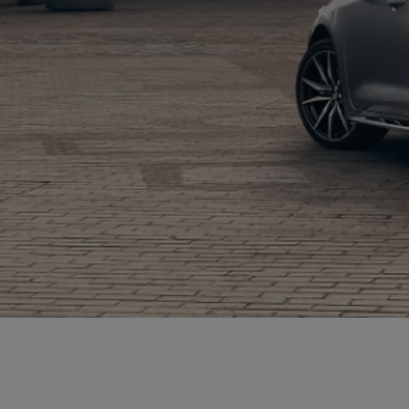
Od
81 900 zł
Yaris Cross
HYBRID