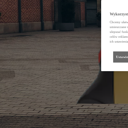
Wykorzystu
Chcemy ułatwi
umieszczane 
ulepszać funk
celów reklamo
ich ustawieni
Ustawie