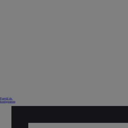
Od
105 300 zł
Corolla Hatchback
HYBRID
Przejdź do
konfiguratora