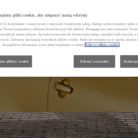
jemy pliki cookie, aby ulepszyć naszą witrynę
ć Ci korzystanie z naszej strony i usprawnić świadczenie usług, dlatego wykorzystujemy pliki co
na Twoim komputerze, telefonie komórkowym lub tablecie. Pomagają one nam zrozumieć Twoje 
cjonalność naszej witryny. Są wykorzystywane do dostarczania usług i narzędzi osób trzecich, a 
wych. Zalecamy akceptację wszystkich plików cookie. Jeżeli nie wyrażasz na to zgody, możesz 
a. Szczegółowe informacje na ten temat znajdziesz w naszej
Polityce plików cookie.
nia plików cookie
Odrzuć wszystkie
Zaakcept