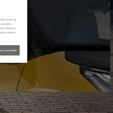
okie, które są
potrzeby i
także służą do
łatwo zmienić
uj wszystkie