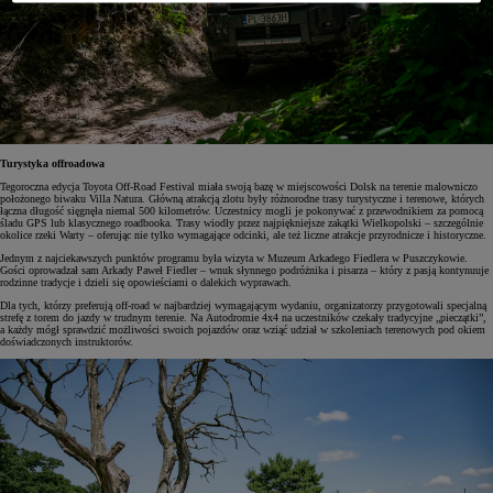
Turystyka offroadowa
Tegoroczna edycja Toyota Off-Road Festival miała swoją bazę w miejscowości Dolsk na terenie malowniczo
położonego biwaku Villa Natura. Główną atrakcją zlotu były różnorodne trasy turystyczne i terenowe, których
łączna długość sięgnęła niemal 500 kilometrów. Uczestnicy mogli je pokonywać z przewodnikiem za pomocą
śladu GPS lub klasycznego roadbooka. Trasy wiodły przez najpiękniejsze zakątki Wielkopolski – szczególnie
okolice rzeki Warty – oferując nie tylko wymagające odcinki, ale też liczne atrakcje przyrodnicze i historyczne.
Jednym z najciekawszych punktów programu była wizyta w Muzeum Arkadego Fiedlera w Puszczykowie.
Gości oprowadzał sam Arkady Paweł Fiedler – wnuk słynnego podróżnika i pisarza – który z pasją kontynuuje
rodzinne tradycje i dzieli się opowieściami o dalekich wyprawach.
Dla tych, którzy preferują off-road w najbardziej wymagającym wydaniu, organizatorzy przygotowali specjalną
strefę z torem do jazdy w trudnym terenie. Na Autodromie 4x4 na uczestników czekały tradycyjne „pieczątki”,
a każdy mógł sprawdzić możliwości swoich pojazdów oraz wziąć udział w szkoleniach terenowych pod okiem
doświadczonych instruktorów.