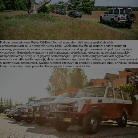
Podczas czterodniowego Toyota Off-Road Festival uczestnicy mieli okazję spotkać się także
z przedstawicielami aż 11 wystawców strefy Expo. Wśród nich znaleźli się czołowe firmy z branży off-
roadowej, producenci akcesoriów terenowych oraz specjaliści od sprzętu i rozwiązań do podróży i turystyki
wyprawowej. Bezpośrednie rozmowy z doświadczonymi podróżnikami obecnymi na stoiskach pozwalały
zdobyć praktyczną wiedzę, a ich pojazdy demonstracyjne – profesjonalnie przygotowane auta wyprawowe –
stanowiły nie tylko źródło inspiracji, ale też umożliwiały zapoznanie się z różnymi systemami i rozwiązaniami
w rzeczywistym zastosowaniu. Każdego wieczoru odbywały się prelekcje i prezentacje relacji z wypraw, podczas
których uczestnicy mogli posłuchać fascynujących historii z dalekich tras.