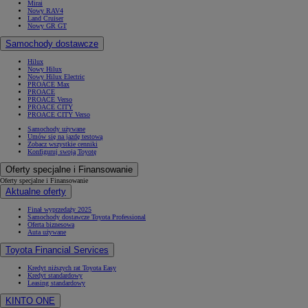
Mirai
Nowy RAV4
Land Cruiser
Nowy GR GT
Samochody dostawcze
Hilux
Nowy Hilux
Nowy Hilux Electric
PROACE Max
PROACE
PROACE Verso
PROACE CITY
PROACE CITY Verso
Samochody używane
Umów się na jazdę testową
Zobacz wszystkie cenniki
Konfiguruj swoją Toyotę
Oferty specjalne i Finansowanie
Oferty specjalne i Finansowanie
Aktualne oferty
Finał wyprzedaży 2025
Samochody dostawcze Toyota Professional
Oferta biznesowa
Auta używane
Toyota Financial Services
Kredyt niższych rat Toyota Easy
Kredyt standardowy
Leasing standardowy
KINTO ONE