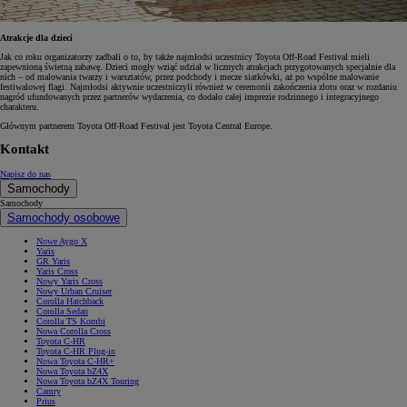
Atrakcje dla dzieci
Jak co roku organizatorzy zadbali o to, by także najmłodsi uczestnicy Toyota Off-Road Festival mieli
zapewnioną świetną zabawę. Dzieci mogły wziąć udział w licznych atrakcjach przygotowanych specjalnie dla
nich – od malowania twarzy i warsztatów, przez podchody i mecze siatkówki, aż po wspólne malowanie
festiwalowej flagi. Najmłodsi aktywnie uczestniczyli również w ceremonii zakończenia zlotu oraz w rozdaniu
nagród ufundowanych przez partnerów wydarzenia, co dodało całej imprezie rodzinnego i integracyjnego
charakteru.
Głównym partnerem Toyota Off-Road Festival jest Toyota Central Europe.
Kontakt
Napisz do nas
Samochody
Samochody
Samochody osobowe
Nowe Aygo X
Yaris
GR Yaris
Yaris Cross
Nowy Yaris Cross
Nowy Urban Cruiser
Corolla Hatchback
Corolla Sedan
Corolla TS Kombi
Nowa Corolla Cross
Toyota C-HR
Toyota C-HR Plug-in
Nowa Toyota C-HR+
Nowa Toyota bZ4X
Nowa Toyota bZ4X Touring
Camry
Prius