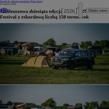
Przejdź do głównej zawartości
(Press Enter)
18 czerwca 2025
Jubileuszowa dziesiąta edycja Toyota Off-Road
Otwórz menu
Festival z rekordową liczbą 150 terenówek