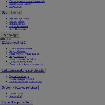
Zabudowy samochodów dostawczych
Zabezpieczenia i alarmy
Sklep Toyoty
Strefa klienta
Aplikacja MyToyota
Instrukcje obsługi
Aktualizacja map
System Bluetooth®
Karty Ratownicze
Technologie
Technologie
Elektromobilność
Lider elektromobilności
Napęd hybrydowy
Napęd hybrydowy typu plug-in
Napęd wodorowy
Napęd elektryczny na baterię
Zasięg aut elektrycznych
Zalety posiadania aut elektrycznych
Ładowanie elektrycznej Toyoty
Toyota HomeCharge
Toyota Charging Network
Jak naładować elektryczną Toyotę?
Systemy bezpieczeństwa
Toyota T-Mate
System eCall
Komunikacja z autem