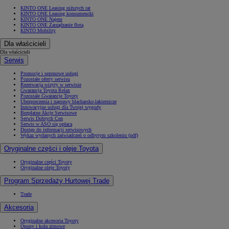
KINTO ONE Leasing niższych rat
KINTO ONE Leasing konsumencki
KINTO ONE Najem
KINTO ONE Zarządzanie flotą
KINTO Mobility
Dla właścicieli
Dla właścicieli
Serwis
Promocje i sezonowe usługi
Pozostałe oferty serwisu
Rezerwacja wizyty w serwisie
Gwarancja Toyota Relax
Pozostałe Gwarancje Toyoty
Ubezpieczenia i naprawy blacharsko-lakiernicze
Innowacyjne usługi dla Twojej wygody
Bezpłatne Akcje Serwisowe
Serwis Dobrych Cen
Serwis w ASO się opłaca
Dostęp do informacji serwisowych
Wykaz wydanych zaświadczeń o odbytym szkoleniu (pdf)
Oryginalne części i oleje Toyota
Oryginalne części Toyoty
Oryginalne oleje Toyoty
Program Sprzedaży Hurtowej Trade
Trade
Akcesoria
Oryginalne akcesoria Toyoty
Opony i koła zimowe