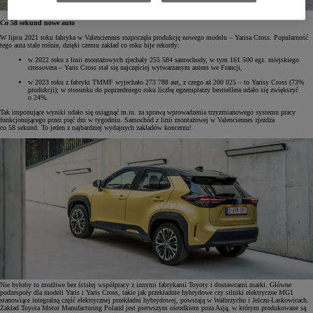
Co 58 sekund nowe auto
W lipcu 2021 roku fabryka w Valenciennes rozpoczęła produkcję nowego modelu – Yarisa Cross. Popularność
tego auta stale rośnie, dzięki czemu zakład co roku bije rekordy:
w 2022 roku z linii montażowych zjechały 255 584 samochody, w tym 161 500 egz. miejskiego
crossovera – Yaris Cross stał się najczęściej wytwarzanym autem we Francji,
w 2023 roku z fabryki TMMF wyjechało 273 788 aut, z czego aż 200 025 – to Yarisy Cross (73%
produkcji); w stosunku do poprzedniego roku liczbę egzemplarzy bestsellera udało się zwiększyć
o 24%.
Tak imponujące wyniki udało się osiągnąć m.in. za sprawą wprowadzenia trzyzmianowego systemu pracy
funkcjonującego przez pięć dni w tygodniu. Samochód z linii montażowej w Valenciennes zjeżdża
co 58 sekund. To jeden z najbardziej wydajnych zakładów koncernu!
Nie byłoby to możliwe bez ścisłej współpracy z innymi fabrykami Toyoty i dostawcami marki. Główne
podzespoły dla modeli Yaris i Yaris Cross, takie jak przekładnie hybrydowe czy silniki elektryczne MG1
stanowiące integralną część elektrycznej przekładni hybrydowej, powstają w Wałbrzychu i Jelczu-Laskowicach.
Zakład Toyota Motor Manufacturing Poland jest pierwszym ośrodkiem poza Azją, w którym produkowane są