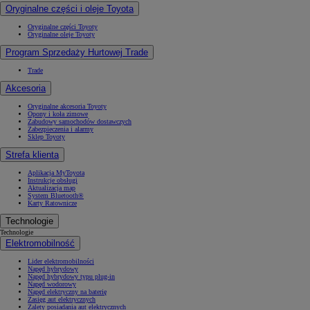
Oryginalne części i oleje Toyota
Oryginalne części Toyoty
Oryginalne oleje Toyoty
Program Sprzedaży Hurtowej Trade
Trade
Akcesoria
Oryginalne akcesoria Toyoty
Opony i koła zimowe
Zabudowy samochodów dostawczych
Zabezpieczenia i alarmy
Sklep Toyoty
Strefa klienta
Aplikacja MyToyota
Instrukcje obsługi
Aktualizacja map
System Bluetooth®
Karty Ratownicze
Technologie
Technologie
Elektromobilność
Lider elektromobilności
Napęd hybrydowy
Napęd hybrydowy typu plug-in
Napęd wodorowy
Napęd elektryczny na baterię
Zasięg aut elektrycznych
Zalety posiadania aut elektrycznych