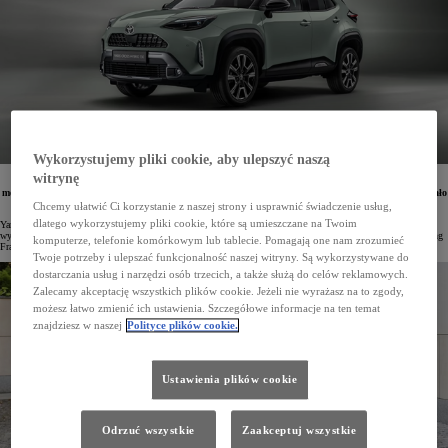
Wykorzystujemy pliki cookie, aby ulepszyć naszą
witrynę
W minionym roku zakład Toyoty we Francji wyprodukował rekordową liczbę pojazdów. Z linii
montażowych zakładu w Valenciennes, gdzie powstaje m.in. Toyota Yaris i Toyota Yaris Cross, zjechało
łącznie 273 788 pojazdów, z czego aż 73% (200 025 egz.) stanowiły miejskie crossovery.
Chcemy ułatwić Ci korzystanie z naszej strony i usprawnić świadczenie usług,
dlatego wykorzystujemy pliki cookie, które są umieszczane na Twoim
Yaris Cross to najlepiej sprzedający się model Toyoty w Europie, lider segmentu B-SUV i najczęściej
wytwarzany samochód we Francji. Miejski crossover powstaje m.in. w zakładzie Toyota Motor Manufacturing
komputerze, telefonie komórkowym lub tablecie. Pomagają one nam zrozumieć
France (TMMF) w Valenciennes, stanowiąc prawie 3/4 całej tamtejszej rocznej produkcji.
Twoje potrzeby i ulepszać funkcjonalność naszej witryny. Są wykorzystywane do
dostarczania usług i narzędzi osób trzecich, a także służą do celów reklamowych.
Zalecamy akceptację wszystkich plików cookie. Jeżeli nie wyrażasz na to zgody,
możesz łatwo zmienić ich ustawienia. Szczegółowe informacje na ten temat
znajdziesz w naszej
Polityce plików cookie.
Ustawienia plików cookie
Odrzuć wszystkie
Zaakceptuj wszystkie