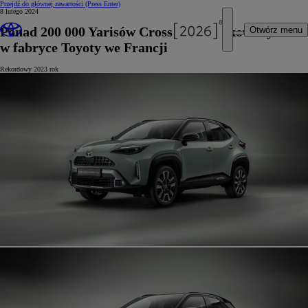
Przejdź do głównej zawartości
(Press Enter)
8 lutego 2024
Ponad 200 000 Yarisów Cross wyprodukowanych
Otwórz menu
w fabryce Toyoty we Francji
Rekordowy 2023 rok