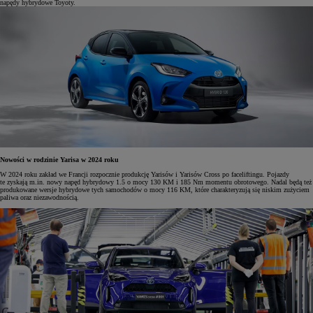
napędy hybrydowe Toyoty.
Nowości w rodzinie Yarisa w 2024 roku
W 2024 roku zakład we Francji rozpocznie produkcję Yarisów i Yarisów Cross po faceliftingu. Pojazdy
te zyskają m.in. nowy napęd hybrydowy 1.5 o mocy 130 KM i 185 Nm momentu obrotowego. Nadal będą też
produkowane wersje hybrydowe tych samochodów o mocy 116 KM, które charakteryzują się niskim zużyciem
paliwa oraz niezawodnością.