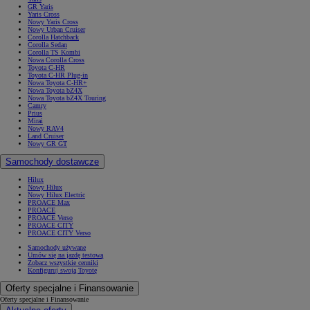
GR Yaris
Yaris Cross
Nowy Yaris Cross
Nowy Urban Cruiser
Corolla Hatchback
Corolla Sedan
Corolla TS Kombi
Nowa Corolla Cross
Toyota C-HR
Toyota C-HR Plug-in
Nowa Toyota C-HR+
Nowa Toyota bZ4X
Nowa Toyota bZ4X Touring
Camry
Prius
Mirai
Nowy RAV4
Land Cruiser
Nowy GR GT
Samochody dostawcze
Hilux
Nowy Hilux
Nowy Hilux Electric
PROACE Max
PROACE
PROACE Verso
PROACE CITY
PROACE CITY Verso
Samochody używane
Umów się na jazdę testową
Zobacz wszystkie cenniki
Konfiguruj swoją Toyotę
Oferty specjalne i Finansowanie
Oferty specjalne i Finansowanie