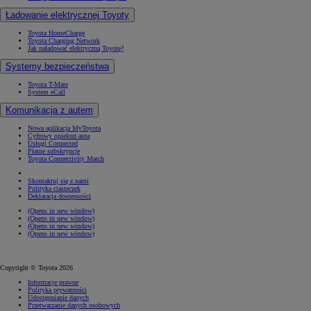
Ładowanie elektrycznej Toyoty
Toyota HomeCharge
Toyota Charging Network
Jak naładować elektryczną Toyotę?
Systemy bezpieczeństwa
Toyota T-Mate
System eCall
Komunikacja z autem
Nowa aplikacja MyToyota
Cyfrowy opiekun auta
Usługi Connected
Płatne subskrypcje
Toyota Connectivity Match
Skontaktuj się z nami
Polityka ciasteczek
Deklaracja dostępności
(Opens in new window)
(Opens in new window)
(Opens in new window)
(Opens in new window)
Copyright © Toyota 2026
Informacje prawne
Polityka prywatności
Udostępnianie danych
Przetwarzanie danych osobowych