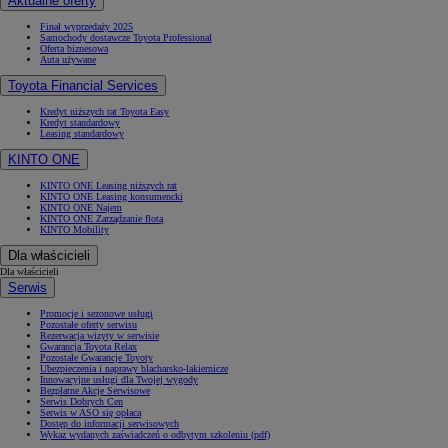
Aktualne oferty
Finał wyprzedaży 2025
Samochody dostawcze Toyota Professional
Oferta biznesowa
Auta używane
Toyota Financial Services
Kredyt niższych rat Toyota Easy
Kredyt standardowy
Leasing standardowy
KINTO ONE
KINTO ONE Leasing niższych rat
KINTO ONE Leasing konsumencki
KINTO ONE Najem
KINTO ONE Zarządzanie flotą
KINTO Mobility
Dla właścicieli
Dla właścicieli
Serwis
Promocje i sezonowe usługi
Pozostałe oferty serwisu
Rezerwacja wizyty w serwisie
Gwarancja Toyota Relax
Pozostałe Gwarancje Toyoty
Ubezpieczenia i naprawy blacharsko-lakiernicze
Innowacyjne usługi dla Twojej wygody
Bezpłatne Akcje Serwisowe
Serwis Dobrych Cen
Serwis w ASO się opłaca
Dostęp do informacji serwisowych
Wykaz wydanych zaświadczeń o odbytym szkoleniu (pdf)