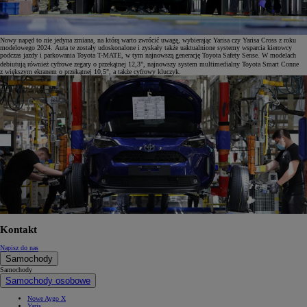
Nowy napęd to nie jedyna zmiana, na którą warto zwrócić uwagę, wybierając Yarisa czy Yarisa Cross z roku
modelowego 2024. Auta te zostały udoskonalone i zyskały także uaktualnione systemy wsparcia kierowcy
podczas jazdy i parkowania Toyota T-MATE, w tym najnowszą generację Toyota Safety Sense. W modelach
debiutują również cyfrowe zegary o przekątnej 12,3", najnowszy system multimedialny Toyota Smart Conne
z większym ekranem o przekątnej 10,5", a także cyfrowy kluczyk.
Kontakt
Napisz do nas
Samochody
Samochody
Samochody osobowe
Nowe Aygo X
Yaris