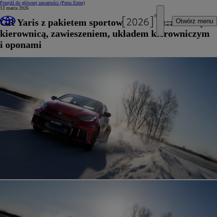
Przejdź do głównej zawartości
(Press Enter)
13 marca 2026
GR Yaris z pakietem sportowych ulepszeń: nową
Otwórz menu
kierownicą, zawieszeniem, układem kierowniczym
i oponami