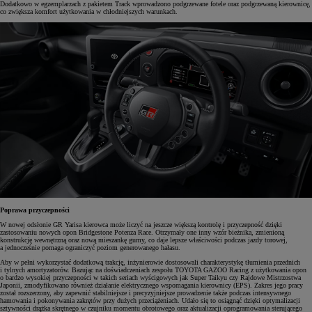
Dodatkowo w egzemplarzach z pakietem Track wprowadzono podgrzewane fotele oraz podgrzewaną kierownicę,
co zwiększa komfort użytkowania w chłodniejszych warunkach.
Poprawa przyczepności
W nowej odsłonie GR Yarisa kierowca może liczyć na jeszcze większą kontrolę i przyczepność dzięki
zastosowaniu nowych opon Bridgestone Potenza Race. Otrzymały one inny wzór bieżnika, zmienioną
konstrukcję wewnętrzną oraz nową mieszankę gumy, co daje lepsze właściwości podczas jazdy torowej,
a jednocześnie pomaga ograniczyć poziom generowanego hałasu.
Aby w pełni wykorzystać dodatkową trakcję, inżynierowie dostosowali charakterystykę tłumienia przednich
i tylnych amortyzatorów. Bazując na doświadczeniach zespołu TOYOTA GAZOO Racing z użytkowania opon
o bardzo wysokiej przyczepności w takich seriach wyścigowych jak Super Taikyu czy Rajdowe Mistrzostwa
Japonii, zmodyfikowano również działanie elektrycznego wspomagania kierownicy (EPS). Zakres jego pracy
został rozszerzony, aby zapewnić stabilniejsze i precyzyjniejsze prowadzenie także podczas intensywnego
hamowania i pokonywania zakrętów przy dużych przeciążeniach. Udało się to osiągnąć dzięki optymalizacji
sztywności drążka skrętnego w czujniku momentu obrotowego oraz aktualizacji oprogramowania sterującego