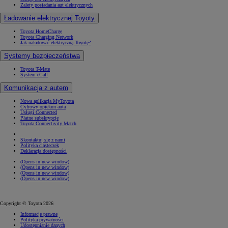
Zalety posiadania aut elektrycznych
Ładowanie elektrycznej Toyoty
Toyota HomeCharge
Toyota Charging Network
Jak naładować elektryczną Toyotę?
Systemy bezpieczeństwa
Toyota T-Mate
System eCall
Komunikacja z autem
Nowa aplikacja MyToyota
Cyfrowy opiekun auta
Usługi Connected
Płatne subskrypcje
Toyota Connectivity Match
Skontaktuj się z nami
Polityka ciasteczek
Deklaracja dostępności
(Opens in new window)
(Opens in new window)
(Opens in new window)
(Opens in new window)
Copyright © Toyota 2026
Informacje prawne
Polityka prywatności
Udostępnianie danych