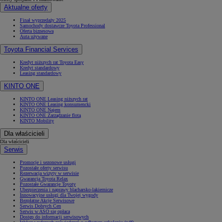
Aktualne oferty
Finał wyprzedaży 2025
Samochody dostawcze Toyota Professional
Oferta biznesowa
Auta używane
Toyota Financial Services
Kredyt niższych rat Toyota Easy
Kredyt standardowy
Leasing standardowy
KINTO ONE
KINTO ONE Leasing niższych rat
KINTO ONE Leasing konsumencki
KINTO ONE Najem
KINTO ONE Zarządzanie flotą
KINTO Mobility
Dla właścicieli
Dla właścicieli
Serwis
Promocje i sezonowe usługi
Pozostałe oferty serwisu
Rezerwacja wizyty w serwisie
Gwarancja Toyota Relax
Pozostałe Gwarancje Toyoty
Ubezpieczenia i naprawy blacharsko-lakiernicze
Innowacyjne usługi dla Twojej wygody
Bezpłatne Akcje Serwisowe
Serwis Dobrych Cen
Serwis w ASO się opłaca
Dostęp do informacji serwisowych