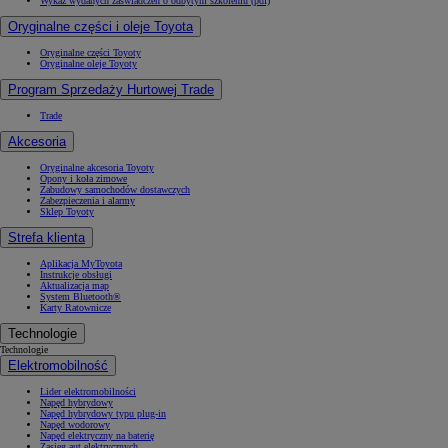
Wykaz wydanych zaświadczeń o odbytym szkoleniu (pdf)
Oryginalne części i oleje Toyota
Oryginalne części Toyoty
Oryginalne oleje Toyoty
Program Sprzedaży Hurtowej Trade
Trade
Akcesoria
Oryginalne akcesoria Toyoty
Opony i koła zimowe
Zabudowy samochodów dostawczych
Zabezpieczenia i alarmy
Sklep Toyoty
Strefa klienta
Aplikacja MyToyota
Instrukcje obsługi
Aktualizacja map
System Bluetooth®
Karty Ratownicze
Technologie
Technologie
Elektromobilność
Lider elektromobilności
Napęd hybrydowy
Napęd hybrydowy typu plug-in
Napęd wodorowy
Napęd elektryczny na baterię
Zasięg aut elektrycznych