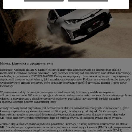
Mniejsza kierownica w wyczynowym stylu
Najbardziej widoczną zmianą w kabinie jest nowa kierownica zaprojektowana po szczegółowej analizie
zachowania kierowców podczas rywalizacji. Aby poprawić kontrolę nad samochodem oraz ułatwić koncentrację
na drodze, inżynierowie z TOYOTA GAZOO Racing we współpracy z kierowcami rajdowymi i wyścigowymi
dopracowali zarówno kształt wieńca, jak i rozmieszczenie przycisków. Podczas intensywnych testów torowych
wykorzystywano gliniane prototypy, które pozwoliły precyzyjnie określić optymalny rozmiar i formę nowej
kierownicy.
W porównaniu z dotychczasowym rozwiązaniem średnica nowej kierownicy została zmniejszona
o 5 mm i wynosi teraz 360 mm, co sprzyja szybszemu przekazywaniu reakcji na koła. Jednocześnie pogrubiono
wieniec, a zrezygnowano z charakterystycznych podpórek pod kciuki, aby zapewnić bardziej naturalne
i sportowe odczucia podczas dynamicznej jazdy.
Zmodyfikowany układ przycisków jest bezpośrednim efektem doświadczeń zdobytych w motorsporcie, gdzie
kierowcy często obracają kierownicę nawet o 180 stopni, nie odrywając od niej rąk. W klasycznych
konstrukcjach mogło to prowadzić do przypadkowego naciskania przycisków, dlatego w nowej kierownicy
GR Yarisa elementy sterujące przesunięto dalej od miejsca chwytu, co ogranicza ryzyko takich sytuacji.
Zmianie uległa również pokrywa poduszki powietrznej kierowcy, w której centralnie umieszczono emblemat
GR. Standardowym wyposażeniem samochodu jest kamera monitorująca kierowcę (DMC) wykrywająca oznaki
zmęczenia lub rozproszenia uwagi i współpracująca z układem awaryjnego zatrzymania pojazdu (EDSS).