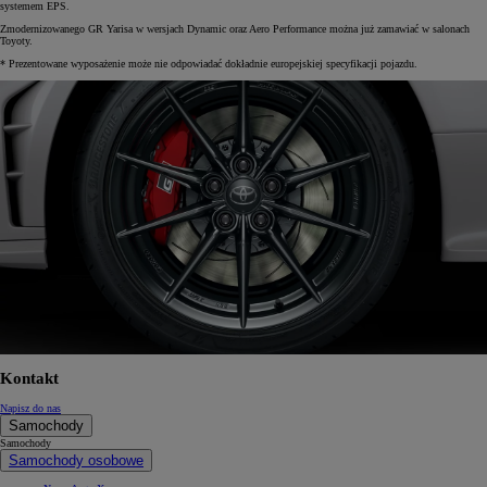
systemem EPS.
Zmodernizowanego GR Yarisa w wersjach Dynamic oraz Aero Performance można już zamawiać w salonach
Toyoty.
* Prezentowane wyposażenie może nie odpowiadać dokładnie europejskiej specyfikacji pojazdu.
Kontakt
Napisz do nas
Samochody
Samochody
Samochody osobowe