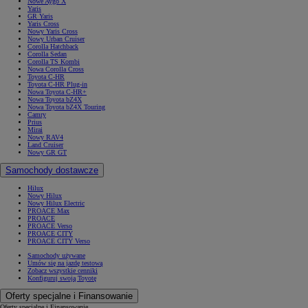
Nowe Aygo X
Yaris
GR Yaris
Yaris Cross
Nowy Yaris Cross
Nowy Urban Cruiser
Corolla Hatchback
Corolla Sedan
Corolla TS Kombi
Nowa Corolla Cross
Toyota C-HR
Toyota C-HR Plug-in
Nowa Toyota C-HR+
Nowa Toyota bZ4X
Nowa Toyota bZ4X Touring
Camry
Prius
Mirai
Nowy RAV4
Land Cruiser
Nowy GR GT
Samochody dostawcze
Hilux
Nowy Hilux
Nowy Hilux Electric
PROACE Max
PROACE
PROACE Verso
PROACE CITY
PROACE CITY Verso
Samochody używane
Umów się na jazdę testową
Zobacz wszystkie cenniki
Konfiguruj swoją Toyotę
Oferty specjalne i Finansowanie
Oferty specjalne i Finansowanie