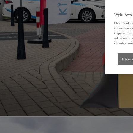
Wykorzystu
Chcemy ułatwi
umieszczane 
ulepszać funk
celów reklamo
ich ustawieni
Ustawie