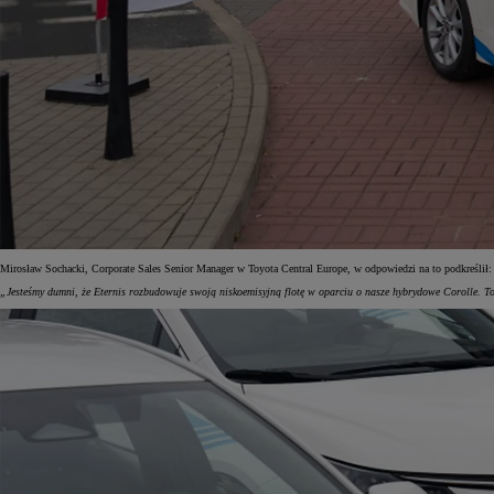
Mirosław Sochacki, Corporate Sales Senior Manager w Toyota Central Europe, w odpowiedzi na to podkreślił:
„Jesteśmy dumni, że Eternis rozbudowuje swoją niskoemisyjną flotę w oparciu o nasze hybrydowe Corolle. To 