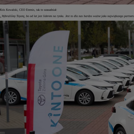
Kris Kowalski, CEO Eternis, tak to uzasadniał:
„Wybraliśmy Toyotę, bo od lat jest liderem na rynku. Jest to dla nas bardzo ważne jako największego partne