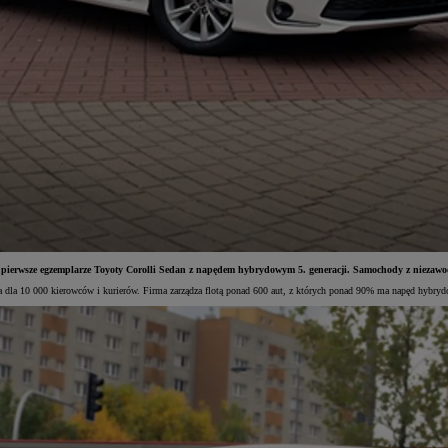
ły pierwsze egzemplarze Toyoty Corolli Sedan z napędem hybrydowym 5. generacji. Samochody z niez
nia dla 10 000 kierowców i kurierów. Firma zarządza flotą ponad 600 aut, z których ponad 90% ma napęd hybry