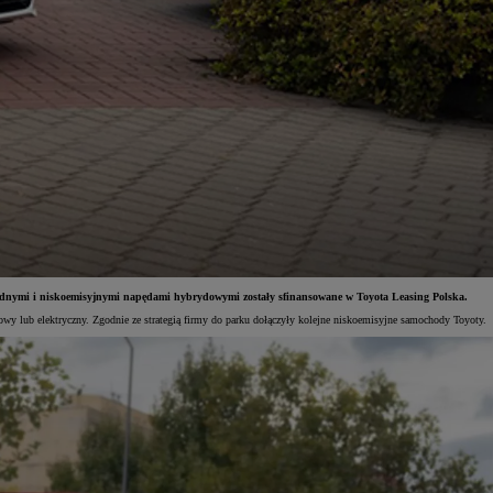
awodnymi i niskoemisyjnymi napędami hybrydowymi zostały sfinansowane w Toyota Leasing Polska.
dowy lub elektryczny. Zgodnie ze strategią firmy do parku dołączyły kolejne niskoemisyjne samochody Toyoty.