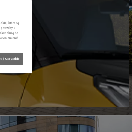
okie, które są
potrzeby i
także służą do
łatwo zmienić
uj wszystkie