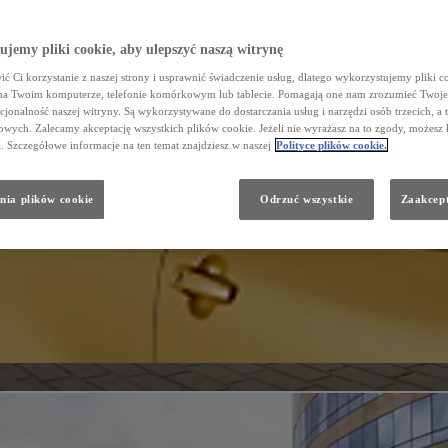
jemy pliki cookie, aby ulepszyć naszą witrynę
ć Ci korzystanie z naszej strony i usprawnić świadczenie usług, dlatego wykorzystujemy pliki co
na Twoim komputerze, telefonie komórkowym lub tablecie. Pomagają one nam zrozumieć Twoje 
cjonalność naszej witryny. Są wykorzystywane do dostarczania usług i narzędzi osób trzecich, a 
wych. Zalecamy akceptację wszystkich plików cookie. Jeżeli nie wyrażasz na to zgody, możesz 
a. Szczegółowe informacje na ten temat znajdziesz w naszej
Polityce plików cookie.
nia plików cookie
Odrzuć wszystkie
Zaakcept