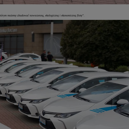
z którym możemy zbudować nowoczesną, ekologiczną i ekonomiczną flotę”.