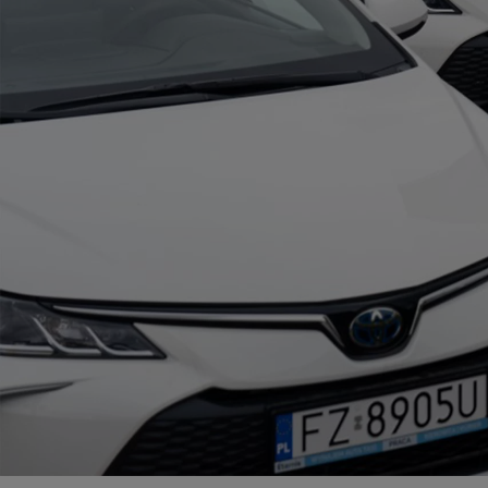
Od
105 300 zł
Corolla Hatchback
HYBRID