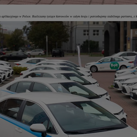
ra aplikacyjnego w Polsce. Rozliczamy tysiące kierowców w całym kraju i potrzebujemy stabilnego partnera, 