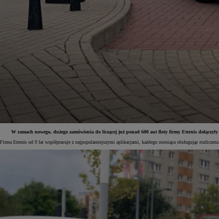
W ramach nowego, dużego zamówienia do liczącej już ponad 600 aut floty firmy Eternis dołączy
Firma Eternis od 9 lat współpracuje z najpopularniejszymi aplikacjami, każdego miesiąca obsługując rozlicze
Od
81 900 zł
Yaris Cross
HYBRID