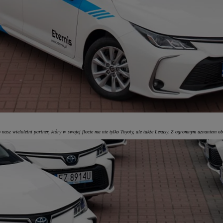
nasz wieloletni partner, który w swojej flocie ma nie tylko Toyoty, ale także Lexusy. Z ogromnym uznaniem 