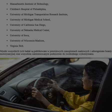
Massachusetts Institute of Technology,
Children’s Hospital of Philadelphia,
University of Michigan Transportation Research Institute,
University of Michigan Medical School,
University of California San Diego,
University of Nebraska Medical Center,
University of Iowa,
University of Wisconsin-Madison,
Virginia Tech.
Wyniki wszystkich tych badań są publikowane w prestiżowych czasopismach naukowych i udostępniane branży
motoryzacyjnej oraz wszystkim zainteresowanym podmiotom do swobodnego wykorzystania.