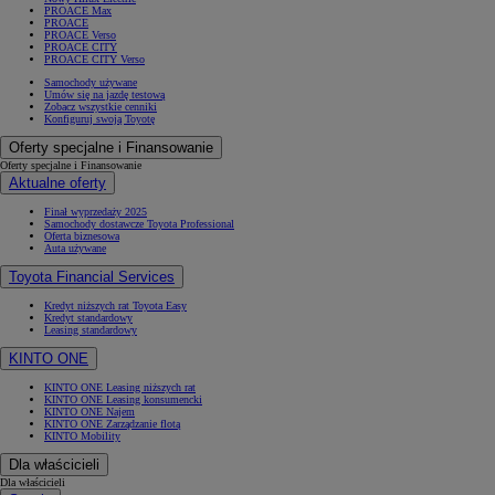
PROACE Max
PROACE
PROACE Verso
PROACE CITY
PROACE CITY Verso
Samochody używane
Umów się na jazdę testową
Zobacz wszystkie cenniki
Konfiguruj swoją Toyotę
Oferty specjalne i Finansowanie
Oferty specjalne i Finansowanie
Aktualne oferty
Finał wyprzedaży 2025
Samochody dostawcze Toyota Professional
Oferta biznesowa
Auta używane
Toyota Financial Services
Kredyt niższych rat Toyota Easy
Kredyt standardowy
Leasing standardowy
KINTO ONE
KINTO ONE Leasing niższych rat
KINTO ONE Leasing konsumencki
KINTO ONE Najem
KINTO ONE Zarządzanie flotą
KINTO Mobility
Dla właścicieli
Dla właścicieli