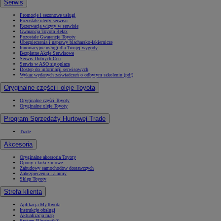
Serwis
Promocje i sezonowe usługi
Pozostałe oferty serwisu
Rezerwacja wizyty w serwisie
Gwarancja Toyota Relax
Pozostałe Gwarancje Toyoty
Ubezpieczenia i naprawy blacharsko-lakiernicze
Innowacyjne usługi dla Twojej wygody
Bezpłatne Akcje Serwisowe
Serwis Dobrych Cen
Serwis w ASO się opłaca
Dostęp do informacji serwisowych
Wykaz wydanych zaświadczeń o odbytym szkoleniu (pdf)
Oryginalne części i oleje Toyota
Oryginalne części Toyoty
Oryginalne oleje Toyoty
Program Sprzedaży Hurtowej Trade
Trade
Akcesoria
Oryginalne akcesoria Toyoty
Opony i koła zimowe
Zabudowy samochodów dostawczych
Zabezpieczenia i alarmy
Sklep Toyoty
Strefa klienta
Aplikacja MyToyota
Instrukcje obsługi
Aktualizacja map
System Bluetooth®