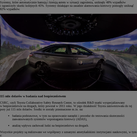
Systemy, które automatycznie hamują i kierują autem w sytuacji zagrożenia, uniknęły 48% wypadków
i ograniczyły skutki kolejnych 45%. Systemy działające na zasadzie alarmowania kierowcy pomogły uniknąć
82% wypadków.
115 mln dolarów w badania nad bezpieczeństwem
CSRC, czyli Toyota Collaborative Safety Research Center, to ośrodek R&D marki wyspecjalizowany
w bezpieczeństwie na drogach, który powstał w 2011 roku. W jego działalność Toyota zainwestowała do tej
pory już 115 mln dolarów. Środki te zostały przeznaczone m.in. na:
badania podstawowe, w tym na opracowanie narzędzi i procedur do testowania skuteczności
zaawansowanych systemów wspomagania kierowcy (ADAS),
analizę wpływu zachowań ludzi na bezpieczeństwo na drogach.
Wszystkie projekty są realizowane we współpracy z uznanymi amerykańskimi instytucjami naukowymi, w tym
z: