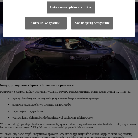
Ustawienia plików cookie
Odrzuć wszystkie
Zaakceptuj wszystkie
Nowy typ czujników i lepsza ochrona bierna pasażerów
Naukowcy z CSRC, którzy otrzymali wsparcie Toyoty, podczas drugiego etapu badań skupią się m.in. na:
lepszej, bardziej naturalnej reakcji systemów bezpieczeństwa czynnego,
poprawie bezpieczeństwa biernego samochodów,
zapobieganiu wypadkom,
wzmacnianiu skłonności do bezpiecznych zachowań u kierowców.
W ramach drugiego etapu badań analizowane będą m.in. dane z wypadków na autostradach i reakcja systemów
hamowania awaryjnego (AEB). Ma to w przyszłości poprawić ich działanie.
W innym projekcie zespół inżynierów sprawdzi, czy nowy typ czujników Micro Doppler okaże się bardziej
skuteczny w wykrywaniu obiektów niż czujnik radarowy, który jest obecnie stosowany w systemach