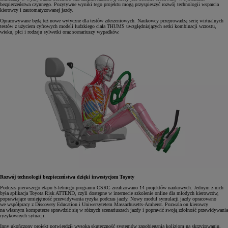
bezpieczeństwa czynnego. Pozytywne wyniki tego projektu mogą przyspieszyć rozwój technologii wsparcia
kierowcy i zautomatyzowanej jazdy.
Opracowywane będą też nowe wytyczne dla testów zderzeniowych. Naukowcy przeprowadzą serię wirtualnych
testów z użyciem cyfrowych modeli ludzkiego ciała THUMS uwzględniających setki kombinacji wzrostu,
wieku, płci i rodzaju sylwetki oraz scenariuszy wypadków.
Rozwój technologii bezpieczeństwa dzięki inwestycjom Toyoty
Podczas pierwszego etapu 5-letniego programu CSRC zrealizowano 14 projektów naukowych. Jednym z nich
była aplikacja Toyota Risk ATTEND, czyli dostępne w internecie szkolenie online dla młodych kierowców,
poprawiające umiejętność przewidywania ryzyka podczas jazdy. Nowy moduł symulacji jazdy opracowano
we współpracy z Discovery Education i Uniwersytetem Massachusetts-Amherst. Pozwala on kierowcy
na własnym komputerze sprawdzić się w różnych scenariuszach jazdy i poprawić swoją zdolność przewidywania
ryzykownych sytuacji.
Inny ukończony projekt potwierdził wysoką skuteczność systemów zapobiegania kolizjom na skrzyżowaniu.