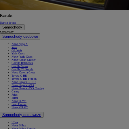
Kontakt
Napisz do nas
Samochody
Samochody
Samochody osobowe
Nowe Aygo X
Yaris
GR Yaris
Yaris Cross
Nowy Yaris Cross
Nowy Urban Cruiser
Corolla Hatchback
Corolla Sedan
Corolla TS Kombi
Nowa Corolla Cross
Toyota C-HR
Toyota C-HR Plug-in
Nowa Toyota C-HR+
Nowa Toyota bZ4X
Nowa Toyota bZ4X Touring
Camry
Prius
Mirai
Nowy RAV4
Land Cruiser
Nowy GR GT
Samochody dostawcze
Hilux
Nowy Hilux
Nowy Hilux Electric