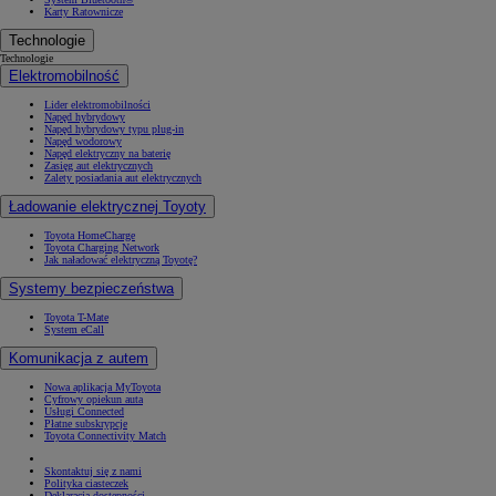
Karty Ratownicze
Technologie
Technologie
Elektromobilność
Lider elektromobilności
Napęd hybrydowy
Napęd hybrydowy typu plug-in
Napęd wodorowy
Napęd elektryczny na baterię
Zasięg aut elektrycznych
Zalety posiadania aut elektrycznych
Ładowanie elektrycznej Toyoty
Toyota HomeCharge
Toyota Charging Network
Jak naładować elektryczną Toyotę?
Systemy bezpieczeństwa
Toyota T-Mate
System eCall
Komunikacja z autem
Nowa aplikacja MyToyota
Cyfrowy opiekun auta
Usługi Connected
Płatne subskrypcje
Toyota Connectivity Match
Skontaktuj się z nami
Polityka ciasteczek
Deklaracja dostępności