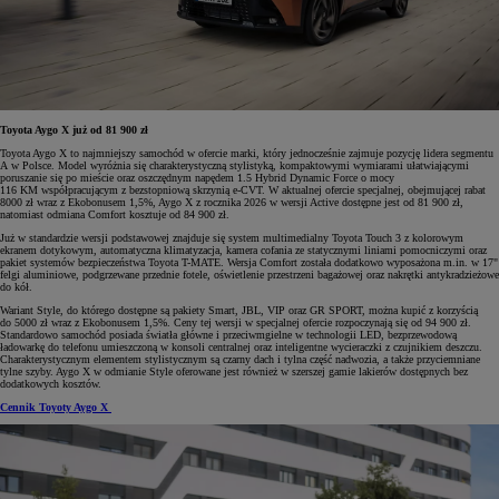
Toyota Aygo X już od 81 900 zł
Toyota Aygo X to najmniejszy samochód w ofercie marki, który jednocześnie zajmuje pozycję lidera segmentu
A w Polsce. Model wyróżnia się charakterystyczną stylistyką, kompaktowymi wymiarami ułatwiającymi
poruszanie się po mieście oraz oszczędnym napędem 1.5 Hybrid Dynamic Force o mocy
116 KM współpracującym z bezstopniową skrzynią e-CVT. W aktualnej ofercie specjalnej, obejmującej rabat
8000 zł wraz z Ekobonusem 1,5%, Aygo X z rocznika 2026 w wersji Active dostępne jest od 81 900 zł,
natomiast odmiana Comfort kosztuje od 84 900 zł.
Już w standardzie wersji podstawowej znajduje się system multimedialny Toyota Touch 3 z kolorowym
ekranem dotykowym, automatyczna klimatyzacja, kamera cofania ze statycznymi liniami pomocniczymi oraz
pakiet systemów bezpieczeństwa Toyota T-MATE. Wersja Comfort została dodatkowo wyposażona m.in. w 17"
felgi aluminiowe, podgrzewane przednie fotele, oświetlenie przestrzeni bagażowej oraz nakrętki antykradzieżowe
do kół.
Wariant Style, do którego dostępne są pakiety Smart, JBL, VIP oraz GR SPORT, można kupić z korzyścią
do 5000 zł wraz z Ekobonusem 1,5%. Ceny tej wersji w specjalnej ofercie rozpoczynają się od 94 900 zł.
Standardowo samochód posiada światła główne i przeciwmgielne w technologii LED, bezprzewodową
ładowarkę do telefonu umieszczoną w konsoli centralnej oraz inteligentne wycieraczki z czujnikiem deszczu.
Charakterystycznym elementem stylistycznym są czarny dach i tylna część nadwozia, a także przyciemniane
tylne szyby. Aygo X w odmianie Style oferowane jest również w szerszej gamie lakierów dostępnych bez
dodatkowych kosztów.
Cennik Toyoty Aygo X