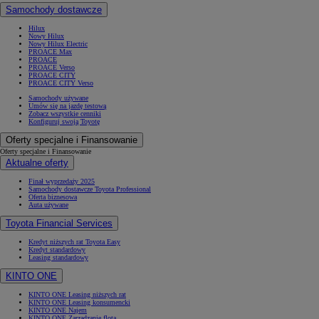
Samochody dostawcze
Hilux
Nowy Hilux
Nowy Hilux Electric
PROACE Max
PROACE
PROACE Verso
PROACE CITY
PROACE CITY Verso
Samochody używane
Umów się na jazdę testową
Zobacz wszystkie cenniki
Konfiguruj swoją Toyotę
Oferty specjalne i Finansowanie
Oferty specjalne i Finansowanie
Aktualne oferty
Finał wyprzedaży 2025
Samochody dostawcze Toyota Professional
Oferta biznesowa
Auta używane
Toyota Financial Services
Kredyt niższych rat Toyota Easy
Kredyt standardowy
Leasing standardowy
KINTO ONE
KINTO ONE Leasing niższych rat
KINTO ONE Leasing konsumencki
KINTO ONE Najem
KINTO ONE Zarządzanie flotą