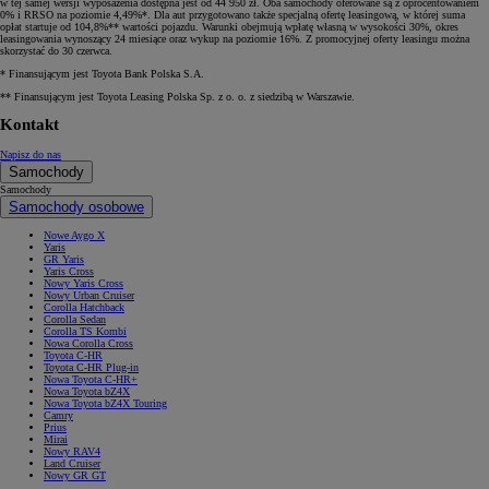
w tej samej wersji wyposażenia dostępna jest od 44 950 zł. Oba samochody oferowane są z oprocentowaniem
0% i RRSO na poziomie 4,49%*. Dla aut przygotowano także specjalną ofertę leasingową, w której suma
opłat startuje od 104,8%** wartości pojazdu. Warunki obejmują wpłatę własną w wysokości 30%, okres
leasingowania wynoszący 24 miesiące oraz wykup na poziomie 16%. Z promocyjnej oferty leasingu można
skorzystać do 30 czerwca.
* Finansującym jest Toyota Bank Polska S.A.
** Finansującym jest Toyota Leasing Polska Sp. z o. o. z siedzibą w Warszawie.
Kontakt
Napisz do nas
Samochody
Samochody
Samochody osobowe
Nowe Aygo X
Yaris
GR Yaris
Yaris Cross
Nowy Yaris Cross
Nowy Urban Cruiser
Corolla Hatchback
Corolla Sedan
Corolla TS Kombi
Nowa Corolla Cross
Toyota C-HR
Toyota C-HR Plug-in
Nowa Toyota C-HR+
Nowa Toyota bZ4X
Nowa Toyota bZ4X Touring
Camry
Prius
Mirai
Nowy RAV4
Land Cruiser
Nowy GR GT