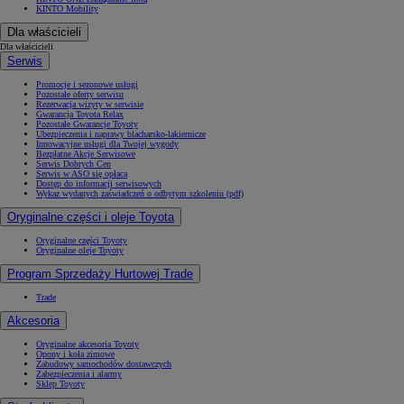
KINTO Mobility
Dla właścicieli
Dla właścicieli
Serwis
Promocje i sezonowe usługi
Pozostałe oferty serwisu
Rezerwacja wizyty w serwisie
Gwarancja Toyota Relax
Pozostałe Gwarancje Toyoty
Ubezpieczenia i naprawy blacharsko-lakiernicze
Innowacyjne usługi dla Twojej wygody
Bezpłatne Akcje Serwisowe
Serwis Dobrych Cen
Serwis w ASO się opłaca
Dostęp do informacji serwisowych
Wykaz wydanych zaświadczeń o odbytym szkoleniu (pdf)
Oryginalne części i oleje Toyota
Oryginalne części Toyoty
Oryginalne oleje Toyoty
Program Sprzedaży Hurtowej Trade
Trade
Akcesoria
Oryginalne akcesoria Toyoty
Opony i koła zimowe
Zabudowy samochodów dostawczych
Zabezpieczenia i alarmy
Sklep Toyoty