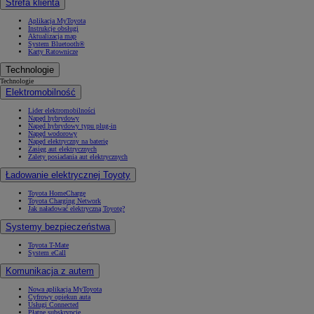
Strefa klienta
Aplikacja MyToyota
Instrukcje obsługi
Aktualizacja map
System Bluetooth®
Karty Ratownicze
Technologie
Technologie
Elektromobilność
Lider elektromobilności
Napęd hybrydowy
Napęd hybrydowy typu plug-in
Napęd wodorowy
Napęd elektryczny na baterię
Zasięg aut elektrycznych
Zalety posiadania aut elektrycznych
Ładowanie elektrycznej Toyoty
Toyota HomeCharge
Toyota Charging Network
Jak naładować elektryczną Toyotę?
Systemy bezpieczeństwa
Toyota T-Mate
System eCall
Komunikacja z autem
Nowa aplikacja MyToyota
Cyfrowy opiekun auta
Usługi Connected
Płatne subskrypcje