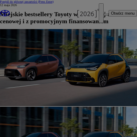
Przejdź do głównej zawartości
(Press Enter)
12 maja 2026
Miejskie bestsellery Toyoty w specjalnej ofercie
Otwórz menu
cenowej i z promocyjnym finansowaniem