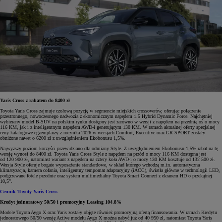
Yaris Cross z rabatem do 8400 zł
Toyota Yaris Cross zajmuje czołową pozycję w segmencie miejskich crossoverów, oferując połączenie
przestronnego, nowoczesnego nadwozia z ekonomicznym napędem 1.5 Hybrid Dynamic Force. Najchętniej
wybierany model B-SUV na polskim rynku dostępny jest zarówno w wersji z napędem na przednią oś o mocy
116 KM, jak i z inteligentnym napędem AWD-i generującym 130 KM. W ramach aktualnej oferty specjalnej
ceny katalogowe egzemplarzy z rocznika 2026 w wersjach Comfort, Executive oraz GR SPORT zostały
obniżone nawet o 6200 zł z uwzględnieniem Ekobonusu 1,5%.
Najwyższy poziom korzyści przewidziano dla odmiany Style. Z uwzględnieniem Ekobonusu 1,5% rabat na tę
wersję wynosi do 8400 zł. Toyota Yaris Cross Style z napędem na przód o mocy 116 KM dostępna jest
od 120 900 zł, natomiast wariant z napędem na cztery koła AWD-i o mocy 130 KM kosztuje od 132 500 zł.
Wersja Style oferuje bogate wyposażenie standardowe, w skład którego wchodzą m.in. automatyczna
klimatyzacja, kamera cofania, inteligentny tempomat adaptacyjny (iACC), światła główne w technologii LED,
podgrzewane fotele przednie oraz system multimedialny Toyota Smart Connect z ekranem HD o przekątnej
10,5".
Cennik Toyoty Yaris Cross
Kredyt jednoratowy 50/50 i promocyjny Leasing 104,8%
Modele Toyota Aygo X oraz Yaris zostały objęte również promocyjną ofertą finansowania. W ramach Kredytu
jednoratowego 50/50 wersję Active modelu Aygo X można nabyć już od 40 950 zł, natomiast Toyota Yaris