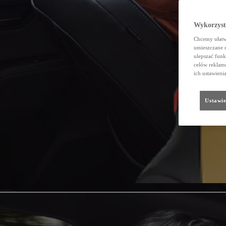
Wykorzystu
Chcemy ułatwi
umieszczane 
ulepszać funk
celów reklamo
ich ustawieni
Ustawie