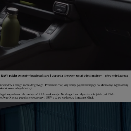
 RAV4 pakiet systemów bezpieczeństwa i wsparcia kierowcy został udoskonalony – oferuje dodatkowe
hodów i całego ruchu drogowego. Producent chce, aby każdy pojazd trafiający do klienta był wyposażony
kutki ewentualnych kolizji.
egać wypadkom lub zmniejszać ich konsekwencje. Na drogach na całym świecie jeździ już blisko
o Aygo X przez popularne crossovery i SUV-y aż po wodorową limuzynę Mirai.