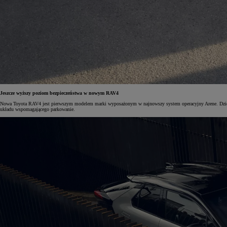
Od
105 300 zł
Corolla Hatchback
HYBRID
Jeszcze wyższy poziom bezpieczeństwa w nowym RAV4
Nowa Toyota RAV4 jest pierwszym modelem marki wyposażonym w najnowszy system operacyjny Arene. Dzięki
układu wspomagającego parkowanie.