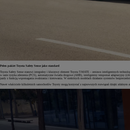
Pełen pakiet Toyota Safety Sense jako standard
Toyota Safety Sense stanowi integralny i kluczowy element Toyota T-MATE – zestawu inteligentnych technol
w razie ryzyka zderzenia (PCS), automatyczne światła drogowe (AHB), inteligentny tempomat adaptacyjny (iAC
jazdy z funkcją wspomagania zwalniania i kierowania. W niektórych modelach działanie systemów bezpieczeńst
Nawet właściciele kilkuletnich samochodów Toyoty mogą korzystać z najnowszych rozwiązań dzięki zdalnym akt