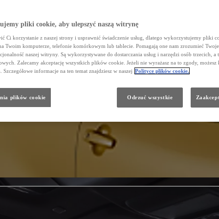
jemy pliki cookie, aby ulepszyć naszą witrynę
ć Ci korzystanie z naszej strony i usprawnić świadczenie usług, dlatego wykorzystujemy pliki co
na Twoim komputerze, telefonie komórkowym lub tablecie. Pomagają one nam zrozumieć Twoje 
cjonalność naszej witryny. Są wykorzystywane do dostarczania usług i narzędzi osób trzecich, a 
wych. Zalecamy akceptację wszystkich plików cookie. Jeżeli nie wyrażasz na to zgody, możesz 
a. Szczegółowe informacje na ten temat znajdziesz w naszej
Polityce plików cookie.
nia plików cookie
Odrzuć wszystkie
Zaakcept