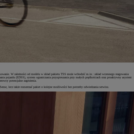
arkowanie. W zależności od modelu w skład pakietu TSS może wchodzić m.in.: układ wczesnego reagowania
ania pojazdu (EDSS), system ograniczania przyspieszania przy małych prędkościach oraz proaktywny asystent
erowcy potencjalne zagrożenia.
se, lecz także rozszerzać pakiet o kolejne możliwości bez potrzeby odwiedzania serwisu.