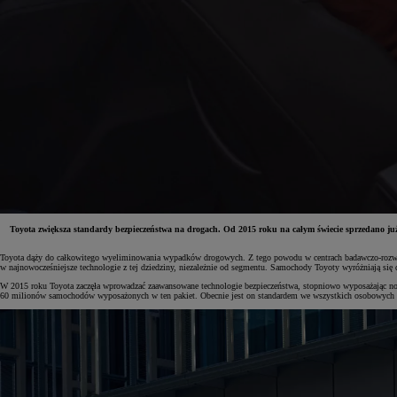
Toyota zwiększa standardy bezpieczeństwa na drogach. Od 2015 roku na całym świecie sprzedano ju
Toyota dąży do całkowitego wyeliminowania wypadków drogowych. Z tego powodu w centrach badawczo-rozwojo
w najnowocześniejsze technologie z tej dziedziny, niezależnie od segmentu. Samochody Toyoty wyróżniają się
Od
81 900 zł
W 2015 roku Toyota zaczęła wprowadzać zaawansowane technologie bezpieczeństwa, stopniowo wyposażając no
60 milionów samochodów wyposażonych w ten pakiet. Obecnie jest on standardem we wszystkich osobowych m
Yaris Cross
HYBRID