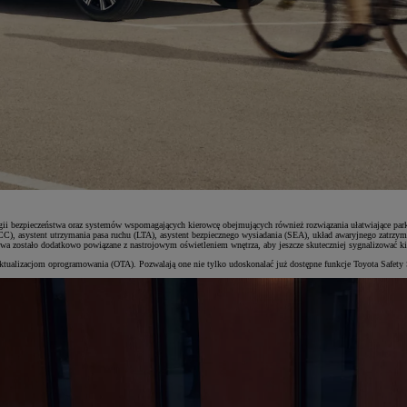
ogii bezpieczeństwa oraz systemów wspomagających kierowcę obejmujących również rozwiązania ułatwiające p
C), asystent utrzymania pasa ruchu (LTA), asystent bezpiecznego wysiadania (SEA), układ awaryjnego zatrzym
wa zostało dodatkowo powiązane z nastrojowym oświetleniem wnętrza, aby jeszcze skuteczniej sygnalizować ki
ualizacjom oprogramowania (OTA). Pozwalają one nie tylko udoskonalać już dostępne funkcje Toyota Safety Sen