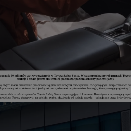
ż prawie 60 milionów aut wyposażonych w Toyota Safety Sense. Wraz z premierą nowej generacji Toyoty
funkcje i działa jeszcze skuteczniej, podnosząc poziom ochrony podczas jazdy.
wych marki nieustannie prowadzone są prace nad nowymi rozwiązaniami zwiększającymi bezpieczeństwo samoc
 dopracowanymi właściwościami jezdnymi oraz systemami bezpieczeństwa biernego, które pomagają ograniczyć s
we modele w pakiet systemów Toyota Safety Sense wspomagających kierowcę. Rozwiązania te pomagają zapobi
odelach Toyoty dostępnych na polskim rynku, niezależnie od rodzaju napędu – od najmniejszego hybrydoweg