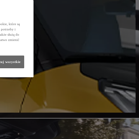
okie, które są
potrzeby i
także służą do
łatwo zmienić
uj wszystkie