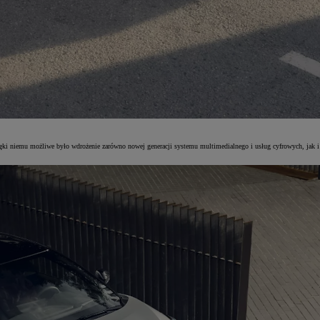
 niemu możliwe było wdrożenie zarówno nowej generacji systemu multimedialnego i usług cyfrowych, jak i