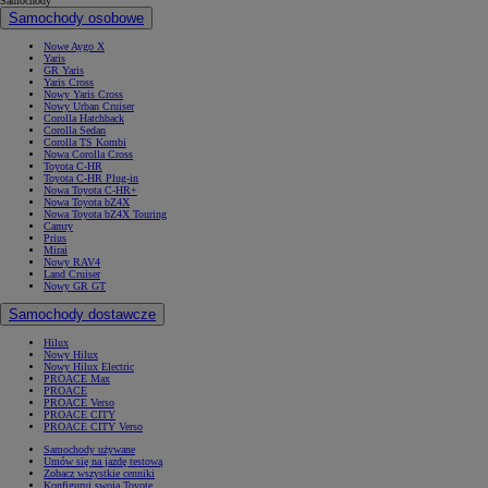
Samochody
Samochody osobowe
Nowe Aygo X
Yaris
GR Yaris
Yaris Cross
Nowy Yaris Cross
Nowy Urban Cruiser
Corolla Hatchback
Corolla Sedan
Corolla TS Kombi
Nowa Corolla Cross
Toyota C-HR
Toyota C-HR Plug-in
Nowa Toyota C-HR+
Nowa Toyota bZ4X
Nowa Toyota bZ4X Touring
Camry
Prius
Mirai
Nowy RAV4
Land Cruiser
Nowy GR GT
Samochody dostawcze
Hilux
Nowy Hilux
Nowy Hilux Electric
PROACE Max
PROACE
PROACE Verso
PROACE CITY
PROACE CITY Verso
Samochody używane
Umów się na jazdę testową
Zobacz wszystkie cenniki
Konfiguruj swoją Toyotę