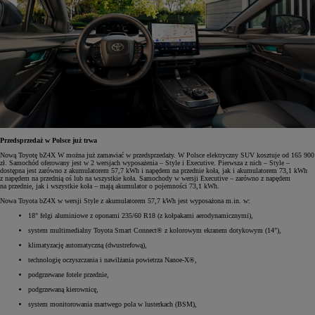
Przedsprzedaż w Polsce już trwa
Nową Toyotę bZ4X W można już zamawiać w przedsprzedaży. W Polsce elektryczny SUV kosztuje od 165 900
zł. Samochód oferowany jest w 2 wersjach wyposażenia – Style i Executive. Pierwsza z nich – Style –
dostępna jest zarówno z akumulatorem 57,7 kWh i napędem na przednie koła, jak i akumulatorem 73,1 kWh
z napędem na przednią oś lub na wszystkie koła. Samochody w wersji Executive – zarówno z napędem
na przednie, jak i wszystkie koła – mają akumulator o pojemności 73,1 kWh.
Nowa Toyota bZ4X w wersji Style z akumulatorem 57,7 kWh jest wyposażona m.in. w:
18" felgi aluminiowe z oponami 235/60 R18 (z kołpakami aerodynamicznymi),
system multimedialny Toyota Smart Connect® z kolorowym ekranem dotykowym (14"),
klimatyzację automatyczną (dwustrefową),
technologię oczyszczania i nawilżania powietrza Nanoe-X®,
podgrzewane fotele przednie,
podgrzewaną kierownicę,
system monitorowania martwego pola w lusterkach (BSM),