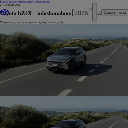
Przejdź do głównej zawartości
(Press Enter)
27 listopada 2025
Toyota bZ4X – udoskonalony elektryczny SUV
Otwórz menu
Większa moc, lepsza wydajność, wyższy komfort jazdy