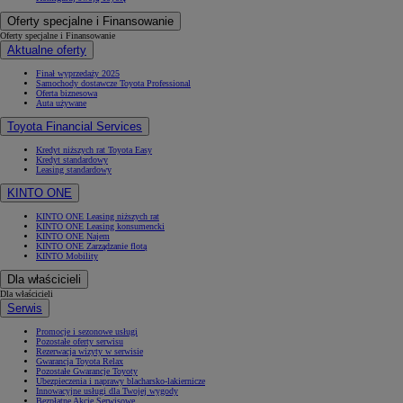
Oferty specjalne i Finansowanie
Oferty specjalne i Finansowanie
Aktualne oferty
Finał wyprzedaży 2025
Samochody dostawcze Toyota Professional
Oferta biznesowa
Auta używane
Toyota Financial Services
Kredyt niższych rat Toyota Easy
Kredyt standardowy
Leasing standardowy
KINTO ONE
KINTO ONE Leasing niższych rat
KINTO ONE Leasing konsumencki
KINTO ONE Najem
KINTO ONE Zarządzanie flotą
KINTO Mobility
Dla właścicieli
Dla właścicieli
Serwis
Promocje i sezonowe usługi
Pozostałe oferty serwisu
Rezerwacja wizyty w serwisie
Gwarancja Toyota Relax
Pozostałe Gwarancje Toyoty
Ubezpieczenia i naprawy blacharsko-lakiernicze
Innowacyjne usługi dla Twojej wygody
Bezpłatne Akcje Serwisowe