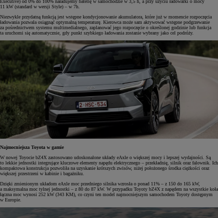
Executive) od 0% do 100% naładujemy baterię w samochodzie w 3,5 h, a przy użyciu ładowarki o mocy
11 kW (standard w wersji Style) – w 7h.
Niezwykle przydatną funkcją jest wstępne kondycjonowanie akumulatora, które już w momencie rozpoczęcia
ładowania pozwala osiągnąć optymalną temperaturę. Kierowca może sam aktywować wstępne podgrzewanie
za pośrednictwem systemu multimedialnego, zaplanować jego rozpoczęcie o określonej godzinie lub funkcja
ta uruchomi się automatycznie, gdy punkt szybkiego ładowania zostanie wybrany jako cel podróży.
Najmocniejsza Toyota w gamie
W nowej Toyocie bZ4X zastosowano udoskonalone układy eAxle o większej mocy i lepszej wydajności. Są
to lekkie jednostki integrujące kluczowe elementy napędu elektrycznego – przekładnię, silnik oraz falownik. Ich
kompaktowa konstrukcja pozwoliła na uzyskanie krótszych zwisów, niżej położonego środka ciężkości oraz
większej przestrzeni w kabinie i bagażniku.
Dzięki zmienionym układom eAxle moc przedniego silnika wzrosła o ponad 11% – z 150 do 165 kW,
a maksymalna moc tylnej jednostki – z 80 do 87 kW. W przypadku Toyoty bZ4X z napędem na wszystkie koła
łączna moc wynosi 252 kW (343 KM), co czyni ten model najmocniejszym samochodem Toyoty dostępnym
w Europie.