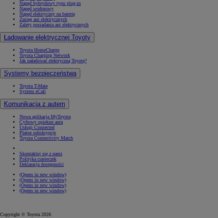
Napęd hybrydowy typu plug-in
Napęd wodorowy
Napęd elektryczny na baterię
Zasięg aut elektrycznych
Zalety posiadania aut elektrycznych
Ładowanie elektrycznej Toyoty
Toyota HomeCharge
Toyota Charging Network
Jak naładować elektryczną Toyotę?
Systemy bezpieczeństwa
Toyota T-Mate
System eCall
Komunikacja z autem
Nowa aplikacja MyToyota
Cyfrowy opiekun auta
Usługi Connected
Płatne subskrypcje
Toyota Connectivity Match
Skontaktuj się z nami
Polityka ciasteczek
Deklaracja dostępności
(Opens in new window)
(Opens in new window)
(Opens in new window)
(Opens in new window)
Copyright © Toyota 2026