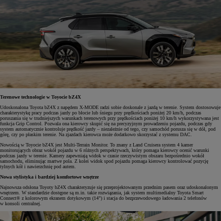
Terenowe technologie w Toyocie bZ4X
Udoskonalona Toyota bZ4X z napędem X-MODE radzi sobie doskonale z jazdą w terenie. System dostosowuje
charakterystykę pracy podczas jazdy po błocie lub śniegu przy prędkościach poniżej 20 km/h, podczas
poruszania się w trudniejszych warunkach terenowych przy prędkościach poniżej 10 km/h wykorzystywana jest
funkcja Grip Control. Pozwala ona kierowcy skupić się na precyzyjnym prowadzeniu pojazdu, podczas gdy
system automatycznie kontroluje prędkość jazdy – niezależnie od tego, czy samochód porusza się w dół, pod
górę, czy po płaskim terenie. Na zjazdach kierowca może dodatkowo skorzystać z systemu DAC.
Nowością w Toyocie bZ4X jest Multi-Terrain Monitor. To znany z Land Cruisera system 4 kamer
monitorujących obraz wokół pojazdu w 6 różnych perspektywach, który pomaga kierowcy ocenić warunki
podczas jazdy w terenie. Kamery zapewniają widok w czasie rzeczywistym obszaru bezpośrednio wokół
samochodu, eliminując martwe pola. Z kolei widok spod pojazdu pomaga kierowcy kontrolować pozycję
tylnych kół i nawierzchnię pod autem.
Nowa stylistyka i bardziej komfortowe wnętrze
Najnowsza odsłona Toyoty bZ4X charakteryzuje się przeprojektowanym przednim pasem oraz udoskonalonym
wnętrzem. W standardzie dostępne są m.in. takie rozwiązania, jak system multimedialny Toyota Smart
Connect® z kolorowym ekranem dotykowym (14") i stacja do bezprzewodowego ładowania 2 telefonów
w konsoli centralnej.