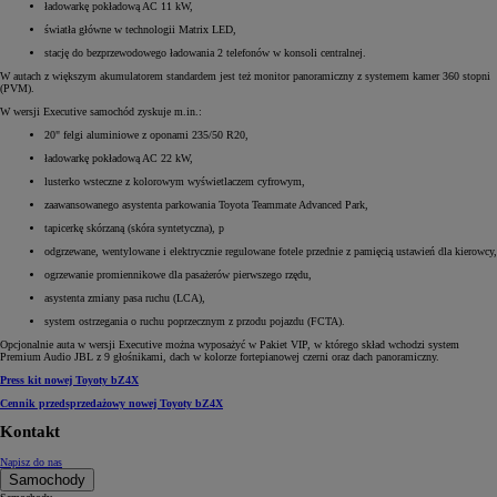
ładowarkę pokładową AC 11 kW,
światła główne w technologii Matrix LED,
stację do bezprzewodowego ładowania 2 telefonów w konsoli centralnej.
W autach z większym akumulatorem standardem jest też monitor panoramiczny z systemem kamer 360 stopni
(PVM).
W wersji Executive samochód zyskuje m.in.:
20" felgi aluminiowe z oponami 235/50 R20,
ładowarkę pokładową AC 22 kW,
lusterko wsteczne z kolorowym wyświetlaczem cyfrowym,
zaawansowanego asystenta parkowania Toyota Teammate Advanced Park,
tapicerkę skórzaną (skóra syntetyczna), p
odgrzewane, wentylowane i elektrycznie regulowane fotele przednie z pamięcią ustawień dla kierowcy,
ogrzewanie promiennikowe dla pasażerów pierwszego rzędu,
asystenta zmiany pasa ruchu (LCA),
system ostrzegania o ruchu poprzecznym z przodu pojazdu (FCTA).
Opcjonalnie auta w wersji Executive można wyposażyć w Pakiet VIP, w którego skład wchodzi system
Premium Audio JBL z 9 głośnikami, dach w kolorze fortepianowej czerni oraz dach panoramiczny.
Press kit nowej Toyoty bZ4X
Cennik przedsprzedażowy nowej Toyoty bZ4X
Kontakt
Napisz do nas
Samochody