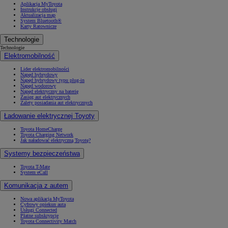
Aplikacja MyToyota
Instrukcje obsługi
Aktualizacja map
System Bluetooth®
Karty Ratownicze
Technologie
Technologie
Elektromobilność
Lider elektromobilności
Napęd hybrydowy
Napęd hybrydowy typu plug-in
Napęd wodorowy
Napęd elektryczny na baterię
Zasięg aut elektrycznych
Zalety posiadania aut elektrycznych
Ładowanie elektrycznej Toyoty
Toyota HomeCharge
Toyota Charging Network
Jak naładować elektryczną Toyotę?
Systemy bezpieczeństwa
Toyota T-Mate
System eCall
Komunikacja z autem
Nowa aplikacja MyToyota
Cyfrowy opiekun auta
Usługi Connected
Płatne subskrypcje
Toyota Connectivity Match