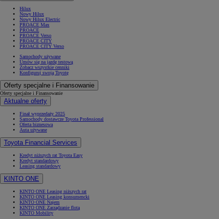
Hilux
Nowy Hilux
Nowy Hilux Electric
PROACE Max
PROACE
PROACE Verso
PROACE CITY
PROACE CITY Verso
Samochody używane
Umów się na jazdę testową
Zobacz wszystkie cenniki
Konfiguruj swoją Toyotę
Oferty specjalne i Finansowanie
Oferty specjalne i Finansowanie
Aktualne oferty
Finał wyprzedaży 2025
Samochody dostawcze Toyota Professional
Oferta biznesowa
Auta używane
Toyota Financial Services
Kredyt niższych rat Toyota Easy
Kredyt standardowy
Leasing standardowy
KINTO ONE
KINTO ONE Leasing niższych rat
KINTO ONE Leasing konsumencki
KINTO ONE Najem
KINTO ONE Zarządzanie flotą
KINTO Mobility