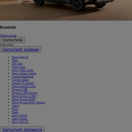
Kontakt
Napisz do nas
Samochody
Samochody
Samochody osobowe
Nowe Aygo X
Yaris
GR Yaris
Yaris Cross
Nowy Yaris Cross
Nowy Urban Cruiser
Corolla Hatchback
Corolla Sedan
Corolla TS Kombi
Nowa Corolla Cross
Toyota C-HR
Toyota C-HR Plug-in
Nowa Toyota C-HR+
Nowa Toyota bZ4X
Nowa Toyota bZ4X Touring
Camry
Prius
Mirai
Nowy RAV4
Land Cruiser
Nowy GR GT
Samochody dostawcze