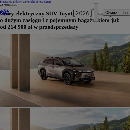
Przejdź do głównej zawartości
(Press Enter)
23 marca 2026
Nowy elektryczny SUV Toyota bZ4X Touring
Otwórz menu
o dużym zasięgu i z pojemnym bagażnikiem już
od 214 900 zł w przedsprzedaży