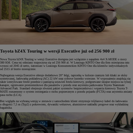
Toyota bZ4X Touring w wersji Executive już od 256 900 zł
Nowa Toyota bZ4X Touring w wersji Executive dostępna jest wyłącznie z napędem 4x4 X-MODE o mocy
380 KM. Cena tej odmiany rozpoczyna się od 256 900 zł. W Leasingu KINTO One dla firm miesięczna rata
wynosi od 2045 zł netto, natomiast w Leasingu Konsumenckim KINTO One dla klientów indywidualnych
od 2515 zł brutto miesięcznie.
Najbogatsza wersja Executive oferuje dodatkowo 20” felgi, tapicerkę w kolorze czarnym lub khaki ze skóry
syntetycznej, ładowarkę pokładową (AC) 22 kW oraz cyfrowe lusterko wsteczne. W wyposażeniu znajdują się
także wentylowane fotele przednie z pamięcią ustawień fotela kierowcy, podgrzewane skrajne miejsca na tylnej
kanapie, ogrzewanie promiennikowe dla pasażerów z przodu oraz asystenta parkowania Toyota Teammate
Advanced Park. Standard obejmuje również pakiet systemów bezpieczeństwa i wsparcia kierowcy Toyota T-
MATE rozszerzony o system ostrzegania o ruchu poprzecznym z przodu pojazdu (FCTA) oraz asystenta zmiany
pasa ruchu (LCA).
Bez względu na wybraną wersję w zestawie z samochodem klient otrzymuje trójfazowy kabel do ładowania
o długości 7,5 m (Typ2) z pokrowcem, dywaniki welurowe, aluminiowe nakładki progowe oraz wykładzinę
bagażnika.