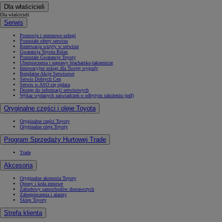
Dla właścicieli
Dla właścicieli
Serwis
Promocje i sezonowe usługi
Pozostałe oferty serwisu
Rezerwacja wizyty w serwisie
Gwarancja Toyota Relax
Pozostałe Gwarancje Toyoty
Ubezpieczenia i naprawy blacharsko-lakiernicze
Innowacyjne usługi dla Twojej wygody
Bezpłatne Akcje Serwisowe
Serwis Dobrych Cen
Serwis w ASO się opłaca
Dostęp do informacji serwisowych
Wykaz wydanych zaświadczeń o odbytym szkoleniu (pdf)
Oryginalne części i oleje Toyota
Oryginalne części Toyoty
Oryginalne oleje Toyoty
Program Sprzedaży Hurtowej Trade
Trade
Akcesoria
Oryginalne akcesoria Toyoty
Opony i koła zimowe
Zabudowy samochodów dostawczych
Zabezpieczenia i alarmy
Sklep Toyoty
Strefa klienta