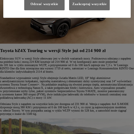
Odrzuć wszystkie
Zaakceptuj wszystkie
Toyota bZ4X Touring w wersji Style już od 214 900 zł
Elektryczny SUV w wersji Style oferowany jest w dwóch wariantach mocy. Podstawowa odmiana z napędem
na przednie koła i mocą 224 KM kosztuje od 214 900 zł. W tej konfiguracji auto może przejechać
do 591 km w cyklu mieszanym WLTP, a przyspieszenie od 0 do 100 km/h zajmuje mu 7,3 s. W Leasingu
KINTO One dla firm miesięczna rata wynosi 1719 zł netto, natomiast w Leasingu Konsumenckim KINTO One
dla klientów indywidualnych 2114 zł brutto.
Standardowe wyposażenie wersji Style obejmuje światła Matrix LED, 18” felgi aluminiowe
z aerodynamicznymi kołpakami, tapicerkę materiałową z elementami skóry syntetycznej oraz 14” wyświetlacz
systemu Toyota Smart Connect+. Na pokładzie znajdują się również pompa ciepła, automatyczna klimatyzacja
dwustrefowa z technologią Nanoe-X, a także podgrzewane fotele i kierownica. Auto wyposażono ponadto
w przyciemniane szyby tylne, pakiet systemów bezpieczeństwa Toyota T-MATE, monitor panoramiczny
z systemem kamer 360 stopni (PVM), dwie indukcyjne ładowarki do telefonów w konsoli centralnej oraz
pokładową ładowarkę (AC) o mocy 11 kW.
Odmiana Style z napędem na wszystkie koła jest dostępna od 231 900 zł. Wersja z napędem 4x4 X-MODE
dysponuje mocą 380 KM i przyspiesza od 0 do 100 km/h w 4,5 s, co czyni ją najmocniejszym modelem
w ofercie Toyoty. W tym przypadku zasięg w cyklu WLTP wynosi do 528 km, a samochód może ciągnąć
przyczepę o masie do 1500 kg.