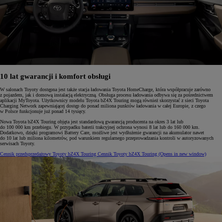
10 lat gwarancji i komfort obsługi
W salonach Toyoty dostępna jest także stacja ładowania Toyota HomeCharge, która współpracuje zarówno
z pojazdem, jak i domową instalacją elektryczną. Obsługa procesu ładowania odbywa się za pośrednictwem
aplikacji MyToyota. Użytkownicy modelu Toyota bZ4X Touring mogą również skorzystać z sieci Toyota
Charging Network zapewniającej dostęp do ponad miliona punktów ładowania w całej Europie, z czego
w Polsce funkcjonuje już ponad 14 tysięcy.
Nowa Toyota bZ4X Touring objęta jest standardową gwarancją producenta na okres 3 lat lub
do 100 000 km przebiegu. W przypadku baterii trakcyjnej ochrona wynosi 8 lat lub do 160 000 km.
Dodatkowo, dzięki programowi Battery Care, możliwe jest wydłużenie gwarancji na akumulator nawet
do 10 lat lub miliona kilometrów, pod warunkiem regularnego przeprowadzania kontroli w autoryzowanych
serwisach Toyoty.
Cennik przedsprzedażowy Toyoty bZ4X Touring
Cennik Toyoty bZ4X Touring
(Opens in new window)