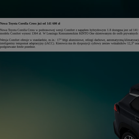
Nowa Toyota Corolla Cross już od 141 600 zł
Nowa Toyota Corolla Cross w podstawowej wersji Comfort z napędem hybrydowym 1.8 dostępna jest od 141 60
modelu Comfort wynosi 1364 zł. W Leasingu Konsumenckim KINTO One skierowanym do osób prywatnych rata b
Wersja Comfort oferuje w standardzie, m.in.: 17” felgi aluminiowe, relingi dachowe, automatyczną klimatyza
inteligentny tempomat adaptacyjny (iACC). Kierowca ma do dyspozycji cyfrowy zestaw wskaźników 12,3” ora
podgrzewane fotele przednie.