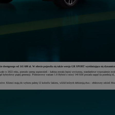
ie dostępnego od 141 600 zł. W ofercie pojawiła się także wersja GR SPORT wyróżniająca się dynamic
ło w 2022 roku, przeszło szereg usprawnień – kabina została lepiej wyciszona, standardowe wyposażenie zysk
d hybrydowy piątej generacji. Podstawowy wariant 1.8 Hybrid o mocy 140 KM posiada napęd na przednią oś,
utive. Klienci mają do wyboru paletę 12 kolorów lakieru, wśród których debiutują dwa – efektowny odcień 