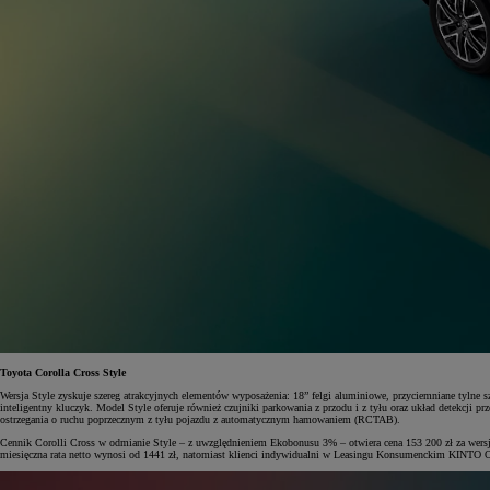
Toyota Corolla Cross Style
Wersja Style zyskuje szereg atrakcyjnych elementów wyposażenia: 18” felgi aluminiowe, przyciemniane tylne 
inteligentny kluczyk. Model Style oferuje również czujniki parkowania z przodu i z tyłu oraz układ detekc
ostrzegania o ruchu poprzecznym z tyłu pojazdu z automatycznym hamowaniem (RCTAB).
Cennik Corolli Cross w odmianie Style – z uwzględnieniem Ekobonusu 3% – otwiera cena 153 200 zł za wers
miesięczna rata netto wynosi od 1441 zł, natomiast klienci indywidualni w Leasingu Konsumenckim KINTO On