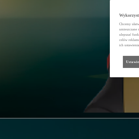
Wykorzystu
Chcemy ułatwi
umieszczane 
ulepszać funk
celów reklamo
ich ustawieni
Ustawie