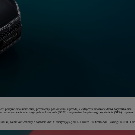
nosi podgrzewana kierownica, przesuwany podłokietnik z przodu, elektrycznie unoszone drzwi bagażnika oraz
system monitorowania martwego pola w lusterkach (BSM) z asystentem bezpiecznego wysiadania (SEA) i system
61 900 zł, natomiast warianty z napędem AWD-i zaczynają się od 171 600 zł. W firmowym Leasingu KINTO One