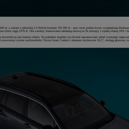
0 zł, a wariant z jednostką 2.0 Hybrid kosztuje 150 300 zł – przy czym podane kwoty uwzględniają Ekobonu
rutto sięga 1678 zł. Oba warianty finansowania zakładają umowę na 36 miesięcy z wpłatą własną 10% i lim
cję dwustrefową oraz kamerę cofania. Na pokładzie znajduje się również zaawansowany układ wczesnego reagow
z nowoczesny system multimedialny Toyota Smart Connect z ekranem dotykowym 10,5”, obsługą głosową i nawi