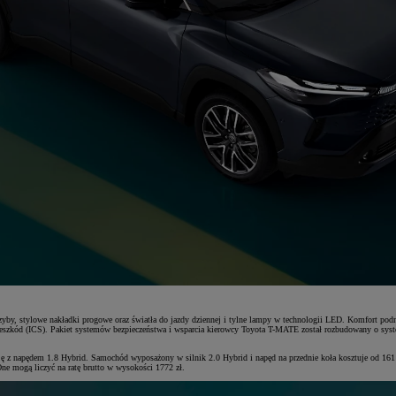
szyby, stylowe nakładki progowe oraz światła do jazdy dziennej i tylne lampy w technologii LED. Komfort pod
ji przeszkód (ICS). Pakiet systemów bezpieczeństwa i wsparcia kierowcy Toyota T-MATE został rozbudowany o 
ję z napędem 1.8 Hybrid. Samochód wyposażony w silnik 2.0 Hybrid i napęd na przednie koła kosztuje od 1
e mogą liczyć na ratę brutto w wysokości 1772 zł.