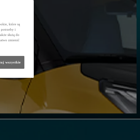
okie, które są
potrzeby i
także służą do
łatwo zmienić
uj wszystkie