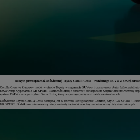
Ruszyła przedsprzedaż odświeżonej Toyoty Corolli Cross – rodzinnego SUV-a w nowej odsłon
Corolla Cross to kluczowy model w ofercie Toyoty w segmencie SUV-ów i crossoverów. Auto, które zadebiutowa
nowa wersja wyposażenia GR SPORT. Samochód oferuje obszerne i funkcjonalne wnętrze oraz nowoczesny napę
system AWD-i z nowym trybem Snow Extra, który wspomaga jazdę na śliskich nawierzchniach.
Od
81 900 zł
Odświeżona Toyota Corolla Cross dostępna jest w czterech konfiguracjach: Comfort, Style, GR SPORT i Exec
GR SPORT. Dodatkowo oferowane są cztery warianty tapicerki oraz trzy unikalne wzory felg aluminiowych.
Yaris Cross
HYBRID