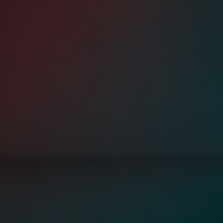
Od
105 300 zł
Corolla Hatchback
HYBRID