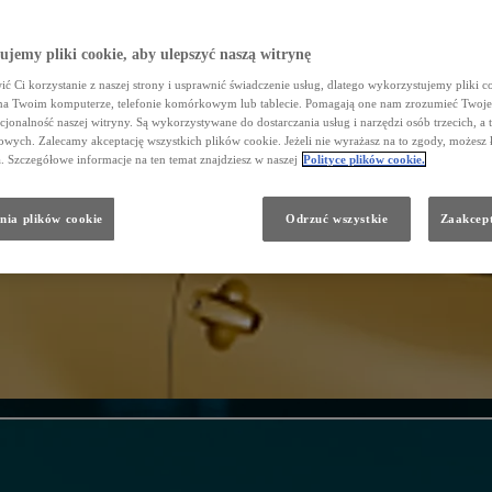
jemy pliki cookie, aby ulepszyć naszą witrynę
ć Ci korzystanie z naszej strony i usprawnić świadczenie usług, dlatego wykorzystujemy pliki co
na Twoim komputerze, telefonie komórkowym lub tablecie. Pomagają one nam zrozumieć Twoje 
cjonalność naszej witryny. Są wykorzystywane do dostarczania usług i narzędzi osób trzecich, a 
wych. Zalecamy akceptację wszystkich plików cookie. Jeżeli nie wyrażasz na to zgody, możesz 
a. Szczegółowe informacje na ten temat znajdziesz w naszej
Polityce plików cookie.
nia plików cookie
Odrzuć wszystkie
Zaakcept