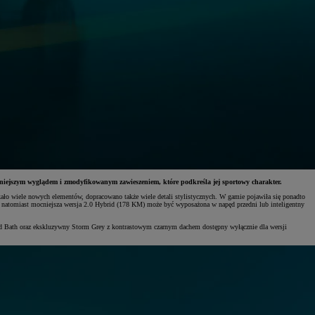
zniejszym wyglądem i zmodyfikowanym zawieszeniem, które podkreśla jej sportowy charakter.
ało wiele nowych elementów, dopracowano także wiele detali stylistycznych. W gamie pojawiła się ponadto
 natomiast mocniejsza wersja 2.0 Hybrid (178 KM) może być wyposażona w napęd przedni lub inteligentny
Mud Bath oraz ekskluzywny Storm Grey z kontrastowym czarnym dachem dostępny wyłącznie dla wersji