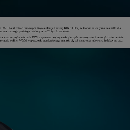
s 3%. Dla klientów firmowych Toyota oferuje Leasing KINTO One, w którym miesięczna rata netto dla
item rocznego przebiegu ustalonym na 20 tys. kilometrów.
ania w razie ryzyka zderzenia PCS z systemem wykrywania pieszych, rowerzystów i motocyklistów, a także
gacją online. Wśród wyposażenia standardowego znalazła się też najnowsza ładowarka indukcyjna oraz