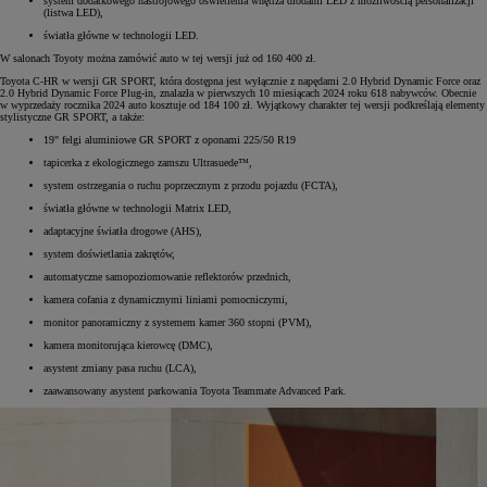
system dodatkowego nastrojowego oświetlenia wnętrza diodami LED z możliwością personalizacji
(listwa LED),
światła główne w technologii LED.
W salonach Toyoty można zamówić auto w tej wersji już od 160 400 zł.
Toyota C-HR w wersji GR SPORT, która dostępna jest wyłącznie z napędami 2.0 Hybrid Dynamic Force oraz
2.0 Hybrid Dynamic Force Plug-in, znalazła w pierwszych 10 miesiącach 2024 roku 618 nabywców. Obecnie
w wyprzedaży rocznika 2024 auto kosztuje od 184 100 zł. Wyjątkowy charakter tej wersji podkreślają elementy
stylistyczne GR SPORT, a także:
19" felgi aluminiowe GR SPORT z oponami 225/50 R19
tapicerka z ekologicznego zamszu Ultrasuede™,
system ostrzegania o ruchu poprzecznym z przodu pojazdu (FCTA),
światła główne w technologii Matrix LED,
adaptacyjne światła drogowe (AHS),
system doświetlania zakrętów,
automatyczne samopoziomowanie reflektorów przednich,
kamera cofania z dynamicznymi liniami pomocniczymi,
monitor panoramiczny z systemem kamer 360 stopni (PVM),
kamera monitorująca kierowcę (DMC),
asystent zmiany pasa ruchu (LCA),
zaawansowany asystent parkowania Toyota Teammate Advanced Park.