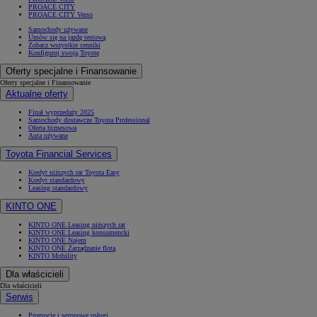
PROACE CITY
PROACE CITY Verso
Samochody używane
Umów się na jazdę testową
Zobacz wszystkie cenniki
Konfiguruj swoją Toyotę
Oferty specjalne i Finansowanie
Oferty specjalne i Finansowanie
Aktualne oferty
Finał wyprzedaży 2025
Samochody dostawcze Toyota Professional
Oferta biznesowa
Auta używane
Toyota Financial Services
Kredyt niższych rat Toyota Easy
Kredyt standardowy
Leasing standardowy
KINTO ONE
KINTO ONE Leasing niższych rat
KINTO ONE Leasing konsumencki
KINTO ONE Najem
KINTO ONE Zarządzanie flotą
KINTO Mobility
Dla właścicieli
Dla właścicieli
Serwis
Promocje i sezonowe usługi