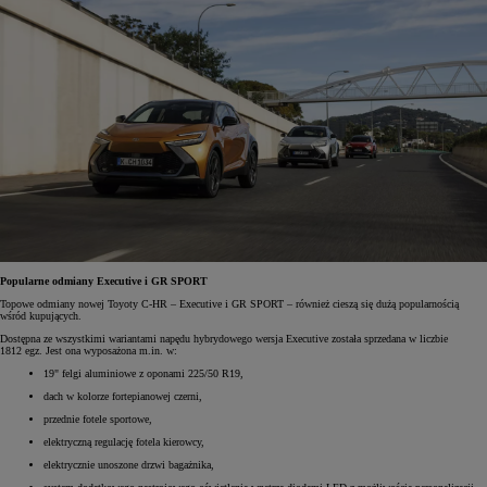
Popularne odmiany Executive i GR SPORT
Topowe odmiany nowej Toyoty C-HR – Executive i GR SPORT – również cieszą się dużą popularnością
wśród kupujących.
Dostępna ze wszystkimi wariantami napędu hybrydowego wersja Executive została sprzedana w liczbie
1812 egz. Jest ona wyposażona m.in. w:
19" felgi aluminiowe z oponami 225/50 R19,
dach w kolorze fortepianowej czerni,
przednie fotele sportowe,
elektryczną regulację fotela kierowcy,
elektrycznie unoszone drzwi bagażnika,