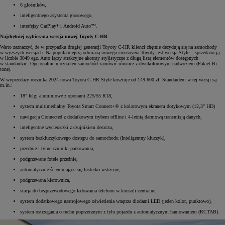
6 głośników,
inteligentnego asystenta głosowego,
interfejsy CarPlay* i Android Auto™.
Najchętniej wybierana wersja nowej Toyoty C-HR
Warto zaznaczyć, że w przypadku drugiej generacji Toyoty C-HR klienci chętnie decydują się na samochody
w wyższych wersjach. Najpopularniejszą odmianą nowego crossovera Toyoty jest wersja Style – sprzedano ją
w liczbie 3049 egz. Auto łączy atrakcyjne akcenty stylistyczne z długą listą elementów dostępnych
w standardzie. Opcjonalnie można ten samochód zamówić również z dwukolorowym nadwoziem (Pakiet Bi-
tone).
W wyprzedaży rocznika 2024 nowa Toyota C-HR Style kosztuje od 149 600 zł. Standardem w tej wersji są
m.in.:
18" felgi aluminiowe z oponami 225/55 R18,
system multimedialny Toyota Smart Connect+® z kolorowym ekranem dotykowym (12,3" HD)
nawigacja Connected z dodatkowym trybem offline i 4-letnią darmową transmisją danych,
inteligentne wycieraczki z czujnikiem deszczu,
system bezkluczykowego dostępu do samochodu (Inteligentny kluczyk),
przednie i tylne czujniki parkowania,
podgrzewane fotele przednie,
automatycznie ściemniające się lusterko wsteczne,
podgrzewana kierownica,
stacja do bezprzewodowego ładowania telefonu w konsoli centralne,
system dodatkowego nastrojowego oświetlenia wnętrza diodami LED (jeden kolor, punktowo),
system ostrzegania o ruchu poprzecznym z tyłu pojazdu z automatycznym hamowaniem (RCTAB).