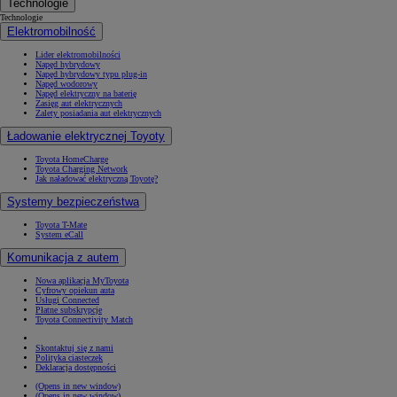
Technologie
Technologie
Elektromobilność
Lider elektromobilności
Napęd hybrydowy
Napęd hybrydowy typu plug-in
Napęd wodorowy
Napęd elektryczny na baterię
Zasięg aut elektrycznych
Zalety posiadania aut elektrycznych
Ładowanie elektrycznej Toyoty
Toyota HomeCharge
Toyota Charging Network
Jak naładować elektryczną Toyotę?
Systemy bezpieczeństwa
Toyota T-Mate
System eCall
Komunikacja z autem
Nowa aplikacja MyToyota
Cyfrowy opiekun auta
Usługi Connected
Płatne subskrypcje
Toyota Connectivity Match
Skontaktuj się z nami
Polityka ciasteczek
Deklaracja dostępności
(Opens in new window)
(Opens in new window)