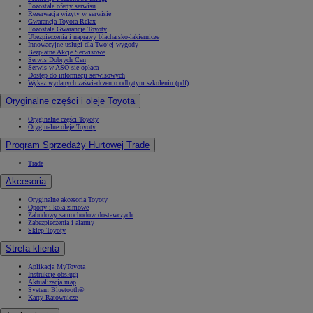
Pozostałe oferty serwisu
Rezerwacja wizyty w serwisie
Gwarancja Toyota Relax
Pozostałe Gwarancje Toyoty
Ubezpieczenia i naprawy blacharsko-lakiernicze
Innowacyjne usługi dla Twojej wygody
Bezpłatne Akcje Serwisowe
Serwis Dobrych Cen
Serwis w ASO się opłaca
Dostęp do informacji serwisowych
Wykaz wydanych zaświadczeń o odbytym szkoleniu (pdf)
Oryginalne części i oleje Toyota
Oryginalne części Toyoty
Oryginalne oleje Toyoty
Program Sprzedaży Hurtowej Trade
Trade
Akcesoria
Oryginalne akcesoria Toyoty
Opony i koła zimowe
Zabudowy samochodów dostawczych
Zabezpieczenia i alarmy
Sklep Toyoty
Strefa klienta
Aplikacja MyToyota
Instrukcje obsługi
Aktualizacja map
System Bluetooth®
Karty Ratownicze