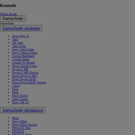
Kontakt
Napisz do nas
Samochody
Samochody
Samochody osobowe
Nowe Aygo X
Yaris
GR Yaris
Yaris Cross
Nowy Yaris Cross
Nowy Urban Cruiser
Corolla Hatchback
Corolla Sedan
Corolla TS Kombi
Nowa Corolla Cross
Toyota C-HR
Toyota C-HR Plug-in
Nowa Toyota C-HR+
Nowa Toyota bZ4X
Nowa Toyota bZ4X Touring
Camry
Prius
Mirai
Nowy RAV4
Land Cruiser
Nowy GR GT
Samochody dostawcze
Hilux
Nowy Hilux
Nowy Hilux Electric
PROACE Max
PROACE
PROACE Verso