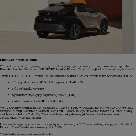
Limitowane wersje specjalne
Wraz z debiutem drugiej generacji Toyoty C-HR do gamy wprowadzono dwie limitowane wersje specjalne –
Executive Premiere Edition oraz GR SPORT Premiere Edition. To auta dla najbardziej wymagających klientów.
Toyotę C-HR GR SPORT Premiere Edition sprzedano w liczbie 734 egz. Wersja ta jest wyposażona m.in. w:
20" felgi aluminiowe GR SPORT z oponami 245/40 R20,
cyfrowe lusterko wsteczne,
wyświetlacz projekcyjny na przedniej szybie (HUD),
system Premium Audio JBL z 9 głośnikami.
Wersję Executive Premiere Edition sprzedano w liczbie 571 egz. Wyposażono jest ona we wszystkie elementy
dostępne w wersji Executive z Pakietami Tech i VIP. Dodano do tego malowanie nadwozia Bi-tone+ z tylną
częścią auta w kolorze Night Sky Black, a także tapicerkę skórzaną (skóra naturalna i syntetyczna)
z przeszyciami w kolorze Sulphur.
U dilerów dostępne są jeszcze ostatnie egzemplarze tych wersji z 2024 roku produkcji z napędem 2.0 Hybrid
Dynamic Force Plug-in. Auta kosztują od 210 900 zł.
* Apple CarPlay jest znakiem towarowym Apple Inc.