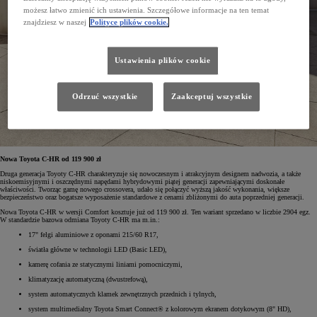
możesz łatwo zmienić ich ustawienia. Szczegółowe informacje na ten temat
znajdziesz w naszej
Polityce plików cookie.
Ustawienia plików cookie
Odrzuć wszystkie
Zaakceptuj wszystkie
Nowa Toyota C-HR od 119 900 zł
Druga generacja Toyoty C-HR charakteryzuje się nowoczesnym i atrakcyjnym designem nadwozia, a także
niskoemisyjnymi i oszczędnymi napędami hybrydowymi piątej generacji zapewniającymi doskonałe
właściwości. Tworząc gamę nowego crossovera, udało się połączyć wyższą jakość wykonania, większe
bezpieczeństwo oraz bogatsze wyposażenie standardowe z cenami zbliżonymi do auta poprzedniej generacji.
Nowa Toyota C-HR w wersji Comfort kosztuje już od 119 900 zł. Ten wariant sprzedano w liczbie 2904 egz.
W standardzie bazowa odmiana Toyoty C-HR ma m.in.:
17" felgi aluminiowe z oponami 215/60 R17,
światła główne w technologii LED (Basic LED),
kamerę cofania ze statycznymi liniami pomocniczymi,
klimatyzację automatyczną (dwustrefową),
system automatycznych klamek zewnętrznych przednich i tylnych,
system multimedialny Toyota Smart Connect® z kolorowym ekranem dotykowym (8" HD),