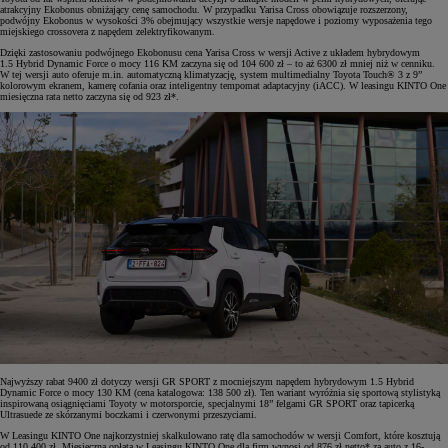
atrakcyjny Ekobonus obniżający cenę samochodu. W przypadku Yarisa Cross obowiązuje rozszerzony,
podwójny Ekobonus w wysokości 3% obejmujący wszystkie wersje napędowe i poziomy wyposażenia tego
miejskiego crossovera z napędem zelektryfikowanym.
Dzięki zastosowaniu podwójnego Ekobonusu cena Yarisa Cross w wersji Active z układem hybrydowym
1.5 Hybrid Dynamic Force o mocy 116 KM zaczyna się od 104 600 zł – to aż 6300 zł mniej niż w cenniku.
W tej wersji auto oferuje m.in. automatyczną klimatyzację, system multimedialny Toyota Touch® 3 z 9”
kolorowym ekranem, kamerę cofania oraz inteligentny tempomat adaptacyjny (iACC). W leasingu KINTO One
miesięczna rata netto zaczyna się od 923 zł*.
Najwyższy rabat 9400 zł dotyczy wersji GR SPORT z mocniejszym napędem hybrydowym 1.5 Hybrid
Dynamic Force o mocy 130 KM (cena katalogowa: 138 500 zł). Ten wariant wyróżnia się sportową stylistyką
inspirowaną osiągnięciami Toyoty w motorsporcie, specjalnymi 18” felgami GR SPORT oraz tapicerką
Ultrasuede ze skórzanymi boczkami i czerwonymi przeszyciami.
W Leasingu KINTO One najkorzystniej skalkulowano ratę dla samochodów w wersji Comfort, które kosztują
od 110 400 zł. Miesięczna opłata w Leasingu KINTO One dla firm wynosi od 876 zł netto* za auto z 16-