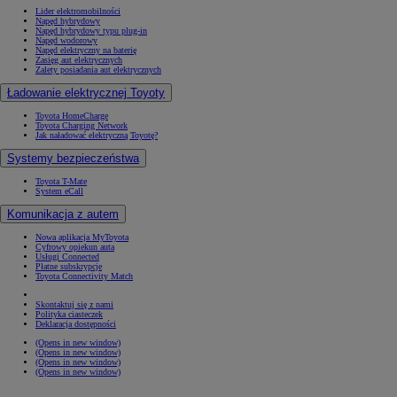
Lider elektromobilności
Napęd hybrydowy
Napęd hybrydowy typu plug-in
Napęd wodorowy
Napęd elektryczny na baterię
Zasięg aut elektrycznych
Zalety posiadania aut elektrycznych
Ładowanie elektrycznej Toyoty
Toyota HomeCharge
Toyota Charging Network
Jak naładować elektryczną Toyotę?
Systemy bezpieczeństwa
Toyota T-Mate
System eCall
Komunikacja z autem
Nowa aplikacja MyToyota
Cyfrowy opiekun auta
Usługi Connected
Płatne subskrypcje
Toyota Connectivity Match
Skontaktuj się z nami
Polityka ciasteczek
Deklaracja dostępności
(Opens in new window)
(Opens in new window)
(Opens in new window)
(Opens in new window)