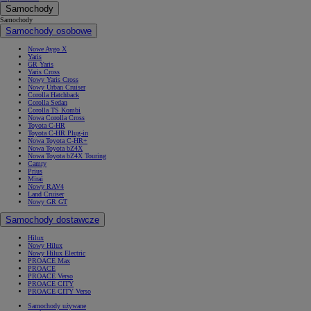
Samochody
Samochody
Samochody osobowe
Nowe Aygo X
Yaris
GR Yaris
Yaris Cross
Nowy Yaris Cross
Nowy Urban Cruiser
Corolla Hatchback
Corolla Sedan
Corolla TS Kombi
Nowa Corolla Cross
Toyota C-HR
Toyota C-HR Plug-in
Nowa Toyota C-HR+
Nowa Toyota bZ4X
Nowa Toyota bZ4X Touring
Camry
Prius
Mirai
Nowy RAV4
Land Cruiser
Nowy GR GT
Samochody dostawcze
Hilux
Nowy Hilux
Nowy Hilux Electric
PROACE Max
PROACE
PROACE Verso
PROACE CITY
PROACE CITY Verso
Samochody używane