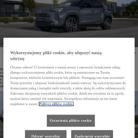
Wykorzystujemy pliki cookie, aby ulepszyć naszą
Yaris Cross to już piąty model hybrydowy Toyoty, którego sprzedaż w Polsce przekroczyła 40 tysięcy
egzemplarzy. Ten miejski crossover, będący najchętniej kupowanym modelem Toyoty w Europie
witrynę
i liderem segmentu w Polsce, dostępny jest z napędem hybrydowym w dwóch wersjach: o mocy
116 KM oraz 130 KM.
Chcemy ułatwić Ci korzystanie z naszej strony i usprawnić świadczenie usług,
Toyota Yaris Cross pojawiła się na polskim rynku pod koniec 2021 roku. Na początku oferowano ją
dlatego wykorzystujemy pliki cookie, które są umieszczane na Twoim
z oszczędną hybrydą o mocy 116 KM – zarówno w wersji z napędem na przednie koła, jak i z inteligentnym
napędem na wszystkie koła AWD-i. W 2024 roku do oferty dołączył mocniejszy zelektryfikowany układ
komputerze, telefonie komórkowym lub tablecie. Pomagają one nam zrozumieć
o mocy 130 KM. Niezależnie od wariantu Yaris Cross imponuje niskim zużyciem paliwa – średnio od 4,5
l/100 km w cyklu mieszanym – a dzięki efektywnej baterii nawet 80% jazdy w warunkach miejskich może
Twoje potrzeby i ulepszać funkcjonalność naszej witryny. Są wykorzystywane do
odbywać się w trybie elektrycznym.
dostarczania usług i narzędzi osób trzecich, a także służą do celów reklamowych.
Zalecamy akceptację wszystkich plików cookie. Jeżeli nie wyrażasz na to zgody,
możesz łatwo zmienić ich ustawienia. Szczegółowe informacje na ten temat
znajdziesz w naszej
Polityce plików cookie.
Ustawienia plików cookie
Odrzuć wszystkie
Zaakceptuj wszystkie