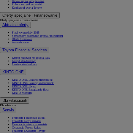
Umów się na jazdę testową
Zobacz wszystkie cenniki
Konfiguruj swoją Toyotę
Oferty specjalne i Finansowanie
Oferty specjalne i Finansowanie
Aktualne oferty
Finał wyprzedaży 2025
Samochody dostawcze Toyota Professional
Oferta biznesowa
Auta używane
Toyota Financial Services
Kredyt niższych rat Toyota Easy
Kredyt standardowy
Leasing standardowy
KINTO ONE
KINTO ONE Leasing niższych rat
KINTO ONE Leasing konsumencki
KINTO ONE Najem
KINTO ONE Zarządzanie flotą
KINTO Mobility
Dla właścicieli
Dla właścicieli
Serwis
Promocje i sezonowe usługi
Pozostałe oferty serwisu
Rezerwacja wizyty w serwisie
Gwarancja Toyota Relax
Pozostałe Gwarancje Toyoty