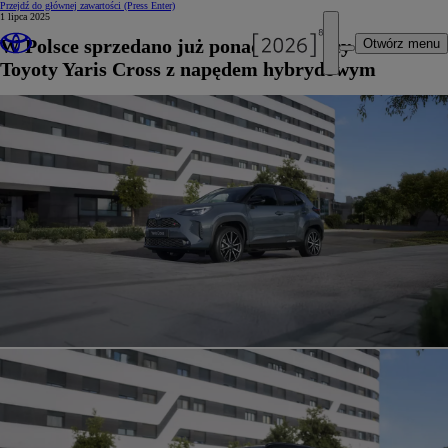
Przejdź do głównej zawartości
(Press Enter)
1 lipca 2025
W Polsce sprzedano już ponad 40 tysięcy sztuk
Otwórz menu
Toyoty Yaris Cross z napędem hybrydowym