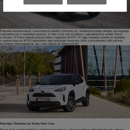
Połączenie ekonomicznych i nowoczesnych układów hybrydowych, charakterystycznego designu oraz bogatego
wyposażenia już w standardzie sprawiło, że Yaris Cross stał się jednym z najważniejszych modeli Toyoty
w Europie. W Polsce zajmuje pozycję lidera w segmencie B-SUV. W ciągu niespełna czterech lat sprzedano
w naszym kraju już 40 655 egzemplarzy tego miejskiego crossovera, który z powodzeniem trafia zarówno
do klientów indywidualnych, jak i coraz częściej do firmowych flot.
Podwójny Ekobonus na Toyotę Yaris Cross
Toyota od lat wspiera klientów w podejmowaniu decyzji o zakupie modeli w pełni hybrydowych, oferując