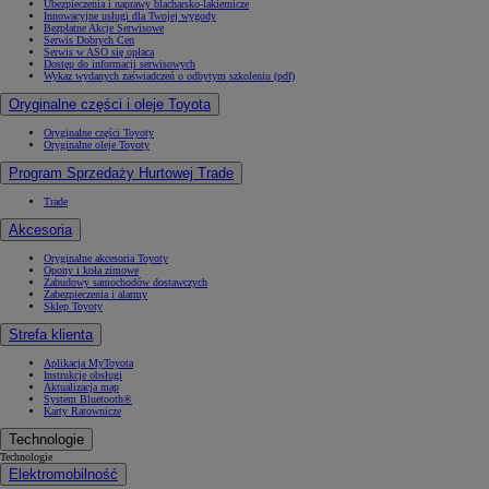
Ubezpieczenia i naprawy blacharsko-lakiernicze
Innowacyjne usługi dla Twojej wygody
Bezpłatne Akcje Serwisowe
Serwis Dobrych Cen
Serwis w ASO się opłaca
Dostęp do informacji serwisowych
Wykaz wydanych zaświadczeń o odbytym szkoleniu (pdf)
Oryginalne części i oleje Toyota
Oryginalne części Toyoty
Oryginalne oleje Toyoty
Program Sprzedaży Hurtowej Trade
Trade
Akcesoria
Oryginalne akcesoria Toyoty
Opony i koła zimowe
Zabudowy samochodów dostawczych
Zabezpieczenia i alarmy
Sklep Toyoty
Strefa klienta
Aplikacja MyToyota
Instrukcje obsługi
Aktualizacja map
System Bluetooth®
Karty Ratownicze
Technologie
Technologie
Elektromobilność