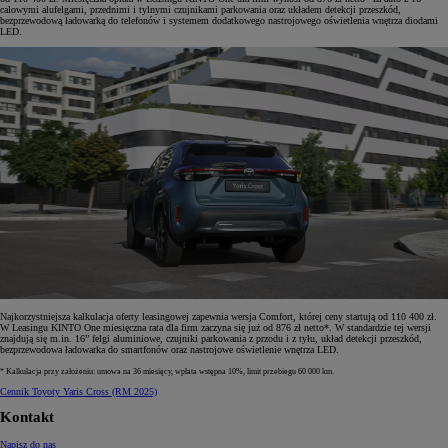
calowymi alufelgami, przednimi i tylnymi czujnikami parkowania oraz układem detekcji przeszkód,
bezprzewodową ładowarką do telefonów i systemem dodatkowego nastrojowego oświetlenia wnętrza diodami
LED.
Najkorzystniejsza kalkulacja oferty leasingowej zapewnia wersja Comfort, której ceny startują od 110 400 zł.
W Leasingu KINTO One miesięczna rata dla firm zaczyna się już od 876 zł netto*. W standardzie tej wersji
znajdują się m.in. 16” felgi aluminiowe, czujniki parkowania z przodu i z tyłu, układ detekcji przeszkód,
bezprzewodowa ładowarka do smartfonów oraz nastrojowe oświetlenie wnętrza LED.
* Kalkulacja przy założeniu: umowa na 36 miesięcy, wpłata wstępna 10%, limit przebiegu 60 000 km.
Cennik Toyoty Yaris Cross (RM 2025)
Kontakt
Napisz do nas