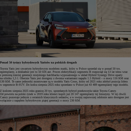
Ponad 50 tysięcy hybrydowych Yarisów na polskich drogach
Toyota Yaris jest czwartym hybrydowym modelem marki, który w Polsce sprzedał się w ponad 50 tys.
egzemplarzy, a dokładnie jest to 50 026 aut. Proces elektryfikacji segmentu B rozpoczął się 13 lat temu wraz
z premierą trzeciej generacji miejskiego hatchbacka wyposażonego w układ Hybrid Synergy Drive oparty
na silniku 1,5 l. Obecnie Yaris jest dostępny z dwoma wariantami napędu 1.5 Hybrid – o mocy 116 KM oraz
130 KM. Te same jednostki montowane są w modelu Yaris Cross, który od 2021 roku zdobył pozycję lidera
w segmencie B-SUV. Do końca sierpnia 2025 roku sprzedano w Polsce już 43 489 egzemplarzy tego modelu.
Z końcem sierpnia 2025 roku granicę 20 tys. sprzedanych hybryd przekroczyła także Toyota Camry.
Od powrotu na polski rynek w 2019 roku klienci kupili już 20 147 egzemplarzy tej limuzyny. W tej chwili
Camry pozostaje jednym z ostatnich klasycznych sedanów, a w swojej najnowszej odsłonie auto dostępne jest
wyłącznie z napędem hybrydowym piątej generacji o mocy 230 KM.