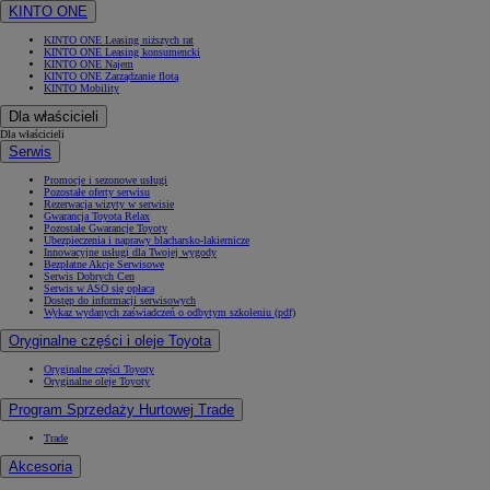
KINTO ONE
KINTO ONE Leasing niższych rat
KINTO ONE Leasing konsumencki
KINTO ONE Najem
KINTO ONE Zarządzanie flotą
KINTO Mobility
Dla właścicieli
Dla właścicieli
Serwis
Promocje i sezonowe usługi
Pozostałe oferty serwisu
Rezerwacja wizyty w serwisie
Gwarancja Toyota Relax
Pozostałe Gwarancje Toyoty
Ubezpieczenia i naprawy blacharsko-lakiernicze
Innowacyjne usługi dla Twojej wygody
Bezpłatne Akcje Serwisowe
Serwis Dobrych Cen
Serwis w ASO się opłaca
Dostęp do informacji serwisowych
Wykaz wydanych zaświadczeń o odbytym szkoleniu (pdf)
Oryginalne części i oleje Toyota
Oryginalne części Toyoty
Oryginalne oleje Toyoty
Program Sprzedaży Hurtowej Trade
Trade
Akcesoria