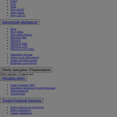
Camry
Prius
Mirai
Nowy RAV4
Land Cruiser
Nowy GR GT
Samochody dostawcze
Hilux
Nowy Hilux
Nowy Hilux Electric
PROACE Max
PROACE
PROACE Verso
PROACE CITY
PROACE CITY Verso
Samochody używane
Umów się na jazdę testową
Zobacz wszystkie cenniki
Konfiguruj swoją Toyotę
Oferty specjalne i Finansowanie
Oferty specjalne i Finansowanie
Aktualne oferty
Finał wyprzedaży 2025
Samochody dostawcze Toyota Professional
Oferta biznesowa
Auta używane
Toyota Financial Services
Kredyt niższych rat Toyota Easy
Kredyt standardowy
Leasing standardowy