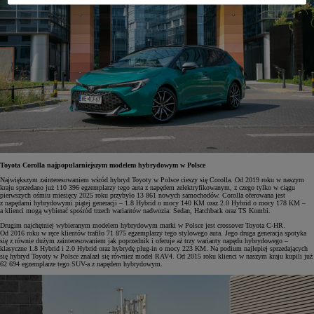
Toyota Corolla najpopularniejszym modelem hybrydowym w Polsce
Największym zainteresowaniem wśród hybryd Toyoty w Polsce cieszy się Corolla. Od 2019 roku w naszym
kraju sprzedano już 110 396 egzemplarzy tego auta z napędem zelektryfikowanym, z czego tylko w ciągu
pierwszych ośmiu miesięcy 2025 roku przybyło 13 861 nowych samochodów. Corolla oferowana jest
z napędami hybrydowymi piątej generacji – 1.8 Hybrid o mocy 140 KM oraz 2.0 Hybrid o mocy 178 KM –
a klienci mogą wybierać spośród trzech wariantów nadwozia: Sedan, Hatchback oraz TS Kombi.
Drugim najchętniej wybieranym modelem hybrydowym marki w Polsce jest crossover Toyota C-HR.
Od 2016 roku w ręce klientów trafiło 71 875 egzemplarzy tego stylowego auta. Jego druga generacja spotyka
się z równie dużym zainteresowaniem jak poprzednik i oferuje aż trzy warianty napędu hybrydowego –
klasyczne 1.8 Hybrid i 2.0 Hybrid oraz hybrydę plug-in o mocy 223 KM. Na podium najlepiej sprzedających
się hybryd Toyoty w Polsce znalazł się również model RAV4. Od 2015 roku klienci w naszym kraju kupili już
62 694 egzemplarze tego SUV-a z napędem hybrydowym.