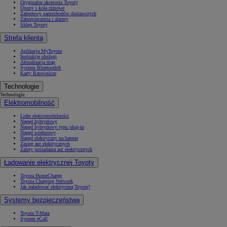
Oryginalne akcesoria Toyoty
Opony i koła zimowe
Zabudowy samochodów dostawczych
Zabezpieczenia i alarmy
Sklep Toyoty
Strefa klienta
Aplikacja MyToyota
Instrukcje obsługi
Aktualizacja map
System Bluetooth®
Karty Ratownicze
Technologie
Technologie
Elektromobilność
Lider elektromobilności
Napęd hybrydowy
Napęd hybrydowy typu plug-in
Napęd wodorowy
Napęd elektryczny na baterię
Zasięg aut elektrycznych
Zalety posiadania aut elektrycznych
Ładowanie elektrycznej Toyoty
Toyota HomeCharge
Toyota Charging Network
Jak naładować elektryczną Toyotę?
Systemy bezpieczeństwa
Toyota T-Mate
System eCall