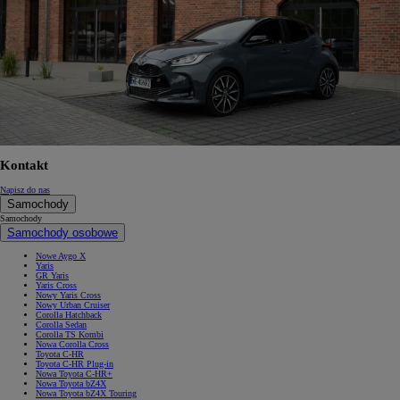
Kontakt
Napisz do nas
Samochody
Samochody
Samochody osobowe
Nowe Aygo X
Yaris
GR Yaris
Yaris Cross
Nowy Yaris Cross
Nowy Urban Cruiser
Corolla Hatchback
Corolla Sedan
Corolla TS Kombi
Nowa Corolla Cross
Toyota C-HR
Toyota C-HR Plug-in
Nowa Toyota C-HR+
Nowa Toyota bZ4X
Nowa Toyota bZ4X Touring