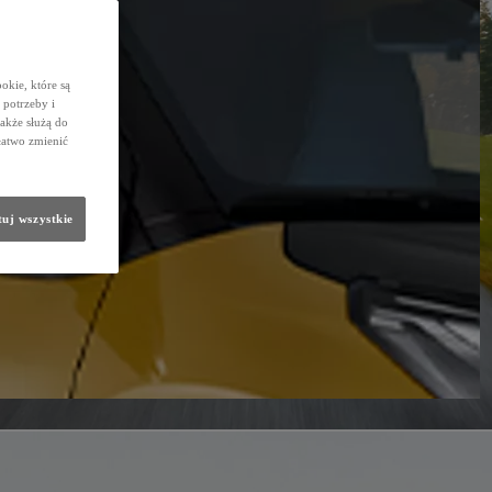
okie, które są
potrzeby i
także służą do
łatwo zmienić
uj wszystkie