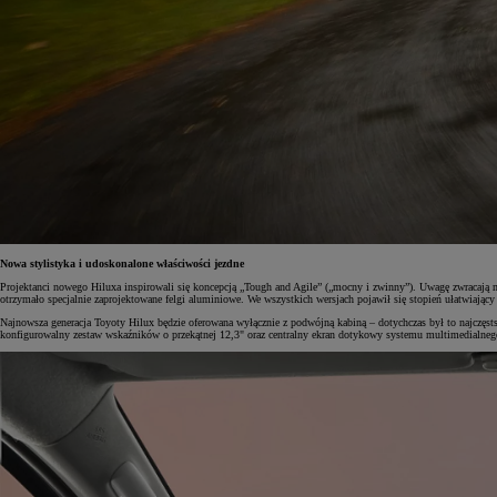
Nowa stylistyka i udoskonalone właściwości jezdne
Projektanci nowego Hiluxa inspirowali się koncepcją „Tough and Agile” („mocny i zwinny”). Uwagę zwracają 
otrzymało specjalnie zaprojektowane felgi aluminiowe. We wszystkich wersjach pojawił się stopień ułatwiający
Najnowsza generacja Toyoty Hilux będzie oferowana wyłącznie z podwójną kabiną – dotychczas był to najczęs
konfigurowalny zestaw wskaźników o przekątnej 12,3" oraz centralny ekran dotykowy systemu multimedialnego