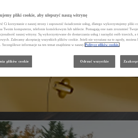
jemy pliki cookie, aby ulepszyć naszą witrynę
ć Ci korzystanie z naszej strony i usprawnić świadczenie usług, dlatego wykorzystujemy pliki co
na Twoim komputerze, telefonie komórkowym lub tablecie. Pomagają one nam zrozumieć Twoje 
cjonalność naszej witryny. Są wykorzystywane do dostarczania usług i narzędzi osób trzecich, a 
wych. Zalecamy akceptację wszystkich plików cookie. Jeżeli nie wyrażasz na to zgody, możesz 
a. Szczegółowe informacje na ten temat znajdziesz w naszej
Polityce plików cookie.
nia plików cookie
Odrzuć wszystkie
Zaakcept