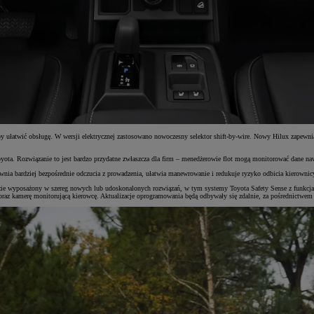
, by ułatwić obsługę. W wersji elektrycznej zastosowano nowoczesny selektor shift-by-wire. Nowy Hilux zape
ota. Rozwiązanie to jest bardzo przydatne zwłaszcza dla firm – menedżerowie flot mogą monitorować dane nawe
wnia bardziej bezpośrednie odczucia z prowadzenia, ułatwia manewrowanie i redukuje ryzyko odbicia kierownic
ie wyposażony w szereg nowych lub udoskonalonych rozwiązań, w tym systemy Toyota Safety Sense z funkcjami 
z kamerę monitorującą kierowcę. Aktualizacje oprogramowania będą odbywały się zdalnie, za pośrednictwem te