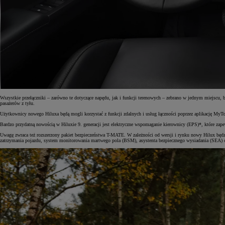
Od
105 300 zł
Corolla Hatchback
HYBRID
Wszystkie przełączniki – zarówno te dotyczące napędu, jak i funkcji terenowych – zebrano w jednym miejscu
pasażerów z tyłu.
Użytkownicy nowego Hiluxa będą mogli korzystać z funkcji zdalnych i usług łączności poprzez aplikację MyToy
Bardzo przydatną nowością w Hiluxie 9. generacji jest elektryczne wspomaganie kierownicy (EPS)*, które zape
Uwagę zwraca też rozszerzony pakiet bezpieczeństwa T-MATE. W zależności od wersji i rynku nowy Hilux będz
zatrzymania pojazdu, system monitorowania martwego pola (BSM), asystenta bezpiecznego wysiadania (SEA) ora