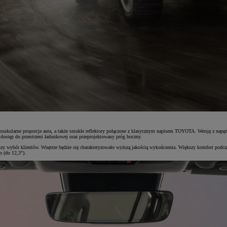
muskularne proporcje auta, a także smukłe reflektory połączone z klasycznym napisem TOYOTA. Wersję z napę
 dostęp do przestrzeni ładunkowej oraz przeprojektowany próg boczny.
tszy wybór klientów. Wnętrze będzie się charakteryzowało wyższą jakością wykończenia. Większy komfort podc
 (do 12,3").