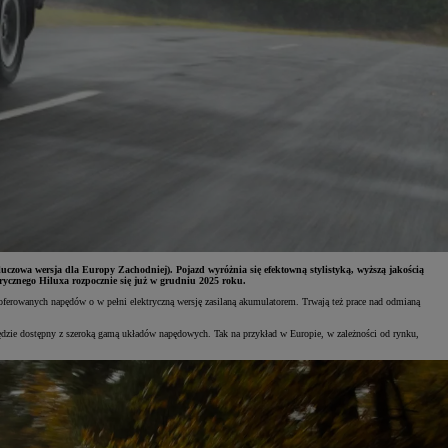
uczowa wersja dla Europy Zachodniej). Pojazd wyróżnia się efektowną stylistyką, wyższą jakością
ycznego Hiluxa rozpocznie się już w grudniu 2025 roku.
oferowanych napędów o w pełni elektryczną wersję zasilaną akumulatorem. Trwają też prace nad odmianą
będzie dostępny z szeroką gamą układów napędowych. Tak na przykład w Europie, w zależności od rynku,