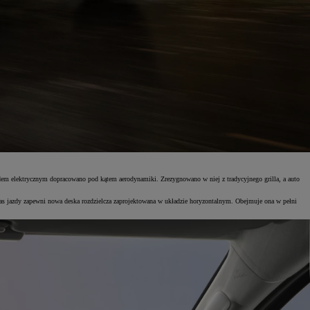
dem elektrycznym dopracowano pod kątem aerodynamiki. Zrezygnowano w niej z tradycyjnego grilla, a auto
zas jazdy zapewni nowa deska rozdzielcza zaprojektowana w układzie horyzontalnym. Obejmuje ona w pełni