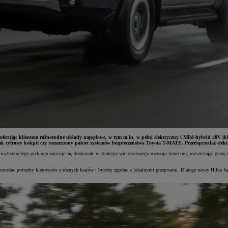
, oferując klientom różnorodne układy napędowe, w tym m.in. w pełni elektryczny i Mild-hybrid 48V (kl
k cyfrowy kokpit czy rozszerzony pakiet systemów bezpieczeństwa Toyota T-MATE. Przedsprzedaż elektr
 wytrzymałego pick-upa wpisuje się doskonale w strategię wielotorowego rozwoju koncernu, rozszerzając gamę 
różnorodne potrzeby kierowców z różnych krajów i byłoby zgodne z lokalnymi przepisami. Dlatego nowy Hilux 