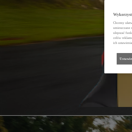
Wykorzystu
Chcemy ułatwi
umieszczane 
ulepszać funk
celów reklamo
ich ustawieni
Ustawie