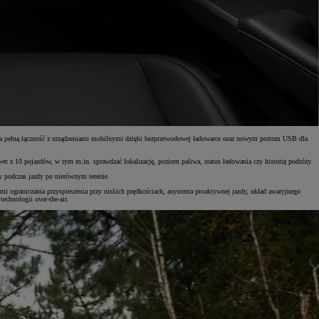
wnia pełną łączność z urządzeniami mobilnymi dzięki bezprzewodowej ładowarce oraz nowym portom USB dla
t z 10 pojazdów, w tym m.in. sprawdzać lokalizację, poziom paliwa, status ładowania czy historię podróży.
y podczas jazdy po nierównym terenie.
ograniczania przyspieszenia przy niskich prędkościach, asystenta proaktywnej jazdy, układ awaryjnego
chnologii over-the-air.