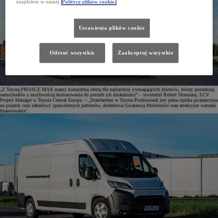
znajdziesz w naszej
Polityce plików cookie.
Ustawienia plików cookie
Odrzuć wszystkie
Zaakceptuj wszystkie
„Z Toyotą PROACE MAX mamy kompletną ofertę dla najbardziej wymagających klientów, którzy poszukują
samochodów z możliwością dostosowania do potrzeb ich działalności” – stwierdził Robert Słomiany, LCV
Project Manager w Toyota Central Europe. – „Standardem w Toyota Professional jest pełna opieka gwarancyjna
na pojazdy oraz zabudowy sprawdzonych partnerów, dodatkowa Gwarancja Mobilności oraz atrakcyjne warunki
finansowania”.