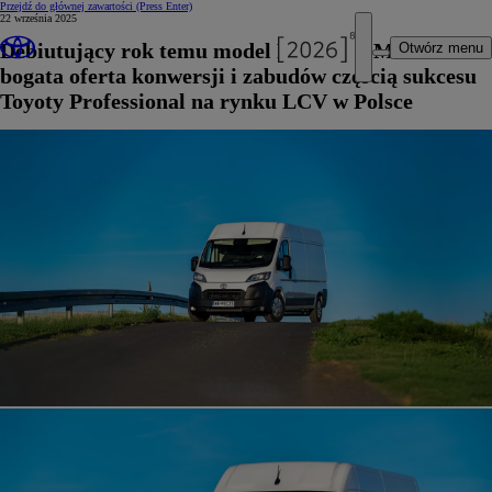
Przejdź do głównej zawartości
(Press Enter)
22 września 2025
Debiutujący rok temu model PROACE MAX oraz
Otwórz menu
bogata oferta konwersji i zabudów częścią sukcesu
Toyoty Professional na rynku LCV w Polsce