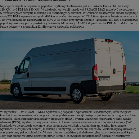
Największa Toyota w segmencie pojazdów użytkowych oferowana jest z silnikami Diesla D-4D o mocy
120 KM, 140 KM lub 180 KM. W zależności od wersji napędowej PROACE MAX może być wyposażony
w sześciobiegową skrzynię manualną lub ośmiobiegowy automat. W wariancie elektrycznym model dysponuje
mocą 270 KM i zapewnia zasięg do 420 km w cyklu mieszanym WLTP. Litowo-jonowa bateria o pojemności
110 kWh pozwala na naładowanie do 80% w 55 minut przy użyciu szybkiej ładowarki 150 kW, a standardowo
pojazd wyposażony jest w pokładową ładowarkę AC o mocy 11 kW. Od października PROACE MAX Electric
będzie dostępny z mocniejszą 22-kilowatową ładowarką pokładową.
W segmencie HDV PROACE MAX wyróżnia się bogatym wyposażeniem standardowym, które zwiększa
komfort i bezpieczeństwo podczas pracy. Już w podstawowej wersji dostępny jest tempomat z ogranicznikiem
prędkości, układ rozpoznawania znaków drogowych (RSA), system wczesnego reagowania w razie ryzyka
zderzenia (PCS), asystent zmiany pasa ruchu (LCA) oraz system monitorowania zmęczenia kierowcy (SWS).
Standardowe wyposażenie obejmuje także automatyczne światła z czujnikiem zmierzchu, inteligentne
wycieraczki z czujnikiem deszczu, manualną klimatyzację, 5" ekran multimediów, wielofunkcyjną kierownicę
oraz praktyczny pakiet schowków. W wersji furgon znajdziemy dodatkowo tylne drzwi otwierane pod kątem
180° oraz przesuwne drzwi boczne po prawej stronie, co zwiększa funkcjonalność pojazdu w codziennym