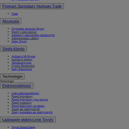
Program Sprzedaży Hurtowej Trade
Trade
Akcesoria
Oryginalne akcesoria Toyoty
Opony i koła zimowe
Zabudowy samochodów dostawczych
Zabezpieczenia i alarmy
Sklep Toyoty
Strefa klienta
Aplikacja MyToyota
Instrukcje obsługi
Aktualizacja map
System Bluetooth®
Karty Ratownicze
Technologie
Technologie
Elektromobilność
Lider elektromobilności
Napęd hybrydowy
Napęd hybrydowy typu plug-in
Napęd wodorowy
Napęd elektryczny na baterię
Zasięg aut elektrycznych
Zalety posiadania aut elektrycznych
Ładowanie elektrycznej Toyoty
Toyota HomeCharge