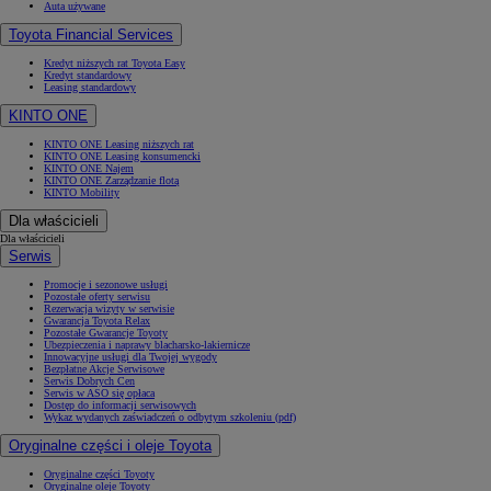
Auta używane
Toyota Financial Services
Kredyt niższych rat Toyota Easy
Kredyt standardowy
Leasing standardowy
KINTO ONE
KINTO ONE Leasing niższych rat
KINTO ONE Leasing konsumencki
KINTO ONE Najem
KINTO ONE Zarządzanie flotą
KINTO Mobility
Dla właścicieli
Dla właścicieli
Serwis
Promocje i sezonowe usługi
Pozostałe oferty serwisu
Rezerwacja wizyty w serwisie
Gwarancja Toyota Relax
Pozostałe Gwarancje Toyoty
Ubezpieczenia i naprawy blacharsko-lakiernicze
Innowacyjne usługi dla Twojej wygody
Bezpłatne Akcje Serwisowe
Serwis Dobrych Cen
Serwis w ASO się opłaca
Dostęp do informacji serwisowych
Wykaz wydanych zaświadczeń o odbytym szkoleniu (pdf)
Oryginalne części i oleje Toyota
Oryginalne części Toyoty
Oryginalne oleje Toyoty