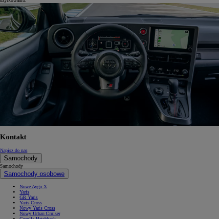
użytkowaniu.
Kontakt
Napisz do nas
Samochody
Samochody
Samochody osobowe
Nowe Aygo X
Yaris
GR Yaris
Yaris Cross
Nowy Yaris Cross
Nowy Urban Cruiser
Corolla Hatchback