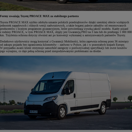
Formy uważają Toyotę PROACE MAX za stabilnego partnera
Toyota PROACE MAX szybko zdobyła uznanie polskich przedsiębiorców dzięki szerokiej ofercie wydajnych
jednostek napędowych i różnych wersji nadwoziowych, a także bogatej palecie zabudów od renomowanych
producentów i licznym programom gwarancyjnym, które potwierdzają wysoką jakość modelu. Każdy pojazd
z rodziny PROACE, w tym PROACE MAX, objęty jest Gwarancją PRO na 3 lata lub do przebiegu 1 000 000
km. Trzyletnia ochrona dotyczy również aut po konwersji wykonanej u autoryzowanych partnerów Toyoty.
Dodatkowo użytkownicy mogą korzystać z Gwarancji Mobilności, która zapewnia ochronę przez 36 miesięcy
od zakupu pojazdu bez ograniczenia kilometrów – zarówno w Polsce, jak i w pozostałych krajach Europy.
W przypadku awarii klient otrzymuje samochód zastępczy o porównywalnej specyfikacji lub zwrot kosztów
jego wynajmu, co daje pełną ochronę przed niespodziewanymi problemami na drodze.