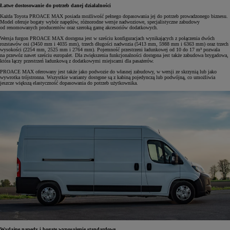
Łatwe dostosowanie do potrzeb danej działalności
Każda Toyota PROACE MAX posiada możliwość pełnego dopasowania jej do potrzeb prowadzonego biznesu.
Model oferuje bogaty wybór napędów, różnorodne wersje nadwoziowe, specjalistyczne zabudowy
od renomowanych producentów oraz szeroką gamę akcesoriów dodatkowych.
Wersja furgon PROACE MAX dostępna jest w sześciu konfiguracjach wynikających z połączenia dwóch
rozstawów osi (3450 mm i 4035 mm), trzech długości nadwozia (5413 mm, 5988 mm i 6363 mm) oraz trzech
wysokości (2254 mm, 2525 mm i 2764 mm). Pojemność przestrzeni ładunkowej od 10 do 17 m³ pozwala
na przewóz nawet sześciu europalet. Dla zwiększenia funkcjonalności dostępna jest także zabudowa brygadowa,
która łączy przestrzeń ładunkową z dodatkowymi miejscami dla pasażerów.
PROACE MAX oferowany jest także jako podwozie do własnej zabudowy, w wersji ze skrzynią lub jako
wywrotka trójstronna. Wszystkie warianty dostępne są z kabiną pojedynczą lub podwójną, co umożliwia
jeszcze większą elastyczność dopasowania do potrzeb użytkownika.
Wydajne napędy i bogate wyposażenie standardowe