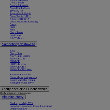
Corolla Sedan
Corolla TS Kombi
Nowa Corolla Cross
Toyota C-HR
Toyota C-HR Plug-in
Nowa Toyota C-HR+
Nowa Toyota bZ4X
Nowa Toyota bZ4X Touring
Camry
Prius
Mirai
Nowy RAV4
Land Cruiser
Nowy GR GT
Samochody dostawcze
Hilux
Nowy Hilux
Nowy Hilux Electric
PROACE Max
PROACE
PROACE Verso
PROACE CITY
PROACE CITY Verso
Samochody używane
Umów się na jazdę testową
Zobacz wszystkie cenniki
Konfiguruj swoją Toyotę
Oferty specjalne i Finansowanie
Oferty specjalne i Finansowanie
Aktualne oferty
Finał wyprzedaży 2025
Samochody dostawcze Toyota Professional
Oferta biznesowa