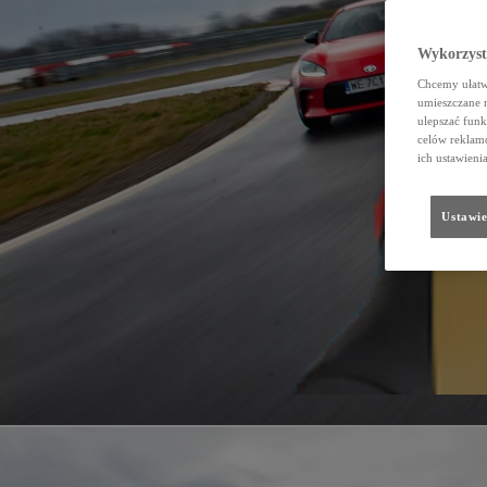
Wykorzystu
Chcemy ułatwi
umieszczane 
ulepszać funk
celów reklamo
ich ustawieni
Ustawie