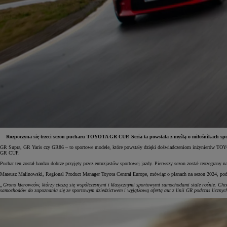
Rozpoczyna się trzeci sezon pucharu TOYOTA GR CUP. Seria ta powstała z myślą o miłośnikach spor
GR Supra, GR Yaris czy GR86 – to sportowe modele, które powstały dzięki doświadczeniom inżynierów TOY
GR CUP.
Od
81 900 zł
Puchar ten został bardzo dobrze przyjęty przez entuzjastów sportowej jazdy. Pierwszy sezon został reozegrany 
Yaris Cross
Mateusz Malinowski, Regional Product Manager Toyota Central Europe, mówiąc o planach na sezon 2024, podk
HYBRID
„Grono kierowców, którzy cieszą się współczesnymi i klasycznymi sportowymi samochodami stale rośnie. C
samochodów do zapoznania się ze sportowym dziedzictwem i wyjątkową ofertą aut z linii GR podczas lic