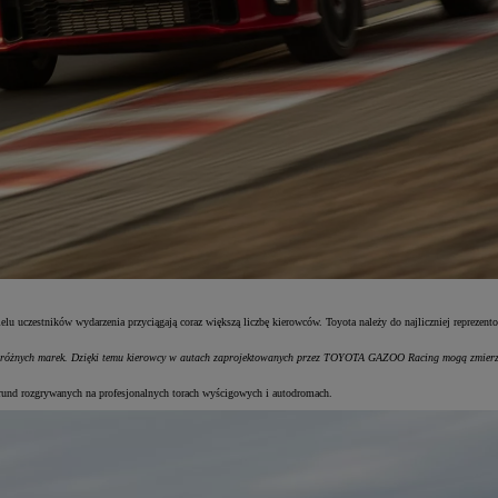
u uczestników wydarzenia przyciągają coraz większą liczbę kierowców. Toyota należy do najliczniej reprezen
różnych marek. Dzięki temu kierowcy w autach zaprojektowanych przez TOYOTA GAZOO Racing mogą zmierzy
rund rozgrywanych na profesjonalnych torach wyścigowych i autodromach.