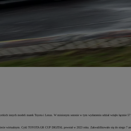
kich innych modeli marek Toyota i Lexus. W minionym sezonie w tym wydarzeniu udział wzięło łącznie 57 k
wiecie wirtualnym. Cykl TOYOTA GR CUP DIGITAL powstał w 2023 roku. Zakwalifikowało się do niego 7 ze