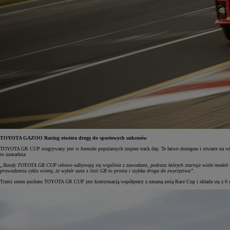
TOYOTA GAZOO Racing otwiera drogę do sportowych sukcesów
TOYOTA GR CUP rozgrywany jest w formule popularnych imprez track day. Te łatwo dostępne i otwarte na wiel
to uzasadnia:
„Rundy TOYOTA GR CUP celowo odbywają się wspólnie z zawodami, podczas których startuje wiele modeli 
prowadzenia cyklu wiemy, że wybór auta z linii GR to prosta i szybka droga do zwycięstwa”.
Trzeci sezon pucharu TOYOTA GR CUP jest kontynuacją współpracy z uznaną serią Race Cup i składa się z 6 