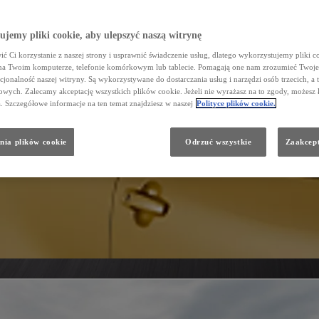
jemy pliki cookie, aby ulepszyć naszą witrynę
ć Ci korzystanie z naszej strony i usprawnić świadczenie usług, dlatego wykorzystujemy pliki co
na Twoim komputerze, telefonie komórkowym lub tablecie. Pomagają one nam zrozumieć Twoje 
cjonalność naszej witryny. Są wykorzystywane do dostarczania usług i narzędzi osób trzecich, a 
wych. Zalecamy akceptację wszystkich plików cookie. Jeżeli nie wyrażasz na to zgody, możesz 
a. Szczegółowe informacje na ten temat znajdziesz w naszej
Polityce plików cookie.
nia plików cookie
Odrzuć wszystkie
Zaakcept