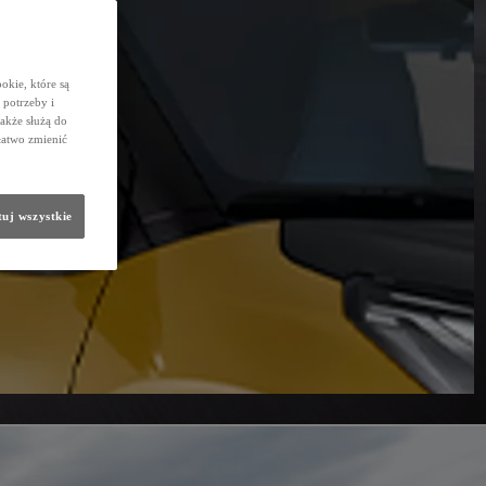
okie, które są
potrzeby i
także służą do
łatwo zmienić
uj wszystkie