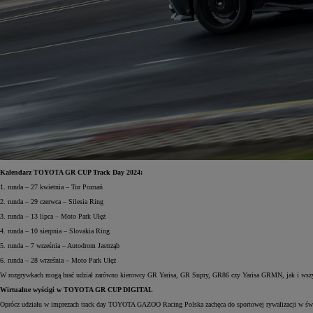
Od
105 300 zł
Corolla Hatchback
HYBRID
Kalendarz TOYOTA GR CUP Track Day 2024:
1. runda – 27 kwietnia – Tor Poznań
2. runda – 29 czerwca – Silesia Ring
3. runda – 13 lipca – Moto Park Ułęż
4. runda – 10 sierpnia – Slovakia Ring
5. runda – 7 września – Autodrom Jastrząb
6. runda – 28 września – Moto Park Ułęż
W rozgrywkach mogą brać udział zarówno kierowcy GR Yarisa, GR Supry, GR86 czy Yarisa GRMN, jak i wszyst
Wirtualne wyścigi w TOYOTA GR CUP DIGITAL
Oprócz udziału w imprezach track day TOYOTA GAZOO Racing Polska zachęca do sportowej rywalizacji w ś