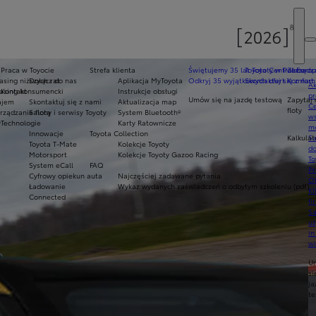
Praca w Toyocie
Strefa klienta
Świętujemy 35 lat Toyoty w Polsce
Toyota Central Europ
Zarządza
sing niższych rat
Dołącz do nas
Aplikacja MyToyota
Odkryj 35 wyjątkowych ofert
Skontaktuj się z nam
Komfort 
Ak
asing konsumencki
Kontakt
Instrukcje obsługi
pr
Umów się na jazdę testową
Zapytaj 
ajem
Skontaktuj się z nami
Aktualizacja map
Ce
floty
ządzanie flotą
Salony i serwisy Toyoty
System Bluetooth®
ws
y
Technologie
Karty Ratownicze
mo
Innowacje
Toyota Collection
Kalkulat
S
Toyota T-Mate
Kolekcje Toyoty
do
Motorsport
Kolekcje Toyoty Gazoo Racing
To
System eCall
FAQ
Pr
Cyfrowy opiekun auta
Najczęściej zadawane pytania
Of
Ładowanie
Wykaz wydanych zaświadczeń o odbytym szkoleniu (pdf)
KI
Connected
fi
S
u
in
w
U
si
ja
te