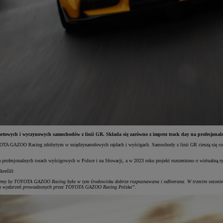
towych i wyczynowych samochodów z linii GR. Składa się zarówno z imprez track day na profesjonaln
OTA GAZOO Racing zdobytym w międzynarodowych rajdach i wyścigach. Samochody z linii GR cieszą się cor
na profesjonalnych torach wyścigowych w Polsce i na Słowacji, a w 2023 roku projekt rozszerzono o wirtualną r
reślił:
hcemy by TOYOTA GAZOO Racing była w tym środowisku dobrze rozpoznawana i odbierana. W trzecim sezonie o
znych wydarzeń prowadzonych przez TOYOTA GAZOO Racing Polska”.