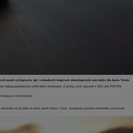
ych torach wyścigowych, jak i wirtualnych rozgrywek simracingowych oraz zlotów dla fanów Toyoty.
az większą popularnością wśród fanów motoryzacji. Z myślą o nich i powstał w 2022 cykl TOYOTA
ywalizację w e-motorsporcie.
twieramy się nie tylko na fanów marek Toyota i Lexus. Zachęcamy wszystkich miłośników sportowych