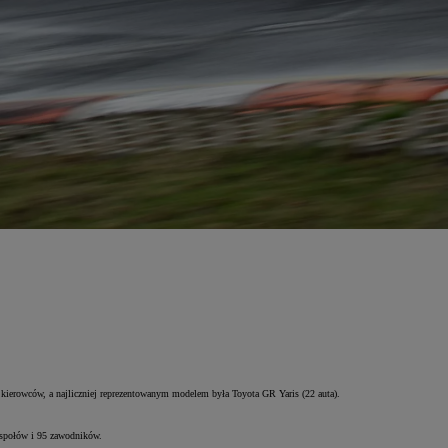
ierowców, a najliczniej reprezentowanym modelem była Toyota GR Yaris (22 auta).
społów i 95 zawodników.