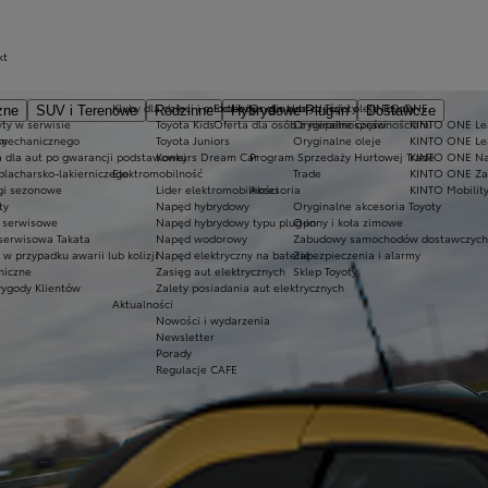
kt
Kluby dla dzieci i młodzieży
Ekobonus dla hybryd Toyoty
Oryginalne części i oleje Toyoty
KINTO ONE
zne
SUV i Terenowe
Rodzinne
Hybrydowe Plug-in
Dostawcze
ty w serwisie
Toyota Kids
Oferta dla osób z niepełnosprawnościami
Oryginalne części
KINTO ONE Lea
sy
 mechanicznego
Toyota Juniors
Oryginalne oleje
KINTO ONE Le
a dla aut po gwarancji podstawowej
Konkurs Dream Car
Program Sprzedaży Hurtowej Trade
KINTO ONE N
blacharsko-lakierniczego
Elektromobilność
Trade
KINTO ONE Zar
ugi sezonowe
Lider elektromobilności
Akcesoria
KINTO Mobilit
ty
Napęd hybrydowy
Oryginalne akcesoria Toyoty
e serwisowe
Napęd hybrydowy typu plug-in
Opony i koła zimowe
 serwisowa Takata
Napęd wodorowy
Zabudowy samochodów dostawczych
 przypadku awarii lub kolizji
Napęd elektryczny na baterię
Zabezpieczenia i alarmy
niczne
Zasięg aut elektrycznych
Sklep Toyoty
wygody Klientów
Zalety posiadania aut elektrycznych
Aktualności
Nowości i wydarzenia
Newsletter
Porady
Regulacje CAFE