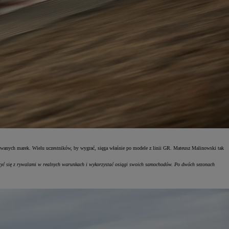
towanych marek. Wielu uczestników, by wygrać, sięga właśnie po modele z linii GR. Mateusz Malinowski tak
ć się z rywalami w realnych warunkach i wykorzystać osiągi swoich samochodów. Po dwóch sezonach