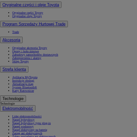
Oryginalne części i oleje Toyota
Oryginalne części Toyoty
Oryginalne oleje Toyoty
Program Sprzedaży Hurtowej Trade
Trade
Akcesoria
Oryginalne akcesoria Toyoty
Opony i koła zimowe
Zabudowy samochodów dostawczych
Zabezpieczenia i alarmy
Sklep Toyoty
Strefa klienta
Aplikacja MyToyota
Instrukcje obsługi
Aktualizacja map
System Bluetooth®
Karty Ratownicze
Technologie
Technologie
Elektromobilność
Lider elektromobilności
Napęd hybrydowy
Napęd hybrydowy typu plug-in
Napęd wodorowy
Napęd elektryczny na baterię
Zasięg aut elektrycznych
Zalety posiadania aut elektrycznych