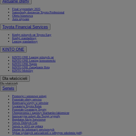
Aktualne oferty
Finał wyprzedaży 2025
Samochody dostawcze Toyota Professional
Oferta biznesowa
Auta używane
Toyota Financial Services
Kredyt niższych rat Toyota Easy
Kredyt standardowy
Leasing standardowy
KINTO ONE
KINTO ONE Leasing niższych rat
KINTO ONE Leasing konsumencki
KINTO ONE Najem
KINTO ONE Zarządzanie flotą
KINTO Mobility
Dla właścicieli
Dla właścicieli
Serwis
Promocje i sezonowe usługi
Pozostałe oferty serwisu
Rezerwacja wizyty w serwisie
Gwarancja Toyota Relax
Pozostałe Gwarancje Toyoty
Ubezpieczenia i naprawy blacharsko-lakiernicze
Innowacyjne usługi dla Twojej wygody
Bezpłatne Akcje Serwisowe
Serwis Dobrych Cen
Serwis w ASO się opłaca
Dostęp do informacji serwisowych
Wykaz wydanych zaświadczeń o odbytym szkoleniu (pdf)