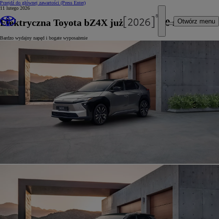
Przejdź do głównej zawartości
(Press Enter)
11 lutego 2026
Elektryczna Toyota bZ4X już od 165 900 zł
Otwórz menu
Bardzo wydajny napęd i bogate wyposażenie