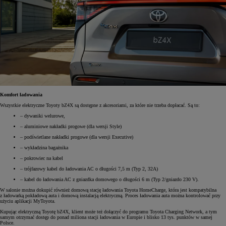
Komfort ładowania
Wszystkie elektryczne Toyoty bZ4X są dostępne z akcesoriami, za które nie trzeba dopłacać. Są to:
– dywaniki welurowe,
– aluminiowe nakładki progowe (dla wersji Style)
– podświetlane nakładki progowe (dla wersji Executive)
– wykładzina bagażnika
– pokrowiec na kabel
– trójfazowy kabel do ładowania AC o długości 7,5 m (Typ 2, 32A)
– kabel do ładowania AC z gniazdka domowego o długości 6 m (Typ 2/gniazdo 230 V).
W salonie można dokupić również domową stację ładowania Toyota HomeCharge, która jest kompatybilna
z ładowarką pokładową auta i domową instalacją elektryczną. Proces ładowania auta można kontrolować przy
użyciu aplikacji MyToyota.
Kupując elektryczną Toyotę bZ4X, klient może też dołączyć do programu Toyota Charging Network, a tym
samym otrzymać dostęp do ponad miliona stacji ładowania w Europie i blisko 13 tys. punktów w samej
Polsce.