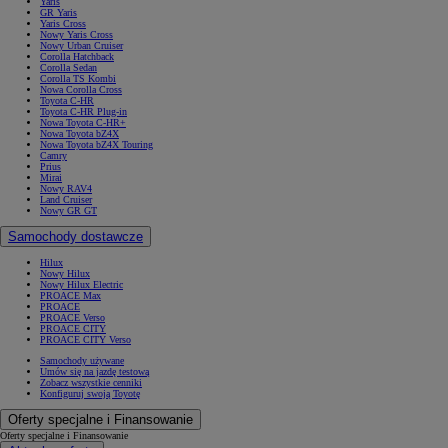
Yaris
GR Yaris
Yaris Cross
Nowy Yaris Cross
Nowy Urban Cruiser
Corolla Hatchback
Corolla Sedan
Corolla TS Kombi
Nowa Corolla Cross
Toyota C-HR
Toyota C-HR Plug-in
Nowa Toyota C-HR+
Nowa Toyota bZ4X
Nowa Toyota bZ4X Touring
Camry
Prius
Mirai
Nowy RAV4
Land Cruiser
Nowy GR GT
Samochody dostawcze
Hilux
Nowy Hilux
Nowy Hilux Electric
PROACE Max
PROACE
PROACE Verso
PROACE CITY
PROACE CITY Verso
Samochody używane
Umów się na jazdę testową
Zobacz wszystkie cenniki
Konfiguruj swoją Toyotę
Oferty specjalne i Finansowanie
Oferty specjalne i Finansowanie