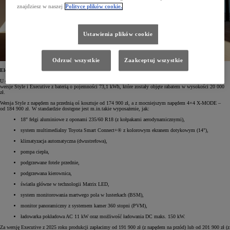
znajdziesz w naszej
Polityce plików cookie.
Ustawienia plików cookie
Odrzuć wszystkie
Zaakceptuj wszystkie
Elektryczna Toyota bZ4X 2025 z rabatem do 20 000 zł
U dilerów Toyoty w Polsce można jeszcze zamawiać samochody z 2025 roku produkcji. Dostępne są jeszcze
wersje Style i Executive z baterią o pojemności 73,1 kWh, które zostały objęte rabatem w wysokości 20 000
zł.
Wersja Style z napędem na przednią oś kosztuje od 174 900 zł, a z mocniejszym napędem 4×4 X-MODE –
od 184 900 zł. W standardzie dostępne jest m.in.takie wyposażenie, jak:
18" felgi aluminiowe z oponami 235/60 R18 (z kołpakami aerodynamicznymi),
system multimedialny Toyota Smart Connect+® z kolorowym ekranem dotykowym (14"),
klimatyzacja automatyczna (dwustrefowa),
pompa ciepła,
podgrzewane fotele przednie,
podgrzewana kierownica,
światła główne w technologii Matrix LED,
system monitorowania martwego pola w lusterkach (BSM),
monitor panoramiczny z systemem kamer 360 stopni (PVM),
ładowarka pokładowa AC 11 kW oraz możliwość ładowania DC maks. 150 kW.
Za wersję Executive z 2025 roku produkcji zapłacimy od 191 900 zł (z napędem na przód) lub od 201 900 zł (z