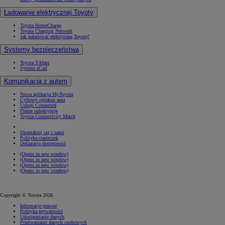
Ładowanie elektrycznej Toyoty
Toyota HomeCharge
Toyota Charging Network
Jak naładować elektryczną Toyotę?
Systemy bezpieczeństwa
Toyota T-Mate
System eCall
Komunikacja z autem
Nowa aplikacja MyToyota
Cyfrowy opiekun auta
Usługi Connected
Płatne subskrypcje
Toyota Connectivity Match
Skontaktuj się z nami
Polityka ciasteczek
Deklaracja dostępności
(Opens in new window)
(Opens in new window)
(Opens in new window)
(Opens in new window)
Copyright © Toyota 2026
Informacje prawne
Polityka prywatności
Udostępnianie danych
Przetwarzanie danych osobowych