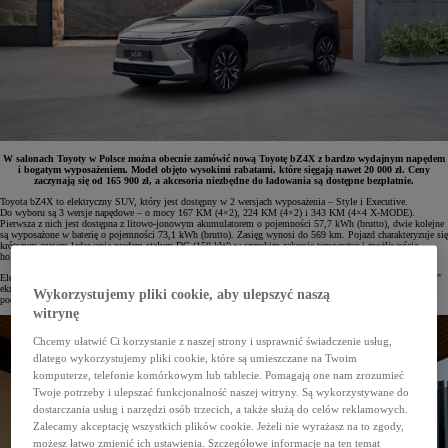
W salonach Toyoty w Polsce można obecnie zamówić nową Toyotę bZ4X z bardzo wydajnym napędem
i bogatym wyposażeniem. Model objęto wysokimi rabatami, które sięgają nawet 20 000 zł. Ceny
zaczynają się od 165 900 zł, a akcesoria niezbędne do ładowania są dostępne bezpłatnie.
Toyota bZ4X to elektryczny SUV, który jest dostępny w 2 wersjach wyposażenia – Style i Executive.
Do wyboru są 3 wersje napędowe – o mocy 167 KM (4×2), 224 KM (4×2) i 343 KM (4×4 X-MODE).
Pierwsza z nich jest dostępna z litowo-jonowym akumulatorem o pojemności 57,7 kWh (brutto), dwie kolejne
są wyposażone w baterię o pojemności 73,1 kWh (brutto). Zasięg wynosi do 569 km. Pojazd charakteryzuje się
krótszym czasem ładowania prądem stałym DC (150 kW) w szerokim zakresie temperatur i możliwością
holowania przyczepy z hamulcem do 1500 kg (tylko w wersji 4×4 X-MODE).
Elektryczny SUV Toyoty wyróżnia się na drodze dzięki nowoczesnej stylistyce, a udoskonalone wnętrze z 14"
ekranem systemu multimedialnego i nową konsolą z 2 ładowarkami indukcyjnymi zapewnia wysoki komfort
Wykorzystujemy pliki cookie, aby ulepszyć naszą
podróżowania.
witrynę
Chcemy ułatwić Ci korzystanie z naszej strony i usprawnić świadczenie usług,
dlatego wykorzystujemy pliki cookie, które są umieszczane na Twoim
komputerze, telefonie komórkowym lub tablecie. Pomagają one nam zrozumieć
Twoje potrzeby i ulepszać funkcjonalność naszej witryny. Są wykorzystywane do
dostarczania usług i narzędzi osób trzecich, a także służą do celów reklamowych.
Zalecamy akceptację wszystkich plików cookie. Jeżeli nie wyrażasz na to zgody,
możesz łatwo zmienić ich ustawienia. Szczegółowe informacje na ten temat