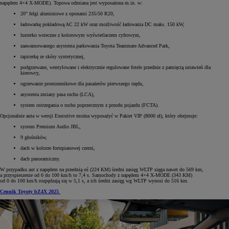
napędem 4×4 X-MODE). Topowa odmiana jest wyposażona m.in. w:
20" felgi aluminiowe z oponami 235/50 R20,
ładowarkę pokładową AC 22 kW oraz możliwość ładowania DC maks. 150 kW,
lusterko wsteczne z kolorowym wyświetlaczem cyfrowym,
zaawansowanego asystenta parkowania Toyota Teammate Advanced Park,
tapicerkę ze skóry syntetycznej,
podgrzewane, wentylowane i elektrycznie regulowane fotele przednie z pamięcią ustawień dla
kierowcy,
ogrzewanie promiennikowe dla pasażerów pierwszego rzędu,
asystenta zmiany pasa ruchu (LCA),
system ostrzegania o ruchu poprzecznym z przodu pojazdu (FCTA).
Opcjonalnie auta w wersji Executive można wyposażyć w Pakiet VIP (8000 zł), który obejmuje:
system Premium Audio JBL,
9 głośników,
dach w kolorze fortepianowej czerni,
dach panoramiczny.
W przypadku aut z napędem na przednią oś (224 KM) średni zasięg WLTP sięga nawet do 569 km,
a przyspieszenie od 0 do 100 km/h to 7,4 s. Samochody z napędem 4×4 X-MODE (343 KM)
od 0 do 100 km/h rozpędzają się w 5,1 s, a ich średni zasięg wg WLTP wynosi do 516 km.
Cennik Toyoty bZ4X 2025