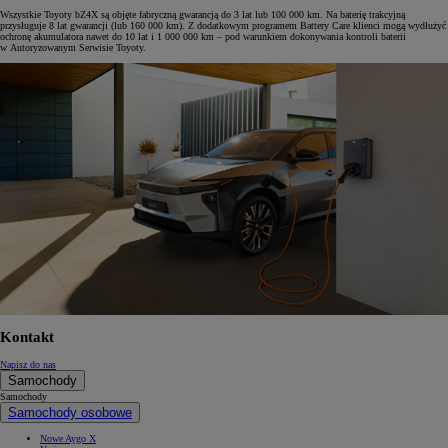
Wszystkie Toyoty bZ4X są objęte fabryczną gwarancją do 3 lat lub 100 000 km. Na baterię trakcyjną
przysługuje 8 lat gwarancji (lub 160 000 km). Z dodatkowym programem Battery Care klienci mogą wydłużyć
ochronę akumulatora nawet do 10 lat i 1 000 000 km – pod warunkiem dokonywania kontroli baterii
w Autoryzowanym Serwisie Toyoty.
Kontakt
Napisz do nas
Samochody
Samochody
Samochody osobowe
Nowe Aygo X