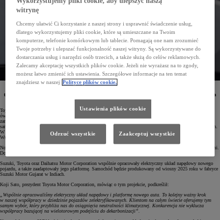
Wykorzystujemy pliki cookie, aby ulepszyć naszą
witrynę
Chcemy ułatwić Ci korzystanie z naszej strony i usprawnić świadczenie usług,
dlatego wykorzystujemy pliki cookie, które są umieszczane na Twoim
komputerze, telefonie komórkowym lub tablecie. Pomagają one nam zrozumieć
Twoje potrzeby i ulepszać funkcjonalność naszej witryny. Są wykorzystywane do
dostarczania usług i narzędzi osób trzecich, a także służą do celów reklamowych.
Zalecamy akceptację wszystkich plików cookie. Jeżeli nie wyrażasz na to zgody,
możesz łatwo zmienić ich ustawienia. Szczegółowe informacje na ten temat
znajdziesz w naszej
Polityce plików cookie.
Toyota Motor Corporation (Toyota) i Suzuki Motor Corporation (Suzuki) postanowiły pogłębić
trwającą od 2016 roku współpracę i opracować nowy SUV z napędem elektrycznym. Produkcja auta
ma ruszyć wiosną 2025 roku.
Ustawienia plików cookie
Toyoty i Suzuki nawiązały współpracę w 2016 roku. Porozumienie zostało zawarte przez Akio Toyodę,
ówczesnego prezydenta Toyoty (obecnie prezesa zarządu koncernu), oraz Osamu Suzukiego, wówczas prezesa
zarządu Suzuki (obecnie starszy doradca zarządu). Koncerny zobowiązały się do wspólnej produkcji
samochodów, wzajemnego dostarczania modeli, a także poszerzania dostępności pojazdów zelektryfikowanych.
W ramach tego partnerstwa wspólne auta oferowane są już w Japonii, Indiach, Europie, Afryce i Bliskim
Odrzuć wszystkie
Zaakceptuj wszystkie
Wschodzie.
Nowe zelektryfikowane auto będzie pierwszym rezultatem współpracy technologicznej między obiema firmami.
Dostępny globalnie samochód dołączy do dynamicznie rozwijającego się segmentu SUV-ów.
Suzuki, Toyota oraz Daihatsu Motor Corporation wspólnie opracowały elektryczny układ napędowy nowego
pojazdu, a także zaadaptowały jego platformę. Samochód będzie produkowany od wiosny 2025 roku w fabryce
Suzuki Motor Gujarat w Indiach.
Koji Sato, prezydent Toyota Motor Corporation, mówiąc o tym projekcie, podkreślił:
„Wspólnie opracowaliśmy elektryczny układ napędowy i platformę nowego auta. To kolejny ważny krok
w naszej współpracy w dziedzinie pojazdów zelektryfikowanych. Klientom na całym świecie oferujemy tym
samym wybór, który przybliża nas do osiągnięcia neutralności klimatycznej. Konkurencja nie wyklucza
współpracy bazującej na wielotorowym podejściu do dekarbonizacji”.