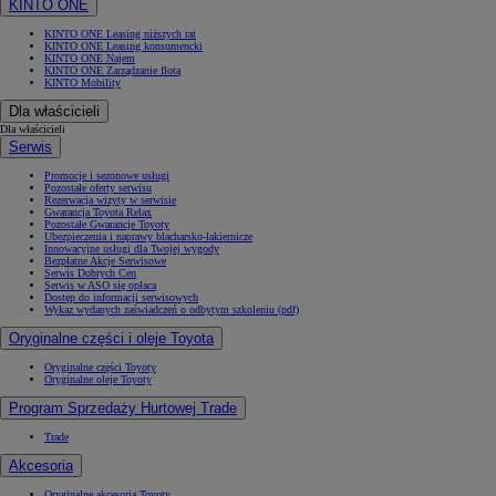
KINTO ONE
KINTO ONE Leasing niższych rat
KINTO ONE Leasing konsumencki
KINTO ONE Najem
KINTO ONE Zarządzanie flotą
KINTO Mobility
Dla właścicieli
Dla właścicieli
Serwis
Promocje i sezonowe usługi
Pozostałe oferty serwisu
Rezerwacja wizyty w serwisie
Gwarancja Toyota Relax
Pozostałe Gwarancje Toyoty
Ubezpieczenia i naprawy blacharsko-lakiernicze
Innowacyjne usługi dla Twojej wygody
Bezpłatne Akcje Serwisowe
Serwis Dobrych Cen
Serwis w ASO się opłaca
Dostęp do informacji serwisowych
Wykaz wydanych zaświadczeń o odbytym szkoleniu (pdf)
Oryginalne części i oleje Toyota
Oryginalne części Toyoty
Oryginalne oleje Toyoty
Program Sprzedaży Hurtowej Trade
Trade
Akcesoria
Oryginalne akcesoria Toyoty