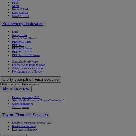
Prius
Mirai
Nowy RAV4
Land Cruiser
Nowy GR GT
Samochody dostawcze
Hilux
Nowy Hilux
Nowy Hilux Electric
PROACE Max
PROACE
PROACE Verso
PROACE CITY
PROACE CITY Verso
Samochody używane
Umów się na jazdę testową
Zobacz wszystkie cenniki
Konfiguruj swoją Toyotę
Oferty specjalne i Finansowanie
Oferty specjalne i Finansowanie
Aktualne oferty
Finał wyprzedaży 2025
Samochody dostawcze Toyota Professional
Oferta biznesowa
Auta używane
Toyota Financial Services
Kredyt niższych rat Toyota Easy
Kredyt standardowy
Leasing standardowy