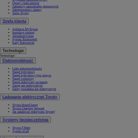
Opony i koła zimowe
Zabudowy samochodów dostawczych
Zabezpieczenia i alarmy
Sklep Toyoty
Strefa klienta
Aplikacja MyToyota
Instrukcje obsługi
Aktualizacja map
System Bluetooth®
Karty Ratownicze
Technologie
Technologie
Elektromobilność
Lider elektromobilności
Napęd hybrydowy
Napęd hybrydowy typu plug-in
Napęd wodorowy
Napęd elektryczny na baterię
Zasięg aut elektrycznych
Zalety posiadania aut elektrycznych
Ładowanie elektrycznej Toyoty
Toyota HomeCharge
Toyota Charging Network
Jak naładować elektryczną Toyotę?
Systemy bezpieczeństwa
Toyota T-Mate
System eCall