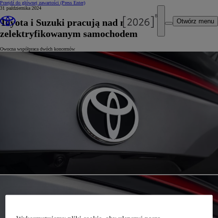
Przejdź do głównej zawartości
(Press Enter)
31 października 2024
Toyota i Suzuki pracują nad nowym
Otwórz menu
zelektryfikowanym samochodem
Owocna współpraca dwóch koncernów