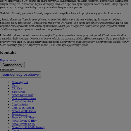
Nowy elektryczny SUV będzie się charakteryzował dynamicznym układem jezdnym, komfortową kabiną oraz
dużym zasięgiem. Samochód będzie dostępny również z opcjonalnym napędem na cztery koła, który zapewni
jeszcze lepsze osiągi, a auto będzie się prowadzić bezpiecznie i pewnie.
Toshihiro Suzuki, prezydent Suzuki, wspomniał o wspólnych celach, przyświecających obu koncernom:
„Suzuki dostarczy Toyocie swój pierwszy samochód elektryczny. Jestem wdzięczny, że nasza współpraca
pogłębia się w ten sposób. Pozostajemy rynkowymi rywalami, ale nasze zacieśnione partnerstwo ma na celu
wspólne rozwiązywanie problemów społecznych, takich jak osiągnięcie neutralności pod względem emisji
dwutlenku węgla w oparciu o wielotorowe podejście”.
Lider elektryfikacji w sektorze motoryzacji – Toyota – sprzedała do tej pory już ponad 27 mln samochodów
z napędem hybrydowym. Koncern w swojej ofercie ma aż cztery zelektryfikowane napędy. Są to pełne hybrydy,
hybrydy typu plug-in, auta z bateryjnym napędem elektrycznym oraz samochody elektryczne na wodór. Nowy
SUV poszerzy gamę elektrycznych modeli, a klienci zyskają szerszy wybór.
Kontakt
Napisz do nas
Samochody
Samochody
Samochody osobowe
Nowe Aygo X
Yaris
GR Yaris
Yaris Cross
Nowy Yaris Cross
Nowy Urban Cruiser
Corolla Hatchback
Corolla Sedan
Corolla TS Kombi
Nowa Corolla Cross
Toyota C-HR
Toyota C-HR Plug-in
Nowa Toyota C-HR+
Nowa Toyota bZ4X
Nowa Toyota bZ4X Touring
Camry