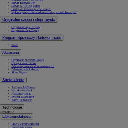
Serwis Dobrych Cen
Serwis w ASO się opłaca
Dostęp do informacji serwisowych
Wykaz wydanych zaświadczeń o odbytym szkoleniu (pdf)
Oryginalne części i oleje Toyota
Oryginalne części Toyoty
Oryginalne oleje Toyoty
Program Sprzedaży Hurtowej Trade
Trade
Akcesoria
Oryginalne akcesoria Toyoty
Opony i koła zimowe
Zabudowy samochodów dostawczych
Zabezpieczenia i alarmy
Sklep Toyoty
Strefa klienta
Aplikacja MyToyota
Instrukcje obsługi
Aktualizacja map
System Bluetooth®
Karty Ratownicze
Technologie
Technologie
Elektromobilność
Lider elektromobilności
Napęd hybrydowy