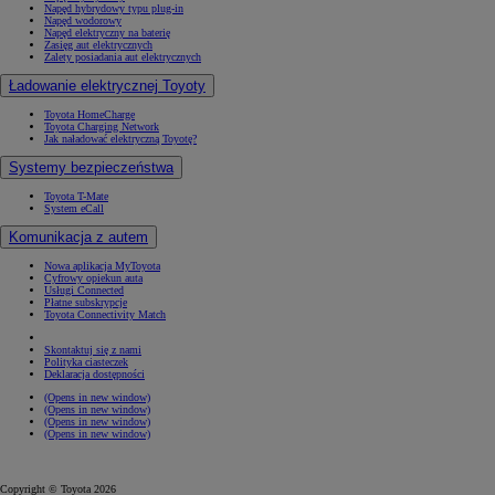
Napęd hybrydowy typu plug-in
Napęd wodorowy
Napęd elektryczny na baterię
Zasięg aut elektrycznych
Zalety posiadania aut elektrycznych
Ładowanie elektrycznej Toyoty
Toyota HomeCharge
Toyota Charging Network
Jak naładować elektryczną Toyotę?
Systemy bezpieczeństwa
Toyota T-Mate
System eCall
Komunikacja z autem
Nowa aplikacja MyToyota
Cyfrowy opiekun auta
Usługi Connected
Płatne subskrypcje
Toyota Connectivity Match
Skontaktuj się z nami
Polityka ciasteczek
Deklaracja dostępności
(Opens in new window)
(Opens in new window)
(Opens in new window)
(Opens in new window)
Copyright © Toyota 2026