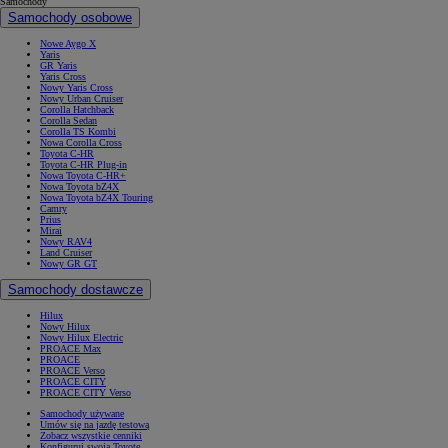
Samochody
Samochody osobowe
Nowe Aygo X
Yaris
GR Yaris
Yaris Cross
Nowy Yaris Cross
Nowy Urban Cruiser
Corolla Hatchback
Corolla Sedan
Corolla TS Kombi
Nowa Corolla Cross
Toyota C-HR
Toyota C-HR Plug-in
Nowa Toyota C-HR+
Nowa Toyota bZ4X
Nowa Toyota bZ4X Touring
Camry
Prius
Mirai
Nowy RAV4
Land Cruiser
Nowy GR GT
Samochody dostawcze
Hilux
Nowy Hilux
Nowy Hilux Electric
PROACE Max
PROACE
PROACE Verso
PROACE CITY
PROACE CITY Verso
Samochody używane
Umów się na jazdę testową
Zobacz wszystkie cenniki
Konfiguruj swoją Toyotę