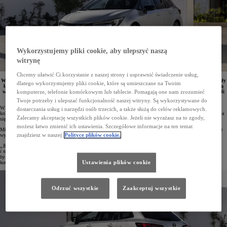
Wykorzystujemy pliki cookie, aby ulepszyć naszą
witrynę
Chcemy ułatwić Ci korzystanie z naszej strony i usprawnić świadczenie usług,
W 2023 roku Toyota była najchętniej wybieraną marką przez klientów flotowych. Firmy zarejestrowały
dlatego wykorzystujemy pliki cookie, które są umieszczane na Twoim
łącznie 69 859 osobowych i dostawczych pojazdów japońskiego koncernu. Największą popularnością
wśród kupujących cieszyła się Corolla. W Top10 rynku flotowego w Polsce znalazło się aż pięć modeli
komputerze, telefonie komórkowym lub tablecie. Pomagają one nam zrozumieć
Toyoty.
Twoje potrzeby i ulepszać funkcjonalność naszej witryny. Są wykorzystywane do
W 2023 roku firmy zarejestrowały 69 859 samochodów osobowych i dostawczych Toyoty – więcej niż dwie
dostarczania usług i narzędzi osób trzecich, a także służą do celów reklamowych.
kolejne marki w zestawieniu razem wzięte. Toyota poprawiła swój wynik aż o 29%! Japońska marka umocniła
Zalecamy akceptację wszystkich plików cookie. Jeżeli nie wyrażasz na to zgody,
się na pozycji lidera, a jej udział w rynku wzrósł do 17,5%.
możesz łatwo zmienić ich ustawienia. Szczegółowe informacje na ten temat
Mirosław Sochacki, Corporate Sales Senior Manager w Toyota Central Europe, podsumowując ubiegłoroczne
znajdziesz w naszej
Polityce plików cookie.
wyniki, podkreślił:
„Bardzo nas cieszy niesłabnące zainteresowanie polskich firm naszymi nowoczesnymi, oszczędnymi
i niskoemisyjnymi samochodami. Nieustannie uważnie analizujemy rynek i dokładamy wszelkich starań,
by oferować naszym partnerom auta, jakich potrzebują. Dzięki zaufaniu naszych klientów kolejny rok
Ustawienia plików cookie
kończymy na pozycji lidera rynku, a Corolla stała się synonimem auta flotowego”
.
Odrzuć wszystkie
Zaakceptuj wszystkie