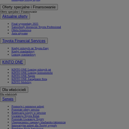
Oferty specjalne i Finansowanie
Oferty specjalne i Finansowanie
Aktualne oferty
Finał wyprzedaży 2025
Samochody dostawcze Toyota Professional
Oferta biznesowa
Auta używane
Toyota Financial Services
Kredyt niższych rat Toyota Easy
Kredyt standardowy
Leasing standardowy
KINTO ONE
KINTO ONE Leasing niższych rat
KINTO ONE Leasing konsumencki
KINTO ONE Najem
KINTO ONE Zarządzanie flotą
KINTO Mobility
Dla właścicieli
Dla właścicieli
Serwis
Promocje i sezonowe usługi
Pozostałe oferty serwisu
Rezerwacja wizyty w serwisie
Gwarancja Toyota Relax
Pozostałe Gwarancje Toyoty
Ubezpieczenia i naprawy blacharsko-lakiernicze
Innowacyjne usługi dla Twojej wygody
Bezpłatne Akcje Serwisowe