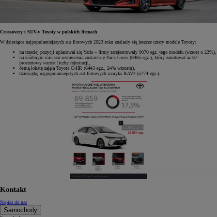
Crossovery i SUV-y Toyoty w polskich firmach
W dziesiątce najpopularniejszych aut flotowych 2023 roku znalazły się jeszcze cztery modele Toyoty:
na trzeciej pozycji uplasował się Yaris – firmy zarejestrowały 9070 egz. tego modelu (wzrost o 22%),
na siódmym miejscu zestawienia znalazł się Yaris Cross (6485 egz.), który zanotował aż 87-
procentowy wzrost liczby rejestracji,
ósmą lokatę zajęła Toyota C-HR (6443 egz., 24% wzrostu),
dziesiątkę najpopularniejszych aut flotowych zamyka RAV4 (5774 egz.).
Kontakt
Napisz do nas
Samochody