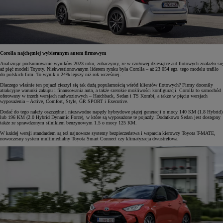
Corolla najchętniej wybieranym autem firmowym
Analizując podsumowanie wyników 2023 roku, zobaczymy, że w czołowej dziesiątce aut flotowych znalazło się
aż pięć modeli Toyoty. Niekwestionowanym liderem rynku była Corolla – aż 23 054 egz. tego modelu trafiło
do polskich firm. To wynik o 24% lepszy niż rok wcześniej.
Dlaczego właśnie ten pojazd cieszył się tak dużą popularnością wśród klientów flotowych? Firmy doceniły
atrakcyjne warunki zakupu i finansowania auta, a także szerokie możliwości konfiguracji. Corolla to samochód
oferowany w trzech wersjach nadwoziowych – Hatchback, Sedan i TS Kombi, a także w pięciu wersjach
wyposażenia – Active, Comfort, Style, GR SPORT i Executive.
Dodać do tego należy oszczędne i niezawodne napędy hybrydowe piątej generacji o mocy 140 KM (1.8 Hybrid)
lub 196 KM (2.0 Hybrid Dynamic Force), w które są wyposażone te pojazdy. Dodatkowo Sedan jest dostępny
także ze sprawdzonym silnikiem benzynowym 1.5 o mocy 125 KM.
W każdej wersji standardem są też najnowsze systemy bezpieczeństwa i wsparcia kierowcy Toyota T-MATE,
nowoczesny system multimedialny Toyota Smart Connect czy klimatyzacja dwustrefowa.