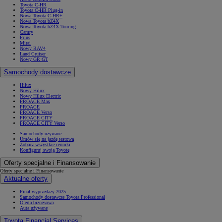
Toyota C-HR
Toyota C-HR Plug-in
Nowa Toyota C-HR+
Nowa Toyota bZ4X
Nowa Toyota bZ4X Touring
Camry
Prius
Mirai
Nowy RAV4
Land Cruiser
Nowy GR GT
Samochody dostawcze
Hilux
Nowy Hilux
Nowy Hilux Electric
PROACE Max
PROACE
PROACE Verso
PROACE CITY
PROACE CITY Verso
Samochody używane
Umów się na jazdę testową
Zobacz wszystkie cenniki
Konfiguruj swoją Toyotę
Oferty specjalne i Finansowanie
Oferty specjalne i Finansowanie
Aktualne oferty
Finał wyprzedaży 2025
Samochody dostawcze Toyota Professional
Oferta biznesowa
Auta używane
Toyota Financial Services