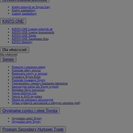
Kredyt niższych rat Toyota Easy
Kredyt standardowy
Leasing standardowy
KINTO ONE
KINTO ONE Leasing niższych rat
KINTO ONE Leasing konsumencki
KINTO ONE Najem
KINTO ONE Zarządzanie flotą
KINTO Mobility
Dla właścicieli
Dla właścicieli
Serwis
Promocje i sezonowe usługi
Pozostałe oferty serwisu
Rezerwacja wizyty w serwisie
Gwarancja Toyota Relax
Pozostałe Gwarancje Toyoty
Ubezpieczenia i naprawy blacharsko-lakiernicze
Innowacyjne usługi dla Twojej wygody
Bezpłatne Akcje Serwisowe
Serwis Dobrych Cen
Serwis w ASO się opłaca
Dostęp do informacji serwisowych
Wykaz wydanych zaświadczeń o odbytym szkoleniu (pdf)
Oryginalne części i oleje Toyota
Oryginalne części Toyoty
Oryginalne oleje Toyoty
Program Sprzedaży Hurtowej Trade