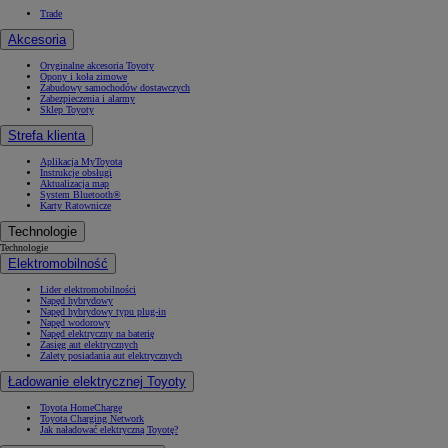
Trade
Akcesoria
Oryginalne akcesoria Toyoty
Opony i koła zimowe
Zabudowy samochodów dostawczych
Zabezpieczenia i alarmy
Sklep Toyoty
Strefa klienta
Aplikacja MyToyota
Instrukcje obsługi
Aktualizacja map
System Bluetooth®
Karty Ratownicze
Technologie
Technologie
Elektromobilność
Lider elektromobilności
Napęd hybrydowy
Napęd hybrydowy typu plug-in
Napęd wodorowy
Napęd elektryczny na baterię
Zasięg aut elektrycznych
Zalety posiadania aut elektrycznych
Ładowanie elektrycznej Toyoty
Toyota HomeCharge
Toyota Charging Network
Jak naładować elektryczną Toyotę?