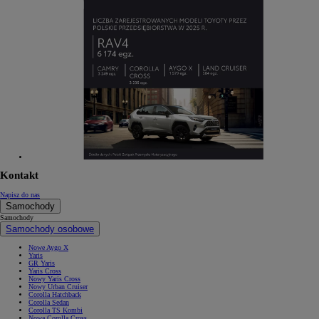
Kontakt
Napisz do nas
Samochody
Samochody
Samochody osobowe
Nowe Aygo X
Yaris
GR Yaris
Yaris Cross
Nowy Yaris Cross
Nowy Urban Cruiser
Corolla Hatchback
Corolla Sedan
Corolla TS Kombi
Nowa Corolla Cross