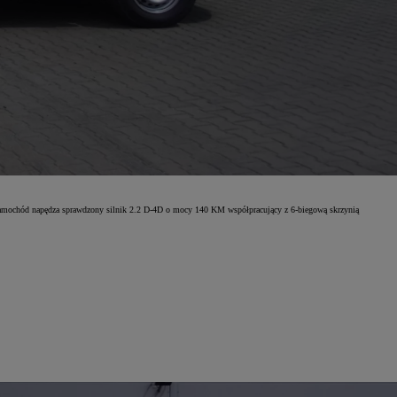
amochód napędza sprawdzony silnik 2.2 D-4D o mocy 140 KM współpracujący z 6-biegową skrzynią