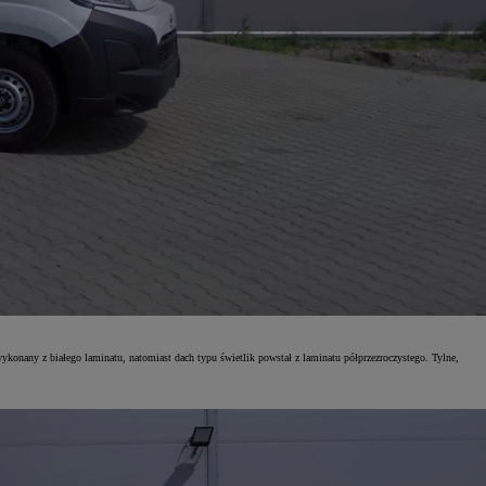
y z białego laminatu, natomiast dach typu świetlik powstał z laminatu półprzezroczystego. Tylne,