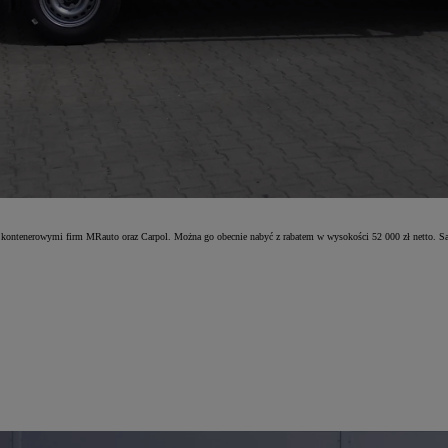
ontenerowymi firm MRauto oraz Carpol. Można go obecnie nabyć z rabatem w wysokości 52 000 zł netto. S