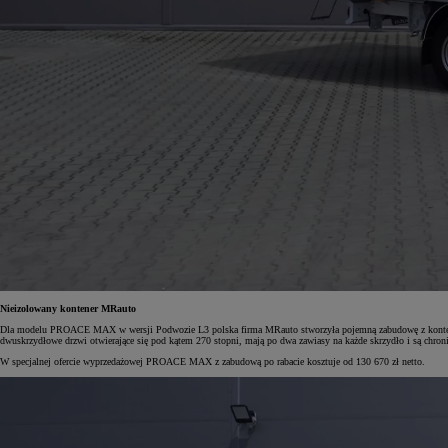
Od
105 300 zł
Corolla Hatchback
HYBRID
Nieizolowany kontener MRauto
Dla modelu PROACE MAX w wersji Podwozie L3 polska firma MRauto stworzyła pojemną zabudowę z kontenere
dwuskrzydłowe drzwi otwierające się pod kątem 270 stopni, mają po dwa zawiasy na każde skrzydło i są chr
W specjalnej ofercie wyprzedażowej PROACE MAX z zabudową po rabacie kosztuje od 130 670 zł netto.