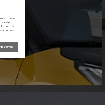
okie, które są
potrzeby i
także służą do
łatwo zmienić
uj wszystkie