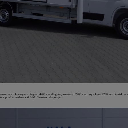
m nieizolowanym o długości 4200 mm długości, szerokości 2200 mm i wysokości 2200 mm. Został on wykonan
onione przed uszkodzeniami dzięki listwom odbojowym.