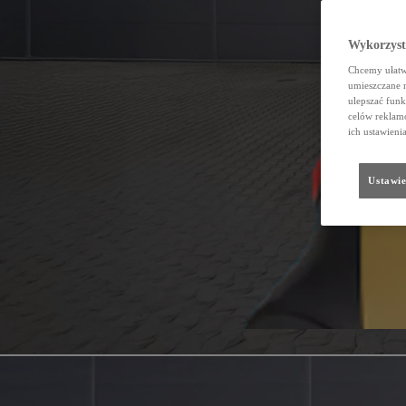
Wykorzystu
Chcemy ułatwi
umieszczane 
ulepszać funk
celów reklamo
ich ustawieni
Ustawie