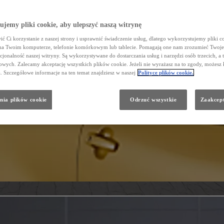
jemy pliki cookie, aby ulepszyć naszą witrynę
ć Ci korzystanie z naszej strony i usprawnić świadczenie usług, dlatego wykorzystujemy pliki co
na Twoim komputerze, telefonie komórkowym lub tablecie. Pomagają one nam zrozumieć Twoje 
cjonalność naszej witryny. Są wykorzystywane do dostarczania usług i narzędzi osób trzecich, a 
wych. Zalecamy akceptację wszystkich plików cookie. Jeżeli nie wyrażasz na to zgody, możesz 
a. Szczegółowe informacje na ten temat znajdziesz w naszej
Polityce plików cookie.
nia plików cookie
Odrzuć wszystkie
Zaakcept