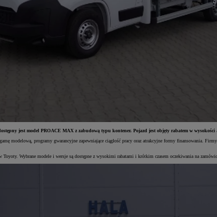
al dostępny jest model PROACE MAX z zabudową typu kontener. Pojazd jest objęty rabatem w wysokości 
ę modelową, programy gwarancyjne zapewniające ciągłość pracy oraz atrakcyjne formy finansowania. Firmy co
 Toyoty. Wybrane modele i wersje są dostępne z wysokimi rabatami i krótkim czasem oczekiwania na zamówi