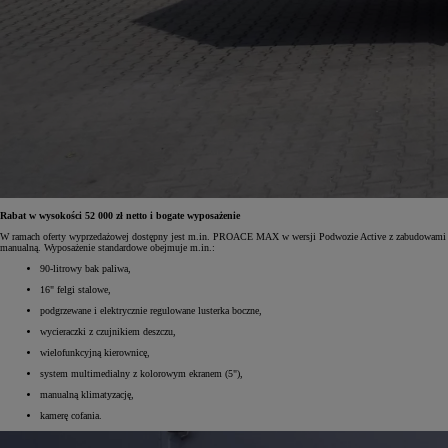
Rabat w wysokości 52 000 zł netto i bogate wyposażenie
W ramach oferty wyprzedażowej dostępny jest m.in. PROACE MAX w wersji Podwozie Active z zabudowami k
manualną. Wyposażenie standardowe obejmuje m.in.:
90-litrowy bak paliwa,
16" felgi stalowe,
podgrzewane i elektrycznie regulowane lusterka boczne,
wycieraczki z czujnikiem deszczu,
wielofunkcyjną kierownicę,
system multimedialny z kolorowym ekranem (5"),
manualną klimatyzację,
kamerę cofania.