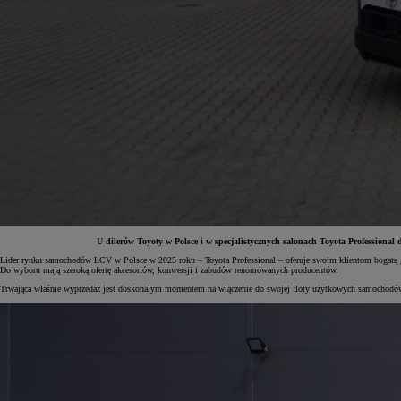
U dilerów Toyoty w Polsce i w specjalistycznych salonach Toyota Profession
Lider rynku samochodów LCV w Polsce w 2025 roku – Toyota Professional – oferuje swoim klientom bogatą gam
Do wyboru mają szeroką ofertę akcesoriów, konwersji i zabudów renomowanych producentów.
Od
81 900 zł
Trwająca właśnie wyprzedaż jest doskonałym momentem na włączenie do swojej floty użytkowych samochodów
Yaris Cross
HYBRID