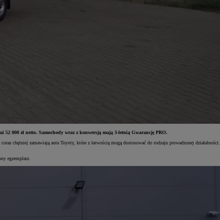
aż 52 000 zł netto. Samochody wraz z konwersją mają 3-letnią Gwarancję PRO.
raz chętniej zamawiają auta Toyoty, które z łatwością mogą dostosować do rodzaju prowadzonej działalności.
ony egzemplarz.