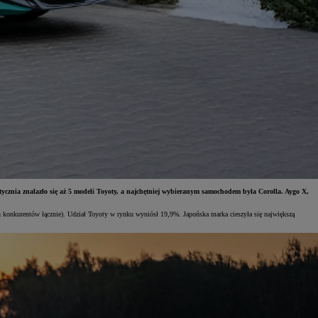
cznia znalazło się aż 5 modeli Toyoty, a najchętniej wybieranym samochodem była Corolla. Aygo X,
konkurentów łącznie). Udział Toyoty w rynku wyniósł 19,9%. Japońska marka cieszyła się największą