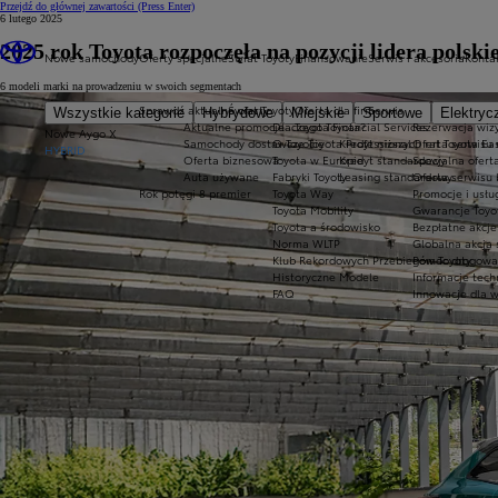
Przejdź do głównej zawartości
(Press Enter)
6 lutego 2025
2025 rok Toyota rozpoczęła na pozycji lidera polski
Nowe samochody
Oferty specjalne
Świat Toyoty
Finansowanie
Serwis i akcesoria
Konta
6 modeli marki na prowadzeniu w swoich segmentach
Sprawdź aktualne oferty
Świat Toyoty
Oferta dla firm
Serwis
Wszystkie kategorie
Hybrydowe
Miejskie
Sportowe
Elektryc
Aktualne promocje
Dlaczego Toyota?
Toyota Financial Services
Rezerwacja wizy
Nowe Aygo X
Samochody dostawcze Toyota Professional
O Toyocie
Kredyt niższych rat Toyota Ea
Oferta serwisu
HYBRID
Oferta biznesowa
Toyota w Europie
Kredyt standardowy
Specjalna ofert
Auta używane
Fabryki Toyoty
Leasing standardowy
Oferta serwisu 
Rok potęgi 8 premier
Toyota Way
Promocje i usł
Toyota Mobility
Gwarancje Toyo
Toyota a środowisko
Bezpłatne akcj
Norma WLTP
Globalna akcja
Klub Rekordowych Przebiegów Toyoty
Pomoc drogowa w
Historyczne Modele
Informacje tech
FAQ
Innowacje dla 