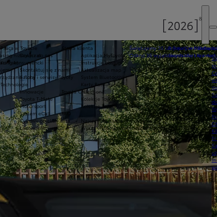
Praca w Toyocie
Strefa klienta
Świętujemy 35 lat Toyoty w Polsce
Toyota Central Europ
Zarządza
sing niższych rat
Dołącz do nas
Aplikacja MyToyota
Odkryj 35 wyjątkowych ofert
Skontaktuj się z nam
Komfort 
Ak
asing konsumencki
Kontakt
Instrukcje obsługi
pr
Umów się na jazdę testową
Zapytaj 
ajem
Skontaktuj się z nami
Aktualizacja map
Ce
floty
ządzanie flotą
Salony i serwisy Toyoty
System Bluetooth®
ws
y
Technologie
Karty Ratownicze
mo
Innowacje
Toyota Collection
Kalkulat
S
Toyota T-Mate
Kolekcje Toyoty
do
Motorsport
Kolekcje Toyoty Gazoo Racing
To
System eCall
FAQ
Pr
Cyfrowy opiekun auta
Najczęściej zadawane pytania
Of
Ładowanie
Wykaz wydanych zaświadczeń o odbytym szkoleniu (pdf)
KI
Connected
fi
S
u
in
w
U
si
ja
te