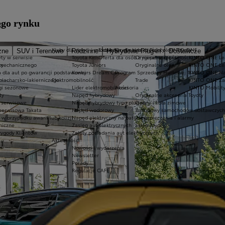
ego rynku
kt
Kluby dla dzieci i młodzieży
Ekobonus dla hybryd Toyoty
Oryginalne części i oleje Toyoty
KINTO ONE
zne
SUV i Terenowe
Rodzinne
Hybrydowe Plug-in
Dostawcze
ty w serwisie
Toyota Kids
Oferta dla osób z niepełnosprawnościami
Oryginalne części
KINTO ONE Lea
sy
 mechanicznego
Toyota Juniors
Oryginalne oleje
KINTO ONE Le
a dla aut po gwarancji podstawowej
Konkurs Dream Car
Program Sprzedaży Hurtowej Trade
KINTO ONE N
blacharsko-lakierniczego
Elektromobilność
Trade
KINTO ONE Zar
ugi sezonowe
Lider elektromobilności
Akcesoria
KINTO Mobilit
ty
Napęd hybrydowy
Oryginalne akcesoria Toyoty
e serwisowe
Napęd hybrydowy typu plug-in
Opony i koła zimowe
 serwisowa Takata
Napęd wodorowy
Zabudowy samochodów dostawczych
 przypadku awarii lub kolizji
Napęd elektryczny na baterię
Zabezpieczenia i alarmy
niczne
Zasięg aut elektrycznych
Sklep Toyoty
wygody Klientów
Zalety posiadania aut elektrycznych
Aktualności
Nowości i wydarzenia
Newsletter
Porady
Regulacje CAFE