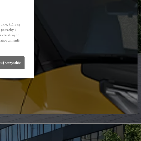
okie, które są
potrzeby i
także służą do
łatwo zmienić
uj wszystkie