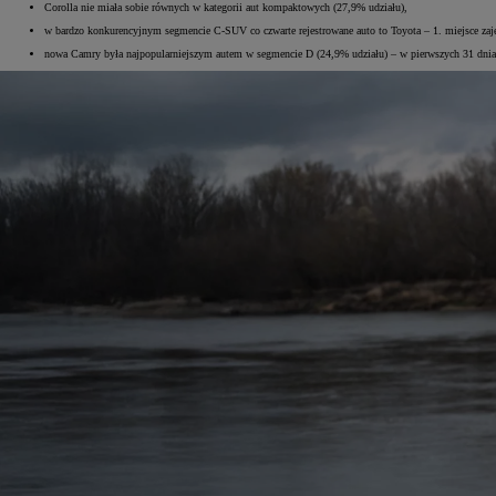
Corolla nie miała sobie równych w kategorii aut kompaktowych (27,9% udziału),
w bardzo konkurencyjnym segmencie C-SUV co czwarte rejestrowane auto to Toyota – 1. miejsce zajęł
nowa Camry była najpopularniejszym autem w segmencie D (24,9% udziału) – w pierwszych 31 dniach
Od
105 300 zł
Corolla Hatchback
HYBRID