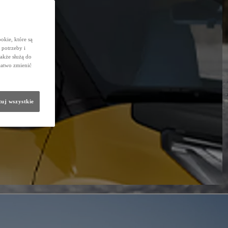
okie, które są
potrzeby i
także służą do
łatwo zmienić
uj wszystkie