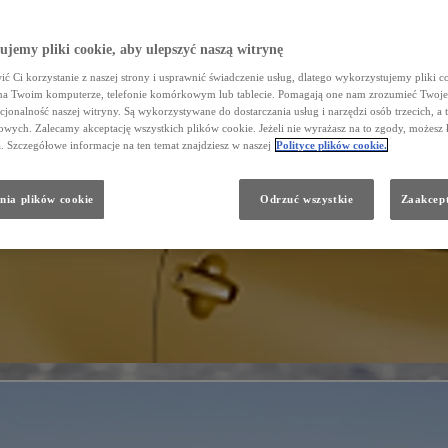
jemy pliki cookie, aby ulepszyć naszą witrynę
ć Ci korzystanie z naszej strony i usprawnić świadczenie usług, dlatego wykorzystujemy pliki co
na Twoim komputerze, telefonie komórkowym lub tablecie. Pomagają one nam zrozumieć Twoje 
cjonalność naszej witryny. Są wykorzystywane do dostarczania usług i narzędzi osób trzecich, a 
wych. Zalecamy akceptację wszystkich plików cookie. Jeżeli nie wyrażasz na to zgody, możesz 
a. Szczegółowe informacje na ten temat znajdziesz w naszej
Polityce plików cookie.
nia plików cookie
Odrzuć wszystkie
Zaakcept