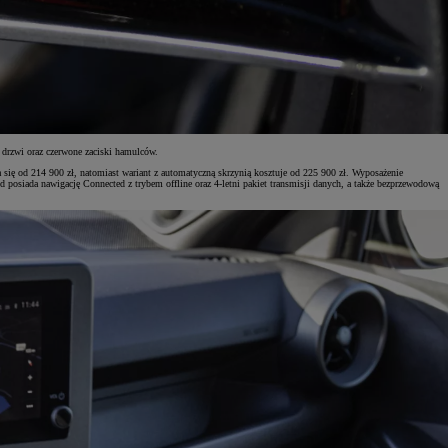
drzwi oraz czerwone zaciski hamulców.
się od 214 900 zł, natomiast wariant z automatyczną skrzynią kosztuje od 225 900 zł. Wyposażenie
osiada nawigację Connected z trybem offline oraz 4-letni pakiet transmisji danych, a także bezprzewodową