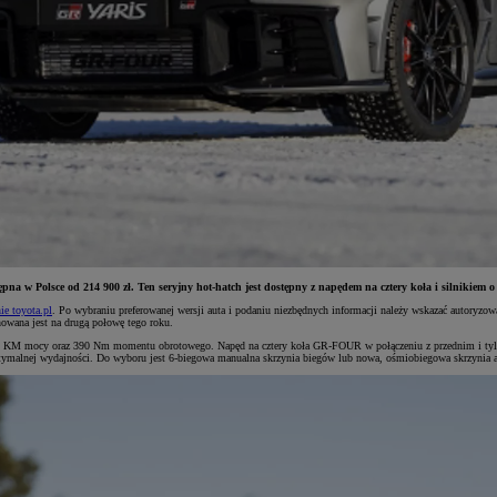
ępna w Polsce od 214 900 zł. Ten seryjny hot-hatch jest dostępny z napędem na cztery koła i silnik
ie toyota.pl
. Po wybraniu preferowanej wersji auta i podaniu niezbędnych informacji należy wskazać autoryzow
owana jest na drugą połowę tego roku.
 280 KM mocy oraz 390 Nm momentu obrotowego. Napęd na cztery koła GR-FOUR w połączeniu z przednim i t
optymalnej wydajności. Do wyboru jest 6-biegowa manualna skrzynia biegów lub nowa, ośmiobiegowa skrzynia