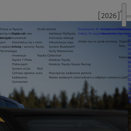
Praca w Toyocie
Strefa klienta
Świętujemy 35 lat Toyoty w Polsce
Toyota Central Europ
Zarządza
sing niższych rat
Dołącz do nas
Aplikacja MyToyota
Odkryj 35 wyjątkowych ofert
Skontaktuj się z nam
Komfort 
Ak
asing konsumencki
Kontakt
Instrukcje obsługi
pr
Umów się na jazdę testową
Zapytaj 
ajem
Skontaktuj się z nami
Aktualizacja map
Ce
floty
ządzanie flotą
Salony i serwisy Toyoty
System Bluetooth®
ws
y
Technologie
Karty Ratownicze
mo
Innowacje
Toyota Collection
Kalkulat
S
Toyota T-Mate
Kolekcje Toyoty
do
Motorsport
Kolekcje Toyoty Gazoo Racing
To
System eCall
FAQ
Pr
Cyfrowy opiekun auta
Najczęściej zadawane pytania
Of
Ładowanie
Wykaz wydanych zaświadczeń o odbytym szkoleniu (pdf)
KI
Connected
fi
S
u
in
w
U
si
ja
te