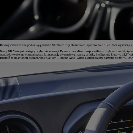
Od
105 300 zł
Corolla Hatchback
HYBRID
Rasowy charakter auta podkreślają ponadto 18-calowe felgi aluminiowe, sportowe fotele GR, dach wykonan
Nowy GR Yaris jest dostępny wyłącznie w wersji Dynamic, ale klienci mają możliwość wyboru spośród pięciu r
standardowe obejmuje automatyczną klimatyzację dwustrefową, kamerę cofania, inteligentny kluczyk, 12,3" c
łączność ze smartfonem poprzez Apple CarPlay i Android Auto. Wersja z automatyczną skrzynią biegów GAZOO