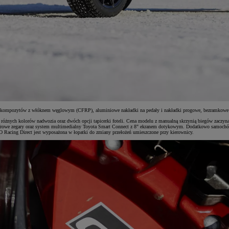
y z kompozytów z włóknem węglowym (CFRP), aluminiowe nakładki na pedały i nakładki progowe, bezramkowe 
óżnych kolorów nadwozia oraz dwóch opcji tapicerki foteli. Cena modelu z manualną skrzynią biegów zaczyna 
yfrowe zegary oraz system multimedialny Toyota Smart Connect z 8" ekranem dotykowym. Dodatkowo samochód p
 Racing Direct jest wyposażona w łopatki do zmiany przełożeń umieszczone przy kierownicy.