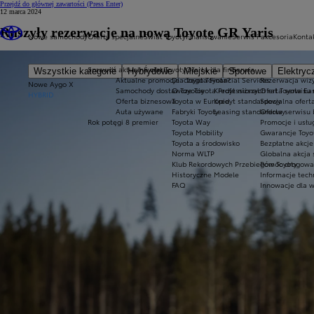
Przejdź do głównej zawartości
(Press Enter)
12 marca 2024
Ruszyły rezerwacje na nową Toyotę GR Yaris
Nowe samochody
Oferty specjalne
Świat Toyoty
Finansowanie
Serwis i akcesoria
Konta
Sprawdź aktualne oferty
Świat Toyoty
Oferta dla firm
Serwis
Wszystkie kategorie
Hybrydowe
Miejskie
Sportowe
Elektryc
Aktualne promocje
Dlaczego Toyota?
Toyota Financial Services
Rezerwacja wizy
Nowe Aygo X
Samochody dostawcze Toyota Professional
O Toyocie
Kredyt niższych rat Toyota Ea
Oferta serwisu
HYBRID
Oferta biznesowa
Toyota w Europie
Kredyt standardowy
Specjalna ofert
Auta używane
Fabryki Toyoty
Leasing standardowy
Oferta serwisu 
Rok potęgi 8 premier
Toyota Way
Promocje i usł
Toyota Mobility
Gwarancje Toyo
Toyota a środowisko
Bezpłatne akcj
Norma WLTP
Globalna akcja
Klub Rekordowych Przebiegów Toyoty
Pomoc drogowa w
Historyczne Modele
Informacje tech
FAQ
Innowacje dla 