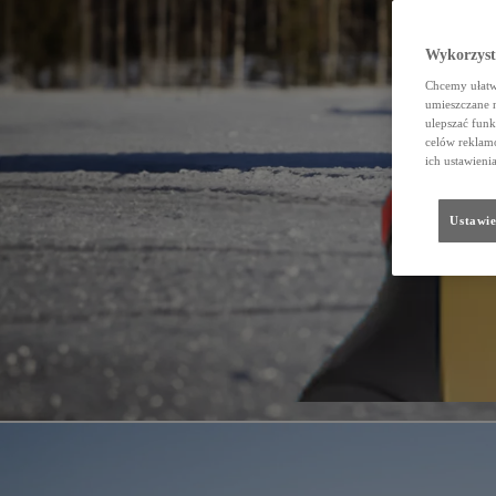
Wykorzystu
Chcemy ułatwi
umieszczane 
ulepszać funk
celów reklamo
ich ustawieni
Ustawie