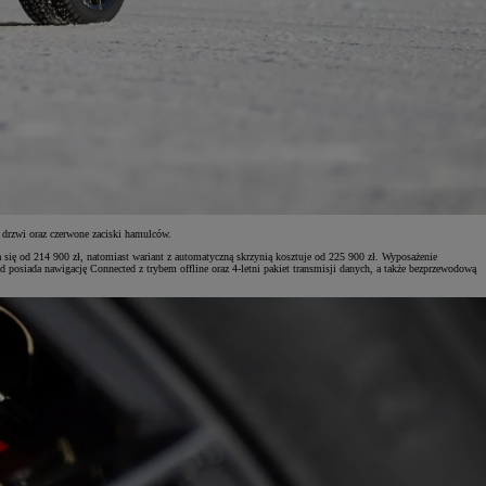
drzwi oraz czerwone zaciski hamulców.
się od 214 900 zł, natomiast wariant z automatyczną skrzynią kosztuje od 225 900 zł. Wyposażenie
osiada nawigację Connected z trybem offline oraz 4-letni pakiet transmisji danych, a także bezprzewodową