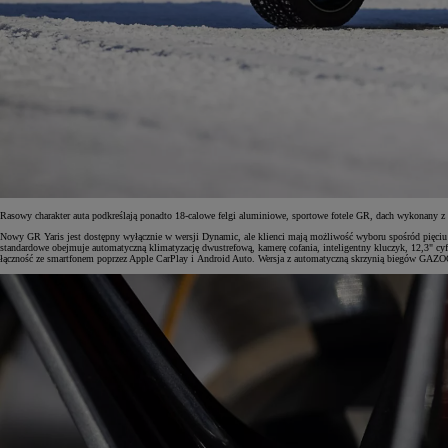
Rasowy charakter auta podkreślają ponadto 18-calowe felgi aluminiowe, sportowe fotele GR, dach wykonan
Nowy GR Yaris jest dostępny wyłącznie w wersji Dynamic, ale klienci mają możliwość wyboru spośród pięciu r
standardowe obejmuje automatyczną klimatyzację dwustrefową, kamerę cofania, inteligentny kluczyk, 12,3" c
łączność ze smartfonem poprzez Apple CarPlay i Android Auto. Wersja z automatyczną skrzynią biegów GAZOO