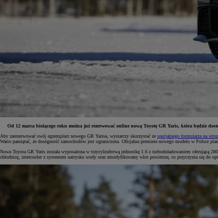
Od 12 marca bieżącego roku można już rezerwować online nową Toyotę GR Yaris, która będzie dost
Aby zarezerwować swój egzemplarz nowego GR Yarisa, wystarczy skorzystać ze
specjalnego formularza na stron
Warto pamiętać, że dostępność samochodów jest ograniczona. Oficjalna premiera nowego modelu w Polsce plan
Od
81 900 zł
Nowa Toyota GR Yaris została wyposażona w trzycylindrową jednostkę 1.6 z turbodoładowaniem oferującą
chłodnicę, intercooler z systemem natrysku wody oraz zmodyfikowany wlot powietrza, co przyczynia się do 
Yaris Cross
HYBRID