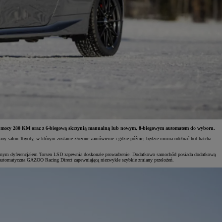
iem o mocy 280 KM oraz z 6-biegową skrzynią manualną lub nowym, 8-biegowym automatem do wyboru.
any salon Toyoty, w którym zostanie złożone zamówienie i gdzie później będzie można odebrać hot-hatcha.
ylnym dyferencjałem Torsen LSD zapewnia doskonałe prowadzenie. Dodatkowo samochód posiada dodatkową
 automatyczna GAZOO Racing Direct zapewniającą niezwykle szybkie zmiany przełożeń.