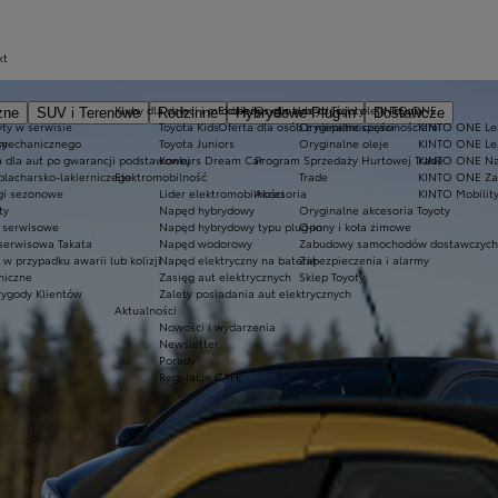
kt
Kluby dla dzieci i młodzieży
Ekobonus dla hybryd Toyoty
Oryginalne części i oleje Toyoty
KINTO ONE
zne
SUV i Terenowe
Rodzinne
Hybrydowe Plug-in
Dostawcze
ty w serwisie
Toyota Kids
Oferta dla osób z niepełnosprawnościami
Oryginalne części
KINTO ONE Lea
sy
 mechanicznego
Toyota Juniors
Oryginalne oleje
KINTO ONE Le
a dla aut po gwarancji podstawowej
Konkurs Dream Car
Program Sprzedaży Hurtowej Trade
KINTO ONE N
blacharsko-lakierniczego
Elektromobilność
Trade
KINTO ONE Zar
ugi sezonowe
Lider elektromobilności
Akcesoria
KINTO Mobilit
ty
Napęd hybrydowy
Oryginalne akcesoria Toyoty
e serwisowe
Napęd hybrydowy typu plug-in
Opony i koła zimowe
 serwisowa Takata
Napęd wodorowy
Zabudowy samochodów dostawczych
 przypadku awarii lub kolizji
Napęd elektryczny na baterię
Zabezpieczenia i alarmy
niczne
Zasięg aut elektrycznych
Sklep Toyoty
wygody Klientów
Zalety posiadania aut elektrycznych
Aktualności
Nowości i wydarzenia
Newsletter
Porady
Regulacje CAFE