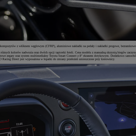
y z kompozytów z włóknem węglowym (CFRP), aluminiowe nakładki na pedały i nakładki progowe, bezramkowe 
óżnych kolorów nadwozia oraz dwóch opcji tapicerki foteli. Cena modelu z manualną skrzynią biegów zaczyna 
yfrowe zegary oraz system multimedialny Toyota Smart Connect z 8" ekranem dotykowym. Dodatkowo samochód p
 Racing Direct jest wyposażona w łopatki do zmiany przełożeń umieszczone przy kierownicy.