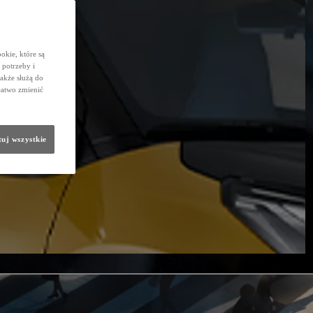
okie, które są
potrzeby i
także służą do
łatwo zmienić
uj wszystkie