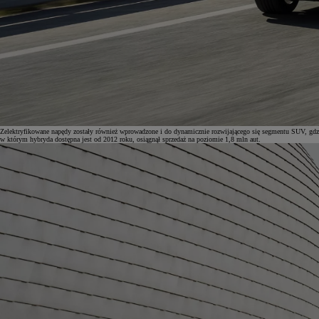
Od
105 300 zł
Corolla Hatchback
HYBRID
Zelektryfikowane napędy zostały również wprowadzone i do dynamicznie rozwijającego się segmentu SUV, gdzi
w którym hybryda dostępna jest od 2012 roku, osiągnął sprzedaż na poziomie 1,8 mln aut.