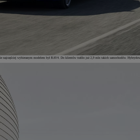
e najczęściej wybieranym modelem był RAV4. Do klientów trafiło już 2,9 mln takich samochodów. Hybrydowa C