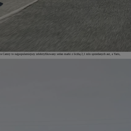
amry to najpopularniejszy zelektryfikowany sedan marki z liczbą 2,1 mln sprzedanych aut, a Yaris,