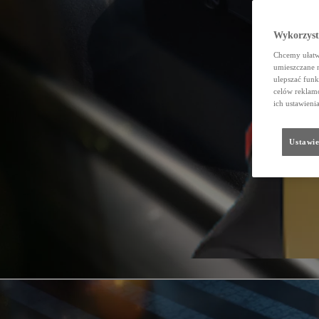
Wykorzystu
Chcemy ułatwi
umieszczane 
ulepszać funk
celów reklamo
ich ustawieni
Ustawie