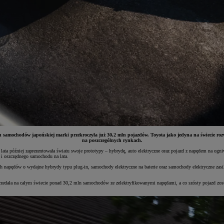
samochodów japońskiej marki przekroczyła już 30,2 mln pojazdów. Toyota jako jedyna na świecie rozw
na poszczególnych rynkach.
 4 lata później zaprezentowała światu swoje prototypy – hybrydę, auto elektryczne oraz pojazd z napędem na o
 i oszczędnego samochodu na lata.
h napędów o wydajne hybrydy typu plug-in, samochody elektryczne na baterie oraz samochody elektryczne zas
sprzedała na całym świecie ponad 30,2 mln samochodów ze zelektryfikowanymi napędami, a co szósty pojazd zo