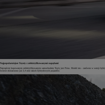
Najpopularniejsze Toyoty z zelektryfikowanymi napędami
Najczęściej kupowanym zelektryfikowanym samochodem Toyty jest Prius. Model ten – zarówno w wersji hybrydo
świecie dostarczono już 3,4 mln takich hybrydowych pojazdów.