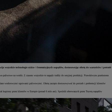
ija wszystkie technologie nisko- i bezemisyjnych napędów, dostosowując ofertę do warunków i potrzeb
gniwa paliwowe na wodór. Z czasem wszystkie te napędy trafiły do seryjnej produkcji. Prawdziwym przełomem
ilane wodorowymi ogniwami paliwowymi. Ofertę zaczęto dostosowywać do potrzeb i preferencji klientów
stał kupiony przez klientów w Europie (ponad 6 mln aut). Spośród oferowanych przez Toyotę napędów