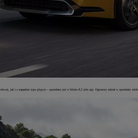
wej, jak i z napędem typu plug-in – sprzedano już w blisko 8,5 mln egz. Ogromny udział w sprzedaży zelektr