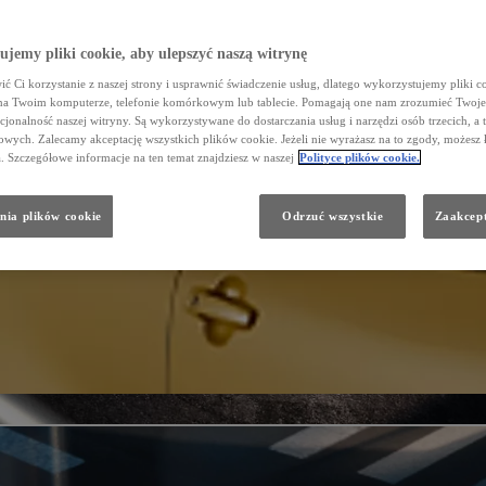
jemy pliki cookie, aby ulepszyć naszą witrynę
ć Ci korzystanie z naszej strony i usprawnić świadczenie usług, dlatego wykorzystujemy pliki co
na Twoim komputerze, telefonie komórkowym lub tablecie. Pomagają one nam zrozumieć Twoje 
cjonalność naszej witryny. Są wykorzystywane do dostarczania usług i narzędzi osób trzecich, a 
wych. Zalecamy akceptację wszystkich plików cookie. Jeżeli nie wyrażasz na to zgody, możesz 
a. Szczegółowe informacje na ten temat znajdziesz w naszej
Polityce plików cookie.
nia plików cookie
Odrzuć wszystkie
Zaakcept