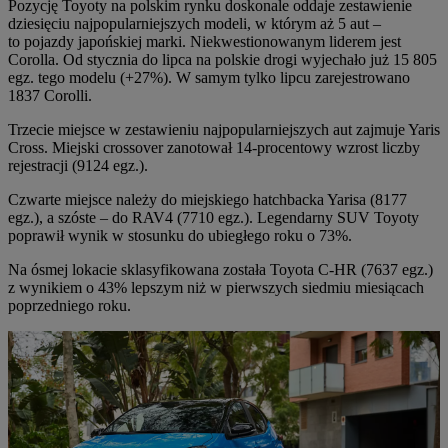
Pozycję Toyoty na polskim rynku doskonale oddaje zestawienie
dziesięciu najpopularniejszych modeli, w którym aż 5 aut –
to pojazdy japońskiej marki. Niekwestionowanym liderem jest
Corolla. Od stycznia do lipca na polskie drogi wyjechało już 15 805
egz. tego modelu (+27%). W samym tylko lipcu zarejestrowano
1837 Corolli.
Trzecie miejsce w zestawieniu najpopularniejszych aut zajmuje Yaris
Cross. Miejski crossover zanotował 14-procentowy wzrost liczby
rejestracji (9124 egz.).
Czwarte miejsce należy do miejskiego hatchbacka Yarisa (8177
egz.), a szóste – do RAV4 (7710 egz.). Legendarny SUV Toyoty
poprawił wynik w stosunku do ubiegłego roku o 73%.
Na ósmej lokacie sklasyfikowana została Toyota C-HR (7637 egz.)
z wynikiem o 43% lepszym niż w pierwszych siedmiu miesiącach
poprzedniego roku.