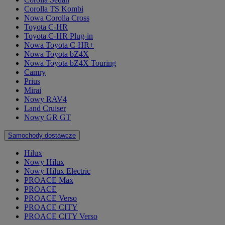
Corolla TS Kombi
Nowa Corolla Cross
Toyota C-HR
Toyota C-HR Plug-in
Nowa Toyota C-HR+
Nowa Toyota bZ4X
Nowa Toyota bZ4X Touring
Camry
Prius
Mirai
Nowy RAV4
Land Cruiser
Nowy GR GT
Samochody dostawcze
Hilux
Nowy Hilux
Nowy Hilux Electric
PROACE Max
PROACE
PROACE Verso
PROACE CITY
PROACE CITY Verso