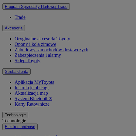
Program Sprzedaży Hurtowej Trade
Trade
Akcesoria
Oryginalne akcesoria Toyoty
Opony i koła zimowe
Zabudowy samochodów dostawczych
Zabezpieczenia i alarmy
Sklep Toyoty
Strefa klienta
Aplikacja MyToyota
Instrukcje obsługi
Aktualizacja map
System Bluetooth®
Karty Ratownicze
Technologie
Technologie
Elektromobilność