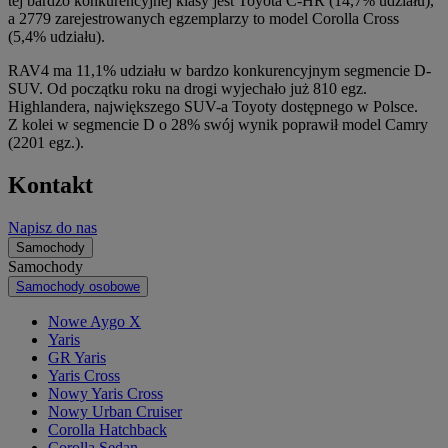
tej bardzo konkurencyjnej klasy jest Toyota C-HR (14,7% udziału),
a 2779 zarejestrowanych egzemplarzy to model Corolla Cross
(5,4% udziału).
RAV4 ma 11,1% udziału w bardzo konkurencyjnym segmencie D-
SUV. Od początku roku na drogi wyjechało już 810 egz.
Highlandera, największego SUV-a Toyoty dostępnego w Polsce.
Z kolei w segmencie D o 28% swój wynik poprawił model Camry
(2201 egz.).
Kontakt
Napisz do nas
Samochody
Samochody
Samochody osobowe
Nowe Aygo X
Yaris
GR Yaris
Yaris Cross
Nowy Yaris Cross
Nowy Urban Cruiser
Corolla Hatchback
Corolla Sedan