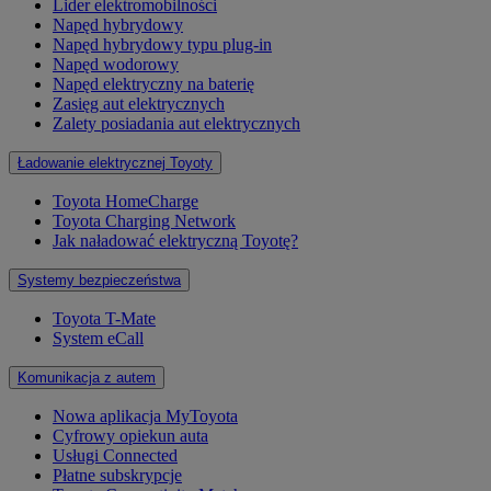
Lider elektromobilności
Napęd hybrydowy
Napęd hybrydowy typu plug-in
Napęd wodorowy
Napęd elektryczny na baterię
Zasięg aut elektrycznych
Zalety posiadania aut elektrycznych
Ładowanie elektrycznej Toyoty
Toyota HomeCharge
Toyota Charging Network
Jak naładować elektryczną Toyotę?
Systemy bezpieczeństwa
Toyota T-Mate
System eCall
Komunikacja z autem
Nowa aplikacja MyToyota
Cyfrowy opiekun auta
Usługi Connected
Płatne subskrypcje