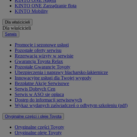
KINTO ONE Najem
KINTO ONE Zarządzanie flotą
KINTO Mobility
Dla właścicieli
Dla właścicieli
Serwis
Promocje i sezonowe usługi
Pozostałe oferty serwisu
Rezerwacja wizyty w serwisie
Gwarancja Toyota Relax
Pozostałe Gwarancje Toyoty
Ubezpieczenia i naprawy blacharsko-lakiernicze
Innowacyjne usługi dla Twojej wygody
Bezpłatne Akcje Serwisowe
Serwis Dobrych Cen
Serwis w ASO się opłaca
Dostęp do informacji serwisowych
Wykaz wydanych zaświadczeń o odbytym szkoleniu (pdf)
Oryginalne części i oleje Toyota
Oryginalne części Toyoty
Oryginalne oleje Toyoty