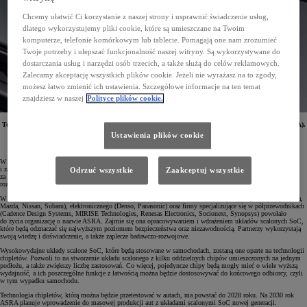
Chcemy ułatwić Ci korzystanie z naszej strony i usprawnić świadczenie usług,
dlatego wykorzystujemy pliki cookie, które są umieszczane na Twoim
komputerze, telefonie komórkowym lub tablecie. Pomagają one nam zrozumieć
Twoje potrzeby i ulepszać funkcjonalność naszej witryny. Są wykorzystywane do
dostarczania usług i narzędzi osób trzecich, a także służą do celów reklamowych.
Zalecamy akceptację wszystkich plików cookie. Jeżeli nie wyrażasz na to zgody,
możesz łatwo zmienić ich ustawienia. Szczegółowe informacje na ten temat
znajdziesz w naszej
Polityce plików cookie.
Toyota została jedną z 12 japońskich firm-założycieli Advanced SoC Reasearch for Automotive (ASRA).
Organizacja ta będzie prowadzić badania i rozwój wysokowydajnych półprzewodników
Ustawienia plików cookie
do samochodów. Układy scalone SoC wykorzystujące technologię chipletów mają trafić do seryjnej
produkcji już w 2030 roku.
W każdym samochodzie znajdziemy dziś niemal tysiąc półprzewodników, które różnią się funkcjami
i zastosowaniem. Ważną rolę odgrywają zwłaszcza układy scalone SoC (System-on-a-Chip) odpowiadające
Odrzuć wszystkie
Zaakceptuj wszystkie
za technologię jazdy autonomicznej oraz systemy multimedialne. Wymagają one najnowocześniejszych
rozwiązań oraz najwyższej mocy obliczeniowej.
W odpowiedzi na potrzeby rynku 12 japońskich przedsiębiorstw z sektorów motoryzacyjnego (Toyota, Honda,
Mazda, Nissan, Subaru), elektronicznego (Denso, Panasonic) oraz firmy specjalizujące się w półprzewodnikach
(Cadence Design Systems, MIRISE Technologies, Renesas Electronics, Socionext, Synopsys) powołało
do życia organizację o nazwie ASRA. Zajmie się ona opracowywaniem i wdrażeniem układów scalonych SoC,
które będą odznaczać się najwyższym poziomem bezpieczeństwa oraz niezawodnością. Partnerzy wykorzystają
swoją wiedzę i doświadczenie, a także zaplecze badawczo-rozwojowe.
Wysokowydajne układy scalone SoC, które będą stosowane w samochodach, zostaną one oparte na technologii
chipletów. Pozwoli to na stworzenie układu scalonego z kilku oddzielnych chipów umieszczonych na jednym
podłożu, a także zwiększy liczbę zastosowań. Co więcej, pojedyncze chipy będą mogły mieć o wiele wyższą
wydajność, a ich poszczególne funkcje z łatwością można będzie dostosowywać do końcowego odbiorcy, czyli
w tym wypadku samochodu.
Technologia chipletów, którą można będzie przetestować w autach, ma powstać do 2028 roku. Na 2030 rok
ASRA planuje wprowadzenie do masowej produkcji aut z układami scalonymi SoC nowej generacji.