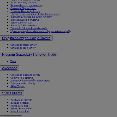
Pozostałe oferty serwisu
Rezerwacja wizyty w serwisie
Gwarancja Toyota Relax
Pozostałe Gwarancje Toyoty
Ubezpieczenia i naprawy blacharsko-lakiernicze
Innowacyjne usługi dla Twojej wygody
Bezpłatne Akcje Serwisowe
Serwis Dobrych Cen
Serwis w ASO się opłaca
Dostęp do informacji serwisowych
Wykaz wydanych zaświadczeń o odbytym szkoleniu (pdf)
Oryginalne części i oleje Toyota
Oryginalne części Toyoty
Oryginalne oleje Toyoty
Program Sprzedaży Hurtowej Trade
Trade
Akcesoria
Oryginalne akcesoria Toyoty
Opony i koła zimowe
Zabudowy samochodów dostawczych
Zabezpieczenia i alarmy
Sklep Toyoty
Strefa klienta
Aplikacja MyToyota
Instrukcje obsługi
Aktualizacja map
System Bluetooth®
Karty Ratownicze