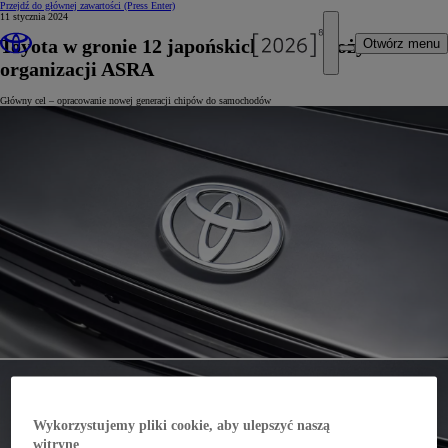
Przejdź do głównej zawartości
(Press Enter)
11 stycznia 2024
Toyota w gronie 12 japońskich firm-założycieli
Otwórz menu
organizacji ASRA
Główny cel – opracowanie nowej generacji chipów do samochodów
Wykorzystujemy pliki cookie, aby ulepszyć naszą
witrynę