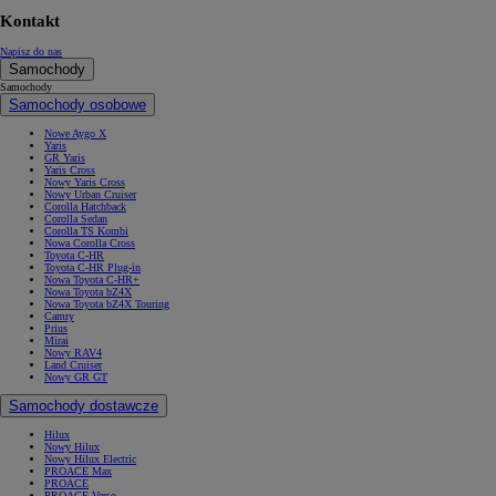
Kontakt
Napisz do nas
Samochody
Samochody
Samochody osobowe
Nowe Aygo X
Yaris
GR Yaris
Yaris Cross
Nowy Yaris Cross
Nowy Urban Cruiser
Corolla Hatchback
Corolla Sedan
Corolla TS Kombi
Nowa Corolla Cross
Toyota C-HR
Toyota C-HR Plug-in
Nowa Toyota C-HR+
Nowa Toyota bZ4X
Nowa Toyota bZ4X Touring
Camry
Prius
Mirai
Nowy RAV4
Land Cruiser
Nowy GR GT
Samochody dostawcze
Hilux
Nowy Hilux
Nowy Hilux Electric
PROACE Max
PROACE
PROACE Verso