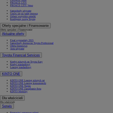
PROACE CITY
PROACE CITY Verso
Samochody używane
Umów się na jazdę testową
Zobacz wszystkie cenniki
Konfiguruj swoją Toyotę
Oferty specjalne i Finansowanie
Oferty specjalne i Finansowanie
Aktualne oferty
Finał wyprzedaży 2025
Samochody dostawcze Toyota Professional
Oferta biznesowa
Auta używane
Toyota Financial Services
Kredyt niższych rat Toyota Easy
Kredyt standardowy
Leasing standardowy
KINTO ONE
KINTO ONE Leasing niższych rat
KINTO ONE Leasing konsumencki
KINTO ONE Najem
KINTO ONE Zarządzanie flotą
KINTO Mobility
Dla właścicieli
Dla właścicieli
Serwis
Promocje i sezonowe usługi