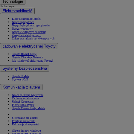
Technologie
Technologie
Elektromobilność
Lider elektromobilności
Napęd hybrydowy
Napęd hybrydowy typu plug-in
Napęd wodorowy
Napęd elektryczny na baterię
Zasięg aut elektrycznych
Zalety posiadania aut elektrycznych
Ładowanie elektrycznej Toyoty
Toyota HomeCharge
Toyota Charging Network
Jak naładować elektryczną Toyotę?
Systemy bezpieczeństwa
Toyota T-Mate
System eCall
Komunikacja z autem
Nowa aplikacja MyToyota
Cyfrowy opiekun auta
Usługi Connected
Płatne subskrypcje
Toyota Connectivity Match
Skontaktuj się z nami
Polityka ciasteczek
Deklaracja dostępności
(Opens in new window)
(Opens in new window)