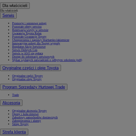
Dla właścicieli
Dla właścicieli
Serwis
Promocje i sezonowe usługi
Pozostałe oferty serwisu
Rezerwacja wizyty w serwisie
Gwarancja Toyota Relax
Pozostałe Gwarancje Toyoty
Ubezpieczenia i naprawy blacharsko-lakiernicze
Innowacyjne usługi dla Twojej wygody
Bezpłatne Akcje Serwisowe
Serwis Dobrych Cen
Serwis w ASO się opłaca
Dostęp do informacji serwisowych
Wykaz wydanych zaświadczeń o odbytym szkoleniu (pdf)
Oryginalne części i oleje Toyota
Oryginalne części Toyoty
Oryginalne oleje Toyoty
Program Sprzedaży Hurtowej Trade
Trade
Akcesoria
Oryginalne akcesoria Toyoty
Opony i koła zimowe
Zabudowy samochodów dostawczych
Zabezpieczenia i alarmy
Sklep Toyoty
Strefa klienta