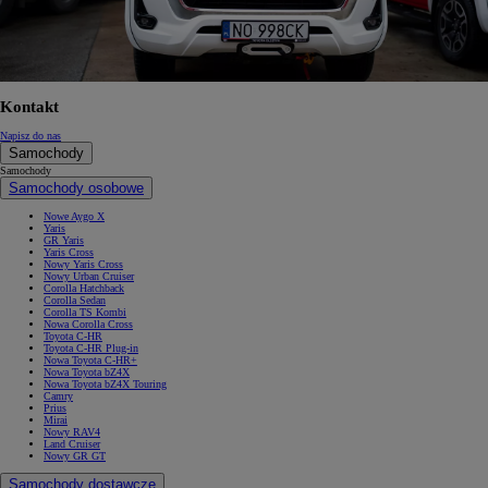
Kontakt
Napisz do nas
Samochody
Samochody
Samochody osobowe
Nowe Aygo X
Yaris
GR Yaris
Yaris Cross
Nowy Yaris Cross
Nowy Urban Cruiser
Corolla Hatchback
Corolla Sedan
Corolla TS Kombi
Nowa Corolla Cross
Toyota C-HR
Toyota C-HR Plug-in
Nowa Toyota C-HR+
Nowa Toyota bZ4X
Nowa Toyota bZ4X Touring
Camry
Prius
Mirai
Nowy RAV4
Land Cruiser
Nowy GR GT
Samochody dostawcze