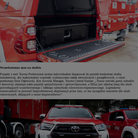
Wszechstronne auta na służbie
Pojazdy z serii Toyota Professional można indywidualnie dopasować do potrzeb konkretnej służby
mundurowej, aby maksymalnie wspierały wykonywanie zadań ratowniczych i porządkowych, o czym
przekonuje Artur Dąbrowski, Key Account Manager, Toyota Central Europe:
„Nasza szeroka gama zabudów
i konwersji obejmuje także pojazdy specjalistyczne i uprzywilejowane, a Hilux jest idealną bazą dla służb
potrzebujących wszechstronnego i lekkiego samochodu ratowniczo-rozpoznawczego. Legendarna
niezawodność to pewność bezproblemowej eksploatacji przez lata, co ma szczególne znaczenie dla służb
ratowniczych, dbających o nasze bezpieczeństwo”.