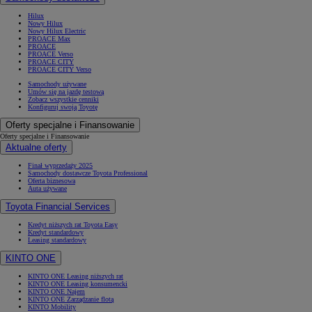
Hilux
Nowy Hilux
Nowy Hilux Electric
PROACE Max
PROACE
PROACE Verso
PROACE CITY
PROACE CITY Verso
Samochody używane
Umów się na jazdę testową
Zobacz wszystkie cenniki
Konfiguruj swoją Toyotę
Oferty specjalne i Finansowanie
Oferty specjalne i Finansowanie
Aktualne oferty
Finał wyprzedaży 2025
Samochody dostawcze Toyota Professional
Oferta biznesowa
Auta używane
Toyota Financial Services
Kredyt niższych rat Toyota Easy
Kredyt standardowy
Leasing standardowy
KINTO ONE
KINTO ONE Leasing niższych rat
KINTO ONE Leasing konsumencki
KINTO ONE Najem
KINTO ONE Zarządzanie flotą
KINTO Mobility