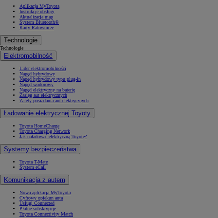
Aplikacja MyToyota
Instrukcje obsługi
Aktualizacja map
System Bluetooth®
Karty Ratownicze
Technologie
Technologie
Elektromobilność
Lider elektromobilności
Napęd hybrydowy
Napęd hybrydowy typu plug-in
Napęd wodorowy
Napęd elektryczny na baterię
Zasięg aut elektrycznych
Zalety posiadania aut elektrycznych
Ładowanie elektrycznej Toyoty
Toyota HomeCharge
Toyota Charging Network
Jak naładować elektryczną Toyotę?
Systemy bezpieczeństwa
Toyota T-Mate
System eCall
Komunikacja z autem
Nowa aplikacja MyToyota
Cyfrowy opiekun auta
Usługi Connected
Płatne subskrypcje
Toyota Connectivity Match