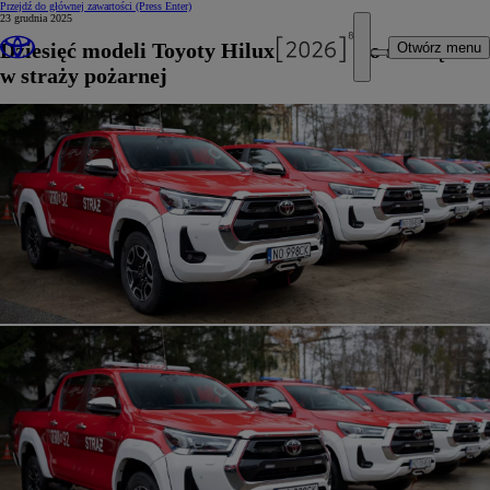
Przejdź do głównej zawartości
(Press Enter)
23 grudnia 2025
Dziesięć modeli Toyoty Hilux rozpoczęło służbę
Otwórz menu
w straży pożarnej