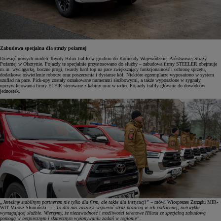
Zabudowa specjalna dla straży pożarnej
Dziesięć nowych modeli Toyoty Hilux trafiło w grudniu do Komendy Wojewódzkiej Państwowej Straży
Pożarnej w Olsztynie. Pojazdy te specjalnie przystosowano do służby – zabudowa firmy STEELER obejmuje
m.in. wyciągarkę, boczne progi, twardy hard top na pace zwiększający funkcjonalność i ochronę sprzętu,
dodatkowe oświetlenie robocze oraz poszerzenia i dystanse kół. Niektóre egzemplarze wyposażono w system
szuflad na pace. Pick-upy zostały oznakowane numerami służbowymi, a także wyposażone w sygnały
uprzywilejowania firmy ELFIR sterowane z kabiny oraz w radio. Pojazdy trafiły głównie do dowódców
jednostek.
„Jesteśmy stabilnym partnerem nie tylko dla firm, ale także dla instytucji”
– mówi Wiceprezes Zarządu MIR-
WIT Miłosz Słomiński. –
„To dla nas zaszczyt wspierać straż pożarną w ich codziennej, niezwykle
wymagającej służbie. Wierzymy, że niezawodność i możliwości terenowe Hiluxa ze specjalną zabudową
pomogą w bezpiecznym i skutecznym wykonywaniu zadań w regionie”.