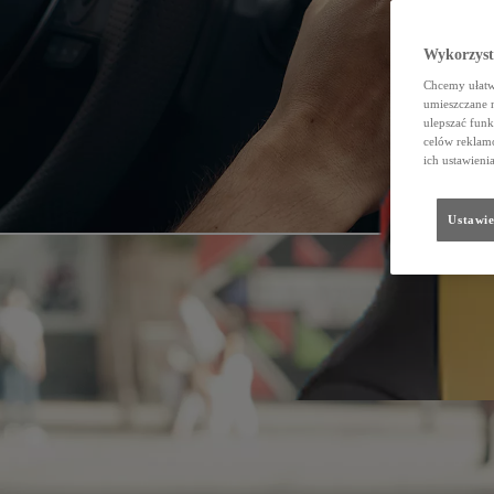
Wykorzystu
Chcemy ułatwi
umieszczane 
ulepszać funk
celów reklamo
ich ustawieni
Ustawie