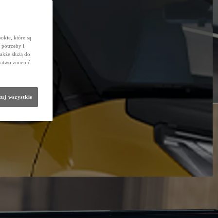
okie, które są
potrzeby i
także służą do
łatwo zmienić
uj wszystkie