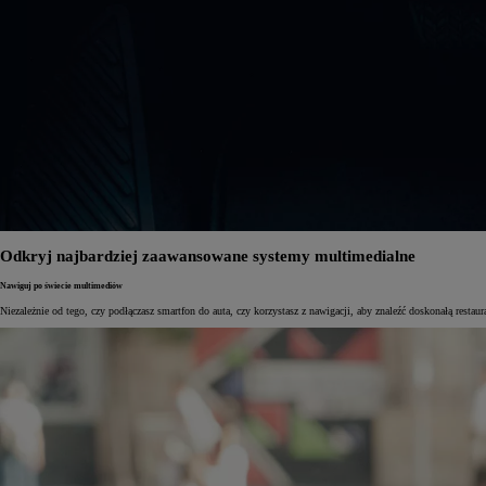
Odkryj najbardziej zaawansowane systemy multimedialne
Nawiguj po świecie multimediów
Niezależnie od tego, czy podłączasz smartfon do auta, czy korzystasz z nawigacji, aby znaleźć doskonałą resta