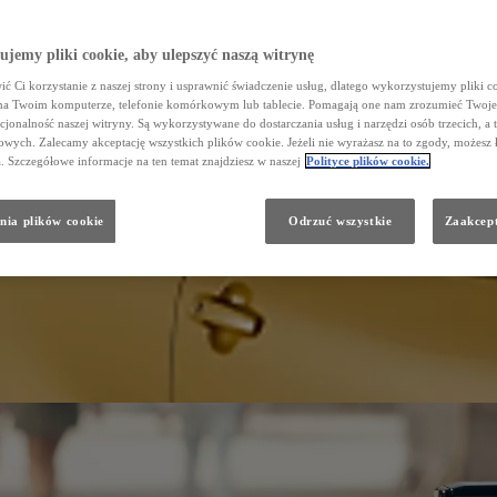
jemy pliki cookie, aby ulepszyć naszą witrynę
ć Ci korzystanie z naszej strony i usprawnić świadczenie usług, dlatego wykorzystujemy pliki co
na Twoim komputerze, telefonie komórkowym lub tablecie. Pomagają one nam zrozumieć Twoje 
cjonalność naszej witryny. Są wykorzystywane do dostarczania usług i narzędzi osób trzecich, a 
wych. Zalecamy akceptację wszystkich plików cookie. Jeżeli nie wyrażasz na to zgody, możesz 
a. Szczegółowe informacje na ten temat znajdziesz w naszej
Polityce plików cookie.
nia plików cookie
Odrzuć wszystkie
Zaakcept