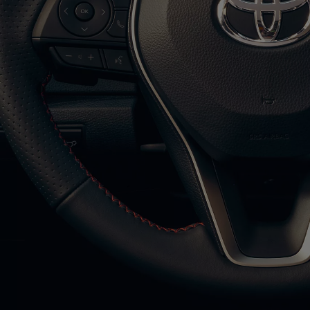
Od
81 900 zł
Yaris Cross
HYBRID