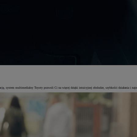
urację, system multimedialny Toyoty pozwoli Ci na więcej dzięki intuicyjnej obsłudze, szybkości działania i n