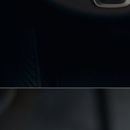
Od
105 300 zł
Corolla Hatchback
HYBRID