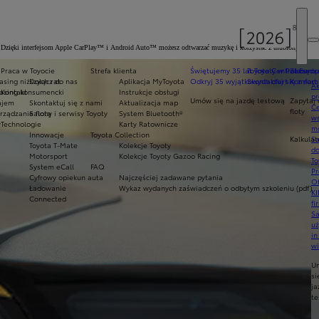
I)*. Dzięki interfejsom Apple CarPlay™ i Android Auto™ możesz odtwarzać muzykę i korzystać z ulubionych
Praca w Toyocie
Strefa klienta
Świętujemy 35 lat Toyoty w Polsce
Toyota Central Europ
Zarządza
sing niższych rat
Dołącz do nas
Aplikacja MyToyota
Odkryj 35 wyjątkowych ofert
Skontaktuj się z nam
Komfort 
Ak
asing konsumencki
Kontakt
Instrukcje obsługi
pr
Umów się na jazdę testową
Zapytaj 
ajem
Skontaktuj się z nami
Aktualizacja map
Ce
floty
ządzanie flotą
Salony i serwisy Toyoty
System Bluetooth®
ws
y
Technologie
Karty Ratownicze
mo
Innowacje
Toyota Collection
Kalkulat
S
Toyota T-Mate
Kolekcje Toyoty
do
Motorsport
Kolekcje Toyoty Gazoo Racing
To
System eCall
FAQ
Pr
Cyfrowy opiekun auta
Najczęściej zadawane pytania
Of
Ładowanie
Wykaz wydanych zaświadczeń o odbytym szkoleniu (pdf)
KI
Connected
fi
S
u
in
w
U
si
ja
te