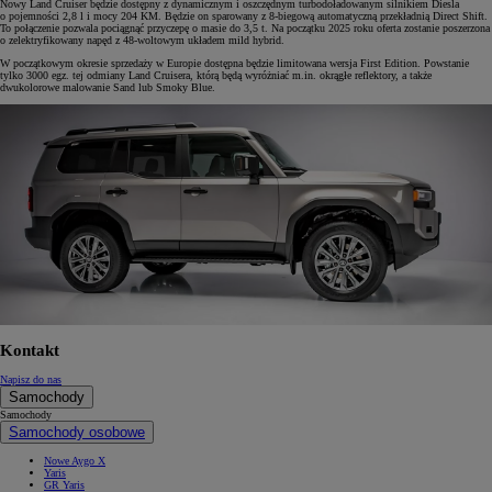
Nowy Land Cruiser będzie dostępny z dynamicznym i oszczędnym turbodoładowanym silnikiem Diesla
o pojemności 2,8 l i mocy 204 KM. Będzie on sparowany z 8-biegową automatyczną przekładnią Direct Shift.
To połączenie pozwala pociągnąć przyczepę o masie do 3,5 t. Na początku 2025 roku oferta zostanie poszerzona
o zelektryfikowany napęd z 48-woltowym układem mild hybrid.
W początkowym okresie sprzedaży w Europie dostępna będzie limitowana wersja First Edition. Powstanie
tylko 3000 egz. tej odmiany Land Cruisera, którą będą wyróżniać m.in. okrągłe reflektory, a także
dwukolorowe malowanie Sand lub Smoky Blue.
Kontakt
Napisz do nas
Samochody
Samochody
Samochody osobowe
Nowe Aygo X
Yaris
GR Yaris