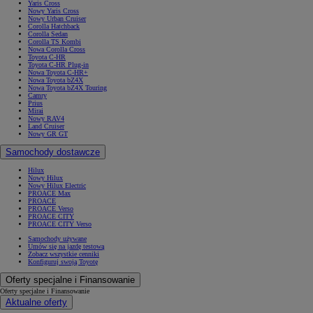
Yaris Cross
Nowy Yaris Cross
Nowy Urban Cruiser
Corolla Hatchback
Corolla Sedan
Corolla TS Kombi
Nowa Corolla Cross
Toyota C-HR
Toyota C-HR Plug-in
Nowa Toyota C-HR+
Nowa Toyota bZ4X
Nowa Toyota bZ4X Touring
Camry
Prius
Mirai
Nowy RAV4
Land Cruiser
Nowy GR GT
Samochody dostawcze
Hilux
Nowy Hilux
Nowy Hilux Electric
PROACE Max
PROACE
PROACE Verso
PROACE CITY
PROACE CITY Verso
Samochody używane
Umów się na jazdę testową
Zobacz wszystkie cenniki
Konfiguruj swoją Toyotę
Oferty specjalne i Finansowanie
Oferty specjalne i Finansowanie
Aktualne oferty