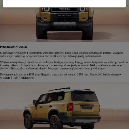
Ponadczasowy wygląd
Masywnym wyglądem i kanciastym kształtem karoserii nowy Land Cruisera powraca do korzeni. Zwężona
dolna część nadwozia, ścięte narożniki oraz krótkie zwisy ułatwiają jazdę po bezdrożach.
Wnętrze nowej Toyoty Land Cruiser zachwyca funkcjonalnością. Uwagę zwraca horyzontalny układ przycisków
i przełączników, z których łatwo korzystać zwłaszcza podczas jazdy w terenie. Nisko osadzona maska oraz
obniżona linia szyb z większymi oknami bocznymi zapewniają kierowcy lepszą widoczność.
Nowa generacja auta ma 4925 mm długości, a rozstaw osi wynosi 2850 mm. Samochód będzie dostępny
w wersji 5- lub 7-miejscowej.