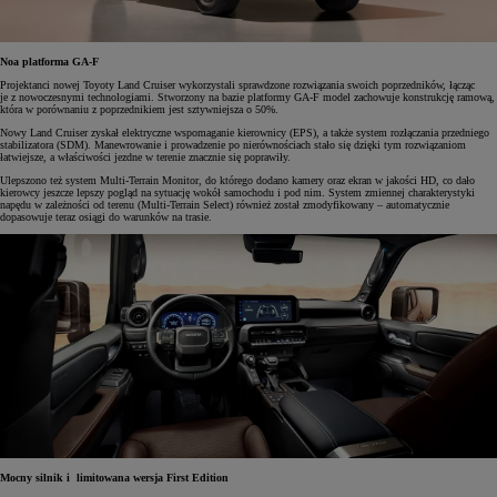
Noa platforma GA-F
Projektanci nowej Toyoty Land Cruiser wykorzystali sprawdzone rozwiązania swoich poprzedników, łącząc
je z nowoczesnymi technologiami. Stworzony na bazie platformy GA-F model zachowuje konstrukcję ramową,
która w porównaniu z poprzednikiem jest sztywniejsza o 50%.
Nowy Land Cruiser zyskał elektryczne wspomaganie kierownicy (EPS), a także system rozłączania przedniego
stabilizatora (SDM). Manewrowanie i prowadzenie po nierównościach stało się dzięki tym rozwiązaniom
łatwiejsze, a właściwości jezdne w terenie znacznie się poprawiły.
Ulepszono też system Multi-Terrain Monitor, do którego dodano kamery oraz ekran w jakości HD, co dało
kierowcy jeszcze lepszy pogląd na sytuację wokół samochodu i pod nim. System zmiennej charakterystyki
napędu w zależności od terenu (Multi-Terrain Select) również został zmodyfikowany – automatycznie
dopasowuje teraz osiągi do warunków na trasie.
Mocny silnik i
limitowana wersja First Edition