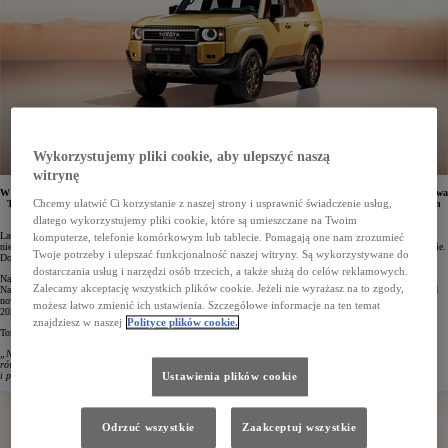
Wykorzystujemy pliki cookie, aby ulepszyć naszą
witrynę
W tegorocznym plebiscycie Topgear.com Awards 2023 nagrodą „Design Roku” została wyróżniona nowa
Chcemy ułatwić Ci korzystanie z naszej strony i usprawnić świadczenie usług,
Toyota Land Cruiser. Auto zachwyciło nowatorską interpretacją klasycznych kształtów legendarnych
poprzedników. Toyota Land Cruiser 250 trafi do sprzedaży w 2024 roku.
dlatego wykorzystujemy pliki cookie, które są umieszczane na Twoim
Land Cruiser to legendarny model Toyoty, który od ponad 70 lat jest synonimem wytrzymałości,
komputerze, telefonie komórkowym lub tablecie. Pomagają one nam zrozumieć
niezawodności i niesamowitych zdolności terenowych. Cieszy się on ogromną popularnością na całym świecie.
Twoje potrzeby i ulepszać funkcjonalność naszej witryny. Są wykorzystywane do
Do tej pory sprzedano już ponad 11,3 mln egzemplarzy tej legendarnej terenówki!
dostarczania usług i narzędzi osób trzecich, a także służą do celów reklamowych.
Najnowsza, zaawansowana technologicznie generacja tego pojazdu stylistycznie powraca do swoich korzeni.
Zalecamy akceptację wszystkich plików cookie. Jeżeli nie wyrażasz na to zgody,
Nawiązuje m.in. do kanciastych modeli z serii J7 oraz kultowej Toyoty FJ Cruiser. Za ponadczasowy wygląd
nowa Toyota Land Cruiser została doceniona w tegorocznej edycji plebiscytu Topgear.com Awards
możesz łatwo zmienić ich ustawienia. Szczegółowe informacje na ten temat
2023 tytułem „Design Roku”.
znajdziesz w naszej
Polityce plików cookie.
Tom Ford, redaktor naczelny Topgear.com, tak to podsumował:
„Na rynku faux-roaderów i traktorów Chelsea, wydaje się, że nowy Land Cruiser 250 zachowuje właściwą
równowagę. Czerpiąc inspirację z przeszłości i nadając Land Cruiserowi bardziej atletyczne, prawdziwe
i pełne charakteru oblicze, Toyota, szczerze mówiąc, dopięła swego”
.
Ustawienia plików cookie
Odrzuć wszystkie
Zaakceptuj wszystkie