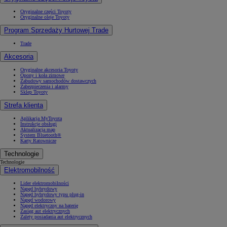
Oryginalne części Toyoty
Oryginalne oleje Toyoty
Program Sprzedaży Hurtowej Trade
Trade
Akcesoria
Oryginalne akcesoria Toyoty
Opony i koła zimowe
Zabudowy samochodów dostawczych
Zabezpieczenia i alarmy
Sklep Toyoty
Strefa klienta
Aplikacja MyToyota
Instrukcje obsługi
Aktualizacja map
System Bluetooth®
Karty Ratownicze
Technologie
Technologie
Elektromobilność
Lider elektromobilności
Napęd hybrydowy
Napęd hybrydowy typu plug-in
Napęd wodorowy
Napęd elektryczny na baterię
Zasięg aut elektrycznych
Zalety posiadania aut elektrycznych