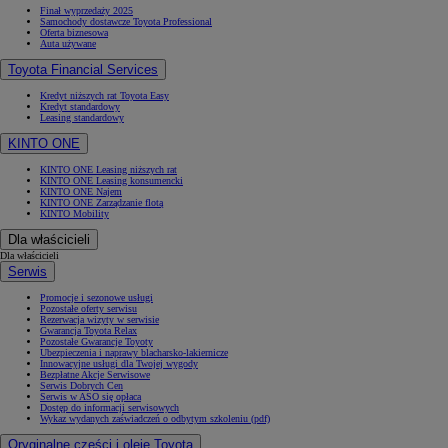
Finał wyprzedaży 2025
Samochody dostawcze Toyota Professional
Oferta biznesowa
Auta używane
Toyota Financial Services
Kredyt niższych rat Toyota Easy
Kredyt standardowy
Leasing standardowy
KINTO ONE
KINTO ONE Leasing niższych rat
KINTO ONE Leasing konsumencki
KINTO ONE Najem
KINTO ONE Zarządzanie flotą
KINTO Mobility
Dla właścicieli
Dla właścicieli
Serwis
Promocje i sezonowe usługi
Pozostałe oferty serwisu
Rezerwacja wizyty w serwisie
Gwarancja Toyota Relax
Pozostałe Gwarancje Toyoty
Ubezpieczenia i naprawy blacharsko-lakiernicze
Innowacyjne usługi dla Twojej wygody
Bezpłatne Akcje Serwisowe
Serwis Dobrych Cen
Serwis w ASO się opłaca
Dostęp do informacji serwisowych
Wykaz wydanych zaświadczeń o odbytym szkoleniu (pdf)
Oryginalne części i oleje Toyota