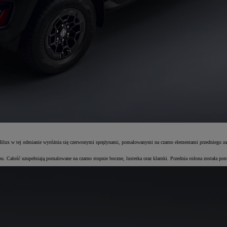
ux w tej odmianie wyróżnia się czerwonymi sprężynami, pomalowanymi na czarno elementami przedniego zawie
 Całość uzupełniają pomalowane na czarno stopnie boczne, lusterka oraz klamki. Przednia osłona została p