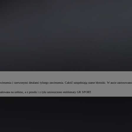
szenia i czerwonymi detalami tylnego zawieszenia. Całość uzupełniają czarne błotniki. W aucie zastosowano
omalowana na srebrno, a z przodu i z tyłu umieszczono emblematy GR SPORT.