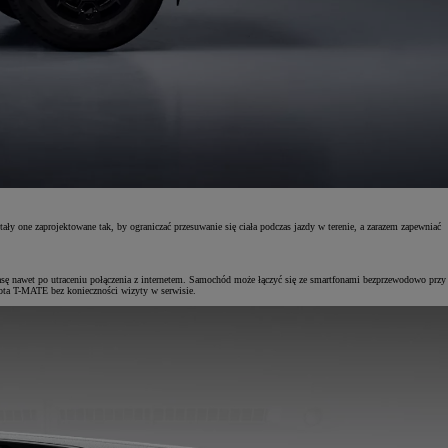
ły one zaprojektowane tak, by ograniczać przesuwanie się ciała podczas jazdy w terenie, a zarazem zapewniać
ę nawet po utraceniu połączenia z internetem. Samochód może łączyć się ze smartfonami bezprzewodowo przy
ota T-MATE bez konieczności wizyty w serwisie.