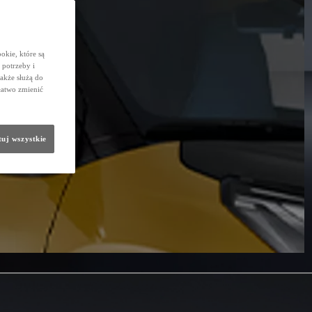
okie, które są
potrzeby i
także służą do
łatwo zmienić
uj wszystkie