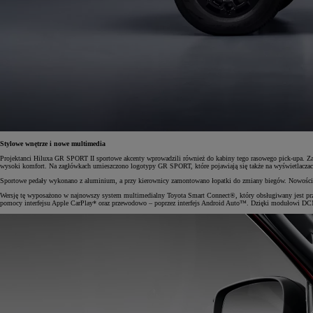
Od
105 300 zł
Corolla Hatchback
HYBRID
Stylowe wnętrze i nowe multimedia
Projektanci Hiluxa GR SPORT II sportowe akcenty wprowadzili również do kabiny tego rasowego pick-upa. Zasto
wysoki komfort. Na zagłówkach umieszczono logotypy GR SPORT, które pojawiają się także na wyświetlaczac
Sportowe pedały wykonano z aluminium, a przy kierownicy zamontowano łopatki do zmiany biegów. Nowością są
Wersję tę wyposażono w najnowszy system multimedialny Toyota Smart Connect®, który obsługiwany jest przy
pomocy interfejsu Apple CarPlay* oraz przewodowo – poprzez interfejs Android Auto™. Dzięki modułowi DC