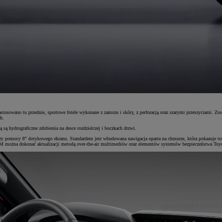
sowano tu przednie, sportowe fotele wykonane z zamszu i skóry, z perforacją oraz szarymi przeszyciami. Zosta
h.
 hydrograficzne zdobienia na desce rozdzielczej i boczkach drzwi.
 pomocy 8" dotykowego ekranu. Standardem jest wbudowana nawigacja oparta na chmurze, która pokazuje tras
M można dokonać aktualizacji metodą over-the-air multimediów oraz elementów systemów bezpieczeństwa Toy