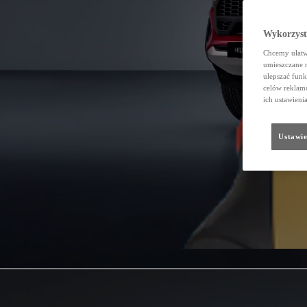
Wykorzystu
Chcemy ułatwi
umieszczane 
ulepszać funk
celów reklamo
ich ustawieni
Ustawie