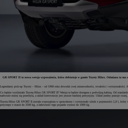
GR SPORT II to nowa wersja wyposażenia, która debiutuje w gamie Toyoty Hilux. Odmiana ta ma szers
Legendarny pick-up Toyoty – Hilux – od 1968 roku dowodzi swej niezawodności, trwałości i wytrzymałości.
Od
81 900 zł
Co będzie wyróżniało Toyotę Hilux GR SPORT II? Wersja ta będzie dostępna z podwójną kabiną. Od standardowe
nadwozie mniej się przechyla, a układ kierowniczy jest jeszcze bardziej precyzyjny. Układ jezdny pracuje ci
Yaris Cross
HYBRID
Toyota Hilux GR SPORT II została wyposażona w sprawdzony i wytrzymały silnik o pojemności 2,8 l, który
przyczepy o masie do 3500 kg, a ładowność tego pojazdu wynosi do 1000 kg.