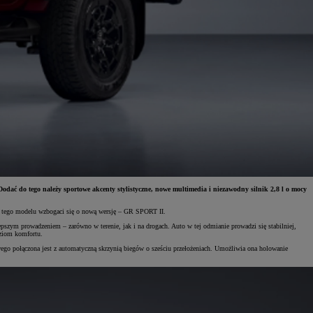
dać do tego należy sportowe akcenty stylistyczne, nowe multimedia i niezawodny silnik 2,8 l o mocy
a tego modelu wzbogaci się o nową wersję – GR SPORT II.
szym prowadzeniem – zarówno w terenie, jak i na drogach. Auto w tej odmianie prowadzi się stabilniej,
oziom komfortu.
 połączona jest z automatyczną skrzynią biegów o sześciu przełożeniach. Umożliwia ona holowanie