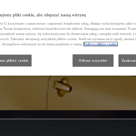
jemy pliki cookie, aby ulepszyć naszą witrynę
ć Ci korzystanie z naszej strony i usprawnić świadczenie usług, dlatego wykorzystujemy pliki co
na Twoim komputerze, telefonie komórkowym lub tablecie. Pomagają one nam zrozumieć Twoje 
cjonalność naszej witryny. Są wykorzystywane do dostarczania usług i narzędzi osób trzecich, a 
wych. Zalecamy akceptację wszystkich plików cookie. Jeżeli nie wyrażasz na to zgody, możesz 
a. Szczegółowe informacje na ten temat znajdziesz w naszej
Polityce plików cookie.
nia plików cookie
Odrzuć wszystkie
Zaakcept