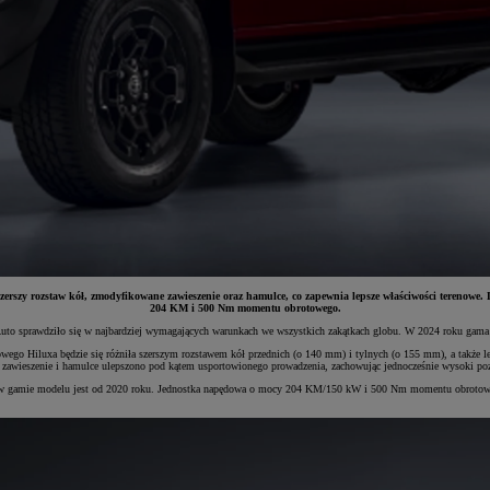
zy rozstaw kół, zmodyfikowane zawieszenie oraz hamulce, co zapewnia lepsze właściwości terenowe. Do
204 KM i 500 Nm momentu obrotowego.
 Auto sprawdziło się w najbardziej wymagających warunkach we wszystkich zakątkach globu. W 2024 roku gam
go Hiluxa będzie się różniła szerszym rozstawem kół przednich (o 140 mm) i tylnych (o 155 mm), a także lep
szej, zawieszenie i hamulce ulepszono pod kątem usportowionego prowadzenia, zachowując jednocześnie wysoki p
 w gamie modelu jest od 2020 roku. Jednostka napędowa o mocy 204 KM/150 kW i 500 Nm momentu obrotowego