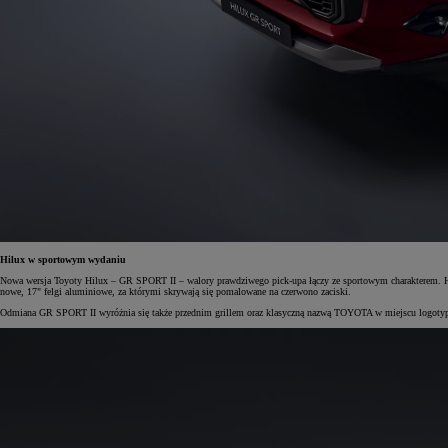
Hilux w sportowym wydaniu
Nowa wersja Toyoty Hilux – GR SPORT II – walory prawdziwego pick-upa łączy ze sportowym charakterem. Hil
nowe, 17" felgi aluminiowe, za którymi skrywają się pomalowane na czerwono zaciski.
Odmiana GR SPORT II wyróżnia się także przednim grillem oraz klasyczną nazwą TOYOTA w miejscu logotypu.