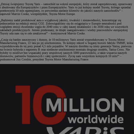
„Dzisiaj świętujemy Toyotę Yaris – samochód na wskroś europejski, który został zaprojektowany, opracowany
i zbudowany dla Europejczyków i przez Europejczyków. Yaris to już kolejny model Toyoty, którego sprzedaż
przekroczyła 10 mln egzemplarzy, co potwierdza zaufanie klientów do jakości naszych samochodów” –
zapewnił Marvin Cooke, wiceprezydent, Toyota Motor Europe.
„Będziemy nadal produkować auta o wyjątkowej jakości, trwałości i niezawodności, koncentrując się
jednocześnie na redukcji emisji CO2. Zobowiązaliśmy się do osiągnięcia w Europie neutralności pod
względem emisji dwutlenku węgla do 2040 roku w całej naszej działalności i do 2030 roku we wszystkich
zakładach produkcyjnych. Jestem przekonany, że dzięki zaangażowaniu i wiedzy pracowników europejskiej
Toyoty uda nam się te cele zrealizować” – kontynuował Marvin Cooke.
„Czuję się bardzo zaszczycony i dumny, że 10-milionowy Yaris został wyprodukowany w Toyota Motor
Manufacturing France, 22 lata po jej uruchomieniu. To kolejny rekord w bogatej historii fabryki TMMF, która
wyprodukowała do tej pory ponad 4,5 mln pojazdów. W naszym dorobku są cztery generacje Yarisa, pierwsza
na świecie hybryda z segmentu B oraz niedawne uruchomienie montażu drugiego modelu, Yarisa Cross. Nie
byłoby to możliwe bez wspaniałej pracy zespołowej naszych 5000 pracowników, a także wsparcia naszych
dostawców, partnerów biznesowych i całej społeczności. Życzę nam wszystkim kolejnych 10 mln!” –
podsumował Jim Crosbie, prezydent Toyota Motor Manufacturing France.