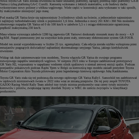
Nowa Toyota GR Yaris została stworzona na bazie unikalnej platformy, łączącej przednią część platformy GA-B
Yarisa z tylną platformą GA-C Corolli. Karoserię wykonano z lekkich materiałów, a do budowy dachu
wykorzystano nowy polimer z włókna węglowego. Wiele części w konstrukcji auta wykonano w taki sposób,
by maksymalnie zmniejszyć jego masę.
Pod maską GR Yarisa kryje się najmocniejszy 3-cylindrowy silnik na świecie, a jednocześnie najmniejszy
i najlżejszy turbodoładowany silnik o pojemności 1,6 litra. Jednostka o mocy 261 KM i 360 Nm momentu
obrotowego rozpędza GR Yarisa od 0 do 100 km/h w zaledwie 5,5 s i osiąga elektronicznie ograniczoną
prędkość maksymalną 230 km/h.
Masa własna wynosząca zaledwie 1280 kg zapewnia GR Yarisowi doskonały stosunek masy do mocy – 4,9
kg/KM. Napęd przenoszony jest na wszystkie koła przez stały, sterowany elektronicznie system GR-FOUR.
Model ten został wyprodukowany w liczbie 25 tys. egzemplarzy. Cała edycja została szybko wykupiona przez
entuzjastów pragnących doświadczyć najbardziej ekstremalnego seryjnego Yarisa, jakiego kiedykolwiek
stworzono.
Widząc tak duże zainteresowanie tym modelem, Toyota włączyła GR Yarisa do swojego programu
rozwojowego napędów neutralnych węglowo. W sierpniu 2021 roku w Europie zadebiutował prototypowy
GR Yaris H2, wyposażony w napędzany wodorem silnik spalinowy o niemal zerowej emisji spalin. Podczas
przejazdów pokazowych podczas Rajdu Ypres w Belgii za kierownicą tego modelu zasiadł prezydent Toyota
Motor Corporation Akio Toyoda pilotowany przez legendarnego kierowcę rajdowego Juhę Kankkunena.
Toyota GR Yaris stała się też podstawą dla nowego rajdowego GR Yarisa Rally1. Samochód ten zadebiutował
w rajdowych mistrzostwach świata w 2022 roku wraz ze zmianą przepisów. Do tej pory zespół TOYOTA
GAZOO Racing World Rally Team zdobył trzy tytuły mistrza producentów oraz cztery tytuły mistrzów
kierowców i pilotów, zwiększając łączny dorobek Toyoty w WRC do sześciu zwycięstw w klasyfikacji
producentów.