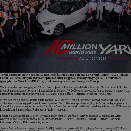
Toyota sprzedała na świecie już 10 mln Yarisów. Model ten dołączył do Corolli, Camry, RAV4, Hiluxa
i Land Cruisera, których światowa sprzedaż także osiągnęła ośmiocyfrowy wynik. 10-milionowy
egzemplarz to Yaris GR SPORT wyprodukowany w fabryce Toyoty we Francji.
Yaris na rynku jest dostępny od 25 lat. Jest to jeden z kluczowych globalnych modeli Toyoty, a od kilku lat
również najpopularniejszy miejski samochód na świecie. W 2020 roku do rodziny Yarisa dołączył cieszący się
ogromnym uznaniem sportowy model GR Yaris, a rok później – miejski crossover Yaris Cross.
Model ten ma na swoim koncie wiele nagród. W 2000 roku Yaris 1. generacji zdobył europejski tytuł Car
of the Year, a także wygrał w konkursie Japanese Car of the Year (pod nazwą Toyota Vitz). Kolejne generacje
również były nominowane do tytułu Car of the Year. Po raz drugi model ten został wyróżniony w 2021 roku –
Europejskim Samochodem Roku został Yaris 4. generacji.
Produkcja Yarisa rozpoczęła się w styczniu 1999 roku w japońskiej fabryce Takaoka w prefekturze Aichi.
Obecnie model jest montowany w 10 krajach: Japonii, Francji, Czechach, Brazylii, Chinach, Tajwanie,
Indonezji, Malezji, Pakistanie i Tajlandii.
Toyota Motor Manufacturing France (TMMF) produkuje Yarisa od 2001 roku, a Yarisa Cross – od 2021 roku.