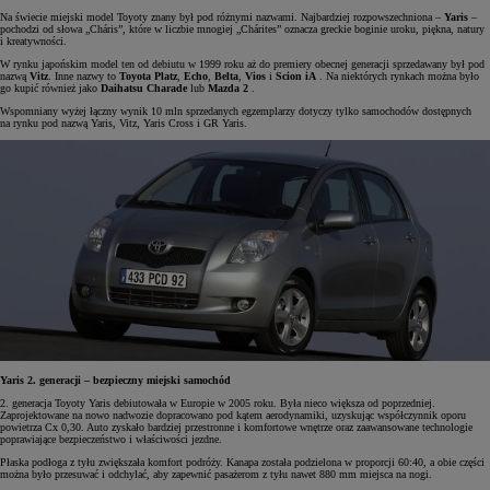
Na świecie miejski model Toyoty znany był pod różnymi nazwami. Najbardziej rozpowszechniona –
Yaris
–
pochodzi od słowa „Cháris”, które w liczbie mnogiej „Chárites” oznacza greckie boginie uroku, piękna, natury
i kreatywności.
W rynku japońskim model ten od debiutu w 1999 roku aż do premiery obecnej generacji sprzedawany był pod
nazwą
Vitz
. Inne nazwy to
Toyota Platz
,
Echo
,
Belta
,
Vios
i
Scion iA
. Na niektórych rynkach można było
go kupić również jako
Daihatsu Charade
lub
Mazda 2
.
Wspomniany wyżej łączny wynik 10 mln sprzedanych egzemplarzy dotyczy tylko samochodów dostępnych
na rynku pod nazwą Yaris, Vitz, Yaris Cross i GR Yaris.
Yaris 2. generacji – bezpieczny miejski samochód
2. generacja Toyoty Yaris debiutowała w Europie w 2005 roku. Była nieco większa od poprzedniej.
Zaprojektowane na nowo nadwozie dopracowano pod kątem aerodynamiki, uzyskując współczynnik oporu
powietrza Cx 0,30. Auto zyskało bardziej przestronne i komfortowe wnętrze oraz zaawansowane technologie
poprawiające bezpieczeństwo i właściwości jezdne.
Płaska podłoga z tyłu zwiększała komfort podróży. Kanapa została podzielona w proporcji 60:40, a obie części
można było przesuwać i odchylać, aby zapewnić pasażerom z tyłu nawet 880 mm miejsca na nogi.