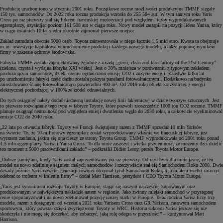
Produkcję uruchomiono w styczniu 2001 roku. Początkowe roczne możliwości produkcyjne TMMF sięgały
150 tys. samochodów. Do 2022 roku roczna produkcja wzrosła do 255 584 aut. W tym samym roku Yaris
Cross po raz pierwszy stał się liderem francuskiej motoryzacji pod względem liczby wyprodukowanych
egzemplarzy, uzyskując poziom 161 508 aut w ciągu roku. Nowy model zastąpił na pozycji lidera Yarisa, który
w ciągu ostatnich 10 lat siedmiokrotnie zajmował pierwsze miejsce.
Zakład zatrudnia obecnie 5000 osób. Toyota zainwestowała w niego łącznie 1,5 mld euro. Kwota ta obejmuje
m.in. inwestycje kapitałowe w uruchomienie produkcji każdego nowego modelu, a także poprawę wyników
firmy w zakresie ochrony środowiska.
Fabryka TMMF została zaprojektowany zgodnie z zasadą „green, clean and lean factory of the 21st Century”
(zielona, czysta i wydajna fabryka XXI wieku). Jest o 30% mniejsza w porównaniu z typowym zakładem
produkującym samochody, dzięki czemu ograniczono emisję CO2 i zużycie energii. Zaledwie kilka lat
po uruchomieniu fabryki część dachu została pokryta panelami fotowoltaicznymi. Dodatkowo na budynku
zainstalowano ścianę fotowoltaiczną o powierzchni 400 m². Od 2019 roku obiekt korzysta też z energii
elektrycznej pochodzącej w 100% ze źródeł odnawialnych.
Do tych osiągnięć należy dodać niedawną instalację nowej linii lakierniczej w dziale tworzyw sztucznych. Jest
to pierwsze rozwiązanie tego typu w fabryce Toyoty, które pozwoli zaoszczędzić 1000 ton CO2 rocznie. TMMF
planuje osiągnąć neutralność pod względem emisji dwutlenku węgla do 2030 roku, a całkowicie wyeliminować
emisje CO2 do 2040 roku.
„22 lata po otwarciu fabryki Toyoty we Francji świętujemy razem z TMMF sprzedaż 10 mln Yarisów
na świecie. To, że 10-milionowy egzemplarz został wyprodukowany właśnie we francuskiej fabryce, jest
wyrazem zaufania, jakim się ona cieszy ze strony Toyota Group. TMMF wyprodukowała od 2001 roku ponad
4,5 mln egzemplarzy Yarisa i Yarisa Cross. To dla mnie zaszczyt i wielka przyjemność, że możemy dziś dzielić
ten moment z 5000 pracownikami zakładu” – podkreślił Didier Leroy, prezes Toyota Motor Europe.
„Dobrze pamiętam, kiedy Yaris został zaprezentowany po raz pierwszy. Od razu było dla mnie jasne, że ten
model na nowo zdefiniuje segment małych samochodów i rzeczywiście stał się Samochodem Roku 2000. Dwie
dekady później Yaris czwartej generacji również otrzymał tytuł Samochodu Roku, a ja miałem wielki zaszczyt
odebrać to trofeum w imieniu firmy” – dodał Matt Harrison, prezydent i CEO Toyota Motor Europe.
„Yaris jest synonimem rozwoju Toyoty w Europie, stając się naszym najczęściej kupowanym oraz
produkowanym w największym nakładzie autem w regionie. Jako zwinny miejski samochód w przystępnej
cenie spopularyzował i na nowo zdefiniował pozycję naszej marki w Europie. Teraz rodzina Yarisa liczy trzy
modele, razem z dostępnym od września 2021 roku Yarisem Cross oraz GR Yarisem, rasowym samochodem
sportowym, który powstał dzięki zwycięstwom Toyoty w WRC. Historia sukcesu Yarisa jeszcze się nie
skończyła i nie mogę się doczekać, aby zobaczyć, jaką rolę odegra w przyszłości” – kontynuował Matt
Harrison.