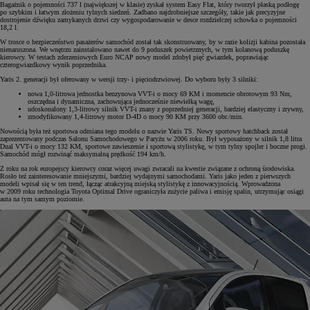
Bagażnik o pojemności 737 l (największej w klasie) zyskał system Easy Flat, który tworzył płaską podłogę
po szybkim i łatwym złożeniu tylnych siedzeń. Zadbano najdrobniejsze szczegóły, takie jak precyzyjne
dostrojenie dźwięku zamykanych drzwi czy wygospodarowanie w desce rozdzielczej schowka o pojemności
18,2 l.
W trosce o bezpieczeństwo pasażerów samochód został tak skonstruowany, by w razie kolizji kabina pozostała
nienaruszona. We wnętrzu zainstalowano nawet do 9 poduszek powietrznych, w tym kolanową poduszkę
kierowcy. W testach zderzeniowych Euro NCAP nowy model zdobył pięć gwiazdek, poprawiając
czterogwiazdkowy wynik poprzednika.
Yaris 2. generacji był oferowany w wersji trzy- i pięciodrzwiowej. Do wyboru były 3 silniki:
nowa 1,0-litrowa jednostka benzynowa VVT-i o mocy 69 KM i momencie obrotowym 93 Nm,
oszczędna i dynamiczna, zachowująca jednocześnie niewielką wagę,
udoskonalony 1,3-litrowy silnik VVT-i znany z poprzedniej generacji, bardziej elastyczny i zrywny,
zmodyfikowany 1,4-litrowy motor D-4D o mocy 90 KM przy 3600 obr./min.
Nowością była też sportowa odmiana tego modelu o nazwie Yaris TS. Nowy sportowy hatchback został
zaprezentowany podczas Salonu Samochodowego w Paryżu w 2006 roku. Był wyposażony w silnik 1,8 litra
Dual VVT-i o mocy 132 KM, sportowe zawieszenie i sportową stylistykę, w tym tylny spojler i boczne progi.
Samochód mógł rozwinąć maksymalną prędkość 194 km/h.
Z roku na rok europejscy kierowcy coraz więcej uwagi zwracali na kwestie związane z ochroną środowiska.
Rosło też zainteresowanie mniejszymi, bardziej wydajnymi samochodami. Yaris jako jeden z pierwszych
modeli wpisał się w ten trend, łącząc atrakcyjną miejską stylistykę z innowacyjnością. Wprowadzona
w 2009 roku technologia Toyota Optimal Drive ograniczyła zużycie paliwa i emisję spalin, utrzymując osiągi
auta na tym samym poziomie.