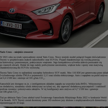
Yaris Cross – miejskie crossover
W 2021 roku na rynek wprowadzony został Yaris Cross. Nowy miejski model połączył bogate doświadczenie
Toyoty w projektowaniu małych samochodów oraz SUV-ów. Pojazd charakteryzuje się wysoką pozycją
za kierownicą i przestronnym, praktycznym wnętrzem. Jego kompaktowa sylwetka ułatwia poruszanie się
po ciasnych ulicach. Dodać do tego należy podwyższone zawieszenie, większe koła i opony oraz masywną,
charakterystyczną dla SUV-ów stylistykę.
Toyota Yaris Cross to najbardziej oszczędny hybrydowy SUV marki. Moc 116 KM jest generowana przez układ
3-cylindrowego silnika TNGA o pojemności 1,5 l oraz silnika elektrycznego. Auto z napędem na przód zużywa
od 4,4 l/100 km i emituje od 101 g/km CO
.
2
Samochód jest dostępny m.in. z inteligentnym układem napędu na wszystkie koła AWD-i. Wykorzystuje
on dodatkowy, niezależny silnik elektryczny na tylnej osi, aby zapewnić dodatkową przyczepność i stabilność
podczas ruszania i pokonywania zakrętów. W tej konfiguracji auto zużywa od 4,7 l/100 km i generuje
od 106 g/km CO
.
2
Tuż po debiucie Yaris Cross zdobył tytuł Światowego Samochodu Miejskiego Roku 2022 w konkursie World
Car Awards. SUV Toyoty został doceniony przez 102-osobowe jury złożone z międzynarodowych dziennikarzy
reprezentujących 33 kraje.