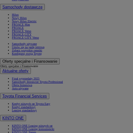
Samochody dostawcze
Hilux
Nowy Hilux
Nowy Hilux Electric
PROACE Max
PROACE
PROACE Verso
PROACE CITY
PROACE CITY Verso
Samochody używane
Umów się na jazdę testową
Zobacz wszystkie cenniki
Konfiguruj swoją Toyotę
Oferty specjalne i Finansowanie
Oferty specjalne i Finansowanie
Aktualne oferty
Finał wyprzedaży 2025
Samochody dostawcze Toyota Professional
Oferta biznesowa
Auta używane
Toyota Financial Services
Kredyt niższych rat Toyota Easy
Kredyt standardowy
Leasing standardowy
KINTO ONE
KINTO ONE Leasing niższych rat
KINTO ONE Leasing konsumencki
KINTO ONE Najem