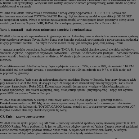
w liczbie 400 egzemplarzy. Wszystkie auta zostały kupione w ramach przedsprzedaży, zanim model oficjalnie
zadebiutował w salonach.
W 2018 roku oferta Yarisa została rozszerzona o nową wersję wyposażenia – GR SPORT. Została ona
inspirowana samochodami TOYOTA GAZOO Racing. Był to pierwszy model w specyfikacji GR SPORT
na europejskim rynku. Wersja ta szybko zyskała popularność, a w następnych latach poszerzyła ofertę takich
modeli, jak Corolla, Toyota C-HR, RAV4, Yaris kolejnej generacji, a także Yaris Cross i Hilux.
Yaris 4. generacji – najnowsze technologie napędów i bezpieczeństwa
W 2020 roku na rynek wprowadzono 4. generację Yarisa. Auto otrzymało w standardzie zaawansowane systemy
bezpieczeństwa czynnego Toyota Safety Sense oraz komplet poduszek powietrznych z nową centralną poduszką
między przednimi fotelami. Na całym świecie model ten był już dostępny pod jedną nazwą – Yaris.
4. generacja modelu powstała na bazie platformy TNGA-B. Samochód charakteryzował się nisko położonym
środkiem ciężkości, wyjątkowo sztywnym nadwoziem i lepszymi właściwościami jezdnymi. Nadwozie zyskało
nowy kształt o bardziej dynamicznej stylistyce. Wrażenia z jazdy poprawiał także niższej ustawiony fotel
kierowcy.
Zmodyfikowano też układ hybrydowy. Jego wydajność wzrosła o 22%, a moc o 16%, do wartości 116 KM.
Samochód stał się bardziej zrywny, a przyspieszenie od 0 do 100 km zajmuje mu 9,7 s, o 15% mniej niż
w poprzedniej generacji.
4. generacja Toyoty Yaris stała się najpopularniejszym modelem Toyoty w Europie. Jego atuty doceniło także
jury konkursu Car of the Year, składające się z 59 europejskich dziennikarzy motoryzacyjnych. Yaris został
wybrany Samochodem Roku 2021. Dziennikarze docenili design auta, wiodące w klasie bezpieczeństwo
i napęd hybrydowy. Ten ostatni za płynną jazdę, niską emisję spalin i przystępną cenę – napęd ten wybiera
ponad 80% nabywców Yarisa w Europie.
W 2022 roku do sprzedaży w Europie trafił nowy Yaris GR SPORT oparty na 4. generacji modelu.
Dwukolorowe nadwozie, 18" felgi aluminiowe o polerowanych powierzchniach z czerwonymi zdobieniami
nawiązującymi do kolorystyki TOYOTA GAZOO Racing, przedni grill z charakterystycznym motywem „G” –
to tylko niektóre elementy charakterystyczne tej wersji.
GR Yaris – rasowe auto sportowe
W 2020 roku na rynku pojawił się GR Yaris – pierwszy samochód sportowy zaprojektowany przez TOYOTA
GAZOO Racing. Warto podkreślić, że jest to całkowicie odrębny projekt od Yarisa. Czerpie pełnymi garściami
z doświadczeń zdobytych podczas startów Yarisa WRC w rajdowych mistrzostwach świata, w których
samochód ten zdobył jeden tytuł mistrza producentów i dwa tytuły mistrza kierowców.