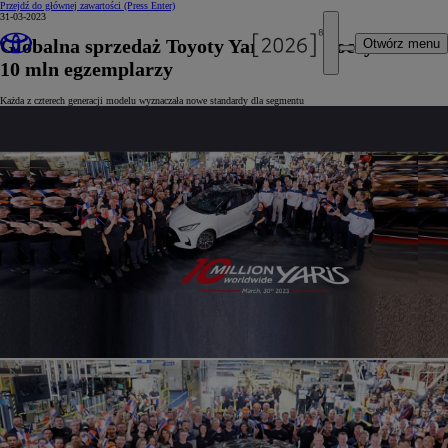
Przejdź do głównej zawartości
(Press Enter)
31-03-2023
Globalna sprzedaż Toyoty Yaris przekroczyła
Otwórz menu
10 mln egzemplarzy
Każda z czterech generacji modelu wyznaczała nowe standardy dla segmentu