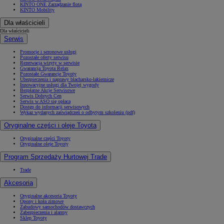
KINTO ONE Zarządzanie flotą
KINTO Mobility
Dla właścicieli
Dla właścicieli
Serwis
Promocje i sezonowe usługi
Pozostałe oferty serwisu
Rezerwacja wizyty w serwisie
Gwarancja Toyota Relax
Pozostałe Gwarancje Toyoty
Ubezpieczenia i naprawy blacharsko-lakiernicze
Innowacyjne usługi dla Twojej wygody
Bezpłatne Akcje Serwisowe
Serwis Dobrych Cen
Serwis w ASO się opłaca
Dostęp do informacji serwisowych
Wykaz wydanych zaświadczeń o odbytym szkoleniu (pdf)
Oryginalne części i oleje Toyota
Oryginalne części Toyoty
Oryginalne oleje Toyoty
Program Sprzedaży Hurtowej Trade
Trade
Akcesoria
Oryginalne akcesoria Toyoty
Opony i koła zimowe
Zabudowy samochodów dostawczych
Zabezpieczenia i alarmy
Sklep Toyoty