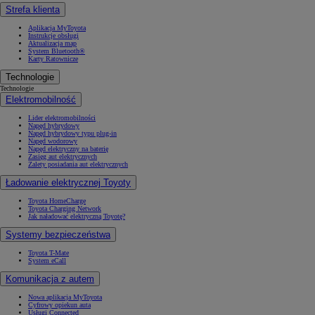
Strefa klienta
Aplikacja MyToyota
Instrukcje obsługi
Aktualizacja map
System Bluetooth®
Karty Ratownicze
Technologie
Technologie
Elektromobilność
Lider elektromobilności
Napęd hybrydowy
Napęd hybrydowy typu plug-in
Napęd wodorowy
Napęd elektryczny na baterię
Zasięg aut elektrycznych
Zalety posiadania aut elektrycznych
Ładowanie elektrycznej Toyoty
Toyota HomeCharge
Toyota Charging Network
Jak naładować elektryczną Toyotę?
Systemy bezpieczeństwa
Toyota T-Mate
System eCall
Komunikacja z autem
Nowa aplikacja MyToyota
Cyfrowy opiekun auta
Usługi Connected