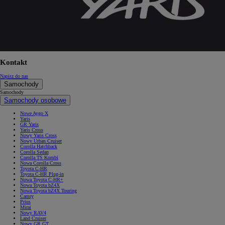
Kontakt
Napisz do nas
Samochody
Samochody
Samochody osobowe
Nowe Aygo X
Yaris
GR Yaris
Yaris Cross
Nowy Yaris Cross
Nowy Urban Cruiser
Corolla Hatchback
Corolla Sedan
Corolla TS Kombi
Nowa Corolla Cross
Toyota C-HR
Toyota C-HR Plug-in
Nowa Toyota C-HR+
Nowa Toyota bZ4X
Nowa Toyota bZ4X Touring
Camry
Prius
Mirai
Nowy RAV4
Land Cruiser
Nowy GR GT