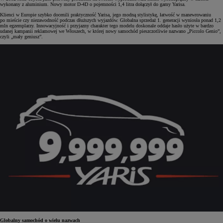
wykonany z aluminium. Nowy motor D-4D o pojemności 1,4 litra dołączył do gamy Yarisa.
Klienci w Europie szybko docenili praktyczność Yarisa, jego modną stylistykę, łatwość w manewrowaniu
po mieście czy niezawodność podczas dłuższych wyjazdów. Globalna sprzedaż 1. generacji wyniosła ponad 1,2
mln egzemplarzy. Innowacyjność i przyjazny charakter tego modelu doskonale oddaje hasło użyte w bardzo
udanej kampanii reklamowej we Włoszech, w której nowy samochód pieszczotliwie nazwano „Piccolo Genio”,
czyli „mały geniusz”.
Globalny samochód o wielu nazwach