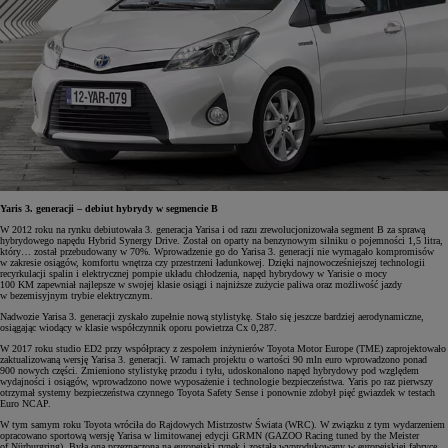
Yaris 3. generacji – debiut hybrydy w segmencie B
W 2012 roku na rynku debiutowała 3. generacja Yarisa i od razu zrewolucjonizowała segment B za sprawą
hybrydowego napędu Hybrid Synergy Drive. Został on oparty na benzynowym silniku o pojemności 1,5 litra,
który… został przebudowany w 70%. Wprowadzenie go do Yarisa 3. generacji nie wymagało kompromisów
w zakresie osiągów, komfortu wnętrza czy przestrzeni ładunkowej. Dzięki najnowocześniejszej technologii
recyrkulacji spalin i elektrycznej pompie układu chłodzenia, napęd hybrydowy w Yarisie o mocy
100 KM zapewniał najlepsze w swojej klasie osiągi i najniższe zużycie paliwa oraz możliwość jazdy
w bezemisyjnym trybie elektrycznym.
Nadwozie Yarisa 3. generacji zyskało zupełnie nową stylistykę. Stało się jeszcze bardziej aerodynamiczne,
osiągając wiodący w klasie współczynnik oporu powietrza Cx 0,287.
W 2017 roku studio ED2 przy współpracy z zespołem inżynierów Toyota Motor Europe (TME) zaprojektowało
zaktualizowaną wersję Yarisa 3. generacji. W ramach projektu o wartości 90 mln euro wprowadzono ponad
900 nowych części. Zmieniono stylistykę przodu i tyłu, udoskonalono napęd hybrydowy pod względem
wydajności i osiągów, wprowadzono nowe wyposażenie i technologie bezpieczeństwa. Yaris po raz pierwszy
otrzymał systemy bezpieczeństwa czynnego Toyota Safety Sense i ponownie zdobył pięć gwiazdek w testach
Euro NCAP.
W tym samym roku Toyota wróciła do Rajdowych Mistrzostw Świata (WRC). W związku z tym wydarzeniem
opracowano sportową wersję Yarisa w limitowanej edycji GRMN (GAZOO Racing tuned by the Meister
of Nürburgring). Była ona przeznaczona na europejski rynek i została wyprodukowany w europejskiej fabryce