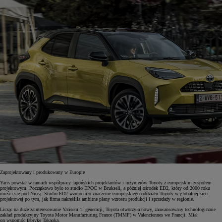
Zaprojektowany i produkowany w Europie
Yaris powstał w ramach współpracy japońskich projektantów i inżynierów Toyoty z europejskim zespołem
projektowym. Początkowo było to studio EPOC w Brukseli, a później ośrodek ED2, który od 2000 roku
mieści się pod Niceą. Studio ED2 wzmocniło znaczenie europejskiego oddziału Toyoty w globalnej sieci
projektowej po tym, jak firma nakreśliła ambitne plany wzrostu produkcji i sprzedaży w regionie.
Licząc na duże zainteresowanie Yarisem 1. generacji, Toyota otworzyła nowy, zaawansowany technologicznie
zakład produkcyjny Toyota Motor Manufacturing France (TMMF) w Valenciennes we Francji. Miał
on wspomóc fabrykę Takaoka.