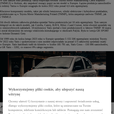
W tym samym roku produkcję Yarisa rozpoczęła również Toyota Motor Manufacturing Czech Republic
(TMMCZ) w Kolinie, aby zaspokoić rosnący popyt na ten model w Europie. Łączna produkcja samochodów
z rodziny Yarisa w Europie osiągnęła do końca 2022 roku ponad 4,6 mln egzemplarzy.
Kluczowe komponenty modelu, takie jak silniki benzynowe, silniki elektryczne i hybrydowe przekładnie,
produkowane są w Toyota Motor Manufacturing Poland (TMMP), która zaopatruje zarówno TMMF, jak
i TMMCZ.
Od chwili debiutu całkowita globalna sprzedaż Yarisa przekroczyła już 10 mln egzemplarzy. Tym samym
dołączył on do takich modeli, jak Corolla, Camry, RAV4, Hilux i Land Cruiser, które również sprzedały się
w ośmiocyfrowych nakładach. 10-milionowy Yaris zjechał z linii produkcyjnych w fabryce TMMF 30 marca
i został dostarczony do nowego właściciela mieszkającego w okolicach Paryża. Była to wersja GR SPORT
w kolorze Dynamic Grey.
Od 1999 roku do końca lutego 2023 roku w Europie sprzedano 5 155 506 egzemplarzy miejskiej Toyoty.
W 2022 roku Yaris i spokrewnione z nim modele odpowiadały za ponad 1/3 całkowitej sprzedaży marki
w Europie. Yaris hatchback trafił do klientów w liczbie 185 781 aut, Yaris Cross – 156 086 samochodów,
a GR Yaris – 5392, co stanowi 8% całego segmentu.
Wykorzystujemy pliki cookie, aby ulepszyć naszą
witrynę
Chcemy ułatwić Ci korzystanie z naszej strony i usprawnić świadczenie usług,
dlatego wykorzystujemy pliki cookie, które są umieszczane na Twoim
„
Piccolo Genio”, czyli pierwszy model Yarisa
komputerze, telefonie komórkowym lub tablecie. Pomagają one nam zrozumieć
Pod koniec lat 90. XX wieku Toyota rozpoczęła prace nad nowym samochodem miejskim, który miał zastąpić