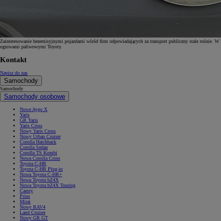
Zainteresowanie bezemisyjnymi pojazdami wśród firm odpowiadających za transport publiczny stale rośnie.
ogniwami paliwowymi Toyoty.
Kontakt
Napisz do nas
Samochody
Samochody
Samochody osobowe
Nowe Aygo X
Yaris
GR Yaris
Yaris Cross
Nowy Yaris Cross
Nowy Urban Cruiser
Corolla Hatchback
Corolla Sedan
Corolla TS Kombi
Nowa Corolla Cross
Toyota C-HR
Toyota C-HR Plug-in
Nowa Toyota C-HR+
Nowa Toyota bZ4X
Nowa Toyota bZ4X Touring
Camry
Prius
Mirai
Nowy RAV4
Land Cruiser
Nowy GR GT