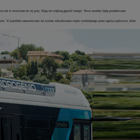
niż te stosowane do tej pory. Mają też większą gęstość energii. Nowe moduły będą produkowane
odoru. W pojeździe zamontowano też system odzyskiwania ciepła wydzielanego przez ogniwa paliwowe, które