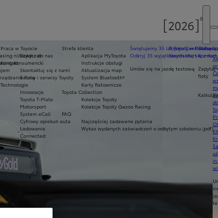
Praca w Toyocie
Strefa klienta
Świętujemy 35 lat Toyoty w Polsce
Toyota Central Europ
Zarządza
sing niższych rat
Dołącz do nas
Aplikacja MyToyota
Odkryj 35 wyjątkowych ofert
Skontaktuj się z nam
Komfort 
Ak
asing konsumencki
Kontakt
Instrukcje obsługi
pr
Umów się na jazdę testową
Zapytaj 
ajem
Skontaktuj się z nami
Aktualizacja map
Ce
floty
ządzanie flotą
Salony i serwisy Toyoty
System Bluetooth®
ws
y
Technologie
Karty Ratownicze
mo
Innowacje
Toyota Collection
Kalkulat
S
Toyota T-Mate
Kolekcje Toyoty
do
Motorsport
Kolekcje Toyoty Gazoo Racing
To
System eCall
FAQ
Pr
Cyfrowy opiekun auta
Najczęściej zadawane pytania
Of
Ładowanie
Wykaz wydanych zaświadczeń o odbytym szkoleniu (pdf)
KI
Connected
fi
S
u
in
w
U
si
ja
te