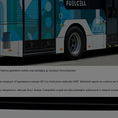
owę generatora wodoru oraz zasilającej go instalacji fotowoltaicznej.
ieniu kolejnych 10 egzemplarzy naszego H2.City Gold przez madryckie EMT. Mobilność oparta na wodorze ma 
nsportowe, takie jak Alsa i Avanza. CaetanoBus wygrał też kilka przetargów publicznych w różnych miastach 