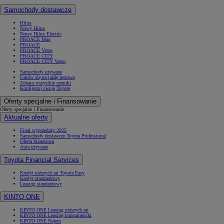
Samochody dostawcze
Hilux
Nowy Hilux
Nowy Hilux Electric
PROACE Max
PROACE
PROACE Verso
PROACE CITY
PROACE CITY Verso
Samochody używane
Umów się na jazdę testową
Zobacz wszystkie cenniki
Konfiguruj swoją Toyotę
Oferty specjalne i Finansowanie
Oferty specjalne i Finansowanie
Aktualne oferty
Finał wyprzedaży 2025
Samochody dostawcze Toyota Professional
Oferta biznesowa
Auta używane
Toyota Financial Services
Kredyt niższych rat Toyota Easy
Kredyt standardowy
Leasing standardowy
KINTO ONE
KINTO ONE Leasing niższych rat
KINTO ONE Leasing konsumencki
KINTO ONE Najem