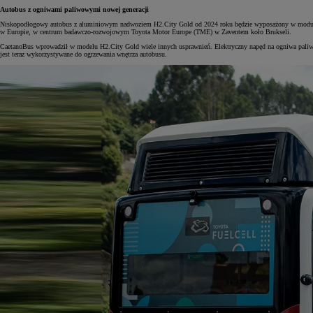
Autobus z ogniwami paliwowymi nowej generacji
Niskopodłogowy autobus z aluminiowym nadwoziem H2.City Gold od 2024 roku będzie wyposażony w moduły og
w Europie, w centrum badawczo-rozwojowym Toyota Motor Europe (TME) w Zaventem koło Brukseli.
CaetanoBus wprowadził w modelu H2.City Gold wiele innych usprawnień. Elektryczny napęd na ogniwa paliwowe
jest teraz wykorzystywane do ogrzewania wnętrza autobusu.