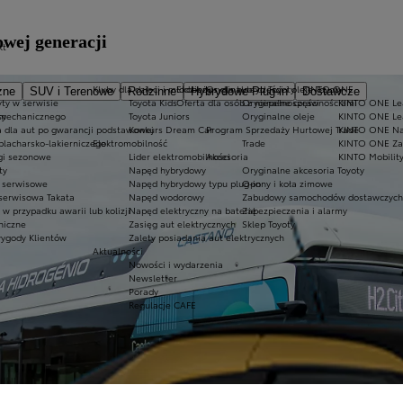
wej generacji
kt
Kluby dla dzieci i młodzieży
Ekobonus dla hybryd Toyoty
Oryginalne części i oleje Toyoty
KINTO ONE
zne
SUV i Terenowe
Rodzinne
Hybrydowe Plug-in
Dostawcze
ty w serwisie
Toyota Kids
Oferta dla osób z niepełnosprawnościami
Oryginalne części
KINTO ONE Lea
sy
 mechanicznego
Toyota Juniors
Oryginalne oleje
KINTO ONE Le
a dla aut po gwarancji podstawowej
Konkurs Dream Car
Program Sprzedaży Hurtowej Trade
KINTO ONE N
blacharsko-lakierniczego
Elektromobilność
Trade
KINTO ONE Zar
ugi sezonowe
Lider elektromobilności
Akcesoria
KINTO Mobilit
ty
Napęd hybrydowy
Oryginalne akcesoria Toyoty
e serwisowe
Napęd hybrydowy typu plug-in
Opony i koła zimowe
 serwisowa Takata
Napęd wodorowy
Zabudowy samochodów dostawczych
 przypadku awarii lub kolizji
Napęd elektryczny na baterię
Zabezpieczenia i alarmy
niczne
Zasięg aut elektrycznych
Sklep Toyoty
wygody Klientów
Zalety posiadania aut elektrycznych
Aktualności
Nowości i wydarzenia
Newsletter
Porady
Regulacje CAFE