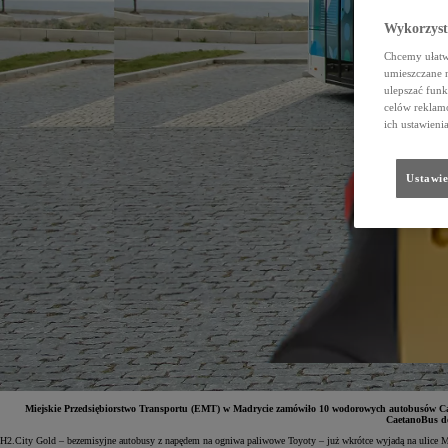
Wykorzystu
Chcemy ułatwi
umieszczane 
ulepszać funk
celów reklamo
ich ustawieni
Ustawie
Miejskie Przedsiębiorstwo Transportu (EMT) w Madrycie zamówiło 10 wodorowych autobusów Cae
CaetanoBus do
H2.City Gold – bezemisyjne autobusy z napędem na ogniwa paliwowe Toyoty – już wkrótce wyjadą na ulice Mad