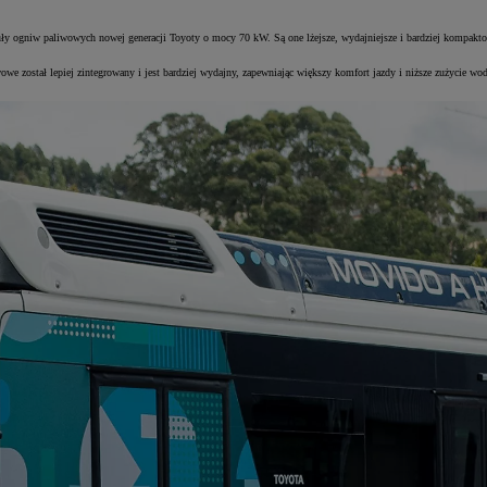
niw paliwowych nowej generacji Toyoty o mocy 70 kW. Są one lżejsze, wydajniejsze i bardziej kompaktowe 
 został lepiej zintegrowany i jest bardziej wydajny, zapewniając większy komfort jazdy i niższe zużycie w