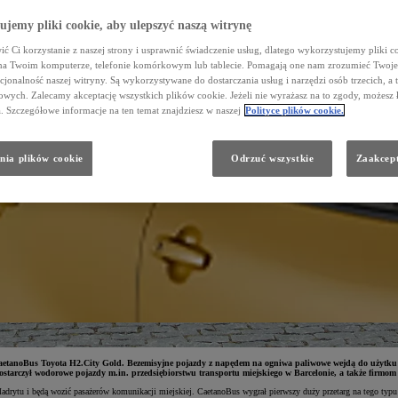
jemy pliki cookie, aby ulepszyć naszą witrynę
ć Ci korzystanie z naszej strony i usprawnić świadczenie usług, dlatego wykorzystujemy pliki co
na Twoim komputerze, telefonie komórkowym lub tablecie. Pomagają one nam zrozumieć Twoje 
cjonalność naszej witryny. Są wykorzystywane do dostarczania usług i narzędzi osób trzecich, a 
wych. Zalecamy akceptację wszystkich plików cookie. Jeżeli nie wyrażasz na to zgody, możesz 
a. Szczegółowe informacje na ten temat znajdziesz w naszej
Polityce plików cookie.
nia plików cookie
Odrzuć wszystkie
Zaakcept
tanoBus Toyota H2.City Gold. Bezemisyjne pojazdy z napędem na ogniwa paliwowe wejdą do użytku ju
starczył wodorowe pojazdy m.in. przedsiębiorstwu transportu miejskiego w Barcelonie, a także firmom 
rytu i będą wozić pasażerów komunikacji miejskiej. CaetanoBus wygrał pierwszy duży przetarg na tego typu p