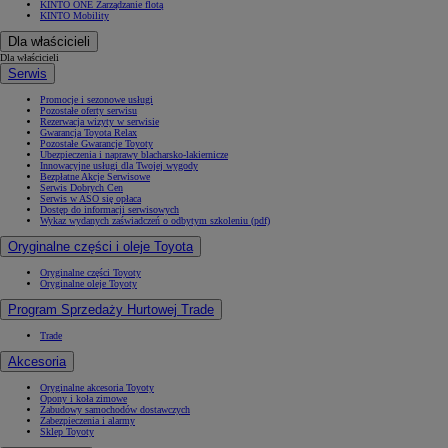
KINTO ONE Zarządzanie flotą
KINTO Mobility
Dla właścicieli
Dla właścicieli
Serwis
Od
105 300 zł
Promocje i sezonowe usługi
Corolla Hatchback
Pozostałe oferty serwisu
Rezerwacja wizyty w serwisie
HYBRID
Gwarancja Toyota Relax
Pozostałe Gwarancje Toyoty
Ubezpieczenia i naprawy blacharsko-lakiernicze
Innowacyjne usługi dla Twojej wygody
Bezpłatne Akcje Serwisowe
Serwis Dobrych Cen
Serwis w ASO się opłaca
Dostęp do informacji serwisowych
Wykaz wydanych zaświadczeń o odbytym szkoleniu (pdf)
Oryginalne części i oleje Toyota
Oryginalne części Toyoty
Oryginalne oleje Toyoty
Program Sprzedaży Hurtowej Trade
Trade
Akcesoria
Oryginalne akcesoria Toyoty
Opony i koła zimowe
Zabudowy samochodów dostawczych
Zabezpieczenia i alarmy
Sklep Toyoty