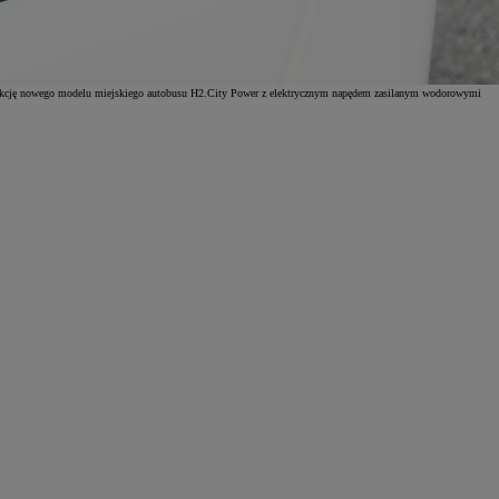
produkcję nowego modelu miejskiego autobusu H2.City Power z elektrycznym napędem zasilanym wodorowymi