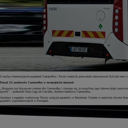
Z myślą o bezemisyjnych pojazdach CaetanoBus i Toyoty madrycki przewoźnik zainwestował 10,8 mln euro w bud
Ponad 115 autobusów CaetanoBus w europejskich miastach
„Hiszpania jest kluczowym rynkiem dla CaetanoBus i cieszymy się, że zostaliśmy jego liderem dzięki zamów
Od
81 900 zł
sposób”
– podkreślił Nuno Lago de Carvalho, dyrektor handlowy CaetanoBus.
Yaris Cross
Autobusy z napędem wodorowym Toyoty wożą już pasażerów w Barcelonie. Pojazdy te zamówiły również firmy tra
HYBRID
pojazdów wyprodukowanych w Portugalii.