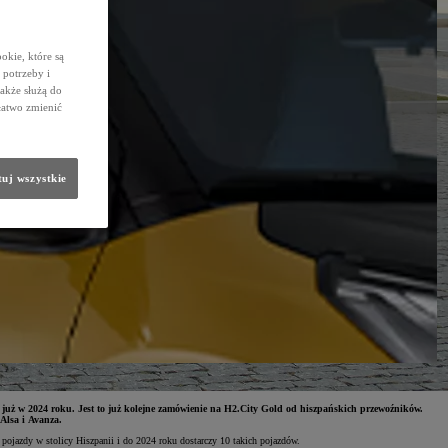
okie, które są
potrzeby i
także służą do
łatwo zmienić
uj wszystkie
ż w 2024 roku. Jest to już kolejne zamówienie na H2.City Gold od hiszpańskich przewoźników.
Alsa i Avanza.
ojazdy w stolicy Hiszpanii i do 2024 roku dostarczy 10 takich pojazdów.