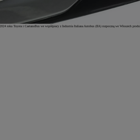
 W 2024 roku Toyota i CaetanoBus we współpracy z Industria Italiana Autobus (IIA) rozpoczną we Włoszech 