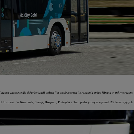
kluczowe znaczenie dla dekarbonizacji dużych flot autobusowych i zwalczania zmian klimatu w zrównoważony
Hiszpanii. W Niemczech, Francji, Hiszpanii, Portugalii i Danii jeździ już łącznie ponad 115 bezemisyjnych