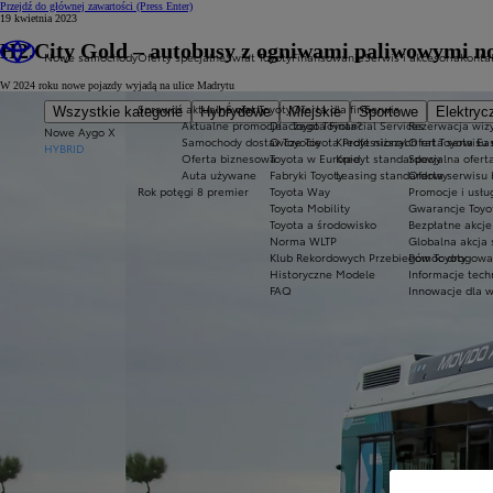
Przejdź do głównej zawartości
(Press Enter)
19 kwietnia 2023
H2.City Gold – autobusy z ogniwami paliwowymi no
Nowe samochody
Oferty specjalne
Świat Toyoty
Finansowanie
Serwis i akcesoria
Konta
W 2024 roku nowe pojazdy wyjadą na ulice Madrytu
Sprawdź aktualne oferty
Świat Toyoty
Oferta dla firm
Serwis
Wszystkie kategorie
Hybrydowe
Miejskie
Sportowe
Elektryc
Aktualne promocje
Dlaczego Toyota?
Toyota Financial Services
Rezerwacja wizy
Nowe Aygo X
Samochody dostawcze Toyota Professional
O Toyocie
Kredyt niższych rat Toyota Ea
Oferta serwisu
HYBRID
Oferta biznesowa
Toyota w Europie
Kredyt standardowy
Specjalna ofert
Auta używane
Fabryki Toyoty
Leasing standardowy
Oferta serwisu 
Rok potęgi 8 premier
Toyota Way
Promocje i usł
Toyota Mobility
Gwarancje Toyo
Toyota a środowisko
Bezpłatne akcj
Norma WLTP
Globalna akcja
Klub Rekordowych Przebiegów Toyoty
Pomoc drogowa w
Historyczne Modele
Informacje tech
FAQ
Innowacje dla 