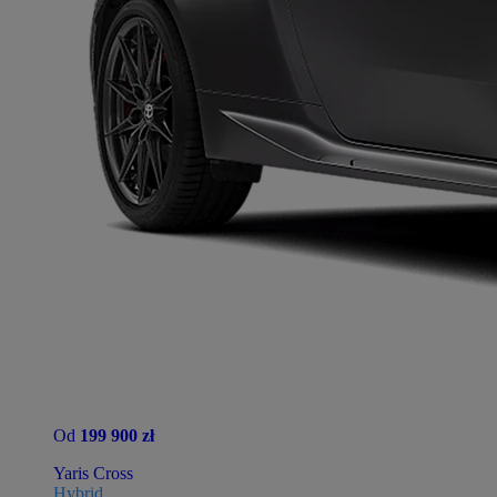
Od
199 900 zł
Yaris Cross
Hybrid