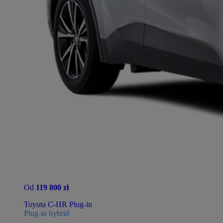
Od
119 800 zł
Toyota C-HR Plug-in
Plug-in hybrid