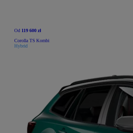
Od
119 600 zł
Corolla TS Kombi
Hybrid