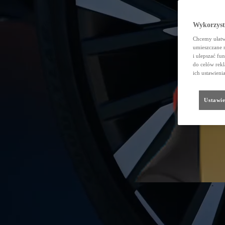
Wykorzystu
Chcemy ułatwi
umieszczane 
i ulepszać fu
do celów rekl
ich ustawieni
Ustawie