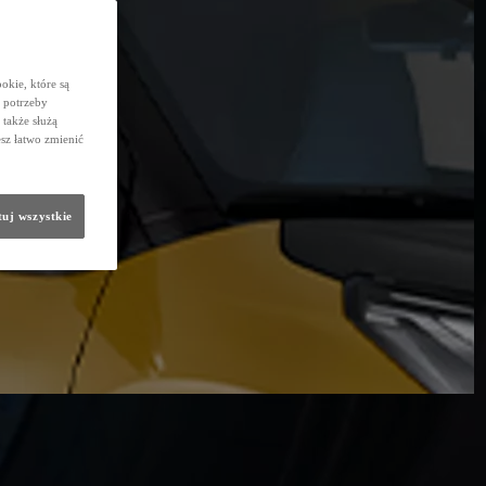
okie, które są
 potrzeby
 także służą
sz łatwo zmienić
uj wszystkie