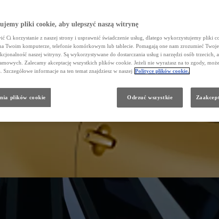
jemy pliki cookie, aby ulepszyć naszą witrynę
ć Ci korzystanie z naszej strony i usprawnić świadczenie usług, dlatego wykorzystujemy pliki co
na Twoim komputerze, telefonie komórkowym lub tablecie. Pomagają one nam zrozumieć Twoje
nkcjonalność naszej witryny. Są wykorzystywane do dostarczania usług i narzędzi osób trzecich, a
amowych. Zalecamy akceptację wszystkich plików cookie. Jeżeli nie wyrażasz na to zgody, może
a. Szczegółowe informacje na ten temat znajdziesz w naszej
Polityce plików cookie.
nia plików cookie
Odrzuć wszystkie
Zaakcept